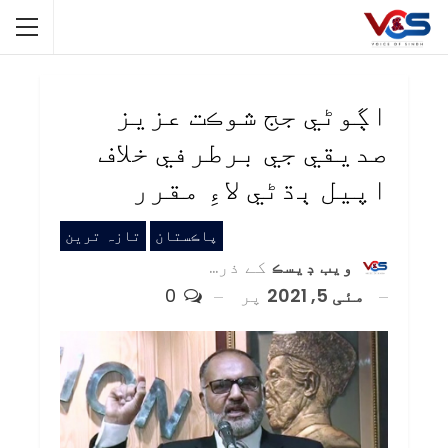
اڳوڻي جج شوڪت عزيز
صديقي جي برطرفي خلاف
اپيل ٻڌڻي لاءِ مقرر
پاڪستان
تازہ ترین
ويب ڊيسڪ
کے ذریعہ
مئی 5, 2021
پر
0