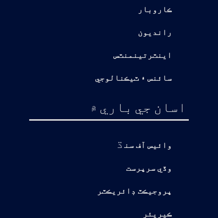
ڪاروبار
رانديون
اينٽرتينمنٽس
سائنس ۽ ٽيڪنالوجي
اسان جي باري ۾
ڌ
وائيس آف سن
وڏي سرپرست
پروجيڪٽ ڊائريڪٽر
ڪيريئر