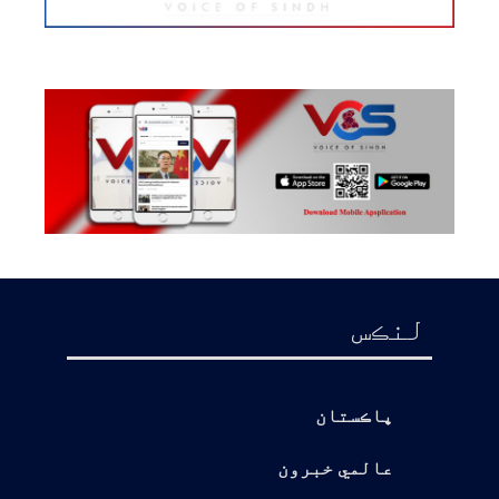
لنڪس
پاڪستان
عالمي خبرون