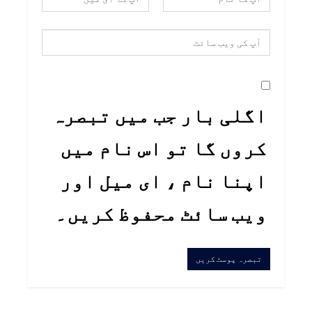
اگلی بار جب میں تبصرہ
کروں گا تو اس نام میں
اپنا نام ، ای میل اور
ویب سائٹ محفوظ کریں۔