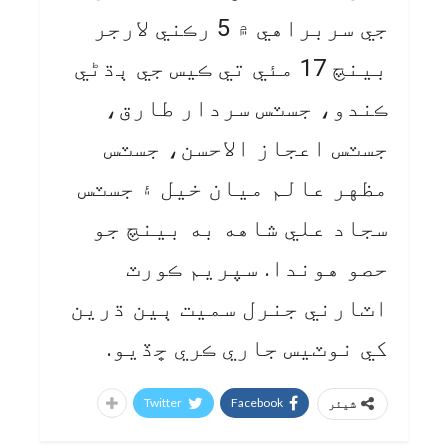
جي سربراهي ۾ 5 رڪني لارجر
بينچ 17 مئي تي ڪيس جي ٻڌڻي
ڪندو، جسٽس سردار طارق،
جسٽس اعجاز الاحسن، جسٽس
مظهر عالم ميان خيل ۽ جسٽس
سجاد علي شاهه به بينچ جو
حصو هوندا. سپريم ڪورٽ
اٽارني جنرل سميت ٻين ڌرين
کي نوٽيس جاري ڪري ڇڏيو.
Twitter
Facebook
شیئر