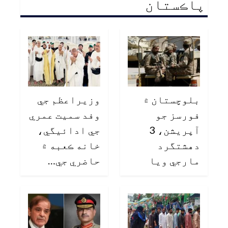
پاڪستان
بلوچستان ۾
وزيراعظم جي
فورسز جو
وفد سميت عمري
آپريشن، 3
جي ادائيگي،
دهشتگرد
خانه ڪعبه ۾
مارجي ويا
حاضري جي…