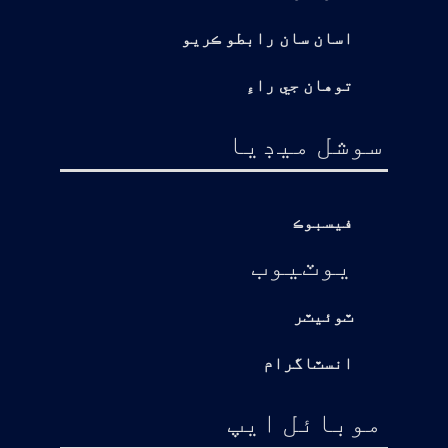
اسان سان رابطو ڪريو
توهان جي راءِ
سوشل ميڊيا
فيسبوڪ
يوٽيوب
ٽوئيٽر
انسٽاگرام
موبائل ايپ