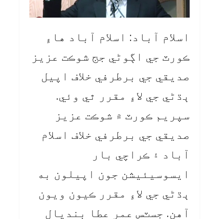
اسلام آباد: اسلام آباد هاءِ
ڪورٽ جي اڳوڻي جج شوڪت عزيز
صديقي جي برطرفي خلاف اپيل
ٻڌڻي جي لاءِ مقرر ٿي وئي.
سپريم ڪورٽ ۾ شوڪت عزيز
صديقي جي برطرفي خلاف اسلام
آباد ۽ ڪراچي بار
ايسوسيئيشن جون اپيلون به
ٻڌڻي جي لاءِ مقرر ڪيون ويون
آهن. جسٽس عمر عطا بنديال