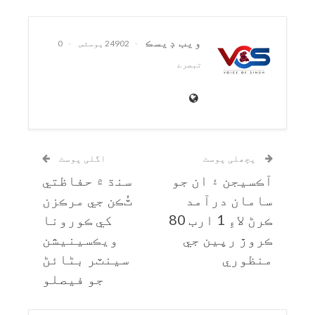
ويب ڊيسڪ
24902 پوسٹس
0
تبصرے
پچھلی پوسٹ
اگلی پوسٹ
آڪسيجن ۽ ان جو
سنڌ ۾ حفاظتي
سامان درآمد
ٽُڪن جي مرڪزن
ڪرڻ لاءِ 1 ارب 80
کي ڪورونا
ڪروڙ رپين جي
ويڪسينيشن
منظوري
سينٽر بڻائڻ
جو فيصلو