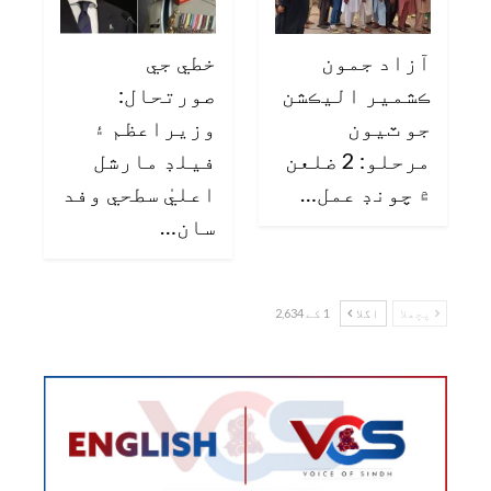
آزاد جمون
خطي جي
ڪشمير اليڪشن
صورتحال:
جو ٽيون
وزيراعظم ۽
مرحلو: 2 ضلعن
فيلڊ مارشل
۾ چونڊ عمل…
اعليٰ سطحي وفد
سان…
پچھلا
اگلا
1 کے 2,634