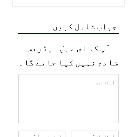
جواب شامل کریں
آپ کا ای میل ایڈریس
شائع نہیں کیا جائے گا۔