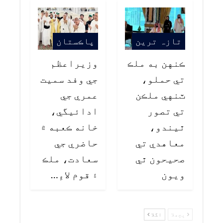
تازہ ترین
پاڪستان
ڪنهن به ملڪ
وزيراعظم
تي حملو،
جي وفد سميت
ٽنهي ملڪن
عمري جي
تي تصور
ادائيگي،
ٿيندو،
خانه ڪعبه ۾
معاهدي تي
حاضري جي
صحيحون ٿي
سعادت، ملڪ
ويون
۽ قوم لاءِ…
پچھلا
اگلا