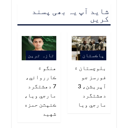
شاید آپ یہ بھی پسند
کریں
پاڪستان
تازہ ترین
بلوچستان ۾
هنگو ۾
فورسز جو
ڪارروائي،
آپريشن، 3
7 دهشتگرد
دهشتگرد
مارجي ويا،
مارجي ويا
ڪئپٽن حمزه
شهيد