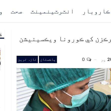
ڪاروبار
انٽرٽينمينٽ
صحت
و
پ
مُن
مرڪزن کي ڪورونا ويڪسينيشن
پر
0
پاڪستان
تازہ ترین
و
و
ع
ا
خ