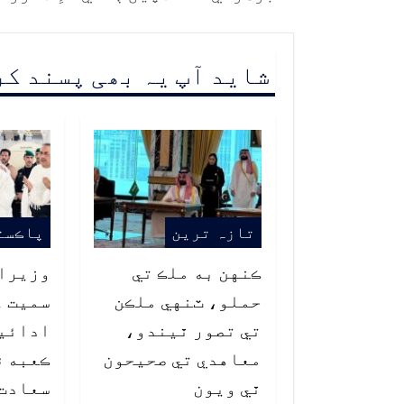
شاید آپ یہ بھی پسند ک
تازہ ترین
پاڪست
ڪنهن به ملڪ تي
وزيراع
حملو، ٽنهي ملڪن
سميت ع
تي تصور ٿيندو،
ادائي
معاهدي تي صحيحون
ڪعبه ۾
ٿي ويون
سعادت،