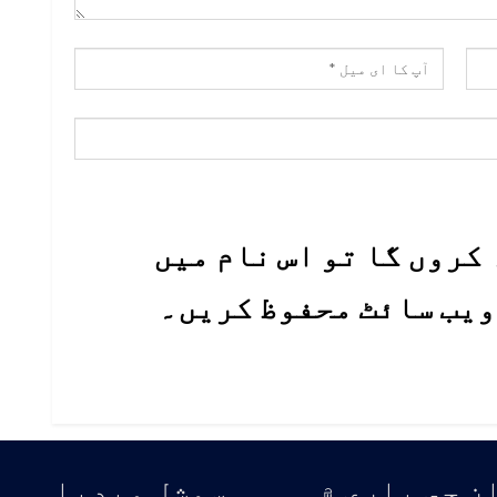
کروں گا تو اس نام میں
 ویب سائٹ محفوظ کریں۔
ن جي باري ۾
سوشل ميڊيا