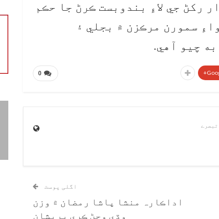
 رکڻ جي لاءِ بندوبست ڪرڻ جا حڪم
اءِ سمورن مرڪزن ۾ بجلي ۽
ه چيو آهي.
Goog
0
اگلی پوسٹ
اداڪارہ منشا پاشا رمضان ۾ وزن
وڌي وڃڻ ڪري پريشان