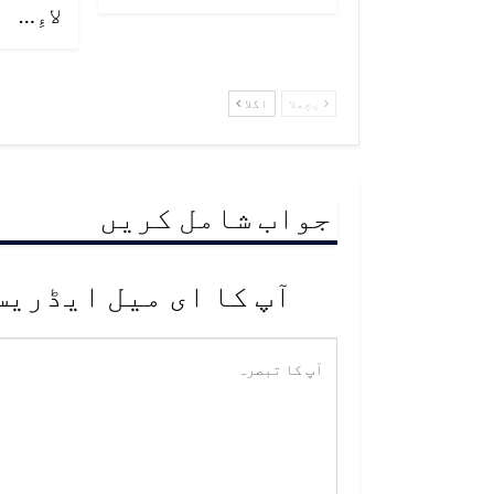
لاءِ…
پچھلا
اگلا
جواب شامل کریں
آپ کا ای میل ایڈریس