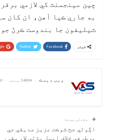
چين مينجمنٽ کي لازمي برقرار
به جاري ڪيا آهن، ان کان سو
ٽيليفون جا بندوست ڪرڻ جو ب
le+
Twitter
Facebook
شیئر
ويب ڊيسڪ
24894 پوسٹس
0 تبصرے
پچھلی پوسٹ
اڳوڻي جج شوڪت عزيز صديقي جي
برطرفي خلاف اپيل ٻڌڻي لاءِ مقرر