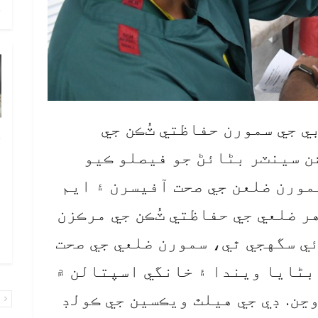
ح
ي جي سمورن حفاظتي ٽُڪن جي
خ
 سينٽر بڻائڻ جو فيصلو ڪيو
ص
و
مورن ضلعن جي صحت آفيسرن ۽ ايم
ف
ر ضلعي جي حفاظتي ٽُڪن جي مرڪزن
ا
ي سگهجي ٿي، سمورن ضلعي جي صحت
و
بڻايا ويندا ۽ خانگي اسپتالن ۾
ڃن. ڊي جي هيلٿ ويڪسين جي ڪولڊ
پ