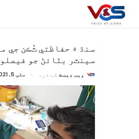
سنڌ ۾ حفاظتي ٽُڪن جي 
سينٽر بڻائڻ جو فيصلو
مئی 5, 2021
ويب ڊيسڪ
کے ذریعہ