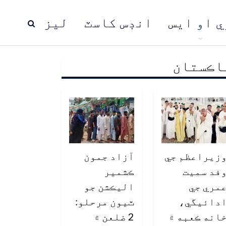
ي او ايس
انڊس کاسٽ
ليز
اڪستان
ڍ
پاڪستان
عالمي خبرون
زيراعظم جي
آزاد جمون
فد سميت
ڪشمير
مري جي
اليڪشن جو
دائيگي،
ٽيون مرحلو:
انه ڪعبه ۾
2 ضلعن ۾