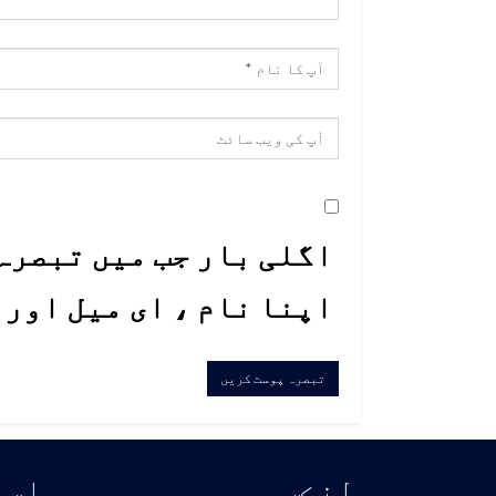
اگلی بار جب میں تبصرہ 
اپنا نام ، ای میل اور
لنڪس
اسا