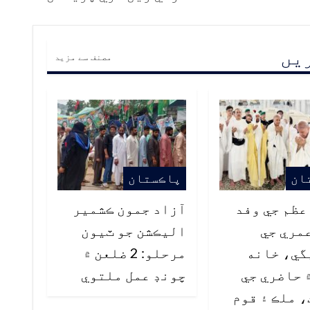
ریں
مصنف سے مزید
ان
پاڪستان
ظم جي وفد
آزاد جمون ڪشمير
مري جي
اليڪشن جو ٽيون
گي، خانه
مرحلو: 2 ضلعن ۾
 حاضري جي
چونڊ عمل ملتوي
 ملڪ ۽ قوم