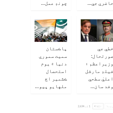
اضري جي…
چونڊ عمل…
طي جي
پاڪستان
ورتحال:
سميت سموري
زيراعظم ۽
دنيا ۾ يوم
يلڊ مارشل
استحصال
عليٰ سطحي
ڪشمير اڄ
فد سان…
ملهايو پيو…
چھلا
اگلا
1 کے 2,634