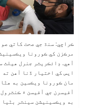
ڪراچي: سنڌ جي صحت کاتي صوب
مرڪزن کي ڪورونا ويڪسينيشن
آهي. ڊائڪريٽر جنرل هيلٿ س
ايس کي اختيار ڏنا آهن ته ه
مان ڪورونا ويڪسين به هڻائ
آفيسرن جي آفيسن ۾ ڪنٽرول 
به ويڪسينيشن سينٽر بڻيا و