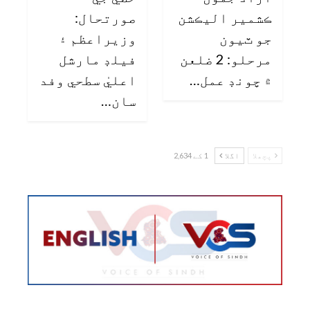
ڪشمير اليڪشن
صورتحال:
جو ٽيون
وزيراعظم ۽
مرحلو: 2 ضلعن
فيلڊ مارشل
۾ چونڊ عمل…
اعليٰ سطحي وفد
سان…
پچھلا
اگلا
1 کے 2,634