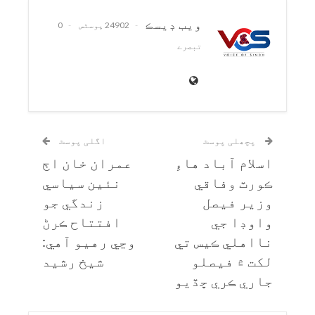
ويب ڊيسڪ
24902 پوسٹس
0
تبصرے
پچھلی پوسٹ
اگلی پوسٹ
اسلام آباد هاءِ
عمران خان اڄ
ڪورٽ وفاقي
نئين سياسي
وزير فيصل
زندگي جو
واوڊا جي
افتتاح ڪرڻ
نااهلي ڪيس تي
وڃي رهيو آهي:
لکت ۾ فيصلو
شيخ رشيد
جاري ڪري ڇڏيو