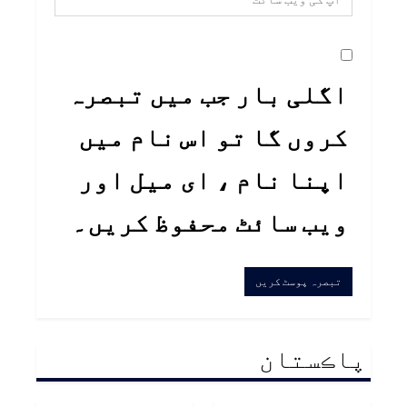
اگلی بار جب میں تبصرہ
کروں گا تو اس نام میں
اپنا نام ، ای میل اور
ویب سائٹ محفوظ کریں۔
پاڪستان