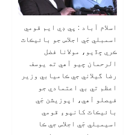
اسلام آباد : پي ڊي ايم قومي
اسمبلي جَي اجلاس جو بائيڪاٽ
ڪري ڇڏيو، مولانا فضل
الرحمان چيو آهي ته يوسف
رضا گيلاني جي ڪاميابي وزير
اعظم تي بي اعتمادي جو
فيصلو آهي، اپوزيشن جَي
بائيڪاٽ کانپوءِ قومي
اسيمبلي جَي اجلاس جي ڪا