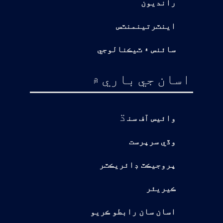
رانديون
اينٽرتينمنٽس
سائنس ۽ ٽيڪنالوجي
اسان جي باري ۾
ڌ
وائيس آف سن
وڏي سرپرست
پروجيڪٽ ڊائريڪٽر
ڪيريئر
اسان سان رابطو ڪريو