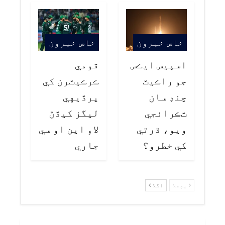
خاص خبرون
خاص خبرون
اسپيس ايڪس
قومي
جو راڪيٽ
ڪرڪيٽرن کي
چنڊ سان
پرڏيهي
ٽڪرائجي
ليگز کيڏڻ
ويو، ڌرتي
لاءِ اين او سي
کي خطرو؟
جاري
پچھلا
اگلا