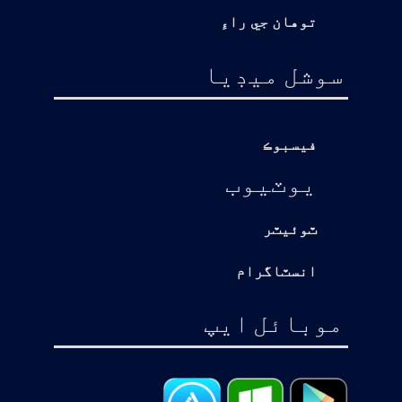
توهان جي راءِ
سوشل ميڊيا
فيسبوڪ
يوٽيوب
ٽوئيٽر
انسٽاگرام
موبائل ايپ