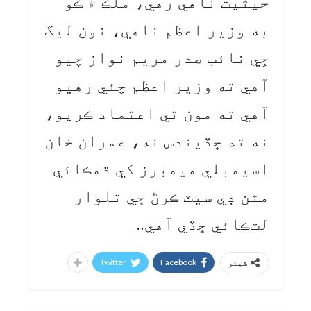
حيثيت ناهي رهي، ملڪ ۾ ڪو
به وزير اعظم ناهي، نون ليگ
جِي نائب صدر مريم نواز چيو
آهي ته وزير اعظم چئي رهيو
آهي ته مون تي اعتماد ڪريو،
نه ته ڇڏيندس نه، عمران خان
اسيمبلي ميمبرز کي ڌمڪائي
مٿن ڊي سيٽ ڪرڻ جِي تلوار
لٽڪائي ڇڏي آهي..
Twitter
Facebook
شیئر