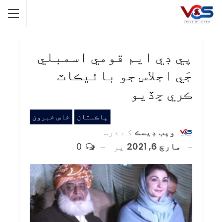
پي ڊي ايم قومي اسمبلي
جَي اجلاس جو بائيڪاٽ
ڪري ڇڏيو
پاڪستان
خاص خبرون
ويب ڊيسڪ
کے ذریعہ
مارچ 6, 2021
پر
0