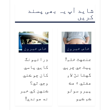
شاید آپ یہ بھی پسند
کریں
خاص خبرون
خاص خبرون
جنجهٽ ختم!
ڊرائيونگ
پيٽ جي چرٻي
کاٻي پاسي
گهٽائڻ لاءِ
کان ڇو ڪئي
هفتي ۾ هڪ
وڃي ٿي؟
ڀيرو سولو
ڪنهن کي خبر
ڪم ڪيو
نه هوندي!