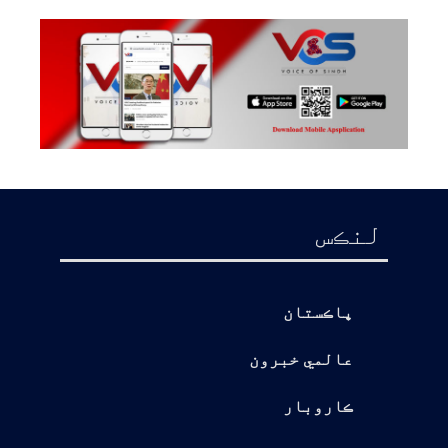
لنڪس
پاڪستان
عالمي خبرون
ڪاروبار