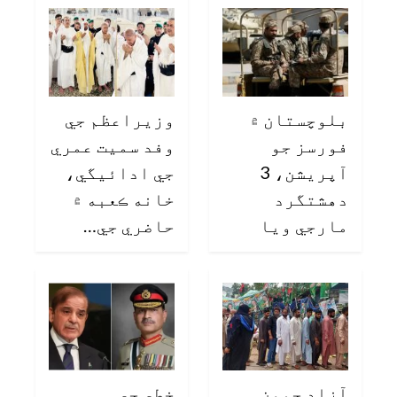
بلوچستان ۾
وزيراعظم جي
فورسز جو
وفد سميت عمري
آپريشن، 3
جي ادائيگي،
دهشتگرد
خانه ڪعبه ۾
مارجي ويا
حاضري جي…
آزاد جمون
خطي جي