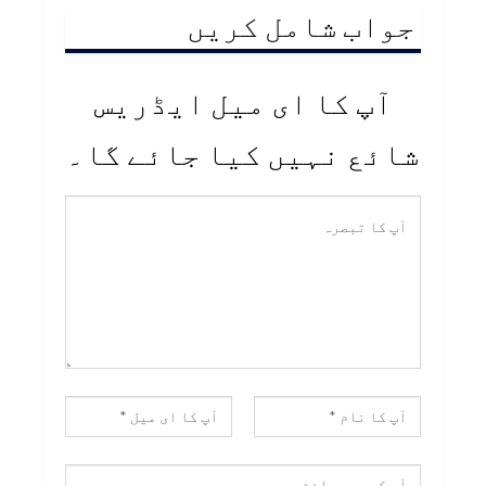
جواب شامل کریں
آپ کا ای میل ایڈریس
شائع نہیں کیا جائے گا۔