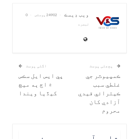
ويب ڊيسڪ
24902 پوسٹس
0
تبصرے
پچھلی پوسٹ
اگلی پوسٹ
ڪمپيوٽر جي
پي ايس ايل سڪس
غلطي سبب
۾ اڄ ٻه ميچ
ڪيترائي قيدي
کيڏيا ويندا
آزادي کان
محروم
شاید آپ یہ بھی پسند