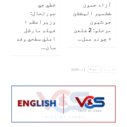
آزاد جمون
خطي جي
ڪشمير اليڪشن
صورتحال:
جو ٽيون
وزيراعظم ۽
مرحلو: 2 ضلعن
فيلڊ مارشل
۾ چونڊ عمل…
اعليٰ سطحي وفد
سان…
پچھلا
اگلا
1 کے 2,634