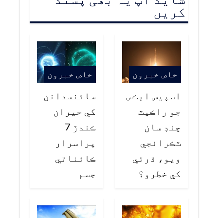
کریں
خاص خبرون
خاص خبرون
اسپيس ايڪس
سائنسدانن
جو راڪيٽ
کي حيران
چنڊ سان
ڪندڙ 7
ٽڪرائجي
پراسرار
ويو، ڌرتي
ڪائناتي
کي خطرو؟
جسم