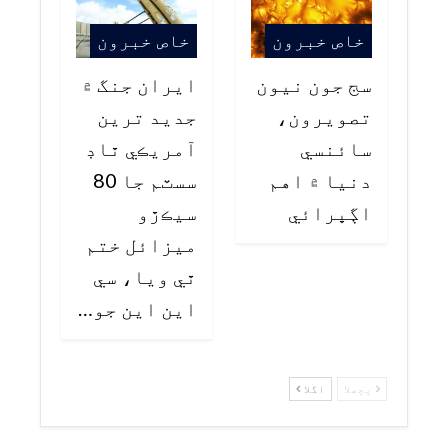
خاص خبرون
خاص خبرون
سج جون نيون
ايران جنگ ۾
تصويرون،
جديد ترين
سائنسي
آمريڪي ٿاڊ
دنيا ۾ اهم
سسٽم جا 80
اڳڀرائي
سيڪڙو
ميزائل ختم
ٿي ويا، سي
اين اين جو…
پچھلا
اگلا