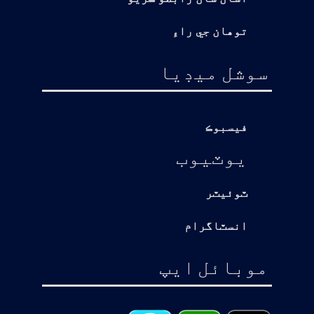
توهان جي راءِ
سوشل ميڊيا
فيسبوڪ
يوٽيوب
ٽوئيٽر
انسٽاگرام
موبائل ايپ