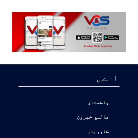
لنڪس
پاڪستان
عالمي خبرون
ڪاروبار