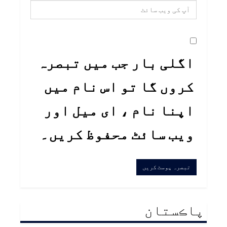
اگلی بار جب میں تبصرہ
کروں گا تو اس نام میں
اپنا نام ، ای میل اور
ویب سائٹ محفوظ کریں۔
پاڪستان