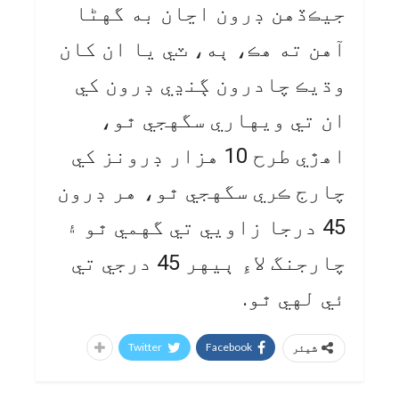
جيڪڏهن ڊرون اڃان به گهڻا
آهن ته هڪ، ٻه، ٽي يا ان کان
وڌيڪ چادرون ڳنڍي ڊرون کي
ان تي ويهاري سگهجي ٿو،
اهڙي طرح 10 هزار ڊرونز کي
چارج ڪري سگهجي ٿو، هر ڊرون
45 درجا زاويي تي گهمي ٿو ۽
چارجنگ لاءِ ٻيهر 45 درجي تي
ئي لهي ٿو.
Twitter
Facebook
شیئر