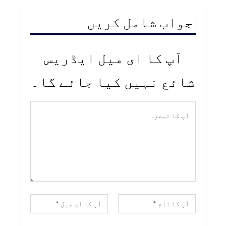
جواب شامل کریں
آپ کا ای میل ایڈریس
شائع نہیں کیا جائے گا۔