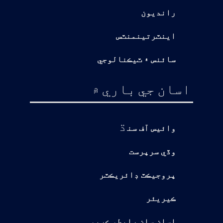
رانديون
اينٽرتينمنٽس
سائنس ۽ ٽيڪنالوجي
اسان جي باري ۾
ڌ
وائيس آف سن
وڏي سرپرست
پروجيڪٽ ڊائريڪٽر
ڪيريئر
اسان سان رابطو ڪريو