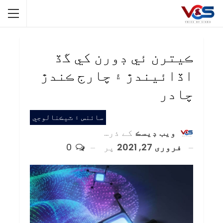
ڪيترن ئي ڊورن کي گڏ
اڏائيندڙ ۽ چارج ڪندڙ
چادر
سائنس ۽ ٽيڪنالوجي
ويب ڊيسڪ
کے ذریعہ
فروری 27, 2021
پر
0