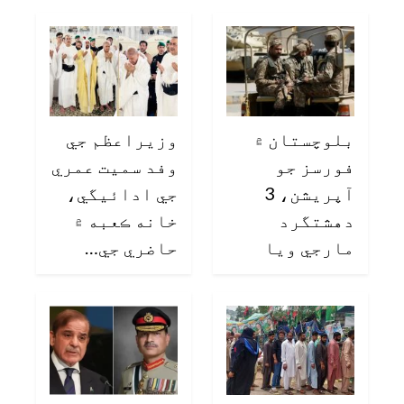
بلوچستان ۾
وزيراعظم جي
فورسز جو
وفد سميت عمري
آپريشن، 3
جي ادائيگي،
دهشتگرد
خانه ڪعبه ۾
مارجي ويا
حاضري جي…