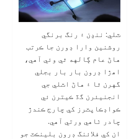
ٽلي: ننڍن ۽ رنگ برنگي
روشنين وارا ڊورن جا ڪرتب
هاڻ عام ڳالهه ٿي وئي آهي،
اهڙا ڊرون بار بار بجلي
گهرن ٿا ۽ هاڻ اٽلي جي
انجنيئرن گڏ ڪيترن ئي
ڪواڊڪاپٽرز کي چارج ڪندڙ
چادر ٺاهي ورتي آهي.
ان کي فلائنگ ڊرون بلينڪٽ جو