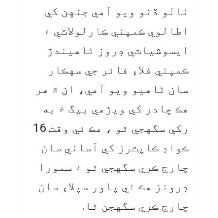
نالو ڏنو ويو آهي جنهن کي
اطالوي ڪمپني ڪارلولاٽي ۽
ايسوشياٽي ڊروز ٺاهيندڙ
ڪمپني فلاءِ فائر جي سهڪار
سان ٺاهيو ويو آهي، ان ۾ هر
هڪ چادر کي ويڙهي بيگ ۾ به
رکي سگهجي ٿو ، هڪ ئي وقت 16
ڪواڊ ڪاپٽرز کي آساني سان
چارج ڪري سگهجي ٿو ۽ سمورا
ڊرونز هڪ ئي پاور سپلاءِ سان
چارج ڪري سگهجن ٿا.