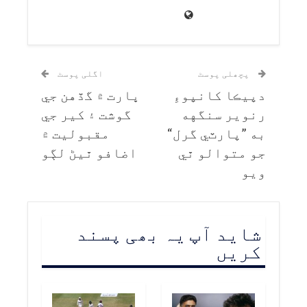
پچھلی پوسٹ
اگلی پوسٹ
دپيڪا کانپوءِ
ڀارت ۾ گڏهن جي
رنوير سنگهه
گوشت ۽ کير جي
به ”پارٽي گرل“
مقبوليت ۾
جو متوالو ٿي
اضافو ٿيڻ لڳو
ويو
شاید آپ یہ بھی پسند
کریں