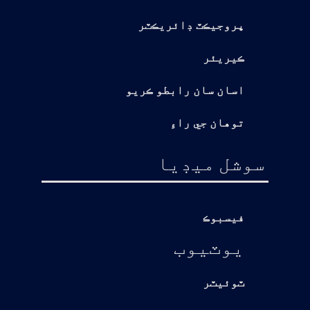
پروجيڪٽ ڊائريڪٽر
ڪيريئر
اسان سان رابطو ڪريو
توهان جي راءِ
سوشل ميڊيا
فيسبوڪ
يوٽيوب
ٽوئيٽر