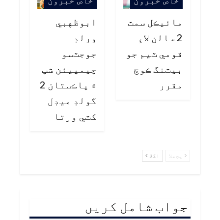
خاص خبرون
خاص خبرون
مائيڪل سمٿ
ابوظهبي
2 سالن لاءِ
ورلڊ
قومي ٽيم جو
جوجٽسو
بيٽنگ ڪوچ
چيمپيئن شپ
مقرر
۾ پاڪستان 2
گولڊ ميڊل
کٽي ورتا
پچھلا
اگلا
جواب شامل کریں