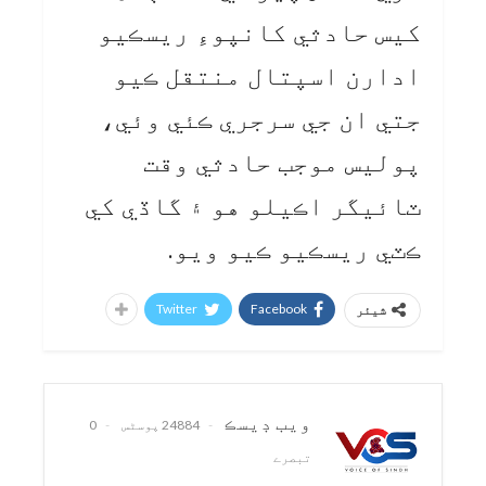
کيس حادثي کانپوءِ ريسڪيو
ادارن اسپتال منتقل ڪيو
جتي ان جي سرجري ڪئي وئي،
پوليس موجب حادثي وقت
ٽائيگر اڪيلو هو ۽ گاڏي کي
ڪٽي ريسڪيو ڪيو ويو.
Twitter
Facebook
شیئر
ويب ڊيسڪ
24884 پوسٹس
0
تبصرے