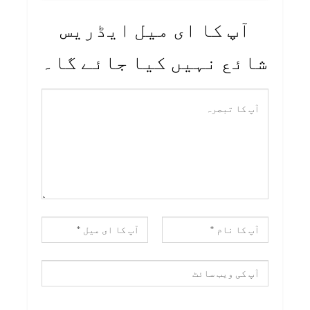
آپ کا ای میل ایڈریس
شائع نہیں کیا جائے گا۔