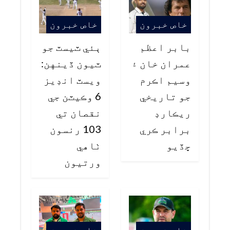
خاص خبرون
خاص خبرون
بابر اعظم
ٻئي ٽيسٽ جو
عمران خان ۽
ٽيون ڏينهن:
وسيم اڪرم
ويسٽ انڊيز
جو تاريخي
6 وڪيٽن جي
ريڪارڊ
نقصان تي
برابر ڪري
103 رنسون
ڇڏيو
ٺاهي
ورتيون