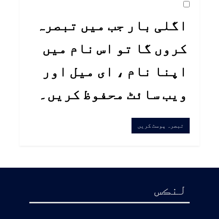
اگلی بار جب میں تبصرہ
کروں گا تو اس نام میں
اپنا نام ، ای میل اور
ویب سائٹ محفوظ کریں۔
لنڪس