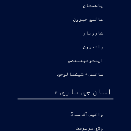
پاڪستان
عالمي خبرون
ڪاروبار
رانديون
اينٽرتينمنٽس
سائنس ۽ ٽيڪنالوجي
اسان جي باري ۾
ڌ
وائيس آف سن
وڏي سرپرست