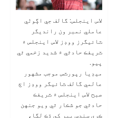
لاس اينجلس: گالف جي اڳوڻي
عاملي نمبر ون رانديگر
ٽائيگرز ووڊز لاس اينجلس ۾
ٽريفڪ حادثي ۾ شديد زخمي ٿي
پيو.
ميڊيا رپورٽس موجب مشهور
عالمي گالف ٽائيگر ووڊز اڄ
صبح لاس اينجلس ۾ ٽريفڪ
حادثي جو شڪار ٿي ويو جنهن
ڪري سندس پير کي ڌڪ لڳا،