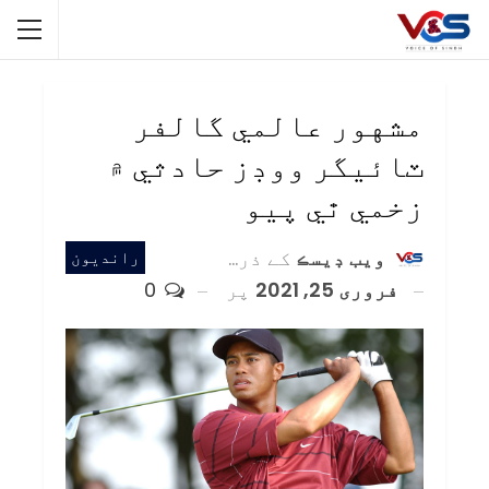
مشهور عالمي گالفر
ٽائيگر ووڊز حادثي ۾
زخمي ٿي پيو
ويب ڊيسڪ
کے ذریعہ
رانديون
فروری 25, 2021
پر
0