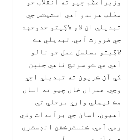
وزيراعظم چيو ته انقلاب جو
مطلب هوندو آهي اسٽيٽس جي
تبديلي ان لاءِ لاڳيتو جدوجهد
جي ضرورت آهي. تبديلي هڪ
لاڳيتو مسلسل عمل جو نالو
آهي هي ڪو سوئچ ناهي جنهن
کي آن ڪريون ته تبديلي اچي
وڃي. عمران خان چيو ته اسان
هڪ فيصلي واري مرحلي تي
آهيون. اسان جي برآمدات وڌي
رهي آهي. ڪنسٽرڪشن انڊسٽري
ٽيڪ آف ڪري رهي آهي.