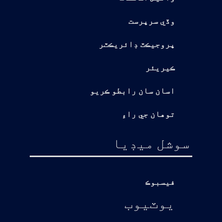
وڏي سرپرست
پروجيڪٽ ڊائريڪٽر
ڪيريئر
اسان سان رابطو ڪريو
توهان جي راءِ
سوشل ميڊيا
فيسبوڪ
يوٽيوب