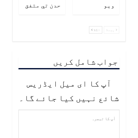
ويو
حدن تي متفق
پچھلا
اگلا
جواب شامل کریں
آپ کا ای میل ایڈریس
شائع نہیں کیا جائے گا۔