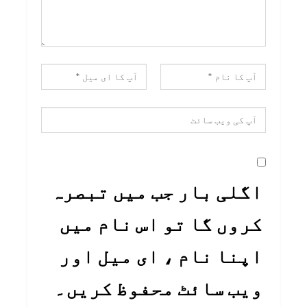
اگلی بار جب میں تبصرہ
کروں گا تو اس نام میں
اپنا نام ، ای میل اور
ویب سائٹ محفوظ کریں۔