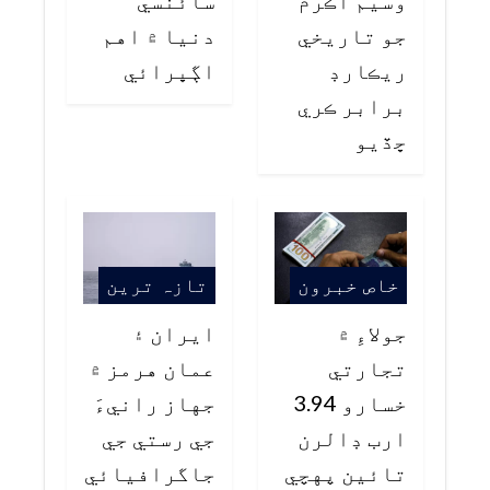
جو تاريخي
دنيا ۾ اهم
ريڪارڊ
اڳڀرائي
برابر ڪري
ڇڏيو
خاص خبرون
تازہ ترین
جولاءِ ۾
ايران ۽
تجارتي
عمان هرمز ۾
خسارو 3.94
جهاز رانيءَ
ارب ڊالرن
جي رستي جي
تائين پهچي
جاگرافيائي