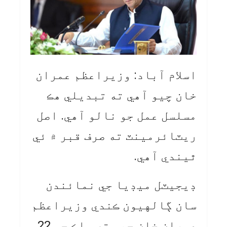
اسلام آباد: وزيراعظم عمران
خان چيو آهي ته تبديلي هڪ
مسلسل عمل جو نالو آهي. اصل
ريٽائرمينٽ ته صرف قبر ۾ ئي
ٿيندي آهي.
ڊيجيٽل ميڊيا جي نمائندن
سان ڳالهيون ڪندي وزيراعظم
عمران خان چيو ته ملڪ جي 22