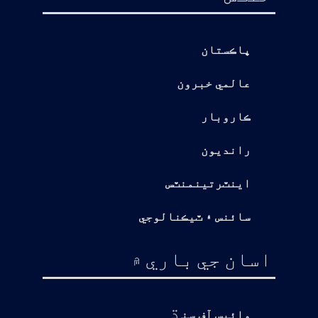
پاڪستان
عالمي خبرون
ڪاروبار
رانديون
اينٽرتينمنٽس
سائنس ۽ ٽيڪنالوجي
اسان جي باري ۾
ڌ
وائيس آف سن