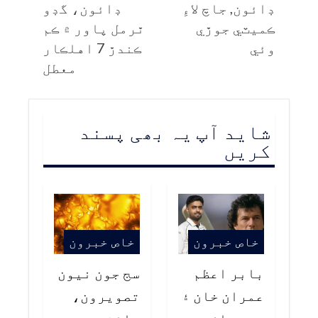
ڊائون, جاچ لاءِ
ڊائون، گڊو
ڪميٽي جوڙي
ٿرمل پاور ۾ ڪم
وئي
ڪندڙ 7 اهلڪار
معطل
شاید آپ یہ بھی پسند
کریں
خاص خبرون
خاص خبرون
بابر اعظم
سج جون نيون
عمران خان ۽
تصويرون،
وسيم اڪرم
سائنسي