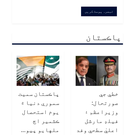
پاڪستان
خطي جي
پاڪستان سميت
صورتحال:
سموري دنيا ۾
وزيراعظم ۽
يوم استحصال
فيلڊ مارشل
ڪشمير اڄ
اعليٰ سطحي وفد
ملهايو پيو…