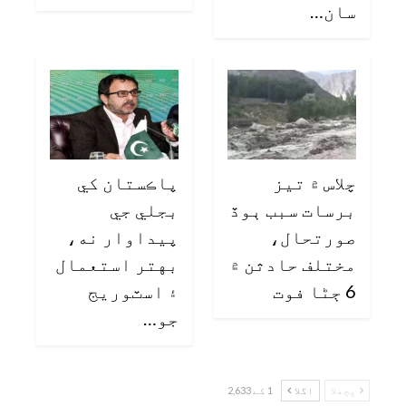
سان…
چلاس ۾ تيز
پاڪستان کي
برسات سبب ٻوڏ
بجلي جي
صورتحال،
پيداوار نه،
مختلف حادثن ۾
بهتر استعمال
6 ڄڻا فوت
۽ اسٽوريج
جو…
پچھلا
اگلا
1 کے 2,633