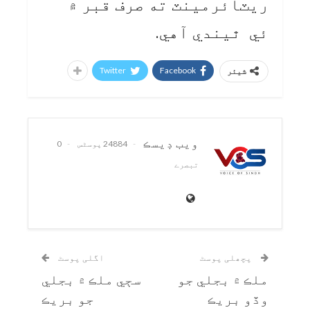
ريٽائرمينٽ ته صرف قبر ۾
ئي ٿيندي آهي.
Twitter
Facebook
شیئر
ويب ڊيسڪ
24884 پوسٹس
0
تبصرے
پچھلی پوسٹ
اگلی پوسٹ
ملڪ ۾ بجلي جو
سڄي ملڪ ۾ بجلي
وڏو بريڪ
جو بريڪ