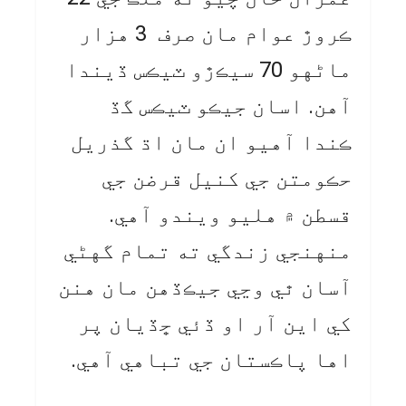
ڪروڙ عوام مان صرف 3 هزار
ماڻهو 70 سيڪڙو ٽيڪس ڏيندا
آهن. اسان جيڪو ٽيڪس گڏ
ڪندا آهيو ان مان اڌ گذريل
حڪومتن جي کنيل قرضن جي
قسطن ۾ هليو ويندو آهي.
منهنجي زندگي ته تمام گهڻي
آسان ٿي وڃي جيڪڏهن مان هنن
کي اين آر او ڏئي ڇڏيان پر
اها پاڪستان جي تباهي آهي.