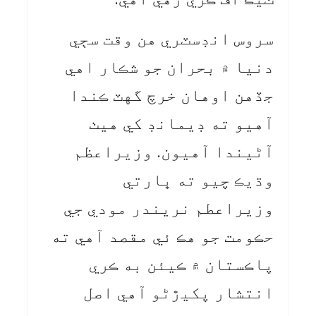
سروس انڊسٽري هن وقت سڄي
دنيا ۾ بحران جو شڪار اهي
جڏهن اوهان خرچ گهٽ ڪندا
آهيو ته ڊيمانڊ کي هيٺ
آڻيندا آهيون. وزيراعظم
وڌيڪ چيو ته ڀارتي
وزيراعطم نريندر مودي جي
حڪومت جو هڪ ئي مقصد آهي ته
پاڪستان ۾ ڪيئن به ڪري
انتشار پکيڙڻو آهي اصل