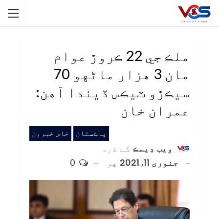
ملڪ جي 22 ڪروڙ عوام
مان 3 هزار ماڻهو 70
سيڪڙو ٽيڪس ڏيندا آهن:
عمران خان
پاڪستان
خاص خبرون
ويب ڊيسڪ
کے ذریعہ
جنوری 11, 2021
پر
0