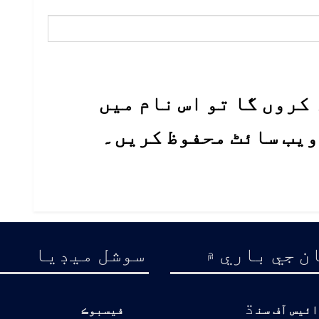
کروں گا تو اس نام میں
 ویب سائٹ محفوظ کریں۔
ن جي باري ۾
سوشل ميڊيا
ڌ
ائيس آف سن
فيسبوڪ