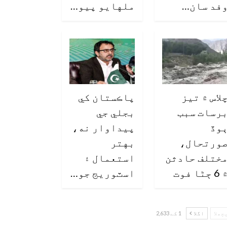
فد سان…
ملهايو پيو…
لاس ۾ تيز
پاڪستان کي
رسات سبب
بجلي جي
وڏ
پيداوار نه،
ورتحال،
بهتر
ختلف حادثن
استعمال ۽
6 ڄڻا فوت
اسٽوريج جو…
چھلا
اگلا
1 کے 2,633