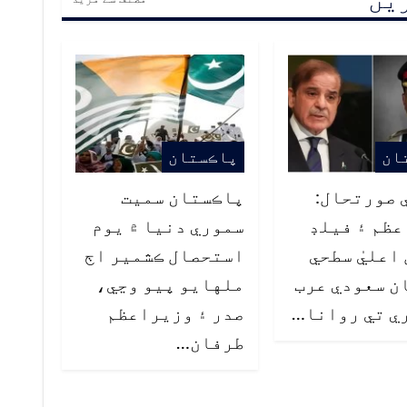
ان
پاڪستان
 صورتحال:
پاڪستان سميت
ظم ۽ فيلڊ
سموري دنيا ۾ يوم
اعليٰ سطحي
استحصال ڪشمير اڄ
ن سعودي عرب
ملهايو پيو وڃي،
ي تي روانا…
صدر ۽ وزيراعظم
طرفان…