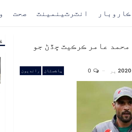
ڪاروبار
انٽرٽينمينٽ
صحت
و
پ
مُن
محمد عامر ڪرڪيٽ ڇڏڻ جو
پر
0
پاڪستان
رانديون
خ
ص
و
ف
ا