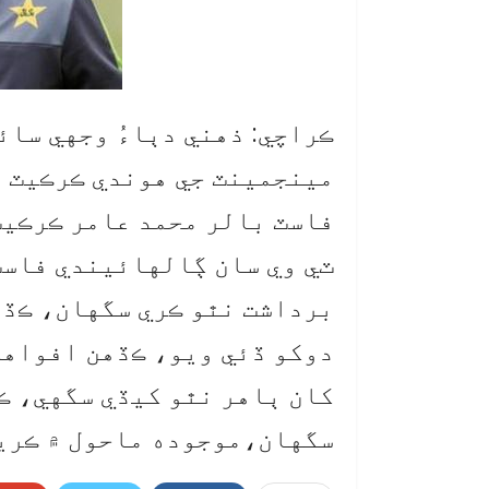
ڪراچي: ذهني دٻاءُ وجهي سائ
مينجمينٽ جي هوندي ڪرڪيٽ ن
فاسٽ بالر محمد عامر ڪرڪيٽ 
ٽي وي سان ڳالهائيندي فاسٽ
برداشت نٿو ڪري سگهان، ڪڏه
دوکو ڏئي ويو، ڪڏهن افواهه
کان ٻاهر نٿو کيڏي سگهي، ڪ
سگهان،موجوده ماحول ۾ ڪريڪ