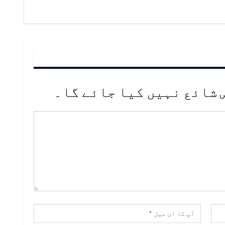
 شائع نہیں کیا جائے گا۔