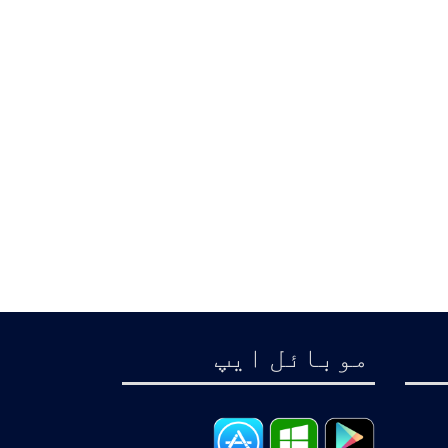
موبائل ايپ