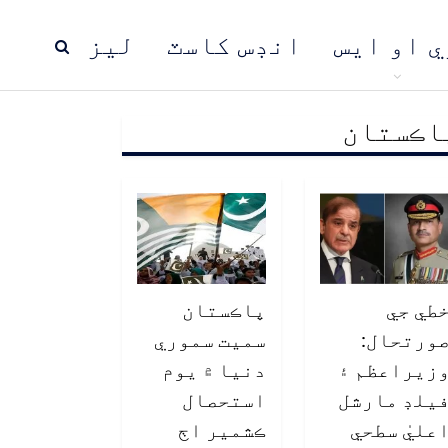
ي او ايس
انڊس کاسٽ
ليز
اڪستان
ڍ
پاڪستان
عالمي خبرون
طي جي
پاڪستان
ورتحال:
سميت سموري
زيراعظم ۽
دنيا ۾ يوم
يلڊ مارشل
استحصال
عليٰ سطحي
ڪشمير اڄ