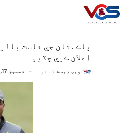
پاڪستان جي فاسٽ بالر 
اعلان ڪري ڇڏيو
دسمبر 17, 2020
ويب ڊيسڪ
کے ذریعہ