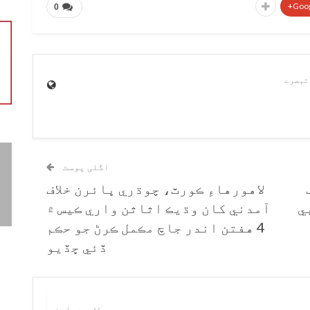
Goog
0
اگلی پوسٹ
لاهورهاءِ ڪورٽ، چوڌري ڀائرن خلاف
ي
آمدني کان وڌيڪ اثاثن واري ڪيس ۾
4 هفتن اندر جاچ مڪمل ڪرڻ جو حڪم
ڏئي ڇڏيو
ریں
مصنف سے مزید