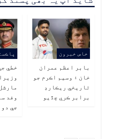
خاص خبرون
پاڪست
بابر اعظم عمران
خطي جي
خان ۽ وسيم اڪرم جو
وزيراع
تاريخي ريڪارڊ
مارشل 
برابر ڪري ڇڏيو
وفد سا
جي دور