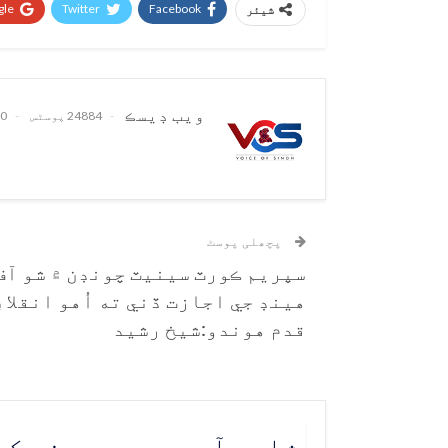
le+
Twitter
Facebook
شیئر
ويب ڊيسڪ
24884 پوسٹس
0 تبصرے
پچھلی پوسٹ
سپريم ڪورٽ سينيٽ چونڊن ۾ شو آف
هينڊ جي اجازت ڏني ته اُهو انقلاب
قدم هوندو:شيخ رشيد
شاید آپ یہ بھی پسند ک