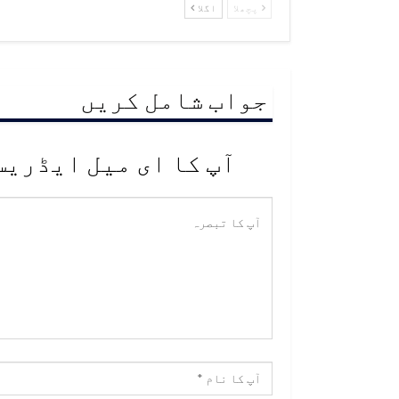
پچھلا
اگلا
جواب شامل کریں
آپ کا ای میل ایڈریس