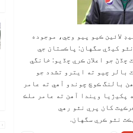
و
يڊ لائين ڪيو پيو وڃي، موجوده
ٿو کيڏي سگهان: پاڪستان جي
چ
ڇڏڻ جو اعلان ڪري ڇڏيو: خانگي
ب
 بالر چيو ته ايترو تشدد جو
ٻ
ن بالنگ ڪوچ چوندو آهي ته عامر
ص
م
 پکيڙيا ويندا آهن ته عامر ملڪ
۾ 
رڪيٽ کان پري نٿو رهي
ٽ نٿو ڪري سگهان.
پ