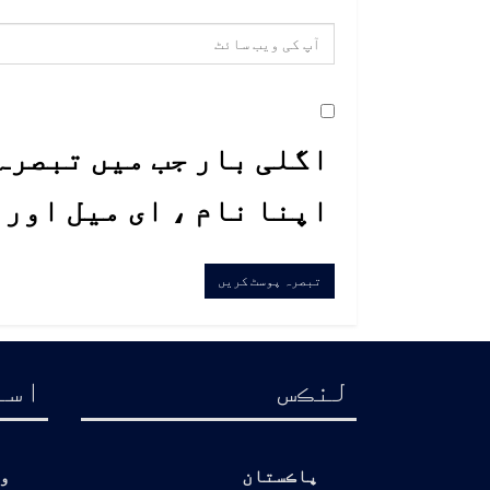
اگلی بار جب میں تبصرہ 
اپنا نام ، ای میل اور
لنڪس
اسا
پاڪستان
و