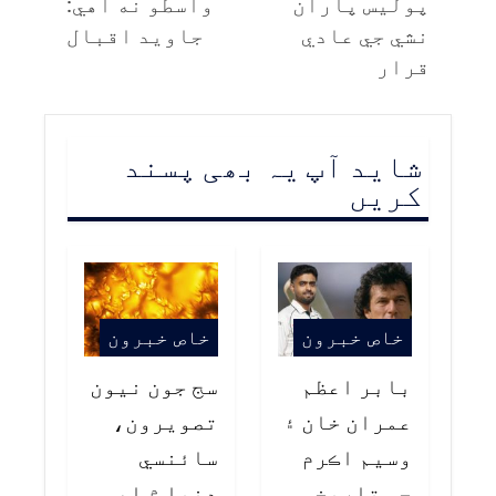
پوليس پاران
واسطو نه آهي:
نشي جي عادي
جاويد اقبال
قرار
شاید آپ یہ بھی پسند
کریں
خاص خبرون
خاص خبرون
بابر اعظم
سج جون نيون
عمران خان ۽
تصويرون،
وسيم اڪرم
سائنسي
جو تاريخي
دنيا ۾ اهم