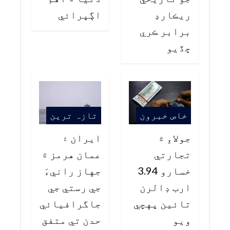
ريڪارڊ
اڳڀرائي
برابر ڪري
ڇڏيو
خاص خبرون
تازہ ترین
جولاءِ ۾
ايران ۽
تجارتي
عمان هرمز ۾
خسارو 3.94
جهاز رانيءَ
ارب ڊالرن
جي رستي جي
تائين پهچي
جاگرافيائي
ويو
حدن تي متفق