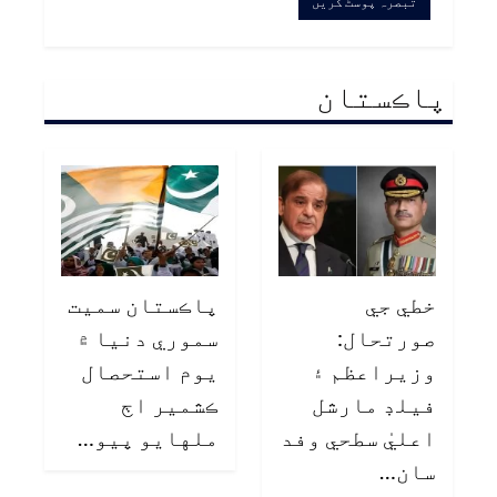
پاڪستان
خطي جي
پاڪستان سميت
صورتحال:
سموري دنيا ۾
وزيراعظم ۽
يوم استحصال
فيلڊ مارشل
ڪشمير اڄ
اعليٰ سطحي وفد
ملهايو پيو…
سان…