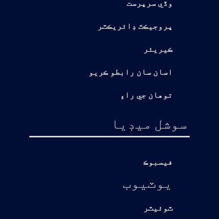
وڏي سرپرست
پروجيڪٽ ڊائريڪٽر
ڪيريئر
اسان سان رابطو ڪريو
توهان جي راءِ
سوشل ميڊيا
فيسبوڪ
يوٽيوب
ٽوئيٽر