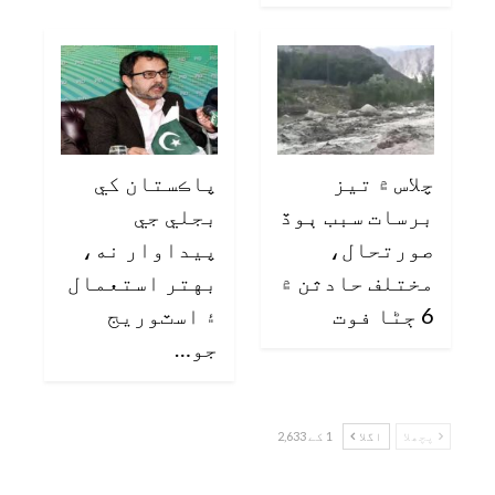
چلاس ۾ تيز
پاڪستان کي
برسات سبب ٻوڏ
بجلي جي
صورتحال،
پيداوار نه،
مختلف حادثن ۾
بهتر استعمال
6 ڄڻا فوت
۽ اسٽوريج
جو…
پچھلا
اگلا
1 کے 2,633