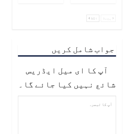
پچھلا
اگلا
جواب شامل کریں
آپ کا ای میل ایڈریس
شائع نہیں کیا جائے گا۔