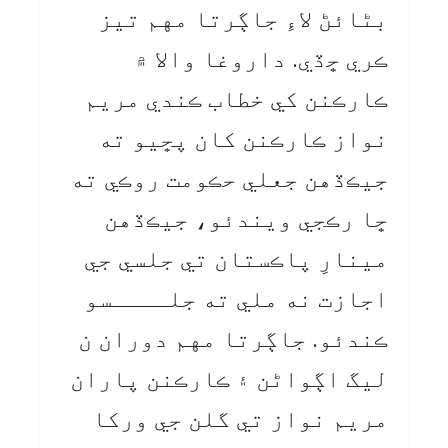
بڻائڻ لاءِ جاڳرتا مهم تيز
ڪري ڇڏي. داروغا والا ۾
ڪارڪنن کي خطاب ڪندي مريم
نواز ڪارڪنن کان پڇيو ته
جيڪڏهن جعلي حڪومت روڪي ته
ڇا رڪجي ويندئو، جيڪڏهن
مينارِ پاڪستان تي جلسي جي
اجازت نه ملي ته جلــــسو
ڪندئو. جاڳرتا مهم دوران ن
ليگ اڳواڻن ۽ ڪارڪنن پاران
مريم نواز تي گلن جي ورکا