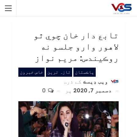
تابع دار خان چوي ٿو
لاهور وارو جلسو نه
روڪيندس: مريم نواز
پاڪستان
تازہ ترین
خاص خبرون
ويب ڊيسڪ
کے ذریعہ
دسمبر 7, 2020
پر
0