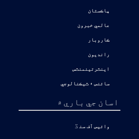
پاڪستان
عالمي خبرون
ڪاروبار
رانديون
اينٽرتينمنٽس
سائنس ۽ ٽيڪنالوجي
اسان جي باري ۾
ڌ
وائيس آف سن