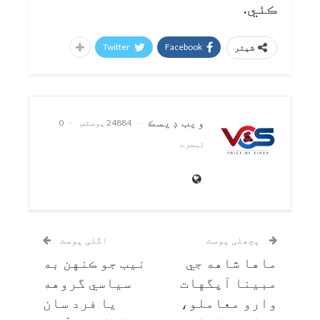
ڪئي.
Twitter
Facebook
شیئر
ويب ڊيسڪ
24884 پوسٹس
0
تبصرے
پچھلی پوسٹ
اگلی پوسٹ
ماها شاهه جي
نيب جو ڪنهن به
مبينا آپگهات
سياسي گروهه
وارو معاملو،
يا فرد سان