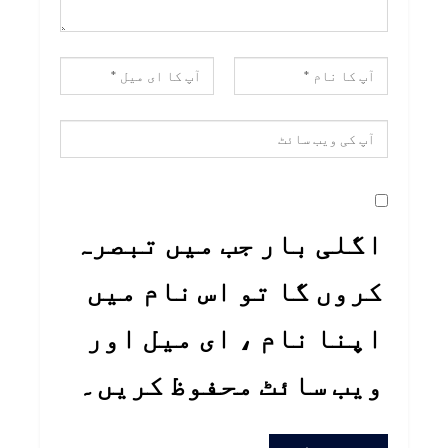
اگلی بار جب میں تبصرہ
کروں گا تو اس نام میں
اپنا نام ، ای میل اور
ویب سائٹ محفوظ کریں۔