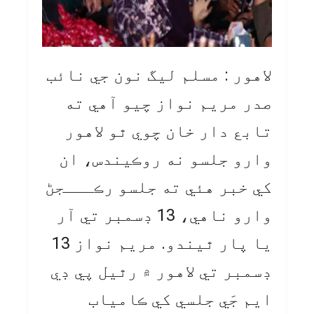
لاهور : مسلم ليگ نون جي نائب
صدر مريم نواز چيو آهي ته
تابع دار خان چوي ٿو لاهور
وارو جلسو نه روڪيندس، ان
کي خبر هئي ته جلسو رڪـــجڻ
وارو ناهي، 13 ڊسمبر تي آر
يا پار ٿيندو. مريم نواز 13
ڊسمبر تي لاهور ۾ رٿيل پي ڊي
ايم جَي جلسي کي ڪامياب