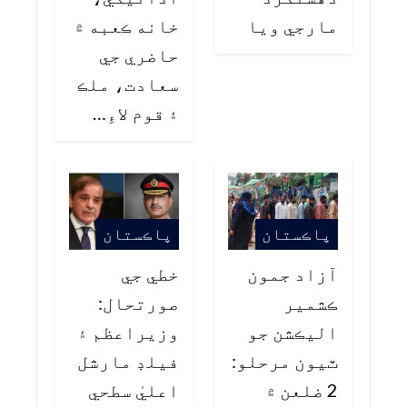
مارجي ويا
خانه ڪعبه ۾
حاضري جي
سعادت، ملڪ
۽ قوم لاءِ…
پاڪستان
پاڪستان
آزاد جمون
خطي جي
ڪشمير
صورتحال:
اليڪشن جو
وزيراعظم ۽
ٽيون مرحلو:
فيلڊ مارشل
2 ضلعن ۾
اعليٰ سطحي