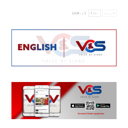
پچھلا
اگلا
1 کے 2,634