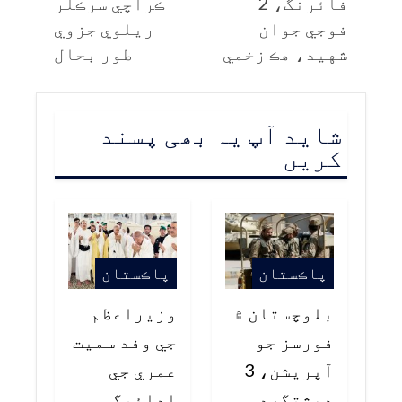
فائرنگ، 2
ڪراچي سرڪلر
فوجي جوان
ريلوي جزوي
شهيد، هڪ زخمي
طور بحال
شاید آپ یہ بھی پسند
کریں
پاڪستان
پاڪستان
بلوچستان ۾
وزيراعظم
فورسز جو
جي وفد سميت
آپريشن، 3
عمري جي
دهشتگرد
ادائيگي،