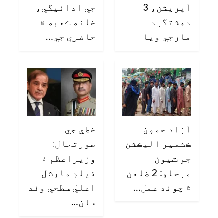
آپريشن، 3
جي ادائيگي،
دهشتگرد
خانه ڪعبه ۾
مارجي ويا
حاضري جي…
آزاد جمون
خطي جي
ڪشمير اليڪشن
صورتحال:
جو ٽيون
وزيراعظم ۽
مرحلو: 2 ضلعن
فيلڊ مارشل
۾ چونڊ عمل…
اعليٰ سطحي وفد
سان…