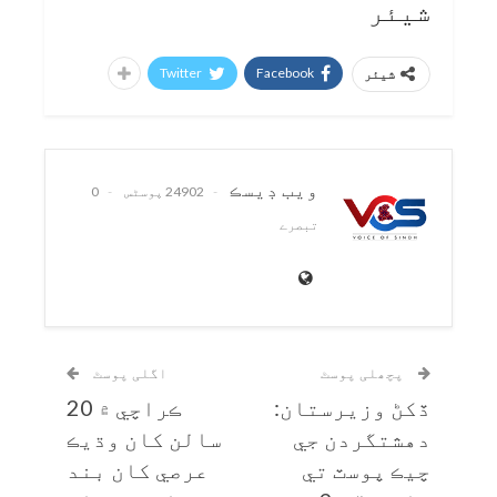
شیئر
Twitter
Facebook
شیئر
ويب ڊيسڪ
24902 پوسٹس
0
تبصرے
پچھلی پوسٹ
اگلی پوسٹ
ڏکڻ وزيرستان:
ڪراچي ۾ 20
دهشتگردن جي
سالن کان وڌيڪ
چيڪ پوسٽ تي
عرصي کان بند