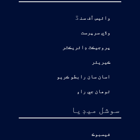
ڌ
وائيس آف سن
وڏي سرپرست
پروجيڪٽ ڊائريڪٽر
ڪيريئر
اسان سان رابطو ڪريو
توهان جي راءِ
سوشل ميڊيا
فيسبوڪ