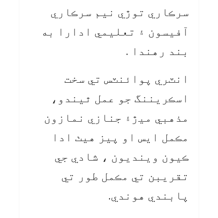
سرڪاري توڙي نيم سرڪاري
آفيسون ۽ تعليمي ادارا به
بند رهندا .
انٽري پوائنٽس تي سخت
اسڪريننگ جو عمل ٿيندو،
مذهبي ميڙ۽ جنازي نمازون
مڪمل ايس او پيز هيٺ ادا
ڪيون وينديون ، شادي جي
تقريبن تي مڪمل طور تي
پابندي هوندي.