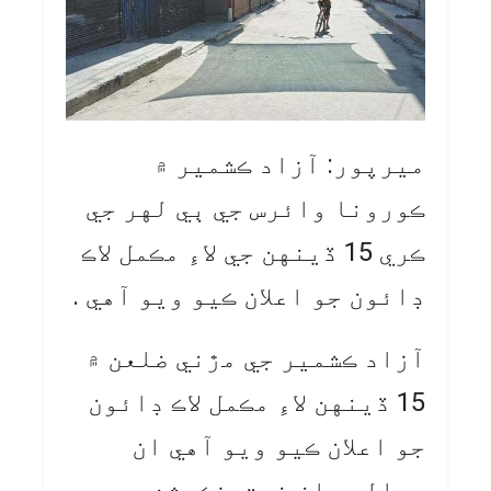
ميرپور: آزاد ڪشمير ۾
ڪورونا وائرس جي ٻي لهر جي
ڪري 15 ڏينهن جي لاءِ مڪمل لاڪ
ڊائون جو اعلان ڪيو ويو آهي .
آزاد ڪشمير جي مڙني ضلعن ۾
15 ڏينهن لاءِ مڪمل لاڪ ڊائون
جو اعلان ڪيو ويو آهي ان
حوالي سان نوٽيفڪيشن به