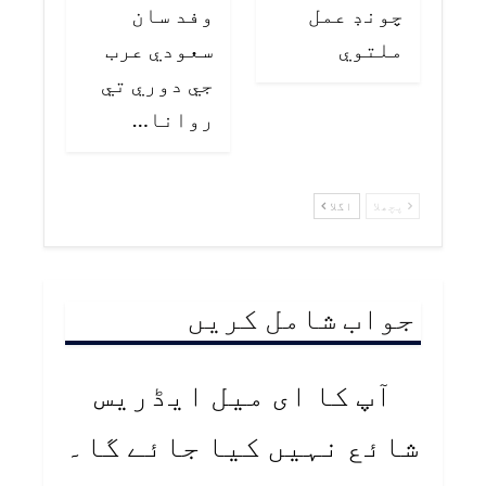
چونڊ عمل
وفد سان
ملتوي
سعودي عرب
جي دوري تي
روانا…
پچھلا
اگلا
جواب شامل کریں
آپ کا ای میل ایڈریس
شائع نہیں کیا جائے گا۔