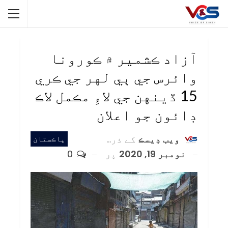
آزاد ڪشمير ۾ ڪورونا
وائرس جي ٻي لهر جي ڪري
15 ڏينهن جي لاءِ مڪمل لاڪ
ڊائون جو اعلان
ويب ڊيسڪ
کے ذریعہ
پاڪستان
نومبر 19, 2020
پر
0