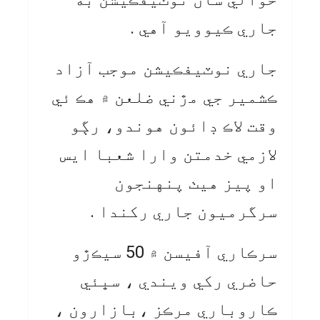
جاري ڪيوويو آهي .
جاري نوٽيفڪيشن موجب آزاد
ڪشمير جي مڙني ضلعن ۾ هڪ ئي
وقت لاڪ ڊائون هوندو، رڳو
لازمي خدمتن وارا شعبا ايس
او پيز هيٺ پنهنجون
سرگرميون جاري رکندا .
سرڪاري آفيسن ۾ 50 سيڪڙو
حاضري رکي ويندي ، سڀئي
ڪاروباري مرڪز ،بازارون ،