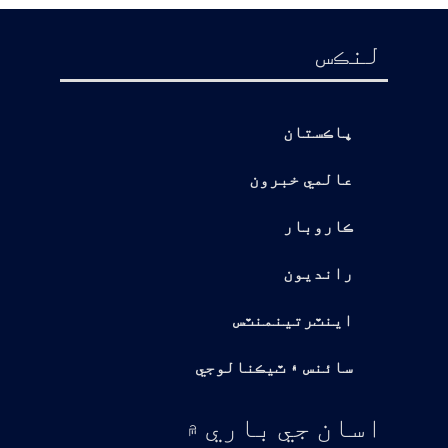
لنڪس
پاڪستان
عالمي خبرون
ڪاروبار
رانديون
اينٽرتينمنٽس
سائنس ۽ ٽيڪنالوجي
اسان جي باري ۾