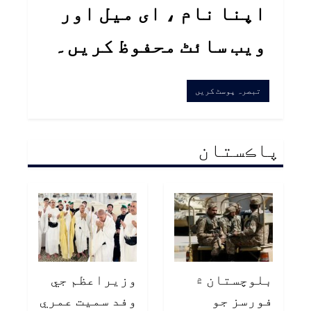
اپنا نام ، ای میل اور
ویب سائٹ محفوظ کریں۔
پاڪستان
بلوچستان ۾
وزيراعظم جي
فورسز جو
وفد سميت عمري