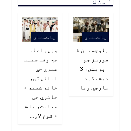
پاڪستان
پاڪستان
بلوچستان ۾
وزيراعظم
فورسز جو
جي وفد سميت
آپريشن، 3
عمري جي
دهشتگرد
ادائيگي،
مارجي ويا
خانه ڪعبه ۾
حاضري جي
سعادت، ملڪ
۽ قوم لاءِ…