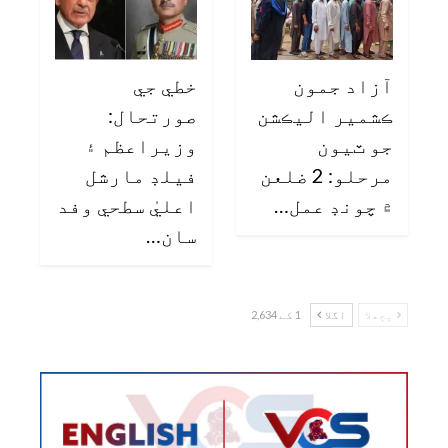
آزاد جمون
خطي جي
ڪشمير اليڪشن
صورتحال:
جو ٽيون
وزيراعظم ۽
مرحلو: 2 ضلعن
فيلڊ مارشل
۾ چونڊ عمل…
اعليٰ سطحي وفد
سان…
پچھلا
اگلا
1 کے 2,634