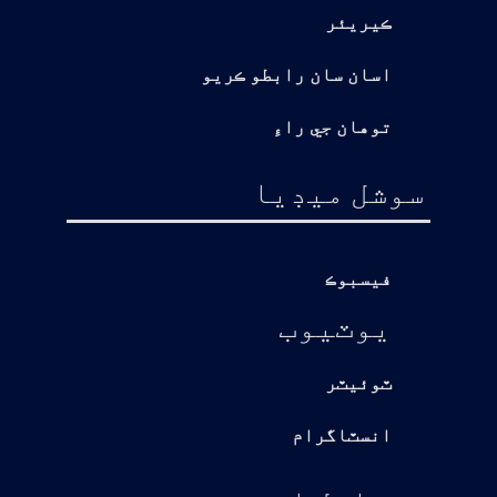
ڪيريئر
اسان سان رابطو ڪريو
توهان جي راءِ
سوشل ميڊيا
فيسبوڪ
يوٽيوب
ٽوئيٽر
انسٽاگرام