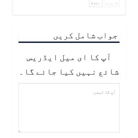
پچھلا
اگلا
جواب شامل کریں
آپ کا ای میل ایڈریس
شائع نہیں کیا جائے گا۔