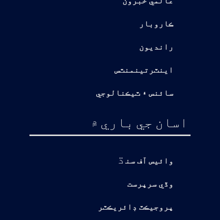
عالمي خبرون
ڪاروبار
رانديون
اينٽرتينمنٽس
سائنس ۽ ٽيڪنالوجي
اسان جي باري ۾
ڌ
وائيس آف سن
وڏي سرپرست
پروجيڪٽ ڊائريڪٽر