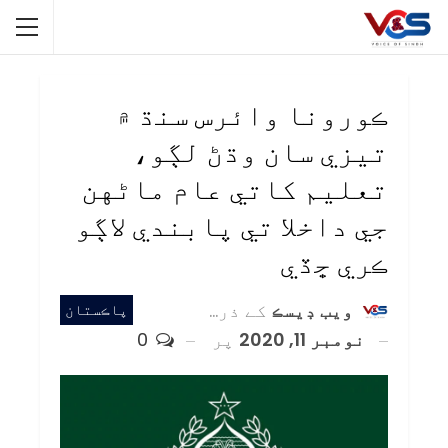
ڪورونا وائرس سنڌ ۾
تيزي سان وڌڻ لڳو،
تعليم کاتي عام ماڻهن
جي داخلا تي پابندي لاڳو
ڪري ڇڏي
ويب ڊيسڪ
کے ذریعہ
پاڪستان
نومبر 11, 2020
پر
0