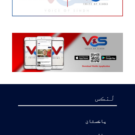
لنڪس
پاڪستان