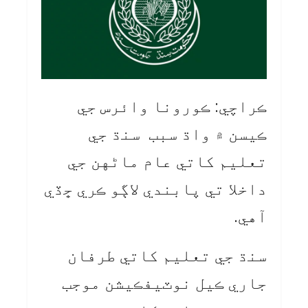
ڪراچي: ڪورونا وائرس جي
ڪيسن ۾ واڌ سبب سنڌ جي
تعليم کاتي عام ماڻهن جي
داخلا تي پابندي لاڳو ڪري ڇڏي
آهي.
سنڌ جي تعليم کاتي طرفان
جاري ڪيل نوٽيفڪيشن موجب