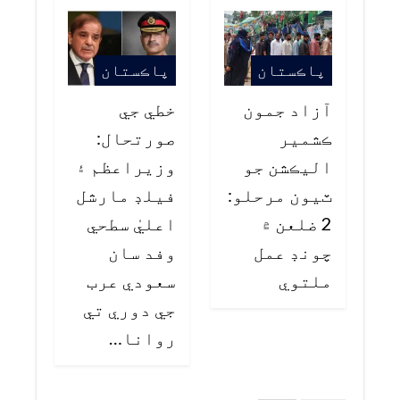
پاڪستان
پاڪستان
آزاد جمون
خطي جي
ڪشمير
صورتحال:
اليڪشن جو
وزيراعظم ۽
ٽيون مرحلو:
فيلڊ مارشل
2 ضلعن ۾
اعليٰ سطحي
چونڊ عمل
وفد سان
ملتوي
سعودي عرب
جي دوري تي
روانا…