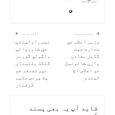
پچھلی پوسٹ
اگلی پوسٹ
وزير اعظم جي
نيب راولپنڊي
صدارت هيٺ
جي ڪارروائي
گڏيل مفادن
،اڳوڻي گورنر
واري ڪائونسل
گلگت بلتستان
جو اجلاس اڄ
ميرغضنفر جو
ٿيندو
پٽ پرنس سليم
گرفتار
شاید آپ یہ بھی پسند
کریں