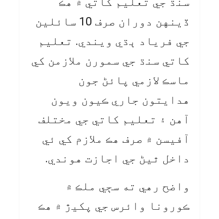
سنڌ جي تعليم کاتي ۾ هڪ
ڏينهن دوران صرف 10 سائلين
جي فرياد ٻڌي ويندي. تعليم
کاتي سنڌ جي سمورن ملازمن کي
ماسڪ لازمي پائڻ جون
هدايتون جاري ڪيون ويون
آهن ۽ تعليم کاتي جي مختلف
آفيسن ۾ صرف هڪ ملازم کي ئي
داخل ٿيڻ جي اجازت هوندي.
واضح رهي ته سڄي ملڪ ۾
ڪورونا وائرس جي پکيڙ ۾ هڪ