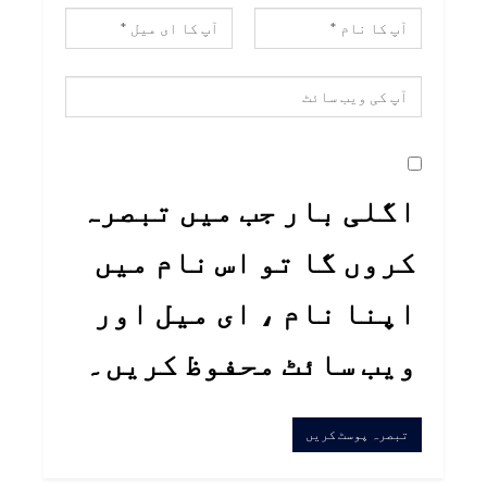
اگلی بار جب میں تبصرہ
کروں گا تو اس نام میں
اپنا نام ، ای میل اور
ویب سائٹ محفوظ کریں۔