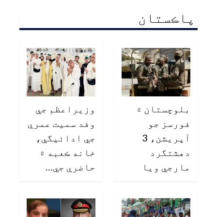
پاڪستان
بلوچستان ۾
وزيراعظم جي
فورسز جو
وفد سميت عمري
آپريشن، 3
جي ادائيگي،
دهشتگرد
خانه ڪعبه ۾
مارجي ويا
حاضري جي…