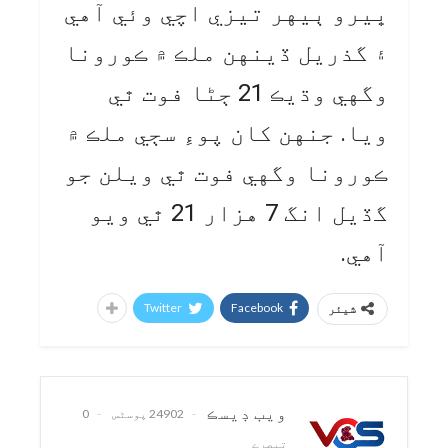
ڀيرو ٻيهر تيزي اچي وئي آهي
۽ گذريل ڏينهن ملڪ ۾ ڪورونا
وگهي وڌيڪ 21 ڄڻا فوت ٿي
ويا. جنهن کان پوءِ سڄي ملڪ ۾
ڪورونا وگهي فوت ٿي ويلن جو
گڏيل انگ 7 هزار 21 ٿي ويو
آهي.
Twitter
Facebook
شیئر
ويب ڊيسڪ
24902 پوسٹس
0
تبصرے