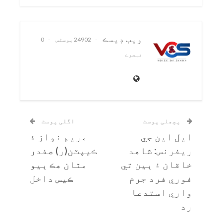
ويب ڊيسڪ
24902 پوسٹس
0
تبصرے
پچھلی پوسٹ
اگلی پوسٹ
ايل اين جي
مريم نواز ۽
ريفرنس: شاهد
ڪيپٽن(ر) صفدر
خاقان ۽ ٻين تي
مٿان هڪ ٻيو
فوري فرد جرم
ڪيس داخل
واري استدعا
رد