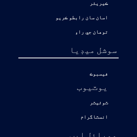
ڪيريئر
اسان سان رابطو ڪريو
توهان جي راءِ
سوشل ميڊيا
فيسبوڪ
يوٽيوب
ٽوئيٽر
انسٽاگرام
موبائل ايپ