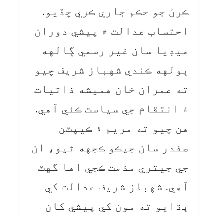
ڪرڻ جو حڪم جاري ڪري ڇڏيو.
احتساب عدالت ۾ پيشي دوران
ميڊيا سان غير رسمي ڳالهه
ٻولهه ڪندي شهباز شريف چيو
ته عمران خان هميشه ذاتيات
۽ انتقام جي سياست ڪئي آهي.
هن چيو ته مريم ۽ ڪيپٽن
صفدر سان جيڪو ڪجهه ٿيو، ان
جي جيتري مذمت ڪجي اها گهٽ
آهي. شهباز شريف عدالت کي
ٻڌايو ته مون کي پيشي کان