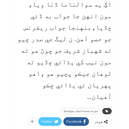
اڳ ٻه سوالناما ڏنا ويا،
مون انهن جا جواب به ڏئي
ڇڏيا،منهنجا جواب ريفرنس
جو حصو آهن. ن ليگ جي صدر چيو
ته شهباز شريف جو چوڻ هو ته
مون نيب کي ٻڌائي ڇڏيو ته
توهان جيڪو پڇيو هو ،اهو
پهريان ئي ٻڌائي چڪو
آهيان…
Shahbaz sharif went to jail
Twitter
Facebook
شیئر