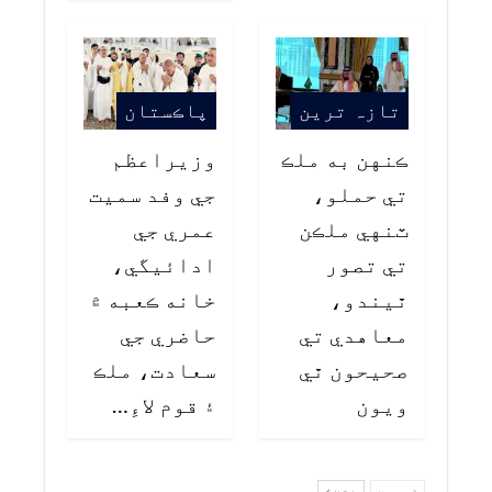
تازہ ترین
پاڪستان
ڪنهن به ملڪ
وزيراعظم
تي حملو،
جي وفد سميت
ٽنهي ملڪن
عمري جي
تي تصور
ادائيگي،
ٿيندو،
خانه ڪعبه ۾
معاهدي تي
حاضري جي
صحيحون ٿي
سعادت، ملڪ
ويون
۽ قوم لاءِ…