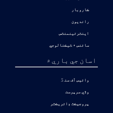
ڪاروبار
رانديون
اينٽرتينمنٽس
سائنس ۽ ٽيڪنالوجي
اسان جي باري ۾
ڌ
وائيس آف سن
وڏي سرپرست
پروجيڪٽ ڊائريڪٽر