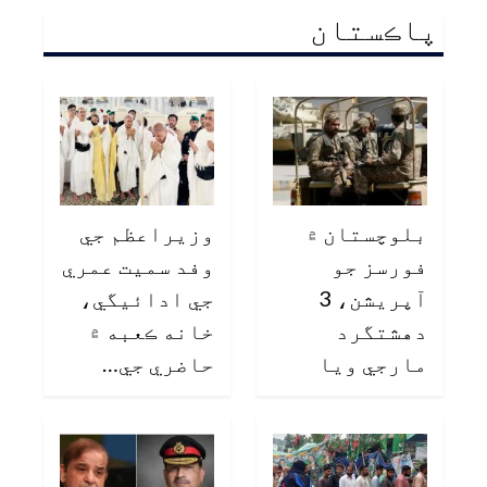
پاڪستان
بلوچستان ۾
وزيراعظم جي
فورسز جو
وفد سميت عمري
آپريشن، 3
جي ادائيگي،
دهشتگرد
خانه ڪعبه ۾
مارجي ويا
حاضري جي…