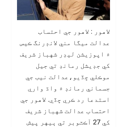
لاهور : لاهور جي احتساب
عدالت ميگا مني لانڊرنگ ڪيس
۾ اپوزيشن ليڊر شهباز شريف
کي جڊيشل رمانڊ تي جيل
موڪلي ڇڏيو،عدالت نيب جي
جسماني رمانڊ ۾ واڌ واري
استدعا رد ڪري ڇڏي. لاهور جي
احتساب عدالت شهباز شريف
کي 27 آڪٽوبر تي ٻيهر پيش