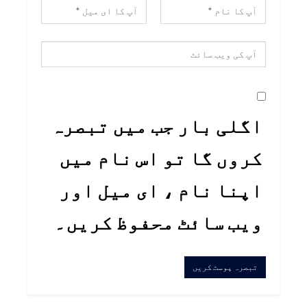
اگلی بار جب میں تبصرہ
کروں گا تو اس نام میں
اپنا نام ، ای میل اور
ویب سائٹ محفوظ کریں۔