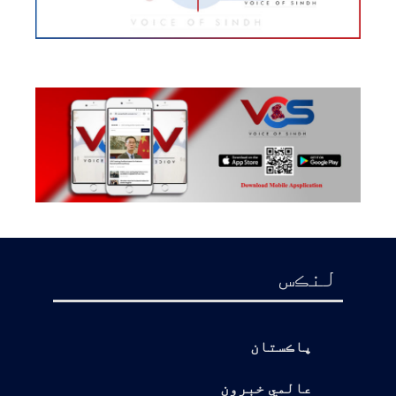
لنڪس
پاڪستان
عالمي خبرون