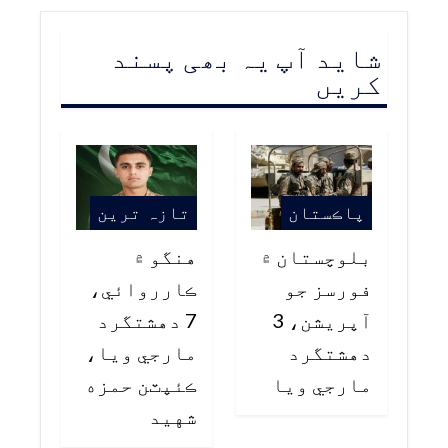
شاید آپ یہ بھی پسند
کریں
پاڪستان
تازہ ترین
بلوچستان ۾
هنگو ۾
فورسز جو
ڪارروائي،
آپريشن، 3
7 دهشتگرد
دهشتگرد
مارجي ويا،
مارجي ويا
ڪئپٽن حمزه
شهيد