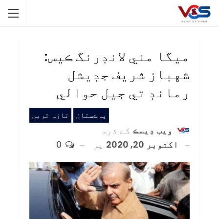
ميگا مني لانڊرنگ ڪيس:
شهباز شريف جڊيشل
رمانڊ تي جيل حوالي
پاڪستان
تازہ ترین
ويب ڊيسڪ
کے ذریعہ
اکتوبر 20, 2020
پر
0