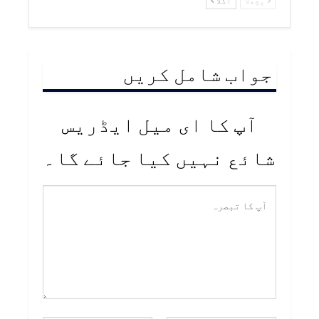
پچھلا
اگلا
جواب شامل کریں
آپ کا ای میل ایڈریس
شائع نہیں کیا جائے گا۔