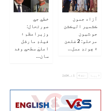
آزاد جمون
خطي جي
ڪشمير اليڪشن
صورتحال:
جو ٽيون
وزيراعظم ۽
مرحلو: 2 ضلعن
فيلڊ مارشل
۾ چونڊ عمل…
اعليٰ سطحي وفد
سان…
پچھلا
اگلا
1 کے 2,634