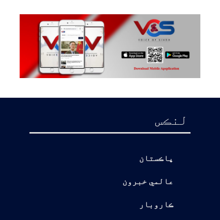
لنڪس
پاڪستان
عالمي خبرون
ڪاروبار