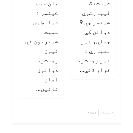
ٽيسٽنگ
ملڻ سبب
ليبارٽري
ڪينسر ۽
ڪينسر جي 9
ذيابطيس
دوائن کي
سميت
جعلي، غير
ڪيتريون ئي
معياري ۽
نيون
غير رجسٽرڊ
رجسٽرڊ
قرار ڏئي…
دوائون
اڃان
تائين…
پچھلا
اگلا