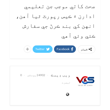
صحت کاتي موجب جن تعليمي
ادارن ۾ ڪيس رپورٽ ٿيا آهن،
انهن کي بند ڪرڻ جي سفارش
ڪئي وئي آهي
Twitter
Facebook
شیئر
ويب ڊيسڪ
24902 پوسٹس
0
تبصرے