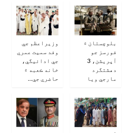
بلوچستان ۾
وزيراعظم جي
فورسز جو
وفد سميت عمري
آپريشن، 3
جي ادائيگي،
دهشتگرد
خانه ڪعبه ۾
مارجي ويا
حاضري جي…