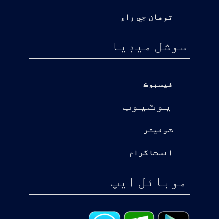
توهان جي راءِ
سوشل ميڊيا
فيسبوڪ
يوٽيوب
ٽوئيٽر
انسٽاگرام
موبائل ايپ