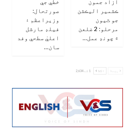
آزاد جمون
خطي جي
ڪشمير اليڪشن
صورتحال:
جو ٽيون
وزيراعظم ۽
مرحلو: 2 ضلعن
فيلڊ مارشل
۾ چونڊ عمل…
اعليٰ سطحي وفد
سان…
پچھلا
اگلا
1 کے 2,634