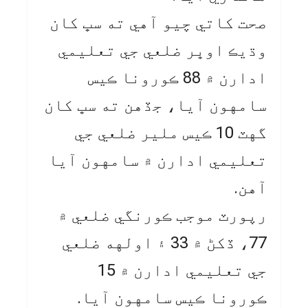
صحت کاتي چيو آهي ته سڀ کان
وڌيڪ اوڀر ضلعي جي تعليمي
ادارن ۾ 88 ڪورونا ڪيس
سامهون آيا، جڏهن ته سڀ کان
گهٽ 10 ڪيس ملير ضلعي جي
تعليمي ادارن ۾ سامهون آيا
آهن.
رپورٽ موجب ڪورنگي ضلعي ۾
77، ڏکڻ ۾ 33 ۽ اولهه ضلعي
جي تعليمي ادارن ۾ 15
ڪورونا ڪيس سامهون آيا.