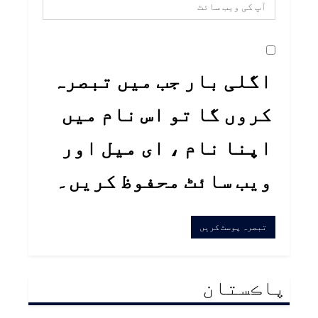
اگلی بار جب میں تبصرہ
کروں گا تو اس نام میں
اپنا نام ، ای میل اور
ویب سائٹ محفوظ کریں۔
پاڪستان