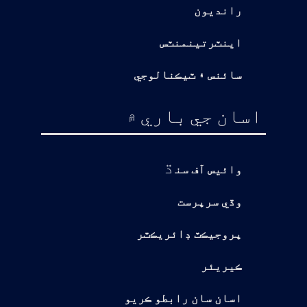
رانديون
اينٽرتينمنٽس
سائنس ۽ ٽيڪنالوجي
اسان جي باري ۾
ڌ
وائيس آف سن
وڏي سرپرست
پروجيڪٽ ڊائريڪٽر
ڪيريئر
اسان سان رابطو ڪريو