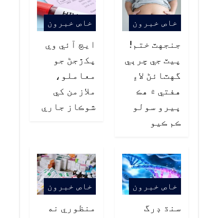
خاص خبرون
خاص خبرون
جنجهٽ ختم!
ايڇ آئي وي
پيٽ جي چرٻي
پکڙجڻ جو
گهٽائڻ لاءِ
معاملو،
هفتي ۾ هڪ
ملازمن کي
ڀيرو سولو
شوڪاز جاري
ڪم ڪيو
خاص خبرون
خاص خبرون
سنڌ ڊرگ
منظوري نه