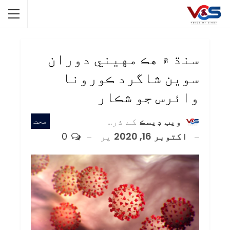
سنڌ ۾ هڪ مهيني دوران
سوين شاگرد ڪورونا
وائرس جو شڪار
ويب ڊيسڪ
کے ذریعہ
صحت
اکتوبر 16, 2020
پر
0