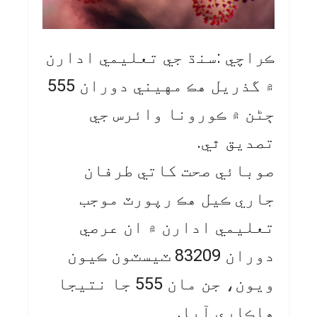
ڪراچي :سنڌ جي تعليمي ادارن
۾ گذريل هڪ مهيني دوران 555
ڄڻن ۾ ڪورونا وائرس جي
تصديق ٿي.
صوبائي صحت کاتي طرفان
جاري ڪيل هڪ رپورٽ موجب
تعليمي ادارن ۾ ان عرصي
دوران 83209 ٽيسٽون ڪيون
ويون، جن مان 555 جا نتيجا
هاڪاري آيا.