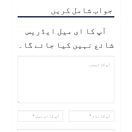
جواب شامل کریں
آپ کا ای میل ایڈریس
شائع نہیں کیا جائے گا۔