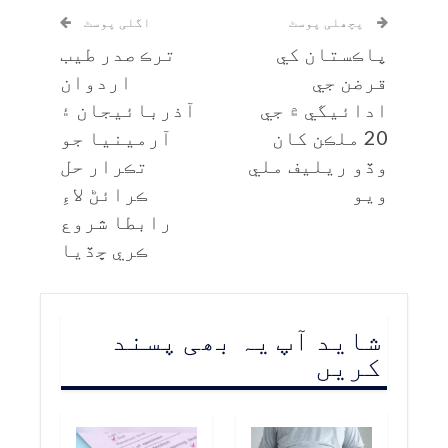
پچھلی پوسٹ
اگلی پوسٹ
پاڪستان کي
ترڪ صدر طيب
قرضن جي
اردوان
ادائيگي ۾ جي
آذربائيجان ۽
20 ملڪن کان
آرمينيا جو
وڏو ريليف ملي
تڪرار حل
ويو
ڪرائڻ لاءِ
رابطا شروع
ڪري ڇڏيا
شاید آپ یہ بھی پسند
کریں