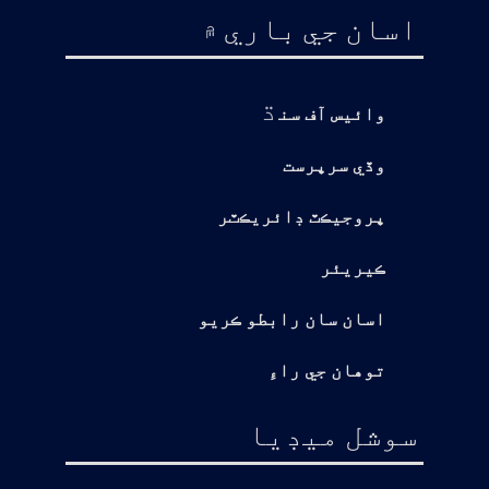
اسان جي باري ۾
ڌ
وائيس آف سن
وڏي سرپرست
پروجيڪٽ ڊائريڪٽر
ڪيريئر
اسان سان رابطو ڪريو
توهان جي راءِ
سوشل ميڊيا