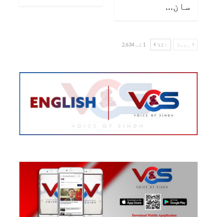
سان…
پچھلا
اگلا
1 کے 2,634