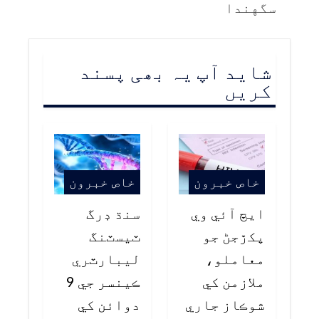
سگهندا
شاید آپ یہ بھی پسند
کریں
خاص خبرون
خاص خبرون
ايڇ آئي وي
سنڌ ڊرگ
پکڙجڻ جو
ٽيسٽنگ
معاملو،
ليبارٽري
ملازمن کي
ڪينسر جي 9
شوڪاز جاري
دوائن کي