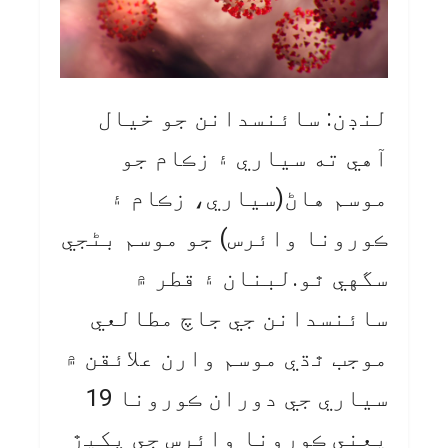
لنڊن: سائنسدانن جو خيال
آهي ته سياري ۽ زڪام جو
موسم هاڻ(سياري، زڪام ۽
ڪورونا وائرس) جو موسم بڻجي
سگهي ٿو.لبنان ۽ قطر ۾
سائنسدانن جي جاچ مطالعي
موجب ٿڌي موسم وارن علائقن ۾
سياري جي دوران ڪورونا 19
يعني ڪورونا وائرس جي پکيڙ