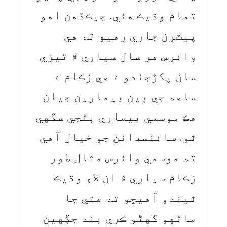
تمام وڌيڪ هئي. جيڪڏهن اهو
پيٽرن جاري رهيو ته هي
وائرس هر سال سياري ۾ تيزي
سان پکڙجندو ۽ هي زڪام ۽
ساهه جي ٻين بيمارين جيان
هڪ موسمي بيماري بڻجي سگهي
ٿو. سائنسدانن جو خيال آهي
ته موسمي وائرس مثال طور
زڪام سياري ۾ ان لاءِ وڌيڪ
ٿيندو آهيڇو ته هتي جا
ماڻهو گهڻو ڪري بند جڳهين