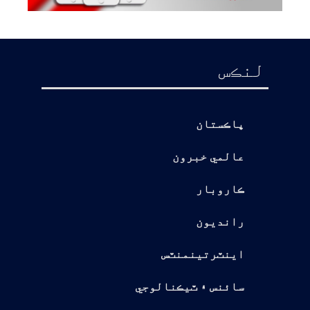
لنڪس
پاڪستان
عالمي خبرون
ڪاروبار
رانديون
اينٽرتينمنٽس
سائنس ۽ ٽيڪنالوجي