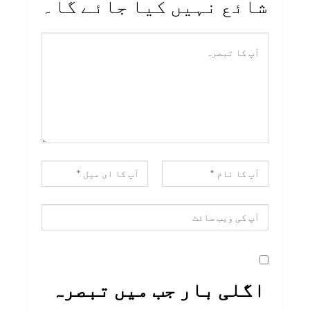
شائع نہیں کیا جائے گا۔
اگلی بار جب میں تبصرہ