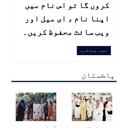
کروں گا تو اس نام میں
اپنا نام ، ای میل اور
ویب سائٹ محفوظ کریں۔
پاڪستان