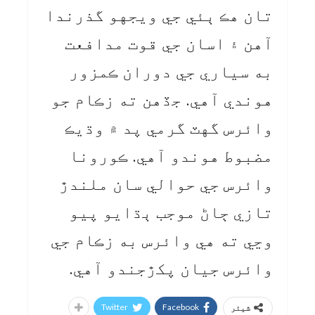
تان هڪ ٻئي جي ويجهو گذرندا
آهن ۽ اسان جي قوت مدافعت
به سياري جي دوران ڪمزور
هوندي آهي. جڏهن ته زڪام جو
وائرس گهٽ گرمي پد ۾ وڌيڪ
مضبوط هوندو آهي. ڪورونا
وائرس جي حوالي سان ملندڙ
تازي ڄاڻ موجب ٻڌايو پيو
وڃي ته هي وائرس به زڪام جي
وائرس جيان پکڙجندو آهي.
Twitter
Facebook
شیئر