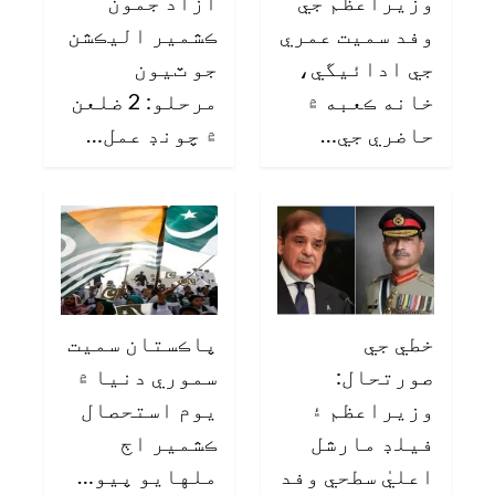
وزيراعظم جي
آزاد جمون
وفد سميت عمري
ڪشمير اليڪشن
جي ادائيگي،
جو ٽيون
خانه ڪعبه ۾
مرحلو: 2 ضلعن
حاضري جي…
۾ چونڊ عمل…
خطي جي
پاڪستان سميت
صورتحال:
سموري دنيا ۾
وزيراعظم ۽
يوم استحصال
فيلڊ مارشل
ڪشمير اڄ
اعليٰ سطحي وفد
ملهايو پيو…