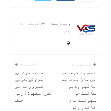
ويب ڊيسڪ
24894 پوسٹس
0
تبصرے
پچھلی پوسٹ
اگلی پوسٹ
فيس بڪ ميسنجر
متحد قوم جي
تي هاڻ پنجاهه
عزم کي ڪوئي
ماڻهو وڊيو
ڪمزور نه ٿو
ڪالنگ جي
ڪري سگهي: آرمي
سهوليت مان
چيف
فائدو وٺي