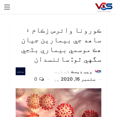
ڪورونا وائرس زڪام ۽
ساهه جي بيمارين جيان
هڪ موسمي بيماري بڻجي
سگهي ٿو: سائنسدان
ويب ڊيسڪ
کے ذریعہ
صحت
ستمبر 16, 2020
پر
0