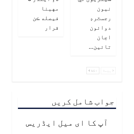
نيون
مهينا
رجسٽرڊ
فيصله ڪن
دوائون
قرار
اڃان
تائين…
پچھلا
اگلا
جواب شامل کریں
آپ کا ای میل ایڈریس