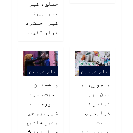
جعلي، غير
معياري ۽
غير رجسٽرڊ
قرار ڏئي…
خاص خبرون
خاص خبرون
منظوري نه
پاڪستان
ملڻ سبب
سميت سميت
ڪينسر ۽
سموري دنيا
ذيابطيس
۾ پوليو جي
سميت
مڪمل خاتمي
ڪيتريون ئي
لاءِ ايندڙ 6