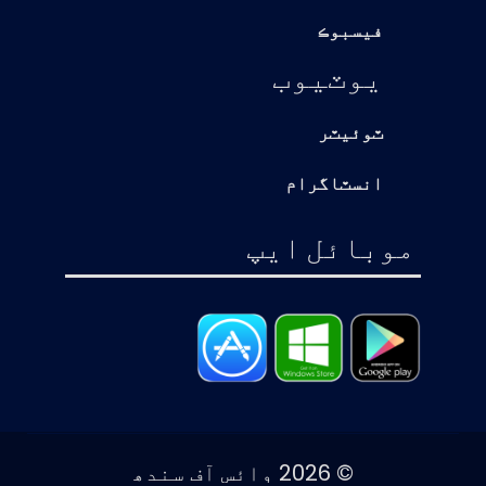
فيسبوڪ
يوٽيوب
ٽوئيٽر
انسٽاگرام
موبائل ايپ
© 2026 وائس آف سندھ