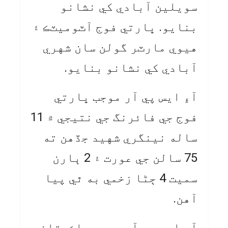
سويلين آبادي کي نشانو
بنايو. ڀارتي فوج آٽوميٽڪ ۽
هيوي مارٽر گولن سان شهري
آبادي کي نشانو بنايو.
آءِ ايس پي آر موجب ڀارتي
فوج جي فائرنگ جي نتيجي ۾ 11
ساله نينگري شهيد جڏهن ته
75 سالن جي عورت ۽ 2 ٻارن
سميت 4 ڄڻا زخمي به ٿي پيا
آهن.
آءِ ايس پي آر موجب پاڪستاني