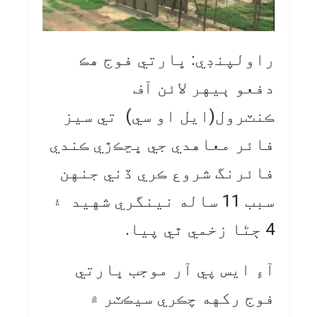
راولپنڊي: ڀارتي فوج هڪ
دفعو ٻيهر لائن آف
ڪنٽرول(ايل او سي) تي سيز
فائر معاهدي جي ڀڃڪڙي ڪندي
فائرنگ شروع ڪري ڏني جنهن
سبب 11 ساله نينگري شهيد ۽
4 ڄڻا زخمي ٿي پيا.
آءِ ايس پي آر موجب ڀارتي
فوج رکهه چڪري سيڪٽر ۾