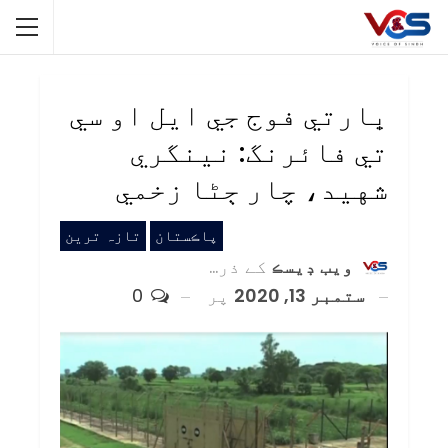
ڀارتي فوج جي ايل او سي
تي فائرنگ: نينگري
شهيد، چار ڄڻا زخمي
پاڪستان
تازہ ترین
ويب ڊيسڪ
کے ذریعہ
ستمبر 13, 2020
پر
0