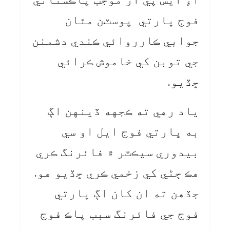
فوج ڀارتي پوسٽن مٿان
جوابي ڪارروائي ڪندي دشمنن
جي توبن کي خاموش ڪرائي
ڇڏيو.
ياد رهي ته ڪجهه ڏينهن اڳ
به ڀارتي فوج ايل او سي
بيدوري سيڪٽر ۾ فائرنگ ڪري
هڪ ڄڻي کي زخمي ڪري ڇڏيو هو.
جڏهن ته ان کان اڳ ڀارتي
فوج جي فائرنگ سبب پاڪ فوج