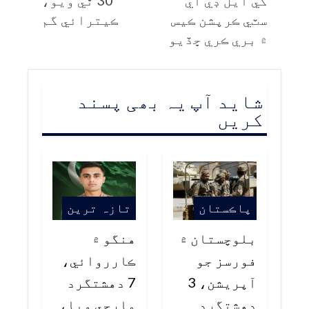
کي ايل ڊي اي
30 ٿي ويو،
سٽي ڪرپشن ڪيس
ڪيترائي گم
۾ بري ڪري ڇڏيو
شاید آپ یہ بھی پسند
کریں
پاڪستان
تازہ ترین
بلوچستان ۾
هنگو ۾
فورسز جو
ڪارروائي،
آپريشن، 3
7 دهشتگرد
دهشتگرد
مارجي ويا،