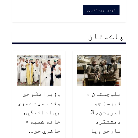
پاڪستان
بلوچستان ۾
وزيراعظم جي
فورسز جو
وفد سميت عمري
آپريشن، 3
جي ادائيگي،
دهشتگرد
خانه ڪعبه ۾
مارجي ويا
حاضري جي…