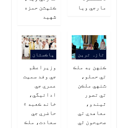
مارجي ويا
ڪئپٽن حمزه
شهيد
تازہ ترین
پاڪستان
ڪنهن به ملڪ
وزيراعظم
تي حملو،
جي وفد سميت
ٽنهي ملڪن
عمري جي
تي تصور
ادائيگي،
ٿيندو،
خانه ڪعبه ۾
معاهدي تي
حاضري جي
صحيحون ٿي
سعادت، ملڪ