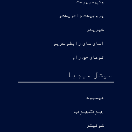
وڏي سرپرست
پروجيڪٽ ڊائريڪٽر
ڪيريئر
اسان سان رابطو ڪريو
توهان جي راءِ
سوشل ميڊيا
فيسبوڪ
يوٽيوب
ٽوئيٽر