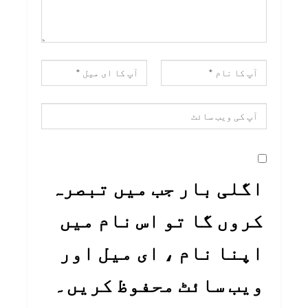
اگلی بار جب میں تبصرہ
کروں گا تو اس نام میں
اپنا نام ، ای میل اور
ویب سائٹ محفوظ کریں۔