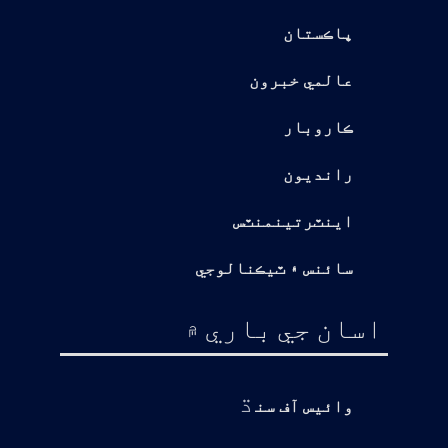
پاڪستان
عالمي خبرون
ڪاروبار
رانديون
اينٽرتينمنٽس
سائنس ۽ ٽيڪنالوجي
اسان جي باري ۾
ڌ
وائيس آف سن