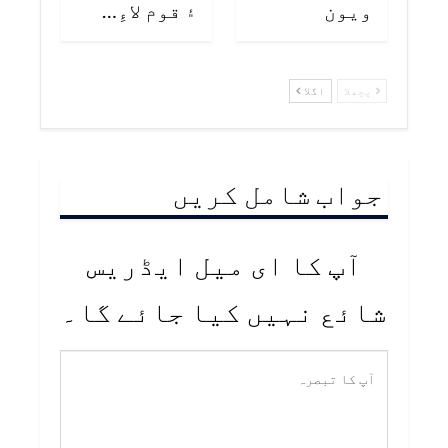
ويون
۽ قوم لاءِ…
پچھلا
اگلا
جواب شامل کریں
آپ کا ای میل ایڈریس
شائع نہیں کیا جائے گا۔