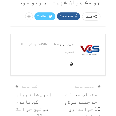
جو هڪ جوان شهيد ٿي ويو هو.
Twitter
Facebook
شیئر
ويب ڊيسڪ
24902 پوسٹس
0
تبصرے
پچھلی پوسٹ
اگلی پوسٹ
احتساب عدالت
آمريڪا ۾ ٻيلن
احد چيمه سوڌو
کي باهه،
10 جوابدارن
فوتين جو انگ