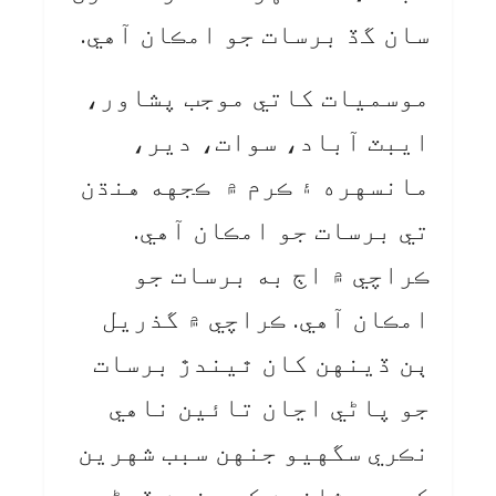
سان گڏ برسات جو امڪان آهي.
موسميات کاتي موجب پشاور،
ايبٽ آباد، سوات، دير،
مانسهره ۽ ڪرم ۾ ڪجهه هنڌن
تي برسات جو امڪان آهي.
ڪراچي ۾ اڄ به برسات جو
امڪان آهي. ڪراچي ۾ گذريل
ٻن ڏينهن کان ٿيندڙ برسات
جو پاڻي اڃان تائين ناهي
نڪري سگهيو جنهن سبب شهرين