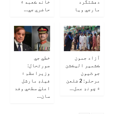
دهشتگرد
خانه ڪعبه ۾
مارجي ويا
حاضري جي…
آزاد جمون
خطي جي
ڪشمير اليڪشن
صورتحال:
جو ٽيون
وزيراعظم ۽
مرحلو: 2 ضلعن
فيلڊ مارشل
۾ چونڊ عمل…
اعليٰ سطحي وفد
سان…