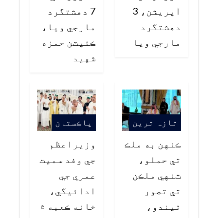
آپريشن، 3
7 دهشتگرد
دهشتگرد
مارجي ويا،
مارجي ويا
ڪئپٽن حمزه
شهيد
تازہ ترین
پاڪستان
ڪنهن به ملڪ
وزيراعظم
تي حملو،
جي وفد سميت
ٽنهي ملڪن
عمري جي
تي تصور
ادائيگي،
ٿيندو،
خانه ڪعبه ۾