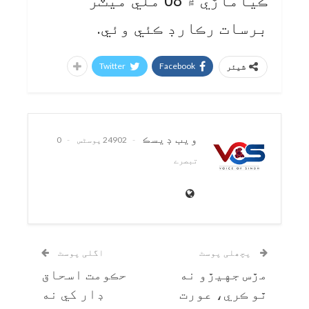
ڪياماڙي ۾ 08 ملي ميٽر
برسات رڪارڊ ڪئي وئي.
Twitter
Facebook
شیئر
ويب ڊيسڪ
24902 پوسٹس
0
تبصرے
پچھلی پوسٹ
اگلی پوسٹ
مڙس جهيڙو نه
حڪومت اسحاق
ٿو ڪري، عورت
ڊار کي نه