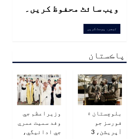
ویب سائٹ محفوظ کریں۔
پاڪستان
بلوچستان ۾
وزيراعظم جي
فورسز جو
وفد سميت عمري
آپريشن، 3
جي ادائيگي،