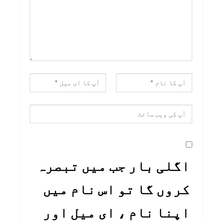
اگلی بار جب میں تبصرہ
کروں گا تو اس نام میں
اپنا نام ، ای میل اور