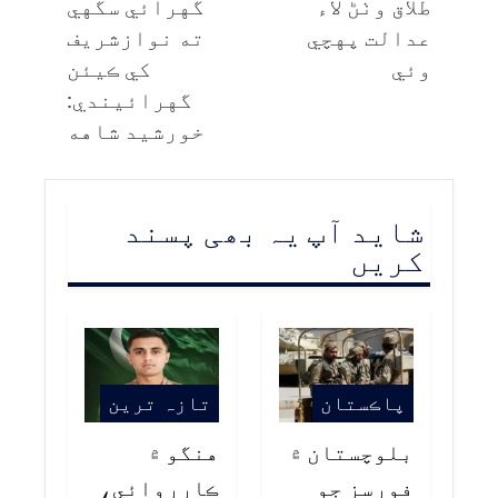
طلاق وٺڻ لاء
گهرائي سگهي
عدالت پهچي
ته نوازشريف
وئي
کي ڪيئن
گهرائيندي:
خورشيد شاهه
شاید آپ یہ بھی پسند
کریں
پاڪستان
تازہ ترین
بلوچستان ۾
هنگو ۾
فورسز جو
ڪارروائي،