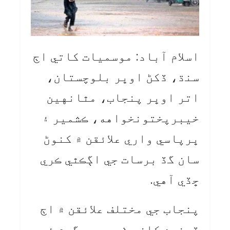
اسلام آباد: موسميات کاتي اڄ
سنڌ، ڏکڻ اوڀر بلوچستان،
اتر اوڀر پنجاب، مٿانهين
خيبرپختونخواهه، ڪشمير ۽
ڀرپاسي واري علائقن ۾ کنوڻ
سان گڏ برسات جي اڳڪٿي ڪري
ڇڏي آهي.
پنجاب جي مختلف علائقن ۾ اڄ
ڏينهن کان وٺي موسم گرم ۽