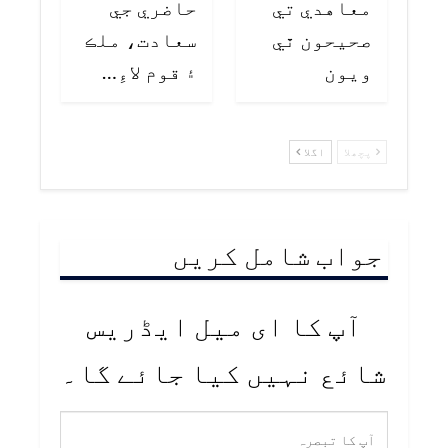
معاهدي تي
حاضري جي
صحيحون ٿي
سعادت، ملڪ
ويون
۽ قوم لاءِ…
پچھلا
اگلا
جواب شامل کریں
آپ کا ای میل ایڈریس
شائع نہیں کیا جائے گا۔