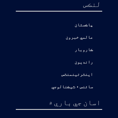
لنڪس
پاڪستان
عالمي خبرون
ڪاروبار
رانديون
اينٽرتينمنٽس
سائنس ۽ ٽيڪنالوجي
اسان جي باري ۾