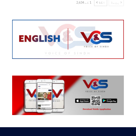
پچھلا
اگلا
1 کے 2,634