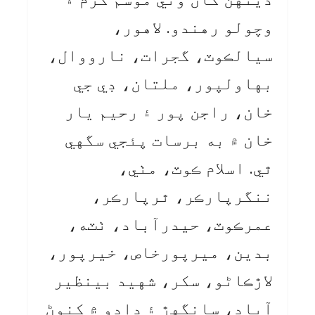
وچولو رهندو. لاهور،
سيالڪوٽ، گجرات، نارووال،
بهاولپور، ملتان، ڊي جي
خان، راجن پور ۽ رحيم يار
خان ۾ به برسات پئجي سگهي
ٿي. اسلام ڪوٽ، مٺي،
ننگرپارڪر، ٿرپارڪر،
عمرڪوٽ، حيدرآباد، ٺٽه،
بدين، ميرپورخاص، خيرپور،
لاڙڪاڻو، سکر، شهيد بينظير
آباد، سانگهڙ ۽ دادو ۾ کنوڻ