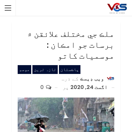
ملڪ جي مختلف علائقن ۾
برسات جو امڪان :
موسميات کاتو
پاڪستان
تازہ ترین
موسم
ويب ڊيسڪ
کے ذریعہ
اگست 24, 2020
پر
0