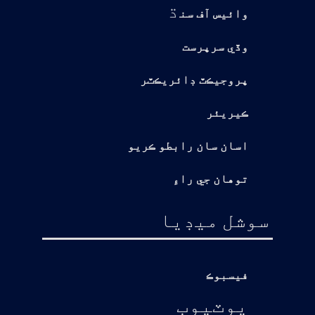
ڌ
وائيس آف سن
وڏي سرپرست
پروجيڪٽ ڊائريڪٽر
ڪيريئر
اسان سان رابطو ڪريو
توهان جي راءِ
سوشل ميڊيا
فيسبوڪ
يوٽيوب