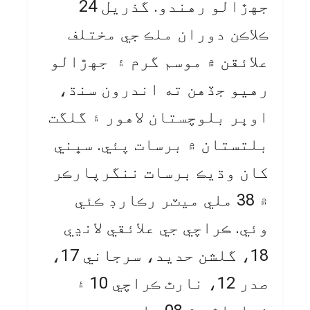
جهڙالو رهندو. گذريل 24
ڪلاڪن دوران ملڪ جي مختلف
علائقن ۾ موسم گرم ۽ جهڙالو
رهيو جڏهن ته اندرون سنڌ،
اوڀر بلوچستان لاهور ۽ گلگت
بلتستان ۾ برسات پئي. سڀني
کان وڌيڪ برسات ننگرپارڪر
۾ 38 ملي ميٽر رڪارڊ ڪئي
وئي. ڪراچي جي علائقي لانڍي
18، گلشن حديد، سرجاني 17،
صدر 12، نارٿ ڪراچي 10 ۽