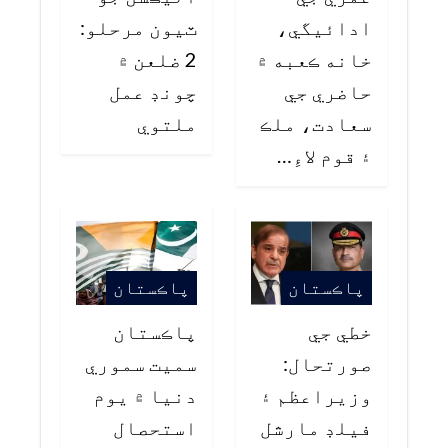
ادائيگي،
ٽيون مرحلو:
خانه ڪعبه ۾
2 ضلعن ۾
حاضري جي
چونڊ عمل
سعادت، ملڪ
ملتوي
۽ قوم لاءِ…
پاڪستان
پاڪستان
خطي جي
پاڪستان
صورتحال:
سميت سموري
وزيراعظم ۽
دنيا ۾ يوم
فيلڊ مارشل
استحصال