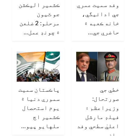
وفد سميت عمري
ڪشمير اليڪشن
جي ادائيگي،
جو ٽيون
خانه ڪعبه ۾
مرحلو: 2 ضلعن
حاضري جي…
۾ چونڊ عمل…
خطي جي
پاڪستان سميت
صورتحال:
سموري دنيا ۾
وزيراعظم ۽
يوم استحصال
فيلڊ مارشل
ڪشمير اڄ
اعليٰ سطحي وفد
ملهايو پيو…
سان…