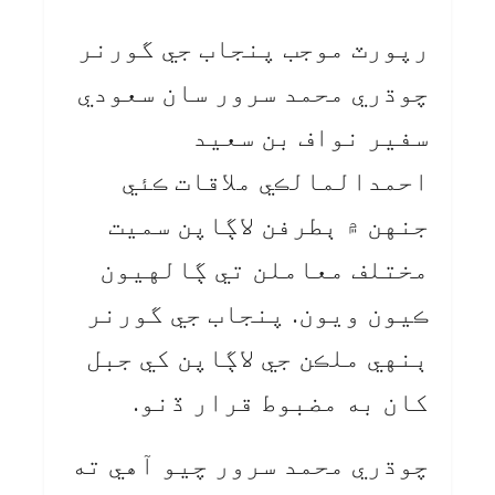
رپورٽ موجب پنجاب جي گورنر
چوڌري محمد سرور سان سعودي
سفير نواف بن سعيد
احمدالمالڪي ملاقات ڪئي
جنهن ۾ ٻطرفن لاڳاپن سميت
مختلف معاملن تي ڳالهيون
ڪيون ويون. پنجاب جي گورنر
ٻنهي ملڪن جي لاڳاپن کي جبل
کان به مضبوط قرار ڏنو.
چوڌري محمد سرور چيو آهي ته