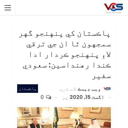
پاڪستان کي پنهنجو گهر
سمجهون ٿا ان جي ترقي
لاءِ پنهنجو ڪردار ادا
ڪندا رهنداسين: سعودي
سفير
ويب ڊيسڪ
کے ذریعہ
پاڪستان
اگست 15, 2020
پر
0