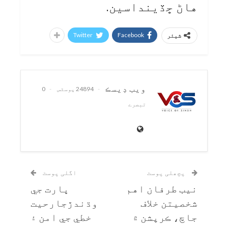
هاڻ ڇڏينداسين.
Twitter
Facebook
شیئر
ويب ڊيسڪ
24894 پوسٹس
0
تبصرے
پچھلی پوسٹ
اگلی پوسٹ
نيب طرفان اهم
ڀارت جي
شخصيتن خلاف
وڌندڙجارحيت
جاچ، ڪرپشن ۾
خطي جي امن ۽