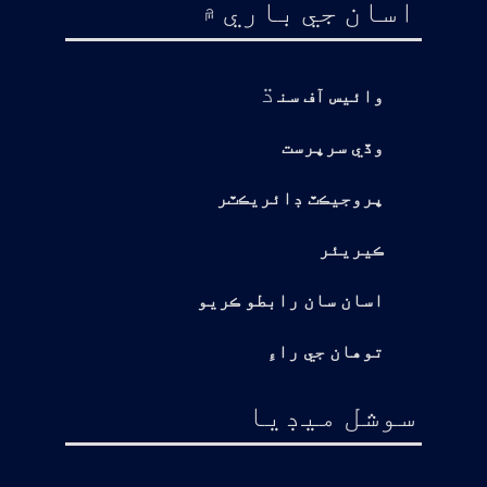
اسان جي باري ۾
ڌ
وائيس آف سن
وڏي سرپرست
پروجيڪٽ ڊائريڪٽر
ڪيريئر
اسان سان رابطو ڪريو
توهان جي راءِ
سوشل ميڊيا