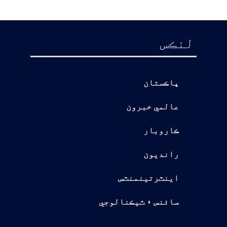
لنڪس
پاڪستان
عالمي خبرون
ڪاروبار
رانديون
اينٽرتينمنٽس
سائنس ۽ ٽيڪنالوجي