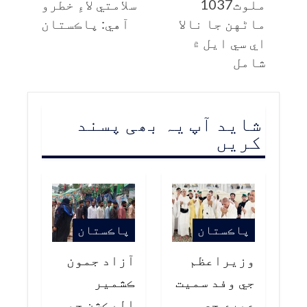
ملوث1037
سلامتي لاءِ خطرو
ماڻهن جا نالا
آهي: پاڪستان
اي سي ايل ۾
شامل
شاید آپ یہ بھی پسند
کریں
پاڪستان
پاڪستان
وزيراعظم
آزاد جمون
جي وفد سميت
ڪشمير
عمري جي
اليڪشن جو