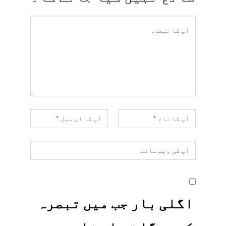
اگلی بار جب میں تبصرہ