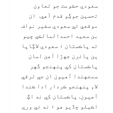
سعودي حڪومت جو تعاون
تحسين جوڳو قدم آهي. ان
موقعي تي سعودي سفير نواف
بن سعيد احمدالمالڪي چيو
ته پاڪستان ۽ سعودي لاڳاپا
ٻن ڀائرن جهڙا آهن اسان
پاڪستان کي پنهنجو گهر
سمجهندا آهيون ان جي ترقي
لاءِ پنهنجو ڪردار ادا ڪندا
آهيون. پاڪستان کي نه اڳ
اڪيلو ڇڏيو هو ۽ نه ئي وري