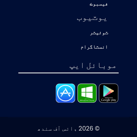
فيسبوڪ
يوٽيوب
ٽوئيٽر
انسٽاگرام
موبائل ايپ
© 2026 وائس آف سندھ