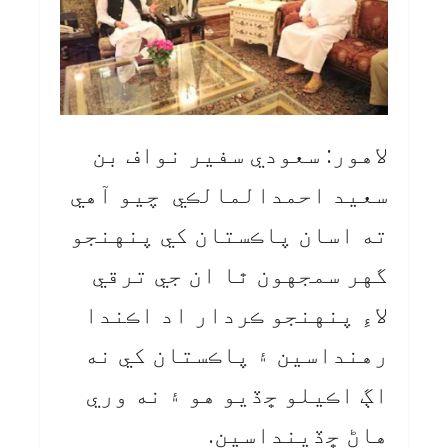
لاهور: سعودي سفير نواف بن
سعيد احمدالمالڪي چيو آهي
ته اسان پاڪستان کي پنهنجو
گهر سمجهون ٿا ان جي ترقي
لاءِ پنهنجو ڪردار اد اڪندا
رهنداسين ۽ پاڪستان کي نه
اڳ اڪيلو ڇڏيو هو ۽ نه وري
هاڻ ڇڏينداسين.