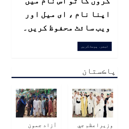
کروں گا تو اس نام میں
اپنا نام ، ای میل اور
ویب سائٹ محفوظ کریں۔
پاڪستان
وزيراعظم جي
آزاد جمون