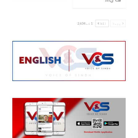
پچھلا
اگلا
1 کے 2,634