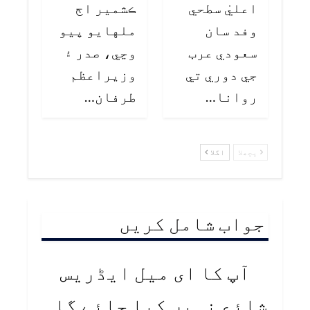
اعليٰ سطحي
ڪشمير اڄ
وفد سان
ملهايو پيو
سعودي عرب
وڃي، صدر ۽
جي دوري تي
وزيراعظم
روانا…
طرفان…
پچھلا
اگلا
جواب شامل کریں
آپ کا ای میل ایڈریس
شائع نہیں کیا جائے گا۔