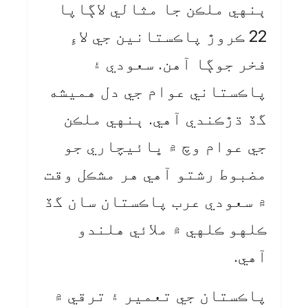
ٻنهي ملڪن جا مثالي لاڳاپا
22 ڪروڙ پاڪستانين جي لاءِ
فخر جوڳا آهن. سعودي ۽
پاڪستاني عوام جي دل هميشه
گڏ ڌڙڪندي آهي. ٻنهي ملڪن
جي عوام وچ ۾ ڀائيچاري جو
مضبوط رشتو آهي هر مشڪل وقت
۾ سعودي عرب پاڪستان سان گڏ
ڪلهو ڪلهي ۾ ملائي هلندو
آهي.
پاڪستان جي تعمير ۽ ترقي ۾