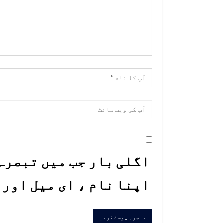
اگلی بار جب میں تبصرہ 
اپنا نام ، ای میل اور