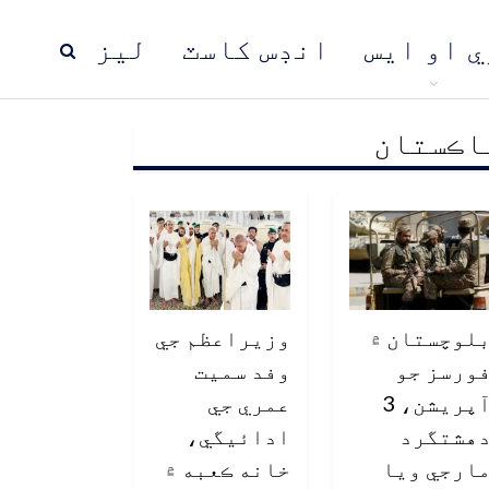
ي او ايس
انڊس کاسٽ
ليز
اڪستان
ڍ
پاڪستان
عالمي خبرون
لوچستان ۾
وزيراعظم جي
ورسز جو
وفد سميت
آپريشن، 3
عمري جي
هشتگرد
ادائيگي،
ارجي ويا
خانه ڪعبه ۾