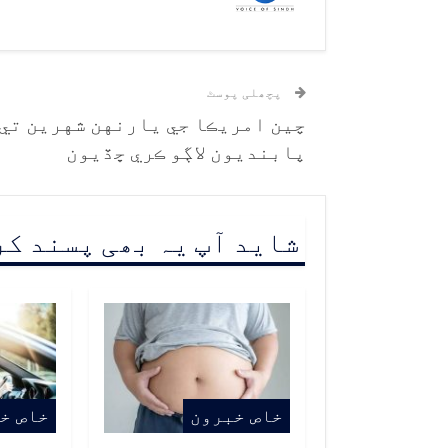
پچھلی پوسٹ
چين امريڪا جي يارنهن شهرين تي
پابنديون لاڳو ڪري ڇڏيون
شاید آپ یہ بھی پسند ک
خاص خبرون
خاص خ