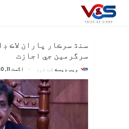
سنڌ سرڪار پاران لاڪ ڊ
سرگرمين جي اجازت
اگست 11, 2020
ويب ڊيسڪ
کے ذریعہ