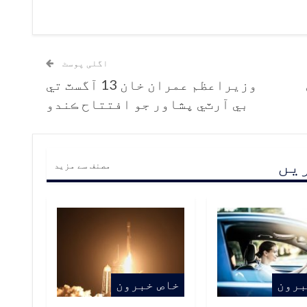
اگلی پوسٹ
وزيراعظم عمران خان 13 آگسٽ تي
بي آرٽي پشاور جو افتتاح ڪندو
ریں
مصنف سے مزید
برون
خاص خبرون