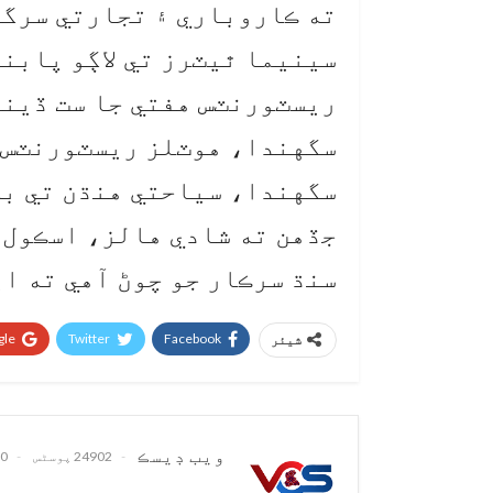
ته ڪاروباري ۽ تجارتي سرگر
سينيما ٿيٽرز تي لاڳو پابن
ريسٽورنٽس هفتي جا ست ڏينهن
سگهندا، هوٽلز ريسٽورنٽس ۾
سگهندا، سياحتي هنڌن تي به
سنڌ سرڪار جو چوڻ آهي ته اي
le+
Twitter
Facebook
شیئر
ويب ڊيسڪ
24902 پوسٹس
0 تبصرے