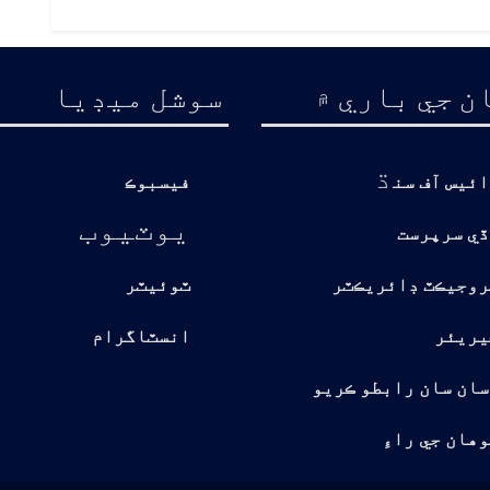
ن جي باري ۾
سوشل ميڊيا
ڌ
ائيس آف سن
فيسبوڪ
يوٽيوب
ڏي سرپرست
روجيڪٽ ڊائريڪٽر
ٽوئيٽر
يريئر
انسٽاگرام
سان سان رابطو ڪريو
هان جي راءِ