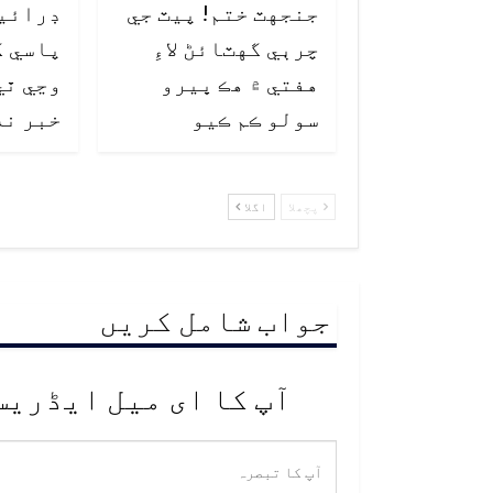
جنجهٽ ختم! پيٽ جي
ڊرائي
چرٻي گهٽائڻ لاءِ
پاسي ک
هفتي ۾ هڪ ڀيرو
وڃي ٿي
سولو ڪم ڪيو
خبر نه
پچھلا
اگلا
جواب شامل کریں
آپ کا ای میل ایڈریس