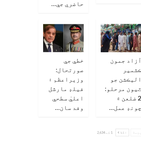
حاضري جي…
زاد جمون
خطي جي
شمير
صورتحال:
ليڪشن جو
وزيراعظم ۽
يون مرحلو:
فيلڊ مارشل
2 ضلعن ۾
اعليٰ سطحي
ونڊ عمل…
وفد سان…
چھلا
اگلا
1 کے 2,634