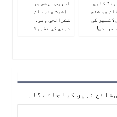
ونگ کاٻي
اسپيس ايڪس جو
ان ڇو ڪئي
راڪيٽ چنڊ سان
؟ ڪنهن کي
ٽڪرائجي ويو،
 هوندي!
ڌرتي کي خطرو؟
 شائع نہیں کیا جائے گا۔