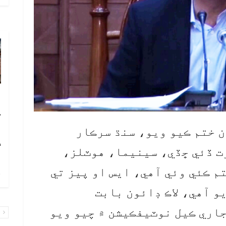
آ
ڪ
ا
ون ختم ڪيو ويو، سنڌ سرڪار
ٽ
ت ڏئي ڇڏي، سينيما، هوٽلز،
م ڪئي وئي آهي، ايس او پيز تي
چ
و آهي، لاڪ ڊائون بابت
اري ڪيل نوٽيفڪيشن ۾ چيو ويو
پ