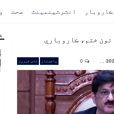
ڪاروبار
انٽرٽينمينٽ
صحت
و
پ
مُن
ائون ختم، ڪاروباري
پر
0
پاڪستان
خاص خبرون
ب
ف
د
م