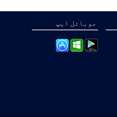
موبائل ايپ