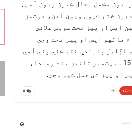
ميون مڪمل بحال ڪيون ويون آهن،
ديون ختم ڪيون ويون آهن، هوٽلز
 ايس او پيز تحت سروس هلائي
 ماڻهو ايس او پيز تحت وڃي
 لڳايل پابندي ختم ڪئي وئي آهي.
جڏهن ته شادي هالز، اسڪول 15 سيپٽمبر تائين بند رهندا،
س او پيز تي عمل ڪيو وڃي.
Goog
0