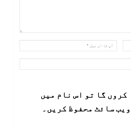
کروں گا تو اس نام میں
 ویب سائٹ محفوظ کریں۔