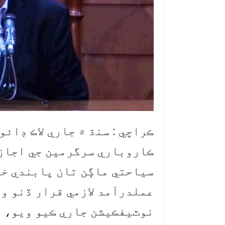
ڪراچي : سنڌ ۾ جاري لاڪ ڊائ
ڪاروباري سرگرمين جي اجاز
سياحتي ماڳن تان پابندي خت
عملدرآمد لازمي قرار ڏنو وي
نوٽيفڪيشن جاري ڪيو ويو، ج