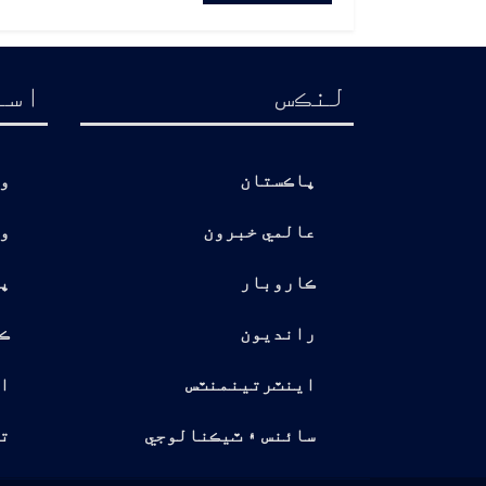
لنڪس
اسا
پاڪستان
و
عالمي خبرون
و
ڪاروبار
پ
رانديون
ڪ
اينٽرتينمنٽس
ا
سائنس ۽ ٽيڪنالوجي
تو