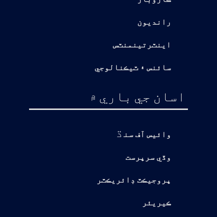
رانديون
اينٽرتينمنٽس
سائنس ۽ ٽيڪنالوجي
اسان جي باري ۾
ڌ
وائيس آف سن
وڏي سرپرست
پروجيڪٽ ڊائريڪٽر
ڪيريئر