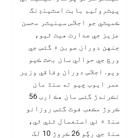
پيٽروليم بابت اسٽينڊنگ
ڪميٽي جو اجلاس سينيٽر محسن
عزيز جي صدارت هيٺ ٿيو،
جنهن دوران صوبن ۾ گئس جي
ورڇ جي حوالي سان بحث ڪيو
ويو. اجلاس دوران وفاقي وزير
عمر ايوب چيو ته سنڌ مان
نڪرندڙ گئس مان هڪ ارب 56
ڪروڙ مڪعب فوٽ گئس روزانو
سنڌ ۾ ئي استعمال ٿئي ٿي،
سنڌ جي رڳو 26 ڪروڙ 10 لک