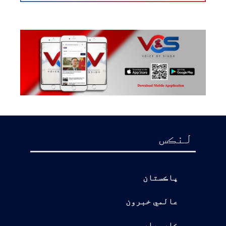
لنڪس
پاڪستان
عالمي خبرون
ڪاروبار