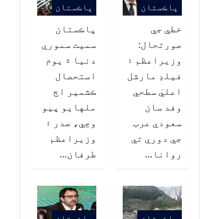
پاڪستان
پاڪستان
خطي جي
پاڪستان
صورتحال:
سميت سموري
وزيراعظم ۽
دنيا ۾ يوم
فيلڊ مارشل
استحصال
اعليٰ سطحي
ڪشمير اڄ
وفد سان
ملهايو پيو
سعودي عرب
وڃي، صدر ۽
جي دوري تي
وزيراعظم
روانا…
طرفان…
پاڪستان
پاڪستان