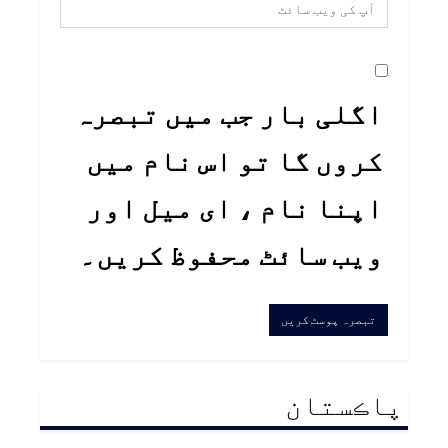
اگلی بار جب میں تبصرہ
کروں گا تو اس نام میں
اپنا نام ، ای میل اور
ویب سائٹ محفوظ کریں۔
پاڪستان