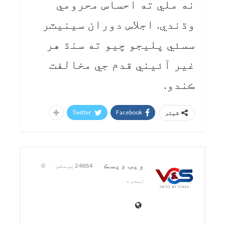
نه ملي ته احساس محرومي
وڌندي. اجلاس دوران سينيٽر
سسئي پليجو چيو ته سنڌ هر
غير آئيني قدم جي مخالفت
ڪندو.
Twitter
Facebook
شیئر
ويب ڊيسڪ
24884 پوسٹس
0
تبصرے