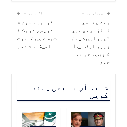
پچھلی پوسٹ
اگلی پوسٹ
جسٽس قاضي
کوليل شعبن ۾
فائزعيسيٰ جـِي
ٽريس، ٽريڪ ۽
گهرواري ٽيون
ٽيسٽ جي ضرورت
ڀيرو ايف بي آر
آهي: اسد عمر
۾ پيش، جواب
جمع
شاید آپ یہ بھی پسند
کریں