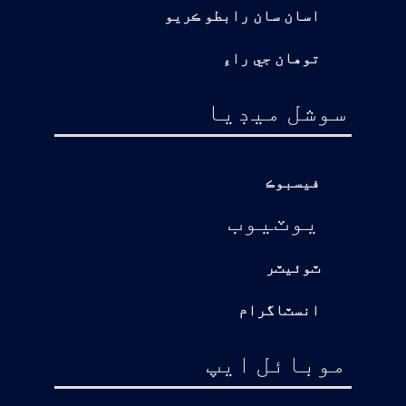
اسان سان رابطو ڪريو
توهان جي راءِ
سوشل ميڊيا
فيسبوڪ
يوٽيوب
ٽوئيٽر
انسٽاگرام
موبائل ايپ