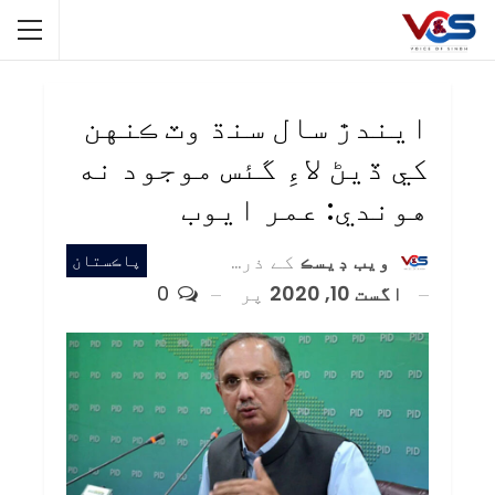
ايندڙ سال سنڌ وٽ ڪنهن
کي ڏيڻ لاءِ گئس موجود نه
هوندي: عمر ايوب
ويب ڊيسڪ
کے ذریعہ
پاڪستان
اگست 10, 2020
پر
0