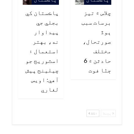
چلاس ۾ تيز
پاڪستان کي
برسات سبب
بجلي جي
ٻوڏ
پيداوار
صورتحال،
نه، بهتر
مختلف
استعمال ۽
حادثن ۾ 6
اسٽوريج جو
ڄڻا فوت
چيلينج پيش
آهي: اويس
لغاري
پچھلا
اگلا