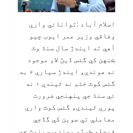
اسلام آباد :توانائي واري
وفاقي وزير عمر ايوب چيو
آهي ته ايندڙ سال سنڌ وٽ
ڪنهن کي گئس ڏيڻ لاءِ موجود
نه هوندي، ايندڙ سياري ۾ به
گئس کوٽ ختم نه ٿيندي ۽ نه
ئي سنڌ جي پنهنجي ضرورت
پوري ٿيندي، گئس کوٽ واري
معاملي تي صوبن کي گڏجي
فيصلو ڪرڻو پوندو. سينيٽ جي