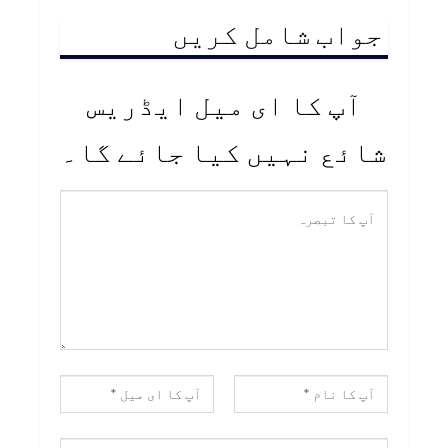
جواب شامل کریں
آپ کا ای میل ایڈریس
شائع نہیں کیا جائے گا۔