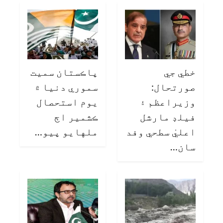
خطي جي
پاڪستان سميت
صورتحال:
سموري دنيا ۾
وزيراعظم ۽
يوم استحصال
فيلڊ مارشل
ڪشمير اڄ
اعليٰ سطحي وفد
ملهايو پيو…
سان…