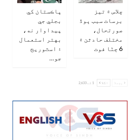
چلاس ۾ تيز
پاڪستان کي
برسات سبب ٻوڏ
بجلي جي
صورتحال،
پيداوار نه،
مختلف حادثن ۾
بهتر استعمال
6 ڄڻا فوت
۽ اسٽوريج
جو…
پچھلا
اگلا
1 کے 2,633