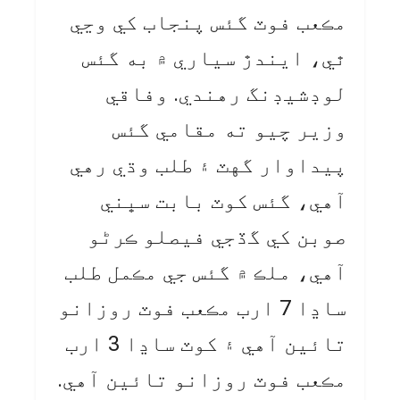
مڪعب فوٽ گئس پنجاب کي وڃي
ٿي، ايندڙ سياري ۾ به گئس
لوڊشيڊنگ رهندي. وفاقي
وزير چيو ته مقامي گئس
پيداوار گهٽ ۽ طلب وڌي رهي
آهي، گئس کوٽ بابت سڀني
صوبن کي گڏجي فيصلو ڪرڻو
آهي، ملڪ ۾ گئس جي مڪمل طلب
ساڍا 7 ارب مڪعب فوٽ روزانو
تائين آهي ۽ کوٽ ساڍا 3 ارب
مڪعب فوٽ روزانو تائين آهي.