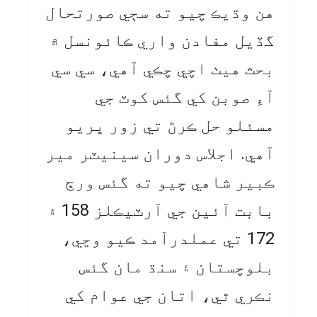
هن وڌيڪ چيو ته سڄي صورتحال
گڏيل مفادن واري ڪائونسل ۾
بحث هيٺ اچي چڪي آهي، سي سي
آءِ صوبن کي گئس کوٽ جي
مسئلو حل ڪرڻ تي زور ڀريو
آهي. اجلاس دوران سينيٽر مير
ڪبير شاهي چيو ته گئس ورڇ
بابت آئين جي آرٽيڪلز 158 ۽
172 تي عملدرآمد ڪيو وڃي،
بلوچستان ۽ سنڌ مان گئس
نڪري ٿي، اتان جي عوام کي