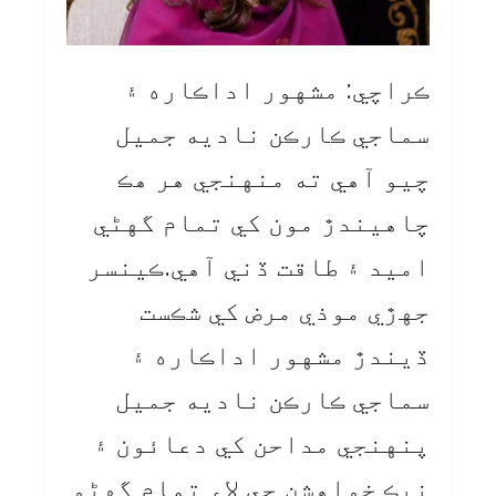
ڪراچي: مشهور اداڪاره ۽
سماجي ڪارڪن ناديه جميل
چيو آهي ته منهنجي هر هڪ
چاهيندڙ مون کي تمام گهڻي
اميد ۽ طاقت ڏني آهي.ڪينسر
جهڙي موذي مرض کي شڪست
ڏيندڙ مشهور اداڪاره ۽
سماجي ڪارڪن ناديه جميل
پنهنجي مداحن کي دعائون ۽
نيڪ خواهشن جي لاءِ تمام گهڻو