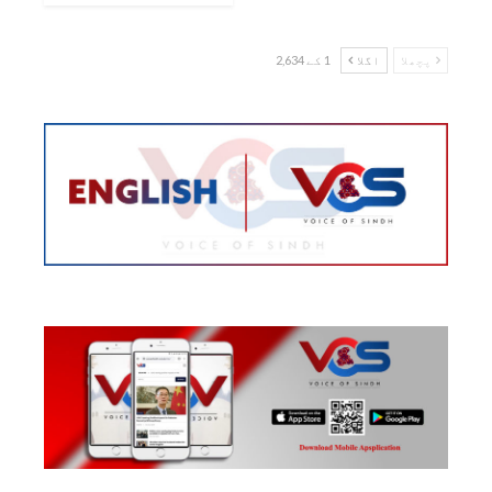
پچھلا
اگلا
1 کے 2,634