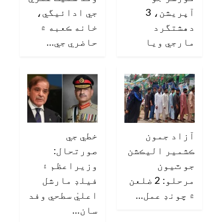
آپريشن، 3
جي ادائيگي،
دهشتگرد
خانه ڪعبه ۾
مارجي ويا
حاضري جي…
آزاد جمون
خطي جي
ڪشمير اليڪشن
صورتحال:
جو ٽيون
وزيراعظم ۽
مرحلو: 2 ضلعن
فيلڊ مارشل
۾ چونڊ عمل…
اعليٰ سطحي وفد
سان…