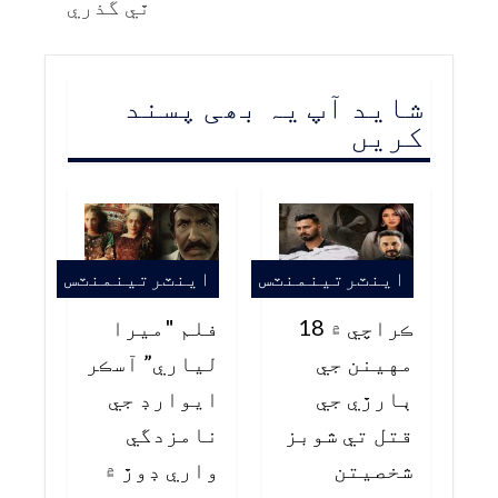
ٿي گذري
شاید آپ یہ بھی پسند
کریں
اينٽرتينمنٽس
اينٽرتينمنٽس
ڪراچي ۾ 18
فلم "ميرا
مهينن جي
لياري” آسڪر
ٻارڙي جي
ايوارڊ جي
قتل تي شوبز
نامزدگي
شخصيتن
واري ڊوڙ ۾