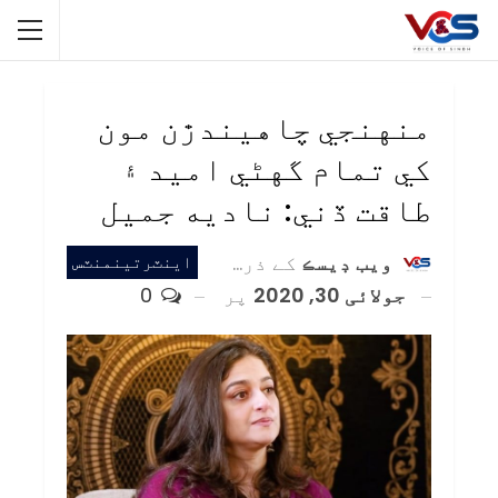
منهنجي چاهيندڙن مون
کي تمام گهڻي اميد ۽
طاقت ڏني: ناديه جميل
ويب ڊيسڪ
کے ذریعہ
اينٽرتينمنٽس
جولائی 30, 2020
پر
0