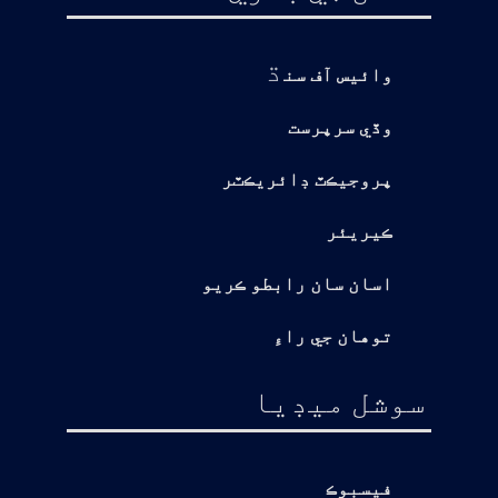
ڌ
وائيس آف سن
وڏي سرپرست
پروجيڪٽ ڊائريڪٽر
ڪيريئر
اسان سان رابطو ڪريو
توهان جي راءِ
سوشل ميڊيا
فيسبوڪ