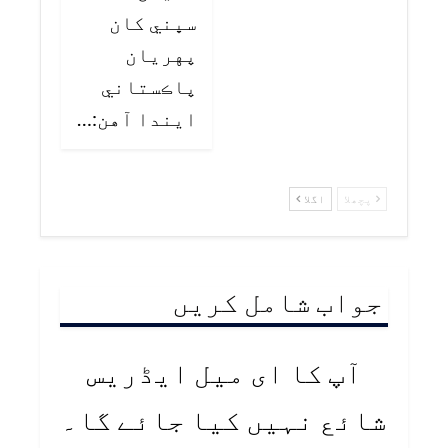
سڀني کان
پهريان
پاڪستاني
ايندا آهن:…
پچھلا
اگلا
جواب شامل کریں
آپ کا ای میل ایڈریس
شائع نہیں کیا جائے گا۔