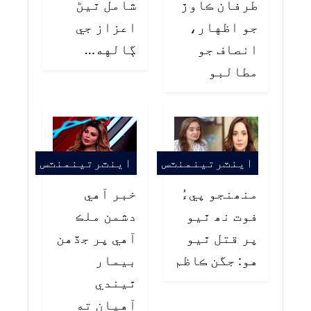
طرفان ڪاوڙ
شامل ٿيڻ
جو اظهار،
اعزاز جي
انصاف جو
ڳالهه…
مطالبو
اينٽرتينمنٽس
اينٽرتينمنٽس
منھنجو پيءُ
خبر آهي
فوت نھ ٿيو
دشمن ملڪ
پر قتل ٿيو
آهي پر جڏهن
هو: جگن ڪاظم
بيمار
ٿيندي
آهيان ته