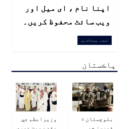
اپنا نام ، ای میل اور
ویب سائٹ محفوظ کریں۔
پاڪستان
بلوچستان ۾
وزيراعظم جي
فورسز جو
وفد سميت عمري