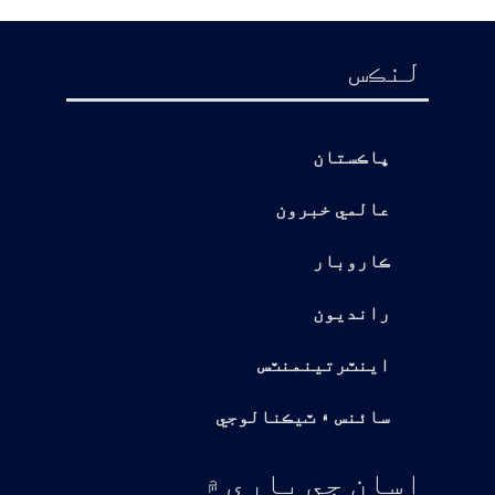
لنڪس
پاڪستان
عالمي خبرون
ڪاروبار
رانديون
اينٽرتينمنٽس
سائنس ۽ ٽيڪنالوجي
اسان جي باري ۾