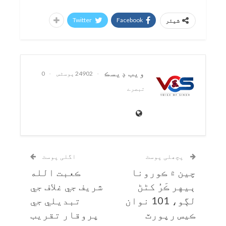
Twitter
Facebook
شیئر
ويب ڊيسڪ
24902 پوسٹس
0
تبصرے
پچھلی پوسٹ
اگلی پوسٹ
چين ۾ ڪورونا
ڪعبت الله
ٻيهر ڪَرُ کڻڻ
شريف جي غلاف جي
لڳو، 101 نوان
تبديلي جي
ڪيس رپورٽ
پروقار تقريب