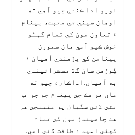
ٿورو ادا ڪندي چيو آهي ته
اوهان سڀني جي محبت، پيغام
۽ تعاون مون کي تمام گهڻو
خوش ڪيو آهي مان سمورن
پيغامن کي پڙهندي آهيان ۽
ڳوڙهن سان گڏ مسڪرائيندي
به آهيان.اداڪاره چيو ته
مان هر هڪ جي پيغام جو جواب
نٿي ڏئي سگهان پر منهنجي هر
هڪ چاهيندڙ مون کي تمام
گهڻي اميد ۽ طاقت ڏني آهي.