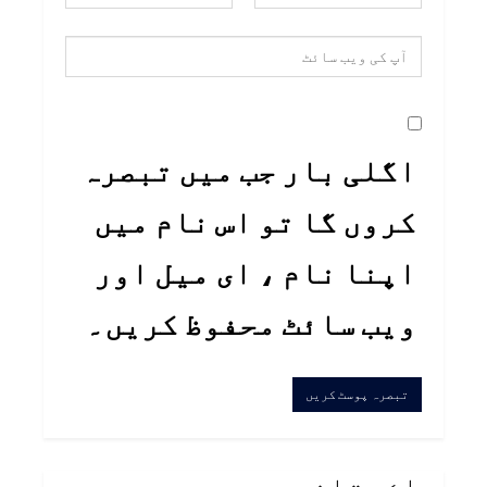
اگلی بار جب میں تبصرہ
کروں گا تو اس نام میں
اپنا نام ، ای میل اور
ویب سائٹ محفوظ کریں۔
پاڪستان