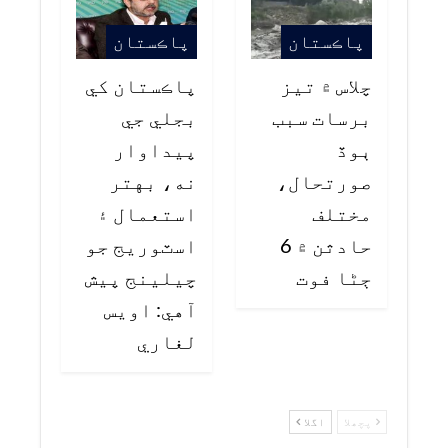
پاڪستان
پاڪستان
چلاس ۾ تيز
پاڪستان کي
برسات سبب
بجلي جي
ٻوڏ
پيداوار
صورتحال،
نه، بهتر
مختلف
استعمال ۽
حادثن ۾ 6
اسٽوريج جو
ڄڻا فوت
چيلينج پيش
آهي: اويس
لغاري
پچھلا
اگلا