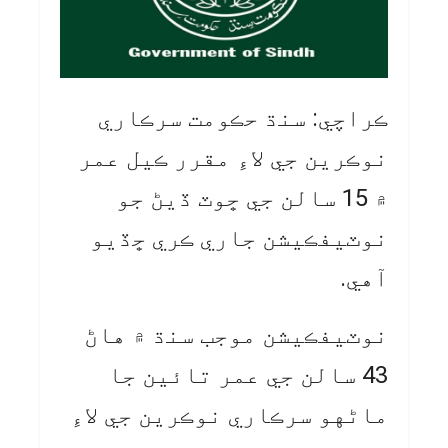
ڪراچي: سنڌ حڪومت سرڪاري
نوڪرين جي لاءِ مقرر ڪيل عمر
۾ 15 سالن جي ڇوٽ ڏيڻ جو
نوٽيفڪيشن جاري ڪري ڇڏيو
آهي.
نوٽيفڪيشن موجب سنڌ ۾ هاڻ
43 سالن جي عمر تائين جا
ماڻهو سرڪاري نوڪرين جي لاءِ