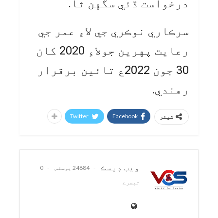
درخواست ڏئي سگهن ٿا.
سرڪاري نوڪري جي لاءِ عمر جي
رعايت پهرين جولاءِ 2020 کان
30 جون 2022ع تائين برقرار
رهندي.
Twitter
Facebook
شیئر
ويب ڊيسڪ
24884 پوسٹس
0
تبصرے