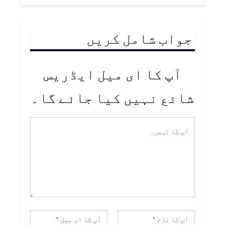
جواب شامل کریں
آپ کا ای میل ایڈریس
شائع نہیں کیا جائے گا۔