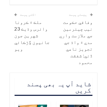
پچھلی پوسٹ
اگلی پوسٹ
وفاقي حڪومت
ملڪ ۾ ڪرونا
نيب چيئرمين
وائرس وڌيڪ 23
جي ملازمت واري
شهرين جون
مدي ۾ واڌ جي
جانيون ڳڙڪائي
تجويز ناهي
ويو
ڏني: شفقت
محمود
شاید آپ یہ بھی پسند
کریں