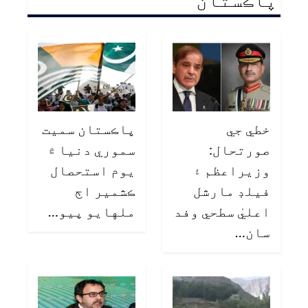
خطي جي
پاڪستان سميت
صورتحال:
سموري دنيا ۾
وزيراعظم ۽
يوم استحصال
فيلڊ مارشل
ڪشمير اڄ
اعليٰ سطحي وفد
ملهايو پيو…
سان…