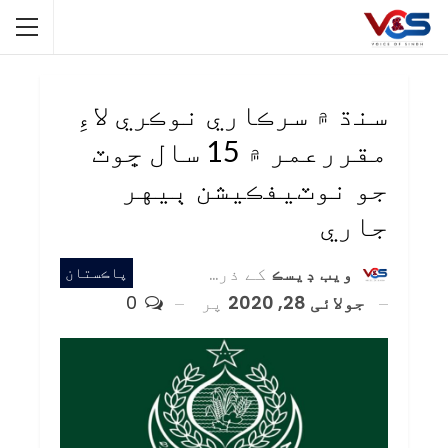
سنڌ ۾ سرڪاري نوڪري لاءِ
مقررعمر ۾ 15 سال ڇوٽ
جو نوٽيفڪيشن ٻيهر
جاري
ويب ڊيسڪ
کے ذریعہ
پاڪستان
جولائی 28, 2020
پر
0