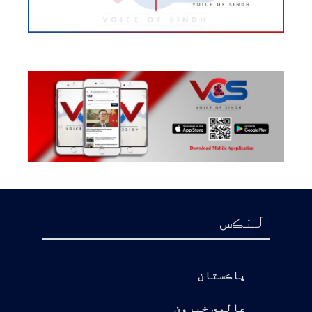
لنڪس
پاڪستان
عالمي خبرون