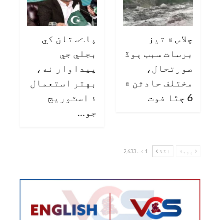
چلاس ۾ تيز
پاڪستان کي
برسات سبب ٻوڏ
بجلي جي
صورتحال،
پيداوار نه،
مختلف حادثن ۾
بهتر استعمال
6 ڄڻا فوت
۽ اسٽوريج
جو…
پچھلا
اگلا
1 کے 2,633