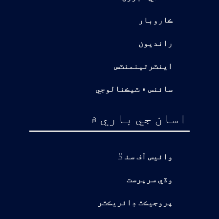
ڪاروبار
رانديون
اينٽرتينمنٽس
سائنس ۽ ٽيڪنالوجي
اسان جي باري ۾
ڌ
وائيس آف سن
وڏي سرپرست
پروجيڪٽ ڊائريڪٽر