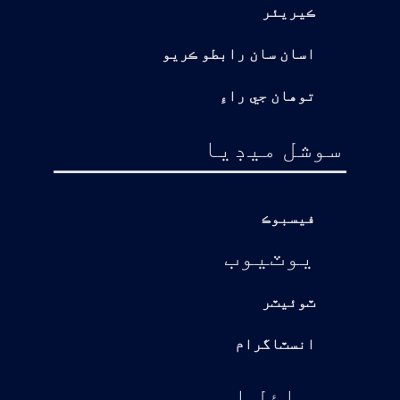
ڪيريئر
اسان سان رابطو ڪريو
توهان جي راءِ
سوشل ميڊيا
فيسبوڪ
يوٽيوب
ٽوئيٽر
انسٽاگرام
موبائل ايپ