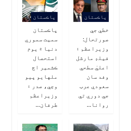
پاڪستان
پاڪستان
خطي جي
پاڪستان
صورتحال:
سميت سموري
وزيراعظم ۽
دنيا ۾ يوم
فيلڊ مارشل
استحصال
اعليٰ سطحي
ڪشمير اڄ
وفد سان
ملهايو پيو
سعودي عرب
وڃي، صدر ۽
جي دوري تي
وزيراعظم
روانا…
طرفان…