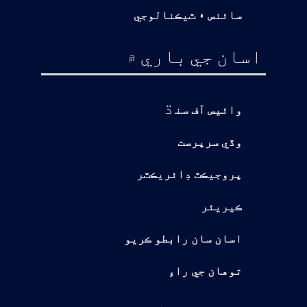
سائنس ۽ ٽيڪنالوجي
اسان جي باري ۾
ڌ
وائيس آف سن
وڏي سرپرست
پروجيڪٽ ڊائريڪٽر
ڪيريئر
اسان سان رابطو ڪريو
توهان جي راءِ