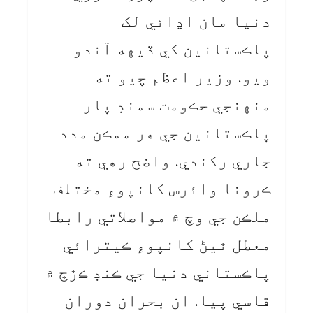
دنيا مان اڍائي لک
پاڪستانين کي ڏيهه آندو
ويو. وزير اعظم چيو ته
منهنجي حڪومت سمنڊ پار
پاڪستانين جي هر ممڪن مدد
جاري رکندي. واضح رهي ته
ڪرونا وائرس کانپوءِ مختلف
ملڪن جي وچ ۾ مواصلاتي رابطا
معطل ٿيڻ کانپوءِ ڪيترائي
پاڪستاني دنيا جي ڪنڊ ڪڙڇ ۾
ڦاسي پيا. ان بحران دوران