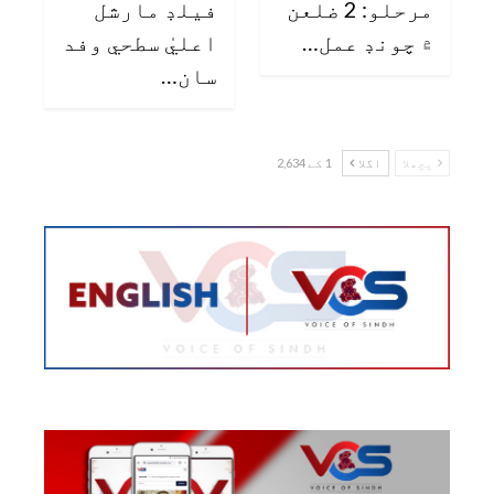
مرحلو: 2 ضلعن
فيلڊ مارشل
۾ چونڊ عمل…
اعليٰ سطحي وفد
سان…
پچھلا
اگلا
1 کے 2,634