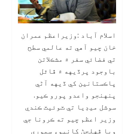
اسلام آباد :وزيراعظم عمران
خان چيو آهي ته عالمي سطح
تي فضائي سفر ۾ مشڪلاتن
باوجود پرڏيهه ۾ ڦاٿل
پاڪستانين کي ڏيهه آڻي
پنهنجو واعدو پورو ڪيو.
سوشل ميڊيا تي ٽوئيٽ ڪندي
وزير اعظم چيو ته ڪرونا جي
وبا ڦهلجڻ کانپوءِ سموري