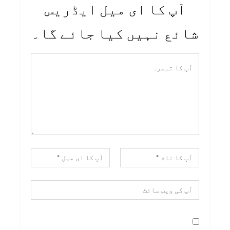
آپ کا ای میل ایڈریس
شائع نہیں کیا جائے گا۔