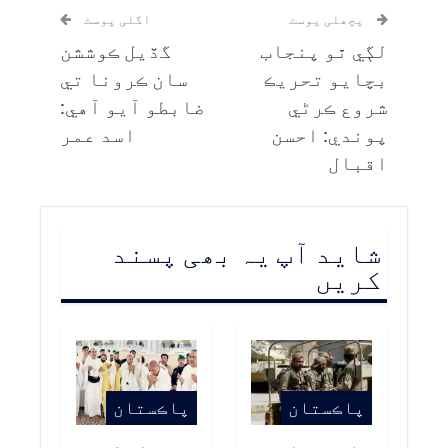
پچھلی پوسٹ
اگلی پوسٹ
لڳي ٿو پنجاب
گڏيل ڪوششن
بچايو تحريڪ
سان ڪرونا تي
شروع ڪرڻي
ضابطو آيو آهي:
پوندي: احسن
اسد عمر
اقبال
شاید آپ یہ بھی پسند
کریں
پاڪستان
پاڪستان