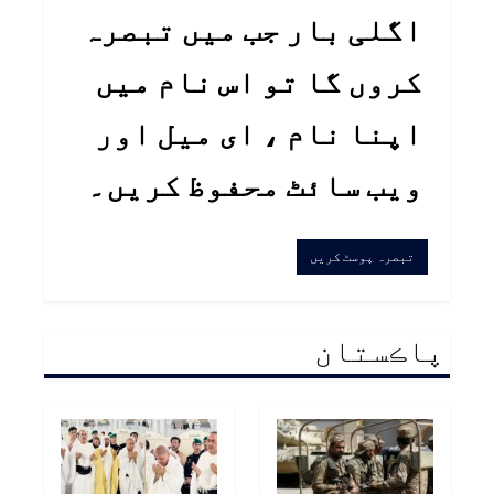
اگلی بار جب میں تبصرہ
کروں گا تو اس نام میں
اپنا نام ، ای میل اور
ویب سائٹ محفوظ کریں۔
پاڪستان