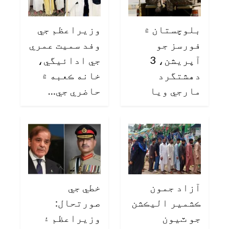
بلوچستان ۾
وزيراعظم جي
فورسز جو
وفد سميت عمري
آپريشن، 3
جي ادائيگي،
دهشتگرد
خانه ڪعبه ۾
مارجي ويا
حاضري جي…
آزاد جمون
خطي جي
ڪشمير اليڪشن
صورتحال:
جو ٽيون
وزيراعظم ۽