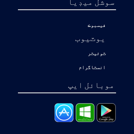
سوشل ميڊيا
فيسبوڪ
يوٽيوب
ٽوئيٽر
انسٽاگرام
موبائل ايپ