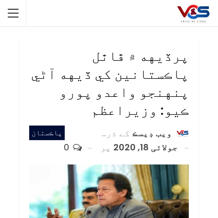
پرڏيهه ۾ ڦاٿل
پاڪستانين کي ڏيهه آڻي
پنهنجو واعدو پورو
ڪيو: وزيراعظم
ويب ڊيسڪ
کے ذریعہ
پاڪستان
جولائی 18, 2020
پر
0