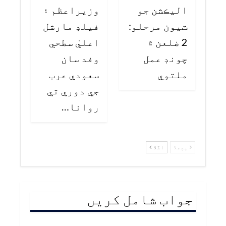
اليڪشن جو
وزيراعظم ۽
ٽيون مرحلو:
فيلڊ مارشل
2 ضلعن ۾
اعليٰ سطحي
چونڊ عمل
وفد سان
ملتوي
سعودي عرب
جي دوري تي
روانا…
پچھلا
اگلا
جواب شامل کریں