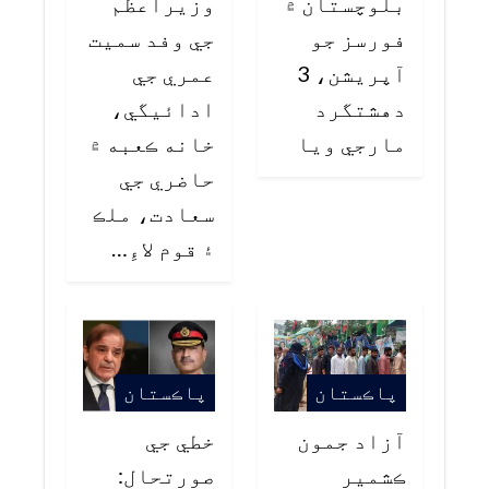
بلوچستان ۾
وزيراعظم
فورسز جو
جي وفد سميت
آپريشن، 3
عمري جي
دهشتگرد
ادائيگي،
مارجي ويا
خانه ڪعبه ۾
حاضري جي
سعادت، ملڪ
۽ قوم لاءِ…
پاڪستان
پاڪستان
آزاد جمون
خطي جي
ڪشمير
صورتحال: