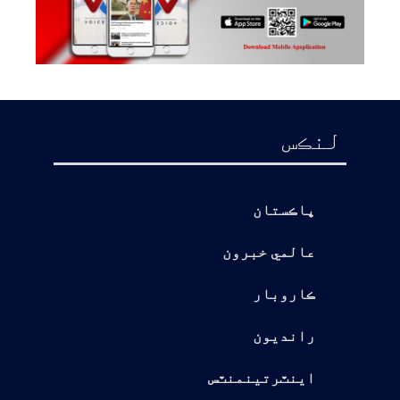
لنڪس
پاڪستان
عالمي خبرون
ڪاروبار
رانديون
اينٽرتينمنٽس