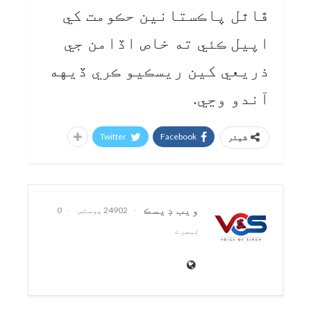
ڦاٿل پاڪستانين حڪومت کي
اپيل ڪئي ته خاص اڏامن جي
ذريعي کين ريسڪيو ڪري ڏيهه
آندو وڃي.
Twitter
Facebook
شیئر
ويب ڊيسڪ
24902 پوسٹس
0
تبصرے