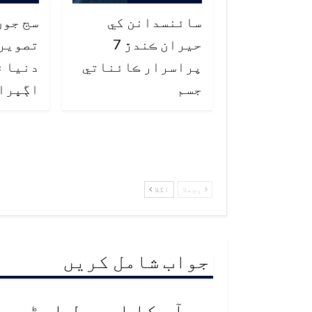
سائنسدانن کي
سج جون
حيران ڪندڙ 7
تصوير
پراسرار ڪائناتي
دنيا ۾
جسم
اڳڀرا
پچھلا
اگلا
جواب شامل کریں
آپ کا ای میل ایڈریس