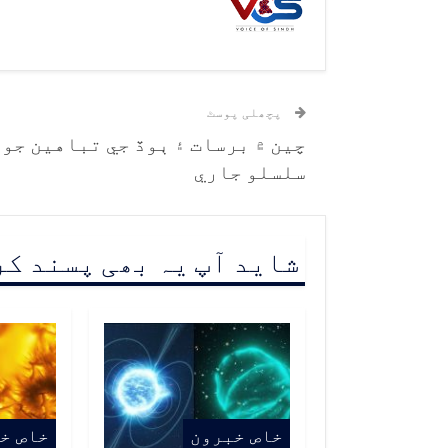
پچھلی پوسٹ
چين ۾ برسات ۽ ٻوڏ جي تباهين جو
سلسلو جاري
شاید آپ یہ بھی پسند ک
خاص خبرون
خاص خ