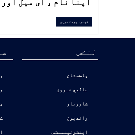
اپنا نام ، ای میل اور
لنڪس
اسا
پاڪستان
و
عالمي خبرون
و
ڪاروبار
پ
رانديون
ڪ
اينٽرتينمنٽس
ا