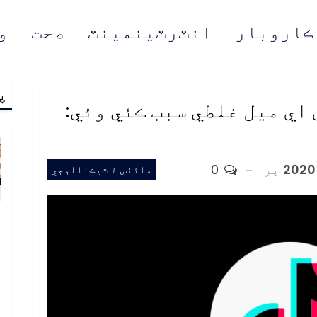
ڪاروبار
انٽرٽينمينٽ
صحت
و
پ
مُن
اي ميل غلطي سبب ڪئي وئي:
پر
0
سائنس ۽ ٽيڪنالوجي
و
و
ع
ا
خ