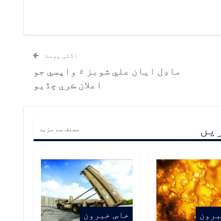
اگلی پوسٹ
ماڊل ايان علي شوبز ۾ واپسي جو
اعلان ڪري ڇڏيو
ریں
مصنف سے مزید
برون
خاص خبرون