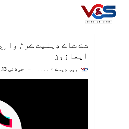
ٽڪ ٽاڪ ڊيليٽ ڪرڻ واري 
ايمازون
جولائی 13, 2020
ويب ڊيسڪ
کے ذریعہ