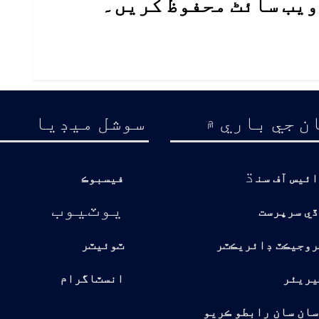
 ویب سائٹ محفوظ کریں۔
ن جي باري ۾
سوشل ميڊيا
ڌ
ائيس آف سن
فيسبوڪ
يوٽيوب
ڏي سرپرست
روجيڪٽ ڊائريڪٽر
ٽوئيٽر
يريئر
انسٽاگرام
سان سان رابطو ڪريو