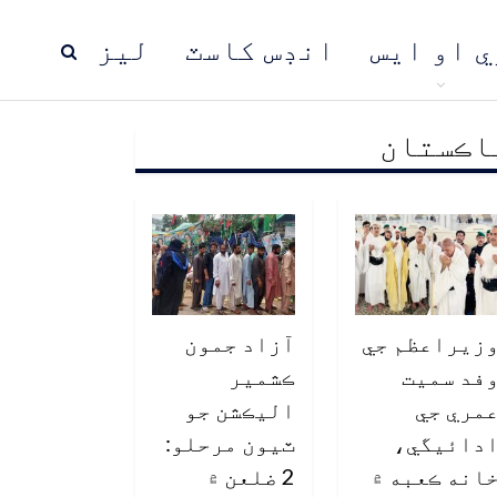
ي او ايس
انڊس کاسٽ
ليز
اڪستان
ڍ
پاڪستان
عالمي خبرون
زيراعظم جي
آزاد جمون
فد سميت
ڪشمير
مري جي
اليڪشن جو
دائيگي،
ٽيون مرحلو:
انه ڪعبه ۾
2 ضلعن ۾