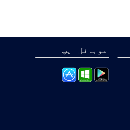
موبائل ايپ