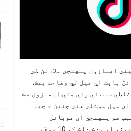
ح
خ
ص
پني ايمازون پنهنجي ملازمن کي
و
ئڻ بابت اي ميل تي وضاحت پيش
ف
ا
غلطي سبب ٿي وئي هئي.ايمازون هڪ
و
اي ميل موڪلي هئي جنهن ۾ چيو
بب هو پنهنجي ان موبائل
پ
ڊيواسئز تان وڊيو شيئرنگ چيني ايپ ٽڪ ٽاڪ کي 10 جولاءِ