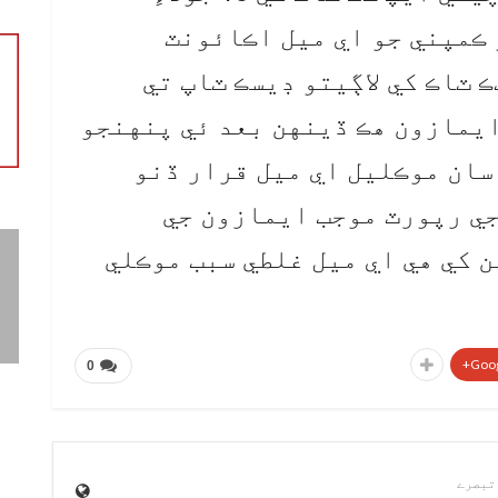
 ڪمپني جو اي ميل اڪائونٽ
 ٽاڪ کي لاڳيتو ڊيسڪ ٽاپ تي
ايمازون هڪ ڏينهن بعد ئي پنهنجو
سان موڪليل اي ميل قرار ڏنو
ي رپورٽ موجب ايمازون جي
ن کي هي اي ميل غلطي سبب موڪلي
Goog
0