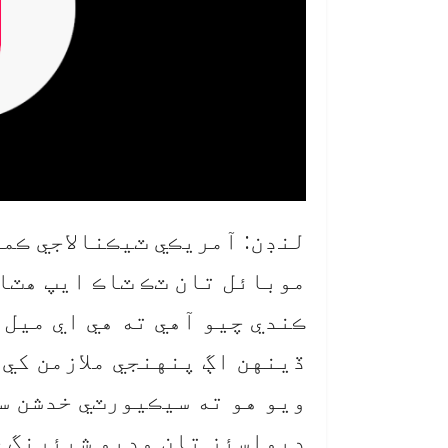
لنڊن: آمريڪي ٽيڪنالاجي ڪم
موبائل تان ٽڪ ٽاڪ ايپ هٽا
ڪندي چيو آهي ته هي اي ميل 
ڏينهن اڳ پنهنجي ملازمن کي 
ويو هو ته سيڪيورٽي خدشن س