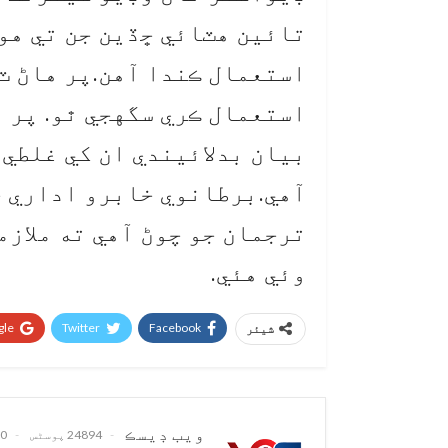
تائين هٽائي ڇڏين جن تي هو
استعمال ڪندا آهن.پر هاڻ ٽڪ
استعمال ڪري سگهجي ٿو. پر 
بيان بدلائيندي ان کي غلطي 
آهي.برطانوي خابرو اداري ج
ترجمان جو چوڻ آهي ته ملازم
وئي هئي.
le+
Twitter
Facebook
شیئر
ويب ڊيسڪ
24894 پوسٹس
0 تبصرے