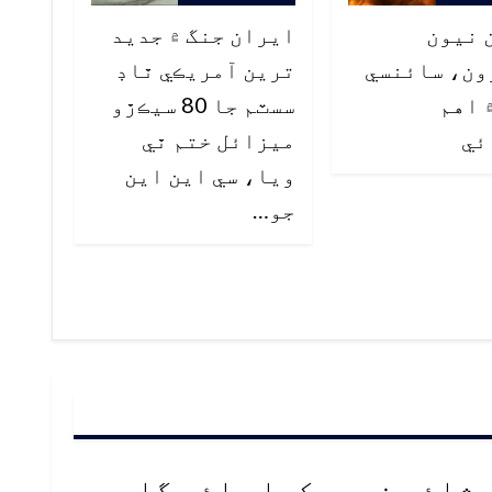
 نيون
ايران جنگ ۾ جديد
ون، سائنسي
ترين آمريڪي ٿاڊ
 اهم
سسٽم جا 80 سيڪڙو
ئي
ميزائل ختم ٿي
ويا، سي اين اين
جو…
 شائع نہیں کیا جائے گا۔