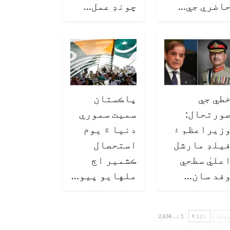
اضري جي…
چونڊ عمل…
طي جي
پاڪستان
ورتحال:
سميت سموري
زيراعظم ۽
دنيا ۾ يوم
يلڊ مارشل
استحصال
عليٰ سطحي
ڪشمير اڄ
فد سان…
ملهايو پيو…
چھلا
اگلا
1 کے 2,634