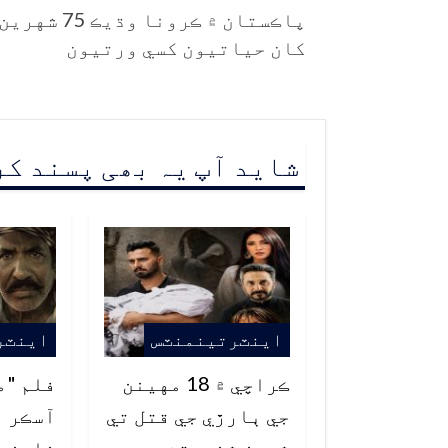
پاڪستان ۾ ڪرونا وڌيڪ 75 شهرين
کان حياتيون کسي ورتيون
شاید آپ یہ بھی پسند ک
اينٽرتينمنٽس
اينٽر
ڪراچي ۾ 18 مهينن
فلم "م
جي ٻارڙي جي قتل تي
آسڪر ا
شوبز شخصيتن
نامزدگ