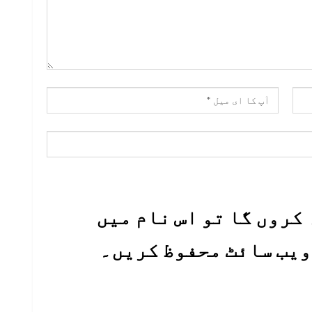
کروں گا تو اس نام میں
 ویب سائٹ محفوظ کریں۔