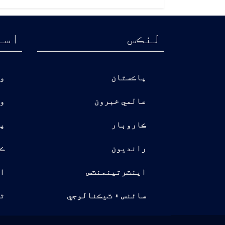
لنڪس
اسا
پاڪستان
و
عالمي خبرون
و
ڪاروبار
پ
رانديون
ڪ
اينٽرتينمنٽس
ا
سائنس ۽ ٽيڪنالوجي
تو