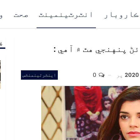
ڪاروبار
انٽرٽينمينٽ
صحت
و
پ
مُن
ڻ پنهنجي هٿ ۾ آهي :
پر
0
اينٽرتينمنٽس
ب
ف
د
م