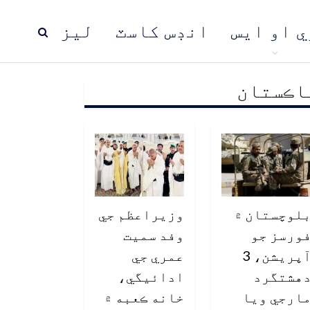
ي او ايس
انڊس کاسٽ
ليز
اڪستان
ڍ
پاڪستان
عالمي خبرون
لوچستان ۾
وزيراعظم جي
ورسز جو
وفد سميت
آپريشن، 3
عمري جي
هشتگرد
ادائيگي،
ارجي ويا
خانه ڪعبه ۾