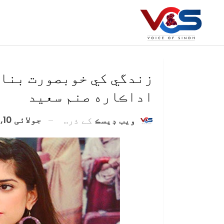
زندگي کي خوبصورت بنائ
اداڪاره صنم سعيد
جولائی 10, 2020
ويب ڊيسڪ
کے ذریعہ