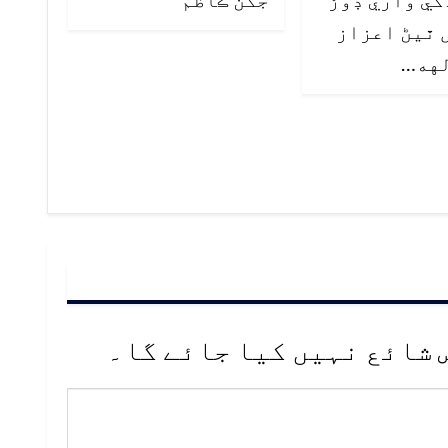
 ٿيڻ اعزاز
لهه…
 شائع نہیں کیا جائے گا۔