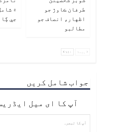
طرفان ڪاوڙ جو
۾ شامل
اظهار، انصاف جو
جي ڳا
مطالبو
پچھلا
اگلا
جواب شامل کریں
آپ کا ای میل ایڈریس