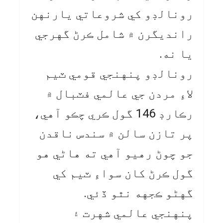
رونالڊو کي شروعاتي يارنهن
رانديگرن ۾ شامل ڪرڻ گهرجي
يا نه.
رونالڊو پنهنجي قومي ٽيم
لاءِ مردن جي عالمي فٽبال ۾
رڪارڊ 146 گول ڪري چڪو آهي،
پر تازن سالن ۾ سندس ناقدن
جو چوڻ رهيو آهي ته هاڻي هو
گول ڪرڻ کان سواءِ ٽيم کي
گهڻو ڪجهه نٿو ڏئي.
پنهنجي عالمي شهرت ۽