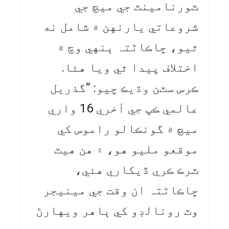
ٽورنامينٽ جي ميچ جي
شروعاتي يارنهن ۾ شامل نه
ٿيو، ڇاڪاڻ⁠تہ ٻنهي وچ ۾
اختلاف پيدا ٿي ويا هئا.
ڪرس سٽن وڌيڪ چيو: “گذريل
عالمي ڪپ جي آخري 16 واري
ميچ ۾ گونڪالو راموس کي
موقعو مليو هو، ۽ هن هيٽ
ٽرڪ ڪري ڏيکاري هئي،
ڇاڪاڻ⁠تہ ان وقت جي مينيجر
وٽ رونالڊو کي ٻاهر ويهارڻ