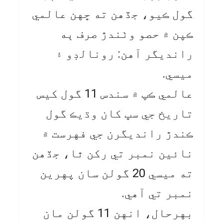
گول ڪيو، جڏهن ته ڇهن عالمي
ڪپن ۾ حصو وٺندڙ صرف ٻه
رانديگر آهن: رونالڊو ۽
ميسي.
عالمي ڪپ ۾ سندس 11 گول کيس
تاريخ جي سڀ کان وڌيڪ گول
ڪندڙ رانديگرن جي فهرست ۾
نائين نمبر تي رکن ٿا، جڏهن
ته ميسي 20 گولن سان پهرين
نمبر تي آهي.
بهرحال، انهن 11 گولن مان