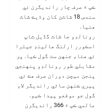
ڪپ ۾ صرف چار رانديگرن ئي
سندس 18 شاٽن کان وڌيڪ شاٽ
هنيا.
رونالڊو جا شاٽ گڏيل ٽاپ
اسڪورر ارلنگ هالينڊ جيترا
ئي هئا، جنهن ست گول ڪيا. پر
مقابلي طور رونالڊو پنهنجي
پنجن ميچن دوران صرف هڪ ئي
ڀيري ڪنهن ساٿي رانديگر لاءِ
گول جو موقعو پيدا ڪيو.
عالمي ڪپ ۾ 366 رانديگرن