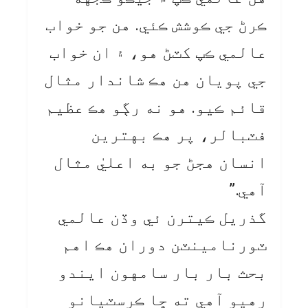
ڪرڻ جي ڪوشش ڪئي. هن جو خواب
عالمي ڪپ کٽڻ هو، ۽ ان خواب
جي پويان هن هڪ شاندار مثال
قائم ڪيو. هو نه رڳو هڪ عظيم
فٽبالر، پر هڪ بهترين
انسان هجڻ جو به اعليٰ مثال
آهي.”
گذريل ڪيترن ئي وڏن عالمي
ٽورنامينٽن دوران هڪ اهم
بحث بار بار سامهون ايندو
رهيو آهي ته ڇا ڪرسٽيانو