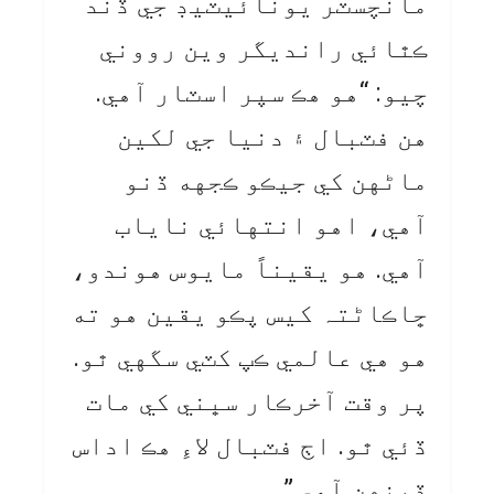
مانچسٽر يونائيٽيڊ جي ڏند
ڪٿائي رانديگر وين رووني
چيو: “هو هڪ سپر اسٽار آهي.
هن فٽبال ۽ دنيا جي لکين
ماڻهن کي جيڪو ڪجهه ڏنو
آهي، اهو انتهائي ناياب
آهي. هو يقيناً مايوس هوندو،
ڇاڪاڻ⁠تہ کيس پڪو يقين هو ته
هو هي عالمي ڪپ کٽي سگهي ٿو.
پر وقت آخرڪار سڀني کي مات
ڏئي ٿو. اڄ فٽبال لاءِ هڪ اداس
ڏينهن آهي.”