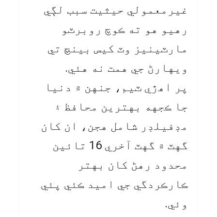
غيرمعمولي حيثيت سبب لڳي
رهيو هو ته ڪوچ روبرٽو
مارٽينيز وٽ کيس بينچ تي
ويهارڻ جي همت نه هئي.
پر اهڙي ٽيم، جنهن ۾ دنيا
جا ڪجهه بهترين محافظ ۽
مڊفيلڊر شامل هجن، ان کان
گهٽ ۾ گهٽ آخري 16 تائين
محدود رهڻ کان بهتر
ڪارڪردگي جي اميد ڪئي پئي
وئي.