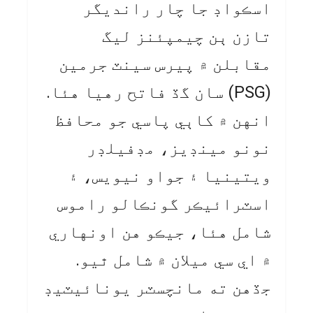
اسڪواڊ جا چار رانديگر
تازن ٻن چيمپئنز ليگ
مقابلن ۾ پيرس سينٽ جرمين
(PSG) سان گڏ فاتح رهيا هئا.
انهن ۾ کاٻي پاسي جو محافظ
نونو مينڊيز، مڊفيلڊر
ويتينيا ۽ جواو نيويس، ۽
اسٽرائيڪر گونڪالو راموس
شامل هئا، جيڪو هن اونهاري
۾ اي سي ميلان ۾ شامل ٿيو.
جڏهن ته مانچسٽر يونائيٽيڊ