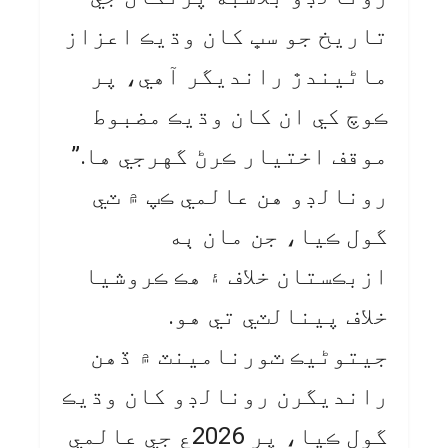
تاريخ جو سڀ کان وڌيڪ اعزاز
ماڻيندڙ رانديگر آهي، پر
ڪوچ کي ان کان وڌيڪ مضبوط
موقف اختيار ڪرڻ گهرجي ها.”
رونالڊو هن عالمي ڪپ ۾ ٽي
گول ڪيا، جن مان ٻه
ازبڪستان خلاف ۽ هڪ ڪروشيا
خلاف پينالٽي تي هو.
جيتوڻيڪ ٽورنامينٽ ۾ ڏهن
رانديگرن رونالڊو کان وڌيڪ
گول ڪيا، پر 2026ع جي عالمي