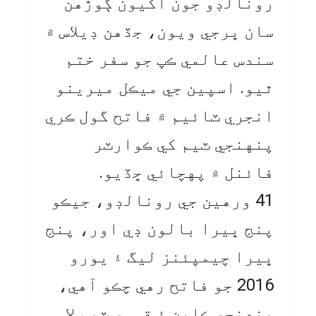
رونالڊو جون اکيون ڳوڙهن
سان ڀرجي ويون، جڏهن ڊيلاس ۾
سندس عالمي ڪپ جو سفر ختم
ٿيو. اسپين جي ميڪل ميرينو
انجري ٽائيم ۾ فاتح گول ڪري
پنهنجي ٽيم کي ڪوارٽر
فائنل ۾ پهچائي ڇڏيو.
41 ورهين جي رونالڊو، جيڪو
پنج ڀيرا بالون ڊي اور، پنج
ڀيرا چيمپئنز ليگ ۽ يورو
2016 جو فاتح رهي چڪو آهي،
پنهنجي ڪلبن ۽ قومي ٽيم لاءِ