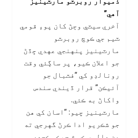
ذميوار روبرٽو مارٽينيز
آهي”
آخري سيٽي وڄڻ کان پوءِ قومي
ٽيم جي ڪوچ روبرٽو
مارٽينيز پنهنجي عهدي ڇڏڻ
جو اعلان ڪيو، پر ساڳئي وقت
رونالڊو کي “فٽبال جو
آئيڪن” قرار ڏيندي سندس
واکاڻ به ڪئي.
مارٽينيز چيو: “اسان کي هن
جو شڪريو ادا ڪرڻ گهرجي ته
هن عالمي ڪپ ۾ جيڪو ڪجهه