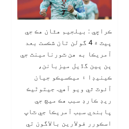
ڪراچي : بيلجيم هٿان هڪ جي
ڀيٽ ۾ 4 گولن تان شڪست بعد
آمريڪا به هن ٽورنامينٽ جي
ٻن ٻين گڏيل ميزبانن،
ڪينيڊا ۽ ميڪسيڪو جيان
آئوٽ ٿي ويو آهي. جيتوڻيڪ
ريڊ ڪارڊ سبب هڪ ميچ جي
پابندي سبب آمريڪا جي ٽاپ
اسڪورر فولارين بالاگون تي