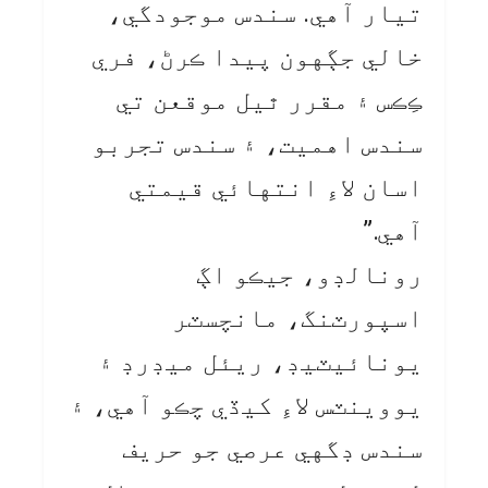
تيار آهي. سندس موجودگي،
خالي جڳهون پيدا ڪرڻ، فري
ڪِڪس ۽ مقرر ٿيل موقعن تي
سندس اهميت، ۽ سندس تجربو
اسان لاءِ انتهائي قيمتي
آهي.”
رونالڊو، جيڪو اڳ
اسپورٽنگ، مانچسٽر
يونائيٽيڊ، ريئل ميڊرڊ ۽
يووينٽس لاءِ کيڏي چڪو آهي، ۽
سندس ڊگهي عرصي جو حريف