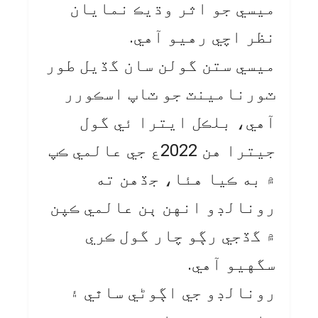
ميسي جو اثر وڌيڪ نمايان
نظر اچي رهيو آهي.
ميسي ستن گولن سان گڏيل طور
ٽورنامينٽ جو ٽاپ اسڪورر
آهي، بلڪل ايترا ئي گول
جيترا هن 2022ع جي عالمي ڪپ
۾ به ڪيا هئا، جڏهن ته
رونالڊو انهن ٻن عالمي ڪپن
۾ گڏجي رڳو چار گول ڪري
سگهيو آهي.
رونالڊو جي اڳوڻي ساٿي ۽