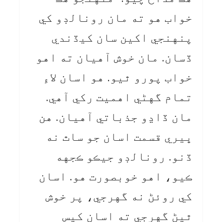
خواب هو ته مان رونالڊو کي
پنهنجي اکين سان کيڏندي
ڏسان. مان خوش آهيان ته اهو
خواب پورو ٿيو. هو اسان لاءِ
تمام گهڻي اهميت رکي آهي.
مان ڏاڍو جذباتي آهيان. هن
ڀيري قسمت اسان جو ساٿ نه
ڏنو. رونالڊو جيڪو ڪجهه
ڪيو، اهو خوبصورت هو. اسان
کي روئڻ نه گهرجي، پر خوش
ٿيڻ گهرجي ته اسان کيس