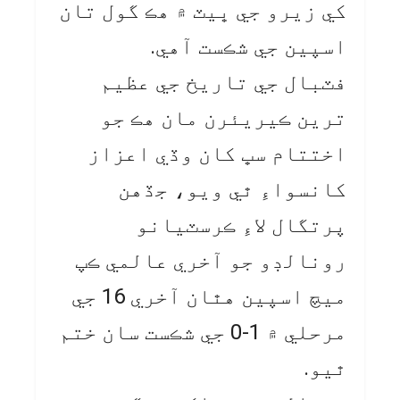
کي زيرو جي ڀيٽ ۾ هڪ گول تان
اسپين جي شڪست آهي.
فٽبال جي تاريخ جي عظيم
ترين ڪيريئرن مان هڪ جو
اختتام سڀ کان وڏي اعزاز
کانسواءِ ٿي ويو، جڏهن
پرتگال لاءِ ڪرسٽيانو
رونالڊو جو آخري عالمي ڪپ
ميچ اسپين هٿان آخري 16 جي
مرحلي ۾ 1-0 جي شڪست سان ختم
ٿيو.