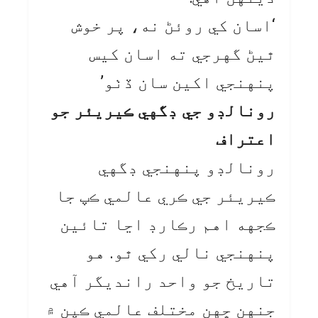
‘اسان کي روئڻ نه، پر خوش
ٿيڻ گهرجي ته اسان کيس
پنهنجي اکين سان ڏٺو’
رونالڊو جي ڊگهي ڪيريئر جو
اعتراف
رونالڊو پنهنجي ڊگهي
ڪيريئر جي ڪري عالمي ڪپ جا
ڪجهه اهم رڪارڊ اڃا تائين
پنهنجي نالي رکي ٿو. هو
تاريخ جو واحد رانديگر آهي
جنهن ڇهن مختلف عالمي ڪپن ۾