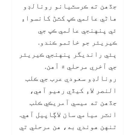
جڏهن ته ڪرسٽيانو رونالڊو
هاڻي عالمي ڪپ کٽڻ کانسواءِ
ئي پنهنجي عالمي ڪپ جي
ڪيريئر جو خاتمو ڪندو.
ٻئي رانديگر پنهنجي ڪيريئر
جي آخري مرحلي ۾ آهن.
رونالڊو سعودي عرب جي ڪلب
النصر لاءِ کيڏي رهيو آهي،
جڏهن ته ميسي آمريڪي ڪلب
انٽر ميامي سان لاڳاپيل آهي.
تنهن هوندي به، هن مرحلي تي