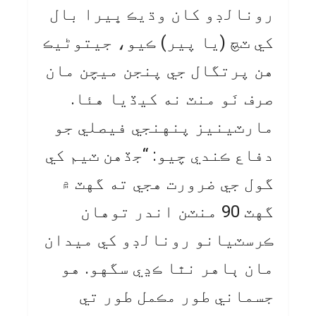
رونالڊو کان وڌيڪ ڀيرا بال
کي ٽچ (يا پير) ڪيو، جيتوڻيڪ
هن پرتگال جي پنجن ميچن مان
صرف نَو منٽ نه کيڏيا هئا.
مارٽينيز پنهنجي فيصلي جو
دفاع ڪندي چيو: “جڏهن ٽيم کي
گول جي ضرورت هجي ته گهٽ ۾
گهٽ 90 منٽن اندر توهان
ڪرسٽيانو رونالڊو کي ميدان
مان ٻاهر نٿا ڪڍي سگهو. هو
جسماني طور مڪمل طور تي