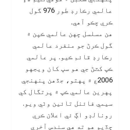
عالمي رڪارڊ طور 976 گول
ڪري چڪو آهي.
هن مسلسل ڇهن عالمي ڪپن ۾
گول ڪرڻ جو منفرد عالمي
رڪارڊ قائم ڪيو. پر عالمي
ڪپ کٽڻ جي هو سڀ کان ويجهو
2006ع ۾ پهتو، جڏهن پنهنجي
پهرين عالمي ڪپ ۾ پرتگال کي
سيمي فائنل تائين وٺي ويو.
رونالڊو اڳ ئي اعلان ڪري
ڇڏيو هو ته هي سندس آخري