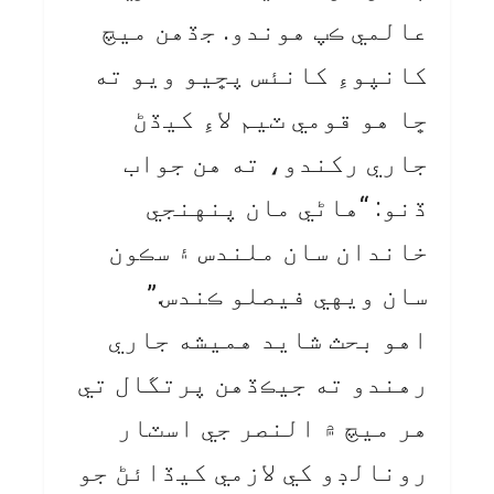
عالمي ڪپ هوندو. جڏهن ميچ
کانپوءِ کانئس پڇيو ويو ته
ڇا هو قومي ٽيم لاءِ کيڏڻ
جاري رکندو، ته هن جواب
ڏنو: “هاڻي مان پنهنجي
خاندان سان ملندس ۽ سڪون
سان ويهي فيصلو ڪندس.”
اهو بحث شايد هميشه جاري
رهندو ته جيڪڏهن پرتگال تي
هر ميچ ۾ النصر جي اسٽار
رونالڊو کي لازمي کيڏائڻ جو