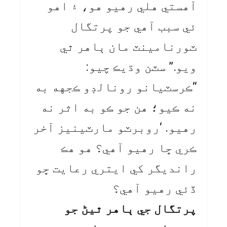
آهستي هلي رهيو هو، ۽ اهو
ئي سبب آهي جو پرتگال
ٽورنامينٽ مان ٻاهر ٿي
ويو.” سٽن وڌيڪ چيو:
“ڪرسٽيانو رونالڊو ڪجهه به
نه ڪيو؛ هن جو ڪو به اثر نه
رهيو. ‘روبرٽو مارٽينيز آخر
ڪري ڇا رهيو آهي؟ هو هڪ
رانديگر کي ايتري رعايت ڇو
ڏئي رهيو آهي؟
پرتگال جي ٻاهر ٿيڻ جو