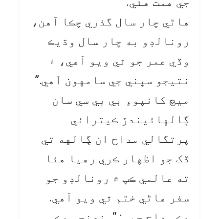
جي همت هئي.
هاڻي چار سال گذري چڪا آهن،
رونالڊو به چار سال وڌيڪ
وڏي عمر جو ٿي ويو آهي، ۽
نتيجو سڀني جي سامهون آهي.”
ميچ کانپوءِ بي بي سي سان
ڳالهائيندڙ ڪيترائي
پرتگالي مداح ان ڳالهه تي
ڏک جو اظهار ڪري رهيا هئا
ته عالمي ڪپ ۾ رونالڊو جو
سفر هاڻي ختم ٿي ويو آهي.
هڪ مداح چيو: “منهنجو هڪ