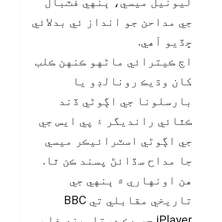
ليونيل ميسي، ٻنهي فٽبال
جي مداحن جو انداز ئي بدلائي
ڇڏيو آهي.
اڄ ڪيترائي ماڻهو ڪنهن ڪلب
کان وڌيڪ رونالڊو يا
بارسلونا جي اڳوڻي ڏند
ڪٿائي رانديگر ۽ پي ايس جي
جي اڳوڻي اسٽرائيڪر ميسي
جا مداح سڏائڻ پسند ڪن ٿا.
هن اونهاري ۾ ٻنهي جي
تاريخي مقابلي تي BBC
iPlayer جي هڪ دستاويزي فلم