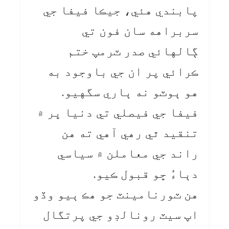
پابندي هئي، جيڪا فيفا جي
سربراهه سان فون تي
ڳالهائي صدر ٽرمپ ختم
ڪرائي پر ان جي باوجود به
هو ٻوٽو نه ٻاري سگهيو.
فيفا جي فيصلي تي دنيا ڀر ۾
تنقيد ٿي رهي آهي ته هن
راند جي معاملن ۾ سياسي
دٻاءُ ڇو قبول ڪيو.
هن ٽورنامينٽ جو هڪ ٻيو وڏو
اپ سيٽ رونالڊو جي پرتگال