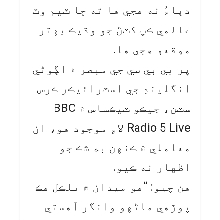
دٻاءُ نه هجي ها ته ڇا ٽيم وٽ
عالمي ڪپ کٽڻ جو وڌيڪ بهتر
موقعو هجي ها.
پر بي بي سي جي مبصر ۽ اڳوڻي
انگلينڊ جي اسٽرائيڪر ڪرس
سٽن، جيڪو ٽيڪساس ۾ BBC
Radio 5 Live لاءِ موجود هو، ان
معاملي ۾ ڪنهن به شڪ جو
اظهار نه ڪيو.
هن چيو: “هو ميدان ۾ بلڪل هڪ
پوڙهي ماڻهو وانگر آهستي