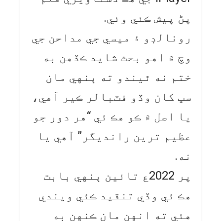
پڻ پيش ڪئي وئي.
رونالڊو ۽ ميسي جي مداحن جي
وچ ۾ اهو بحث شايد ڪڏهن به
ختم نه ٿيندو ته ٻنهي مان
سڀ کان وڏو فٽبالر ڪير آهي،
يا اصل ۾ ڪو هڪ ئي “هر دور جو
عظيم ترين رانديگر” آهي يا
نه.
پر 2022ع تائين ٻنهي بابت
هڪ ئي وڏي تنقيد ڪئي ويندي
هئي ته انهن مان ڪنهن به