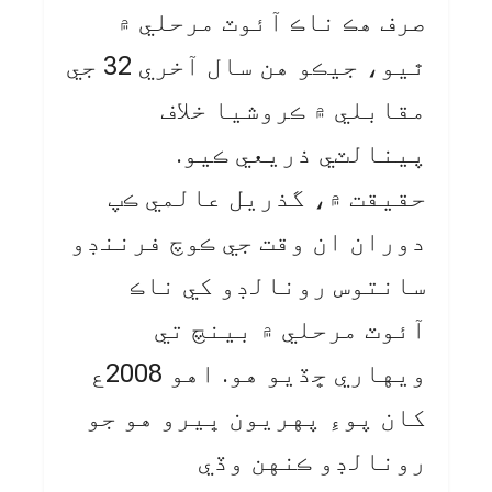
صرف هڪ ناڪ آئوٽ مرحلي ۾
ٿيو، جيڪو هن سال آخري 32 جي
مقابلي ۾ ڪروشيا خلاف
پينالٽي ذريعي ڪيو.
حقيقت ۾، گذريل عالمي ڪپ
دوران ان وقت جي ڪوچ فرننڊو
سانتوس رونالڊو کي ناڪ
آئوٽ مرحلي ۾ بينچ تي
ويهاري ڇڏيو هو. اهو 2008ع
کان پوءِ پهريون ڀيرو هو جو
رونالڊو ڪنهن وڏي