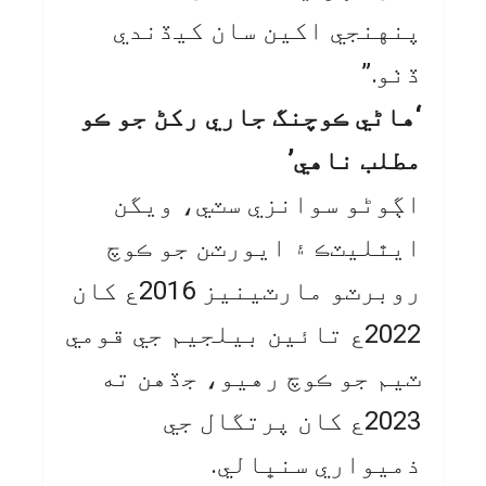
پنهنجي اکين سان کيڏندي
ڏٺو.”
‘هاڻي ڪوچنگ جاري رکڻ جو ڪو
مطلب ناهي’
اڳوڻو سوانزي سٽي، ويگن
ايٿليٽڪ ۽ ايورٽن جو ڪوچ
روبرٽو مارٽينيز 2016ع کان
2022ع تائين بيلجيم جي قومي
ٽيم جو ڪوچ رهيو، جڏهن ته
2023ع کان پرتگال جي
ذميواري سنڀالي.