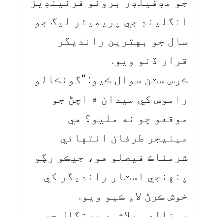
جو مڊفيلڊر برونو فرنينڊيز
انگلينڊ جي پريميئر ليگ جو
سال جو بهترين رانديگر
قرار ڏنو ويو.
ڪرس سٽن سوال ڪيو: “گونڪالو
راموس کي ميدان ۾ اچڻ جو
موقعو ڇو نه مليو؟ هي
مينيجر طرفان انتهائي
شرمناڪ فيصلو هو، جيڪو رڳو
پنهنجي اسٽار رانديگر کي
خوش ڪرڻ لاءِ ڪيو ويو.
رونالڊو بلاشبه پرتگال جي