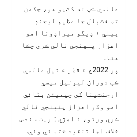
عالمي ڪپ نه کٽيو هو، جڏهن
ته فٽبال جا عظيم ليجنڊ
پيلي ۽ ڊيگو ميراڊونا اهو
اعزاز پنهنجي نالي ڪري چڪا
هئا.
پر 2022ع ۾ قطر ۾ ٿيل عالمي
ڪپ دوران ليونيل ميسي
ارجنٽينا کي چيمپئن بڻائي
اهو وڏو اعزاز پنهنجي نالي
ڪري ورتو، ۽ اهڙيءَ ريت سندس
خلاف اها تنقيد ختم ٿي وئي.