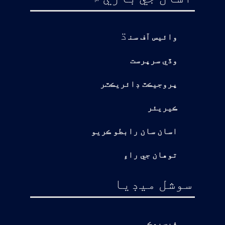
ڌ
وائيس آف سن
وڏي سرپرست
پروجيڪٽ ڊائريڪٽر
ڪيريئر
اسان سان رابطو ڪريو
توهان جي راءِ
سوشل ميڊيا
فيسبوڪ