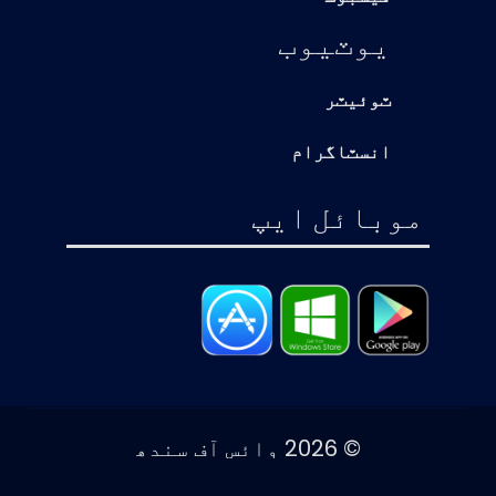
يوٽيوب
ٽوئيٽر
انسٽاگرام
موبائل ايپ
© 2026 وائس آف سندھ