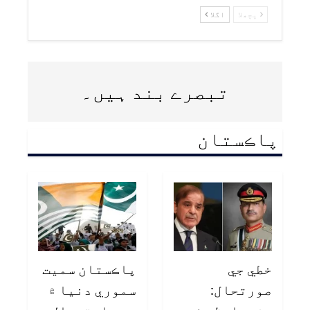
پچھلا
اگلا
تبصرے بند ہیں۔
پاڪستان
خطي جي
پاڪستان سميت
صورتحال:
سموري دنيا ۾
وزيراعظم ۽
يوم استحصال