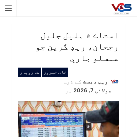
اسٽاڪ ۾ مليل جليل
رجحان، ريڊ گرين جو
سلسلو جاري
خاص خبرون
ڪاروبار
ويب ڊيسڪ
کے ذریعہ
جولائی 7, 2026
پر