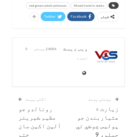
red-green which continues
Mixed trend in stocks
Twitter
Facebook
شیئر
ويب ڊيسڪ
24884 پوسٹس
0
تبصرے
پچھلی پوسٹ
اگلی پوسٹ
زيارت ۾
رونالڊو جو
هٿياربندن جو
عظيم ڪيريئر
پوليس چوڪي تي
آلين اکين سان
حملو، 9
ختم