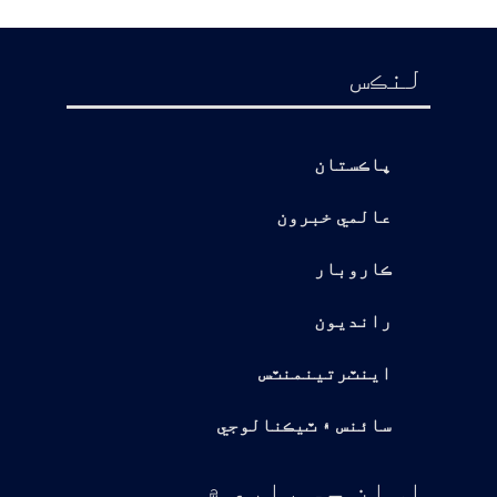
لنڪس
پاڪستان
عالمي خبرون
ڪاروبار
رانديون
اينٽرتينمنٽس
سائنس ۽ ٽيڪنالوجي
اسان جي باري ۾