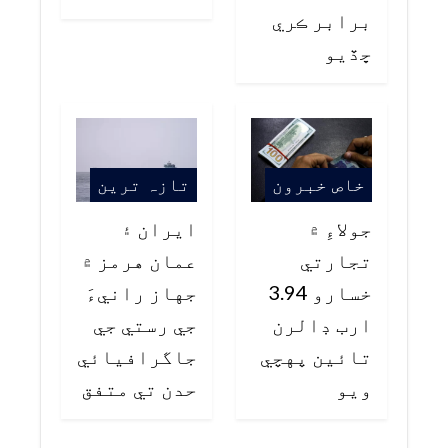
برابر ڪري
ڇڏيو
خاص خبرون
تازہ ترین
جولاءِ ۾
ايران ۽
تجارتي
عمان هرمز ۾
خسارو 3.94
جهاز رانيءَ
ارب ڊالرن
جي رستي جي
تائين پهچي
جاگرافيائي
ويو
حدن تي متفق