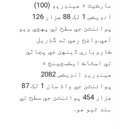
مارڪيٽ ۾ هينڊريڊ (100)
انڊيڪس 1 لک 88 هزار 126
پوائنٽن جي سطح تي پهچي ويو
آهي.واضح رهي ته گذريل
ڪاروباري ڏينهن جي پڄاڻي
تي اسٽاڪ ايڪسچينج ۾
هينڊريڊ انڊيڪس 2082
پوائنٽن جي واڌ سان 1 لک 87
هزار 454 پوائنٽن جي سطح تي
بند ٿيو هو.