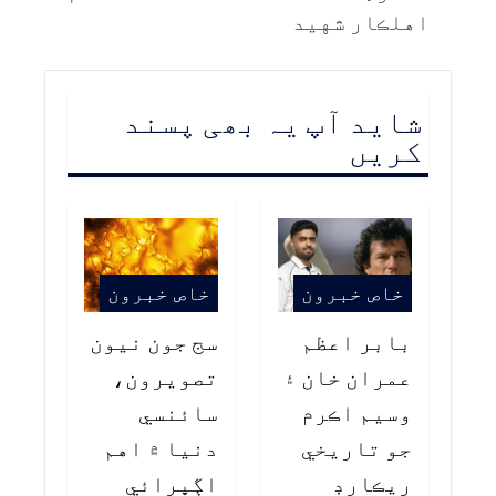
اهلڪار شهيد
شاید آپ یہ بھی پسند
کریں
خاص خبرون
خاص خبرون
بابر اعظم
سج جون نيون
عمران خان ۽
تصويرون،
وسيم اڪرم
سائنسي
جو تاريخي
دنيا ۾ اهم
ريڪارڊ
اڳڀرائي