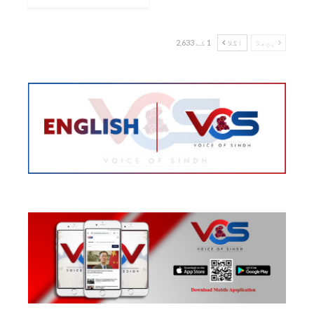
پچھلا
اگلا
1 کے 2,633