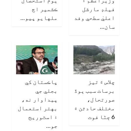
فيلڊ مارشل
ڪشمير اڄ
اعليٰ سطحي وفد
ملهايو پيو…
سان…
چلاس ۾ تيز
پاڪستان کي
برسات سبب ٻوڏ
بجلي جي
صورتحال،
پيداوار نه،
مختلف حادثن ۾
بهتر استعمال
6 ڄڻا فوت
۽ اسٽوريج
جو…