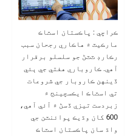
ڪراچي : پاڪستان اسٽاڪ
مارڪيٽ ۾ هاڪاري رجحان سبب
رڪارڊ ٽٽڻ جو سلسلو برقرار
آهي. ڪاروباري هفتي جي ٻئي
ڏينهن ڪاروبار جي شروعات
تي اسٽاڪ ايڪسچينج ۾
زبردست تيزي ڏسڻ ۾ آئي آهي،
600 کان وڌيڪ پوائنٽن جي
واڌ سان پاڪستان اسٽاڪ