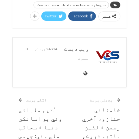
Rescue mission to land space observatory begins
Twitter
Facebook
شیئر
ويب ڊيسڪ
24894 پوسٹس
0
تبصرے
پچھلی پوسٹ
اگلی پوسٹ
خامنائي
’ٽيم هارائي
جنازو، آخري
وئي پر اسانکي
رسمن ۾ لکين
دنيا ۾ سڃاڻپ
ماڻهو شريڪ،
ملي وئي: جيمس