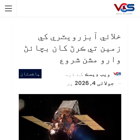
خلائي آبزرويٽري کي
زمين تي ڪرڻ کان بچائڻ
وارو مشن شروع
ويب ڊيسڪ
کے ذریعہ
پاڪستان
جولائی 4, 2026
پر