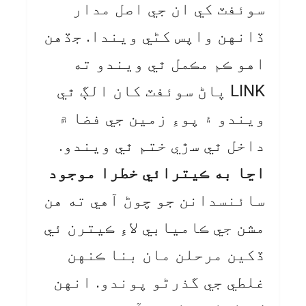
سوئفٽ کي ان جي اصل مدار
ڏانهن واپس کڻي ويندا. جڏهن
اهو ڪم مڪمل ٿي ويندو ته
LINK پاڻ سوئفٽ کان الڳ ٿي
ويندو ۽ پوءِ زمين جي فضا ۾
داخل ٿي سڙي ختم ٿي ويندو.
اڃا به ڪيترائي خطرا موجود
سائنسدانن جو چوڻ آهي ته هن
مشن جي ڪاميابي لاءِ ڪيترن ئي
ڏکين مرحلن مان بنا ڪنهن
غلطي جي گذرڻو پوندو. انهن