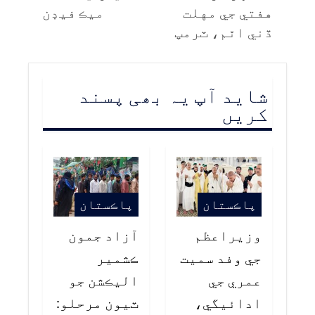
هفتي جي مهلت
ميڪ فيڊن
ڏني اٿم، ٽرمپ
شاید آپ یہ بھی پسند
کریں
پاڪستان
پاڪستان
وزيراعظم
آزاد جمون
جي وفد سميت
ڪشمير
عمري جي
اليڪشن جو
ادائيگي،
ٽيون مرحلو: