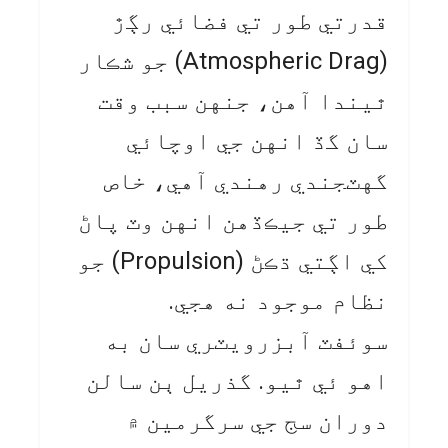
قدرتي طور تي فضائي رڳڙ
(Atmospheric Drag) جو شڪار
ٿيندا آهن، جنهن سبب وقت
سان گڏ انهن جي اوچائي
گهٽجندي رهندي آهي، خاص
طور تي جيڪڏهن انهن وٽ پاڻ
کي اڳتي ڌڪڻ (Propulsion) جو
نظام موجود نه هجي.
سوئفٽ آبزرويٽري سان به
اهو ئي ٿيو. گذريل ٻن سالن
دوران سج جي سرگرمين ۾