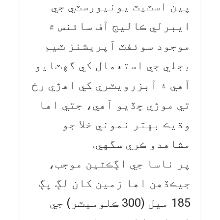
پين اسٽيٽ يونيورسٽي جي
ايبرلي ڪاليج آف سائنس ۾
موجود سوئفٽ آپريشنز ٽيم
بجلي جي استعمال کي گهٽايو
آهي ۽ آبزرويٽري کي اهڙي رخ
تي موڙي ڇڏيو آهي، جتي اها
وڌيڪ بهتر نموني خلا جو
مشاهدو ڪري سگهي.
پر ناسا جي اڳڪٿين موجب،
جيڪڏهن اها زمين کان لڳ ڀڳ
185 ميل (300 ڪلوميٽر) جي