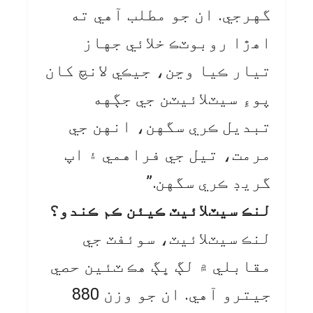
گهرجي. ان جو مطلب آهي ته
اهڙا روبوٽڪ خلائي جهاز
تيار ڪيا وڃن، جيڪي لانچ کان
پوءِ سيٽلائيٽن جي جڳهه
تبديل ڪري سگهن، انهن جي
مرمت، تيل جي فراهمي ۽ اپ
گريڊ ڪري سگهن.”
لنڪ سيٽلائيٽ ڪيئن ڪم ڪندو؟
لنڪ سيٽلائيٽ، سوئفٽ جي
مقابلي ۾ لڳ ڀڳ هڪ ٽئين حصي
جيترو آهي. ان جو وزن 880