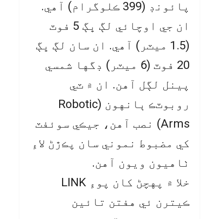
پائونڊ (399 ڪلوگرام) آهي.
ان جي اوچائي لڳ ڀڳ 5 فوٽ
(1.5 ميٽر) آهي. ان سان لڳ ڀڳ
20 فوٽ (6 ميٽر) ڊگها شمسي
پينل لڳل آهن. ان ۾ ٽي
روبوٽڪ ٻانهون (Robotic
Arms) نصب آهن، جيڪي سوئفٽ
کي مضبوط نموني سان پڪڙڻ لاءِ
ٺاهيون ويون آهن.
خلا ۾ پهچڻ کان پوءِ LINK
ڪيترن ئي هفتن تائين