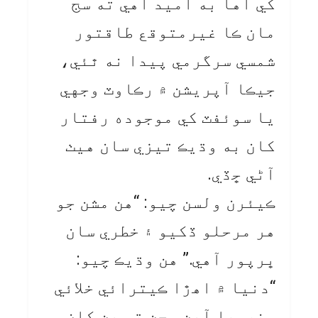
کي اها به اميد آهي ته سج
مان ڪا غيرمتوقع طاقتور
شمسي سرگرمي پيدا نه ٿئي،
جيڪا آپريشن ۾ رڪاوٽ وجهي
يا سوئفٽ کي موجوده رفتار
کان به وڌيڪ تيزي سان هيٺ
آڻي ڇڏي.
ڪيئرن ولسن چيو: “هن مشن جو
هر مرحلو ڏکيو ۽ خطري سان
ڀرپور آهي.” هن وڌيڪ چيو:
“دنيا ۾ اهڙا ڪيترائي خلائي
منصوبا آهن، جن تي هن کان