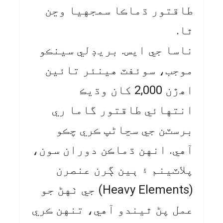
طاقتور ڌماڪا سمجهيا وڃن
ٿا.
ناسا جي ايس. بريڊلي سينڪو
موجب، سوئفٽ هينئر تائين
اهڙن 2,000 کان وڌيڪ
انتهائي طاقتور گاما ري
برسٽن جي سڃاڻپ ڪري چڪو
آهي. انهن ڌماڪن دوران سون،
پلاٽينم ۽ ٻين ڳرن عنصرن
(Heavy Elements) جي ٺهڻ جو
عمل پڻ ٿيندو آهي، تنهن ڪري