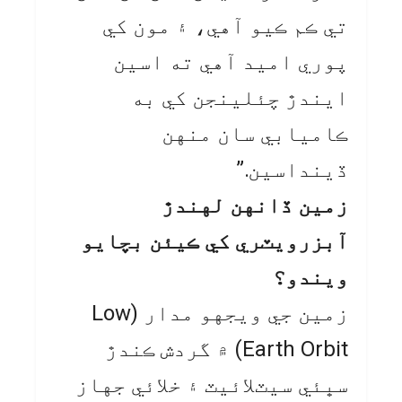
تي ڪم ڪيو آهي، ۽ مون کي
پوري اميد آهي ته اسين
ايندڙ چئلينجن کي به
ڪاميابي سان منهن
ڏينداسين.”
زمين ڏانهن لهندڙ
آبزرويٽري کي ڪيئن بچايو
ويندو؟
زمين جي ويجهو مدار (Low
Earth Orbit) ۾ گردش ڪندڙ
سڀئي سيٽلائيٽ ۽ خلائي جهاز