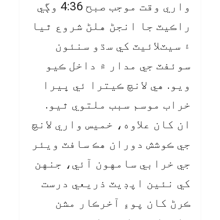
واري وقت موجب صبح 4:36 وڳي
راڪيٽ جا انجڻ هلڻ شروع ٿيا
۽ سيٽلائيٽ کي سڌو سنئون
سوئفٽ جي مدار ۾ داخل ڪيو
ويو. هي لانچ ڪيترا ئي ڀيرا
خراب موسم سبب ملتوي ٿيو.
ان کان علاوه، خميس واري لانچ
جي ڪوشش دوران هڪ سافٽ ويئر
جي خرابي سامهون آئي، جنهن
کي نئين اپڊيٽ ذريعي درست
ڪرڻ کان پوءِ آخرڪار مشن