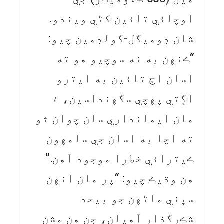
اوچائي تائين کڻي ويندو.
شان ڊوميگل-گولڊمين چيو:
“ڪنهن به نه سوچيو هو ته
اسان اڄ تائين به ايترو
اڳتي پهچي سگهنداسين، ۽
مان ايمانداري سان چوان ٿو
ته اڃا به اسان جي سامهون
ڪيترائي خطرا موجود آهن.”
هن وڌيڪ چيو: “پر مان انهن
سڀني ماڻهن جو بيحد
شڪرگذار آهيان، جن هن مشن