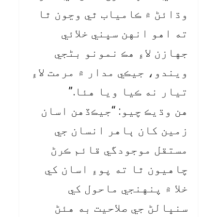
وڌائڻ ۾ ڪامياب ٿي وڃون ٿا
ته اهو انهن سڀني خلائي
جهازن لاءِ هڪ نمونو بڻجي
ويندو، جيڪي مدار ۾ مرمت لاءِ
تيار نه ڪيا ويا هئا.”
هن وڌيڪ چيو: “جيڪڏهن اسان
زمين کان ٻاهر انسان جي
مستقل موجودگي قائم ڪرڻ
چاهيون ٿا ته پوءِ اسان کي
خلا ۾ پنهنجي ماحول کي
سنڀالڻ جي صلاحيت به هئڻ