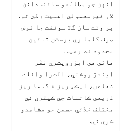
انهن جو مطالعو سائنسدانن
لاءِ غيرمعمولي اهميت رکي ٿو.
پر وقت سان گڏ سوئفٽ جا فرض
صرف گاما ري برسٽن تائين
محدود نه رهيا.
هاڻي هي آبزرويٽري نظر
ايندڙ روشني، الٽرا وائلٽ
شعاعن، ايڪس ريز ۽ گاما ريز
ذريعي ڪائنات جي ڪيترن ئي
مختلف خلائي جسمن جو مشاهدو
ڪري ٿي.