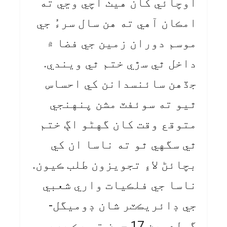
اوچائي کان هيٺ اچي وڃي ته
امڪان آهي ته هن سال سرءُ جي
موسم دوران زمين جي فضا ۾
داخل ٿي سڙي ختم ٿي ويندي.
جڏهن سائنسدانن کي احساس
ٿيو ته سوئفٽ مشن پنهنجي
متوقع وقت کان گهڻو اڳ ختم
ٿي سگهي ٿو ته ناسا ان کي
بچائڻ لاءِ تجويزون طلب ڪيون.
ناسا جي فلڪيات واري شعبي
جي ڊائريڪٽر شان ڊوميگل-
گولڊمين 17 جون تي هڪ پريس