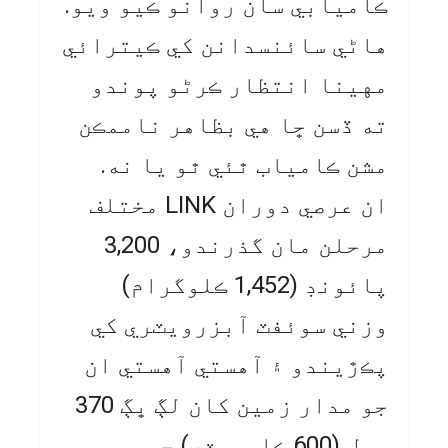
ڪاميابي سان روانو ڪيو ويو.
هاڻي سائنسدانن کي ڪيترائي
مهينا انتظار ڪرڻو پوندو
ته ڏسن ڇا هي بظاهر ناممڪن
مشن ڪامياب ٿئي ٿو يا نه.
ان عرصي دوران LINK مختلف
مرحلن مان گذرندو، 3,200
پائونڊ (1,452 ڪلوگرام)
وزني سوئفٽ آبزرويٽري کي
پڪڙيندو ۽ آهستي آهستي ان
جو مدار زمين کان لڳ ڀڳ 370
ميل (600 ڪلوميٽر) جي