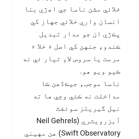
خلائي مشن ناسا جي اهڙي بنا
انسان واري خلائي جهاز کي
پڪڙي ان جو مدار تبديل
ڪندو، جنهن کي اصل ۾ خلا ۾
مرمت يا سروس لاءِ تيار ئي نه
ڪيو ويو هو.
ناسا موجب، جيڪڏهن ڪا
مداخلت نه ڪئي وڃي ها ته
نيل گيريلز سوئفٽ
آبزرويٽري (Neil Gehrels
Swift Observatory) هن مهيني