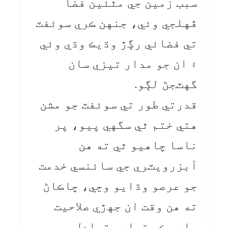
سبب زمين جي مٿئين فضا
ڦهلجي وئي، جنهن ڪري سوئفٽ
تي فضائي رڳڙ وڌيڪ وڌي وئي
۽ ان جو مدار تيزي سان
گهٽجڻ لڳو.
قدرتي طور تي سوئفٽ جو مشن
هتي ختم ٿي سگهي پيو، پر
ناسا چاهيو ٿي ته هن
آبزرويٽري جي سائنسي خدمت
جو عرصو وڌايو وڃي، ڇاڪاڻ
ته هن وقت ان جهڙي صلاحيت
وارو ڪو تيار متبادل