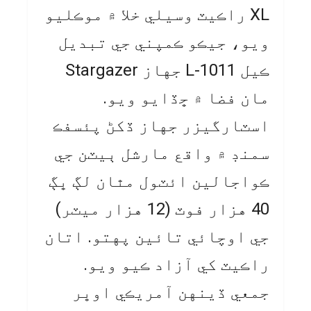
XL راڪيٽ وسيلي خلا ۾ موڪليو
ويو، جيڪو ڪمپني جي تبديل
ڪيل L-1011 جهاز Stargazer
مان فضا ۾ ڇڏايو ويو.
اسٽارگيزر جهاز ڏکڻ پئسفڪ
سمنڊ ۾ واقع مارشل ٻيٽن جي
ڪواجالين ائٽول مٿان لڳ ڀڳ
40 هزار فوٽ (12 هزار ميٽر)
جي اوچائي تائين پهتو. اتان
راڪيٽ کي آزاد ڪيو ويو.
جمعي ڏينهن آمريڪي اوڀر