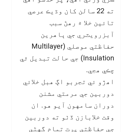
ته 22 سالن کان وڌيڪ عرصي
تائين خلا ۾ رهڻ سبب
آبزرويٽري جي ٻاهرين
حفاظتي موصلي (Multilayer
Insulation) جي حالت تبديل ٿي
چڪي هجي.
اهڙو ئي تجربو اڳ هبل خلائي
دوربين جي مرمتي مشنن
دوران سامهون آيو هو. ان
وقت خلابازن ڏٺو ته دوربين
جي حفاظتي پرت تمام گهڻي