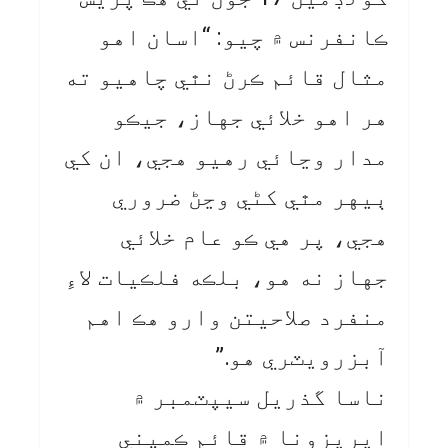
ڪانفرنس ۾ چيو: “اسان اهو
مثال قائم ڪرڻ نٿي چاهيو ته
هر اهو خلائي جهاز، جيڪو
مدار وڃائي رهيو هجي، ان کي
ٻيهر مٿي کڻي وڃڻ ضروري
هجي، پر هي ڪو عام خلائي
جهاز نه هو، بلڪه فلڪيات لاءِ
منفرد صلاحيتن وارو هڪ اهم
آبزرويٽري هو.”
ناسا گذريل سيپٽمبر ۾
ايريزونا ۾ قائم ڪمپني