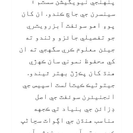
پنهنجي نيويگيشن سسٽم ۽
سينسرن جي جاچ ڪندو. ان کان
پوءِ اهو سوئفٽ آبزرويٽري
جو تفصيلي جائزو وٺندو ته
جيئن معلوم ڪري سگهجي ته ان
کي محفوظ نموني سان ڪهڙي
هنڌ کان پڪڙڻ بهتر ٿيندو.
جيتوڻيڪ ڪيٽالسٽ اسپيس جي
انجنيئرن سوئفٽ جي اصل
ڊزائن جي بنياد تي ڪجهه
مناسب هنڌن جي اڳواٽ سڃاڻپ
ڪري ورتي آهي، پر خدشو آهي