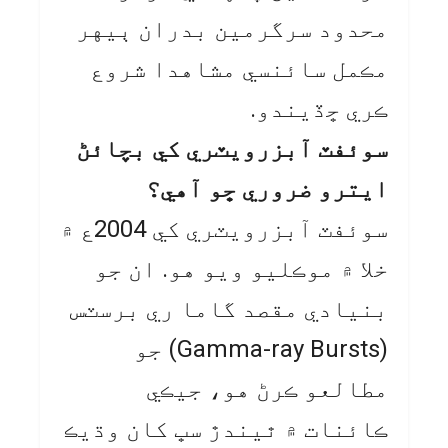
محدود سرگرمين بدران ٻيهر
مڪمل سائنسي مشاهدا شروع
ڪري ڇڏيندو.
سوئفٽ آبزرويٽري کي بچائڻ
ايترو ضروري ڇو آهي؟
سوئفٽ آبزرويٽري کي 2004ع ۾
خلا ۾ موڪليو ويو هو. ان جو
بنيادي مقصد گاما ري برسٽس
(Gamma-ray Bursts) جو
مطالعو ڪرڻ هو، جيڪي
ڪائنات ۾ ٿيندڙ سڀ کان وڌيڪ