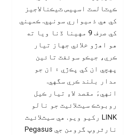
ڪيٽالسٽ اسپيس ٽيڪنالاجيز
کي هي ذميواري سونپي. ڪمپني
کي صرف 9 مهينا ڏنا ويا ته
هو اهڙو خلائي جهاز تيار
ڪري، جيڪو سوئفٽ تائين
پهچي ان کي پڪڙي ۽ ان جو
مدار بلند ڪري سگهي.
انهيءَ مقصد لاءِ تيار ڪيل
روبوٽڪ سيٽلائيٽ جو نالو
LINK رکيو ويو. هي سيٽلائيٽ
نارٿروپ گرومن جي Pegasus