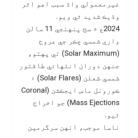
غيرمعمولي واڌ سبب اهو اثر
وڌيڪ شديد ٿي ويو.
2024ع ۾ سج پنهنجي 11 سالن
واري شمسي چڪر جي عروج
(Solar Maximum) تي پهتو،
جنهن دوران انتهائي طاقتور
شمسي شعلن (Solar Flares) ۽
ڪورونل ماس ايجڪشن (Coronal
Mass Ejections) جو اخراج
ٿيو.
ناسا موجب، انهن سرگرمين