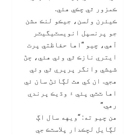
ڪمزور ٿي چڪي هئي.
ڪيئرن ولسن، جيڪو لنڪ مشن
جو پرنسپل انويسٽيگيٽر
آهي، چيو “اها حفاظتي پرت
ايتري نازڪ ٿي وئي هئي، ڄڻ
شيشي وانگر ڀرڀري ٿي وئي
هجي. ان کي هٿ لڳائڻ سان ئي
اها ٽٽي پئي ۽ وڌيڪ ڀرندي
رهي.”
هن چيو ته: “ويهه سال اڳ
لڳايل لچڪدار پلاسٽڪ جي