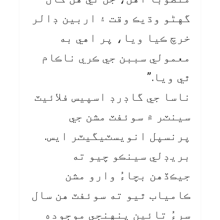
گهڻو وڌيڪ وقت ۽ اربين ڊالر
خرچ ڪيا ويا، پر اهي به
معمولي سببن جي ڪري ناڪام
ٿي ويا.”
ناسا جي گاڊرڊ اسپيس فلائيٽ
سينٽر ۾ سوئفٽ مشن جي
پرنسپل انويسٽيگيٽر ايس.
بريڊلي سينڪو چيو ته
جيڪڏهن بچاءُ وارو مشن
ڪامياب ٿيو ته سوئفٽ هن سال
سرءُ تائين پنهنجي موجوده