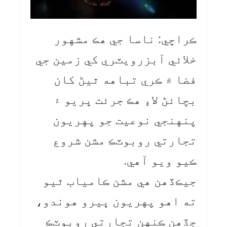
ڪراچي: ناسا جي هڪ مشهور
خلائي آبزرويٽري کي زمين جي
فضا ۾ ڪري تباهه ٿيڻ کان
بچائڻ لاءِ هڪ جرئت ڀريو ۽
پنهنجي نوعيت جو پهريون
تجارتي روبوٽڪ مشن شروع
ڪيو ويو آهي.
جيڪڏهن هي مشن ڪامياب ٿيو
ته اهو پهريون ڀيرو هوندو،
جڏهن ڪنهن تجارتي روبوٽڪ