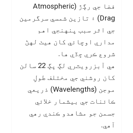
فضا جي رڳڙ (Atmospheric
Drag) ۽ تازين شمسي سرگرمين
جي اثر سبب پنهنجي اهم
مداري اوچائي کان هيٺ لهڻ
شروع ڪري ڇڏي ها.
هي آبزرويٽري لڳ ڀڳ 22 سالن
کان روشني جي مختلف طولِ
موجن (Wavelengths) ذريعي
ڪائنات جي بيشمار خلائي
جسمن جو مشاهدو ڪندي رهي
آهي.