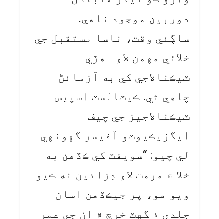
دوربين موجود ناهي.
ساڳئي وقت، ناسا مستقبل جي
خلائي مهمن لاءِ اهڙي
ٽيڪنالاجي کي به آزمائڻ
چاهي ٿي. ڪيٽالسٽ اسپيس
ٽيڪنالاجيز جي چيف
ايگزيڪيوٽو آفيسر گهونهي
لي چيو: “سويفٽ کي ڪڏهن به
خلا ۾ مرمت لاءِ ڊزائين نه ڪيو
ويو هو، پر جيڪڏهن اسان
جلدي ۽ گهٽ خرچ ۾ ان جي عمر