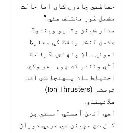
حفاظتي چادرن کان اها حالت
مڪمل طور مختلف هئي.”
مدار ڪيئن وڌايو ويندو؟
جڏهن لنڪ سوئفٽ کي محفوظ
نموني سان پنهنجي گرفت ۾
آڻي وٺندو ته پوءِ اهو وڏي
احتياط سان پنهنجا ٽي آئن
ٿرسٽر (Ion Thrusters)
هلائيندو.
اهي انجڻ آهستي آهستي ٻن
کان ٽن مهينن جي عرصي دوران