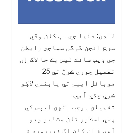
لنڊن: دنيا جي سڀ کان وڏي
سرچ انجن گوگل سماجي رابطن
جي ويب سائٽ فيس بڪ جا لاگ اِن
تفصيل چوري ڪرڻ تي 25
موبائل ايپس تي پابندي لاڳو
ڪري ڇڏي آهي.
تفصيلن موجب انهن ايپس کي
پلي اسٽور تان هٽايو ويو
آهي ۽ ان کان اڳ فيبروري ۾