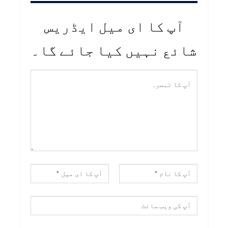
آپ کا ای میل ایڈریس
شائع نہیں کیا جائے گا۔