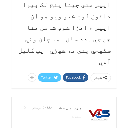
ايپس هئي جيڪا پنج لک ڀيرا
ڊائون لوڊ ڪيو ويو هو ان
ايپس ۾ اهڙا ڪوڊ شامل هئا
جن جي مدد سان اها ڄاڻ وٺي
سگهجي پئي ته ڪهڙي ايپ کليل
آهي
Twitter
Facebook
شیئر
ويب ڊيسڪ
24884 پوسٹس
0
تبصرے