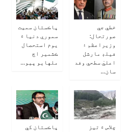
خطي جي
پاڪستان سميت
صورتحال:
سموري دنيا ۾
وزيراعظم ۽
يوم استحصال
فيلڊ مارشل
ڪشمير اڄ
اعليٰ سطحي وفد
ملهايو پيو…
سان…
چلاس ۾ تيز
پاڪستان کي