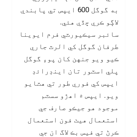
به گوگل 600 ايپس تي پابندي
لاڳو ڪري ڇڏي هئي.
سائبر سيڪيورٽي فرم ايوينا
طرفان گوگل کي الرٽ جاري
ڪيو ويو جنهن کان پوءِ گوگل
پلي اسٽور تان اينڊرائڊ
ايپس کي فوري طور تي هٽايو
ويو. ايپس ۾ اهڙو سسٽم
موجود هو جيڪو صارف جي
استعمال هيٺ فون استعمال
ڪرڻ تي فيس بڪ لاگ ان جي