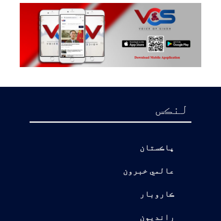
لنڪس
پاڪستان
عالمي خبرون
ڪاروبار
رانديون