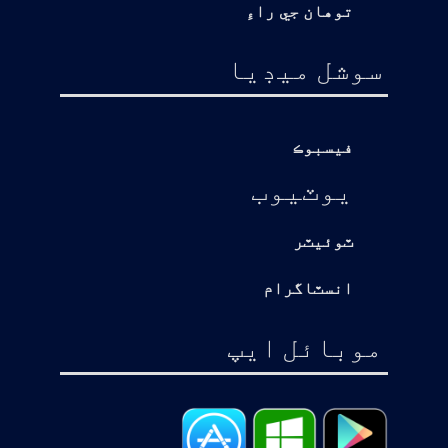
توهان جي راءِ
سوشل ميڊيا
فيسبوڪ
يوٽيوب
ٽوئيٽر
انسٽاگرام
موبائل ايپ