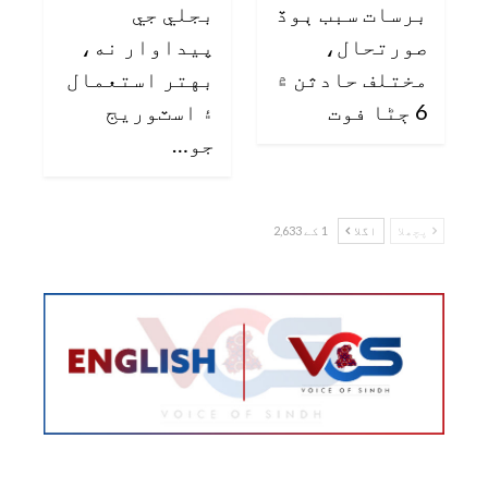
برسات سبب ٻوڏ
بجلي جي
صورتحال،
پيداوار نه،
مختلف حادثن ۾
بهتر استعمال
6 ڄڻا فوت
۽ اسٽوريج
جو…
پچھلا
اگلا
1 کے 2,633