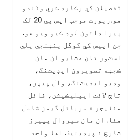
تفصيلن کي رڪارڊ ڪري وٺندو
هو.رپورٽ موجب ايس پي 20 لک
ڀيرا ڊائون لوڊ ڪيو ويو هو.
جن ايپس کي گوگل پنهنجي پلي
اسٽور تان هٽايو ان مان
ڪجهه تصويرون ايڊيٽنگ،
وڊيو ايڊيٽنگ، وال پيپر،
تاچ لائٽ ايپليڪيشن، فائل
مئنيجر ۽ موبائل گيمز شامل
هئا. ان مان سپروال پيپرز
ٽارچ ۽ پيڊينيف اها واحد