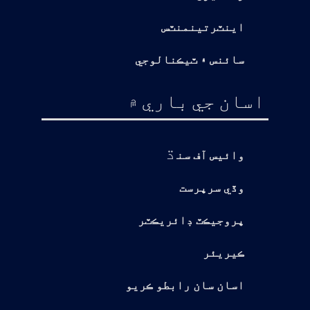
اينٽرتينمنٽس
سائنس ۽ ٽيڪنالوجي
اسان جي باري ۾
ڌ
وائيس آف سن
وڏي سرپرست
پروجيڪٽ ڊائريڪٽر
ڪيريئر
اسان سان رابطو ڪريو