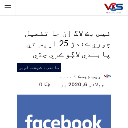
فيس بڪ لاگ اِن جا تفصيل
چوري ڪندڙ 25 ايپس تي
پابندي لاڳو ڪري ڇڏي
سائنس ۽ ٽيڪنالوجي
ويب ڊيسڪ
کے ذریعہ
جولائی 6, 2020
پر
0