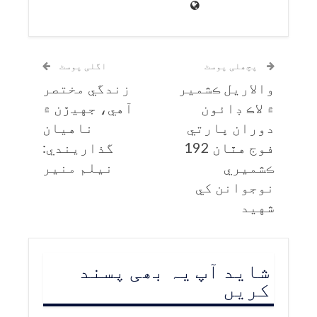
پچھلی پوسٹ
اگلی پوسٹ
والاريل ڪشمير
زندگي مختصر
۾ لاڪ ڊائون
آهي، جهيڙن ۾
دوران ڀارتي
ناهيان
فوج هٿان 192
گذاريندي:
ڪشميري
نيلم منير
نوجوانن کي
شهيد
شاید آپ یہ بھی پسند
کریں