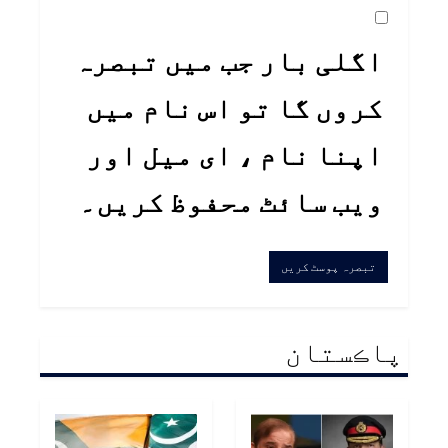
اگلی بار جب میں تبصرہ
کروں گا تو اس نام میں
اپنا نام ، ای میل اور
ویب سائٹ محفوظ کریں۔
پاڪستان