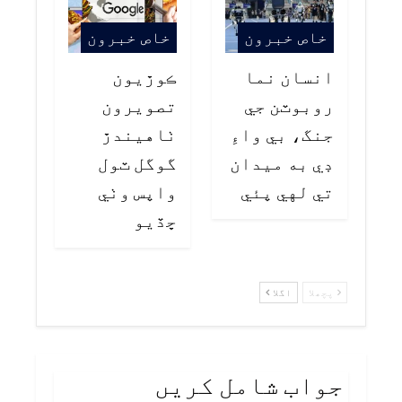
خاص خبرون
خاص خبرون
انسان نما
ڪوڙيون
روبوٽن جي
تصويرون
جنگ، بي واءِ
ٺاهيندڙ
ڊي به ميدان
گوگل ٽول
تي لهي پئي
واپس وٺي
ڇڏيو
پچھلا
اگلا
جواب شامل کریں