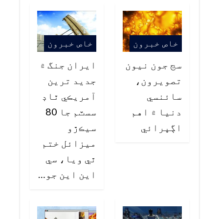
خاص خبرون
خاص خبرون
سج جون نيون
ايران جنگ ۾
تصويرون،
جديد ترين
سائنسي
آمريڪي ٿاڊ
دنيا ۾ اهم
سسٽم جا 80
اڳڀرائي
سيڪڙو
ميزائل ختم
ٿي ويا، سي
اين اين جو…