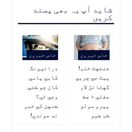
شاید آپ یہ بھی پسند
کریں
خاص خبرون
خاص خبرون
جنجهٽ ختم!
ڊرائيونگ
پيٽ جي چرٻي
کاٻي پاسي
گهٽائڻ لاءِ
کان ڇو ڪئي
هفتي ۾ هڪ
وڃي ٿي؟
ڀيرو سولو
ڪنهن کي خبر
ڪم ڪيو
نه هوندي!