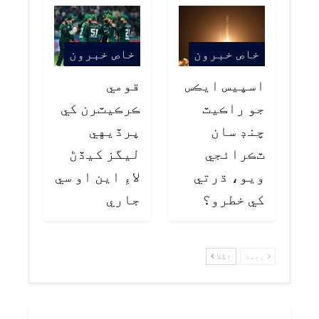
خاص خبرون
خاص خبرون
اسپيس ايڪس
قومي
جو راڪيٽ
ڪرڪيٽرن کي
چنڊ سان
پرڏيهي
ٽڪرائجي
ليگز کيڏڻ
ويو، ڌرتي
لاءِ اين او سي
کي خطرو؟
جاري
پچھلا
اگلا