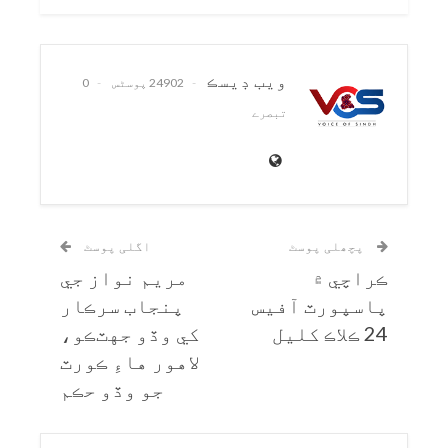
ويب ڊيسڪ
24902 پوسٹس
0
تبصرے
پچھلی پوسٹ
اگلی پوسٹ
ڪراچي ۾
مريم نواز جي
پاسپورٽ آفيس
پنجاب سرڪار
24 ڪلاڪ کليل
کي وڏو جهٽڪو،
لاهور هاءِ ڪورٽ
جو وڏو حڪم