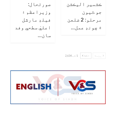
ڪشمير اليڪشن
صورتحال:
جو ٽيون
وزيراعظم ۽
مرحلو: 2 ضلعن
فيلڊ مارشل
۾ چونڊ عمل…
اعليٰ سطحي وفد
سان…
پچھلا
اگلا
1 کے 2,634