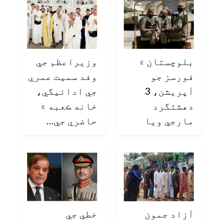
بلوچستان ۾
وزيراعظم جي
فورسز جو
وفد سميت عمري
آپريشن، 3
جي ادائيگي،
دهشتگرد
خانه ڪعبه ۾
مارجي ويا
حاضري جي…
آزاد جمون
خطي جي