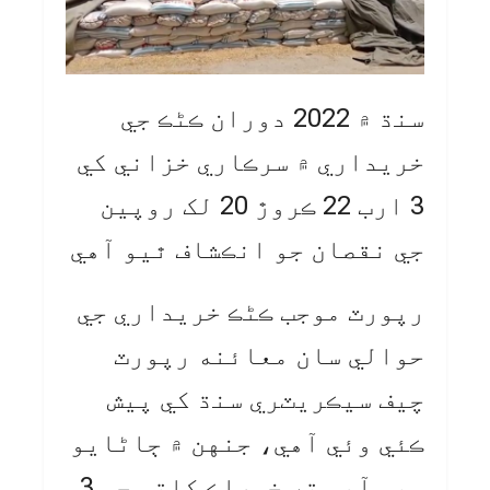
سنڌ ۾ 2022 دوران ڪڻڪ جي
خريداري ۾ سرڪاري خزاني کي
3 ارب 22 ڪروڙ 20 لک روپين
جي نقصان جو انڪشاف ٿيو آهي
رپورٽ موجب ڪڻڪ خريداري جي
حوالي سان معائنه رپورٽ
چيف سيڪريٽري سنڌ کي پيش
ڪئي وئي آهي، جنهن ۾ ڄاڻايو
ويو آهي ته خوراڪ کاتي جي 3