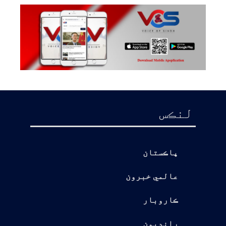
لنڪس
پاڪستان
عالمي خبرون
ڪاروبار
رانديون