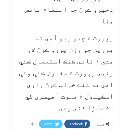
ذخيرو ڪرڻ جا انتظام ناقص
هئا
رپورٽ ۾ چيو ويو آهي ته
ٻورين جو وزن پورو ڪرڻ لاءِ
مٽي ۽ ناقص ڪڻڪ استعمال ڪئي
وئي، رپورٽ ۾ سفارش ڪئي وئي
آهي ته ڪڻڪ خراب ڪرڻ واري
اسڪينڊل ۾ ملوث آفيسرن کي
سخت سزا ڏني وڃي
Twitter
Facebook
شیئر