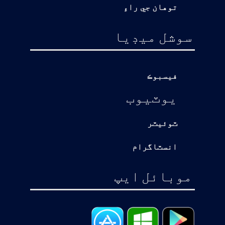
توهان جي راءِ
سوشل ميڊيا
فيسبوڪ
يوٽيوب
ٽوئيٽر
انسٽاگرام
موبائل ايپ