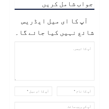
جواب شامل کریں
آپ کا ای میل ایڈریس
شائع نہیں کیا جائے گا۔