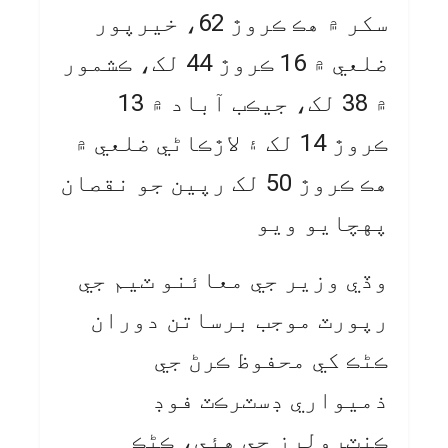
سکر ۾ هڪ ڪروڙ 62، خيرپور
ضلعي ۾ 16 ڪروڙ 44 لک، ڪشمور
۾ 38 لک، جيڪب آباد ۾ 13
ڪروڙ 14 لک ۽ لاڙڪاڻي ضلعي ۾
هڪ ڪروڙ 50 لک رپين جو نقصان
پهچايو ويو
وڏي وزير جي معائنو ٽيم جي
رپورٽ موجب برساتن دوران
ڪڻڪ کي محفوظ ڪرڻ جي
ذميواري ڊسٽرڪٽ فوڊ
ڪنٽرولرز جي هئي، ڪڻڪ