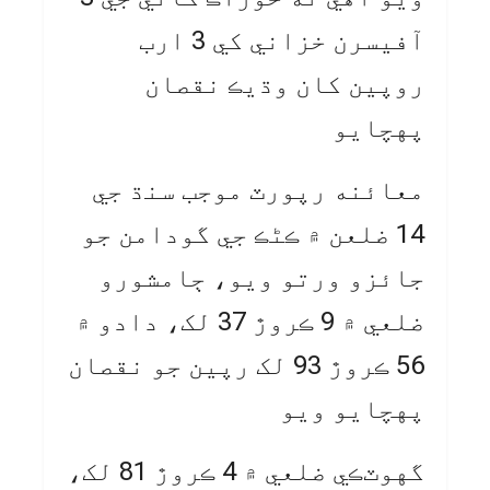
آفيسرن خزاني کي 3 ارب
روپين کان وڌيڪ نقصان
پهچايو
معائنه رپورٽ موجب سنڌ جي
14 ضلعن ۾ ڪڻڪ جي گودامن جو
جائزو ورتو ويو، ڄامشورو
ضلعي ۾ 9 ڪروڙ 37 لک، دادو ۾
56 ڪروڙ 93 لک رپين جو نقصان
پهچايو ويو
گهوٽڪي ضلعي ۾ 4 ڪروڙ 81 لک،