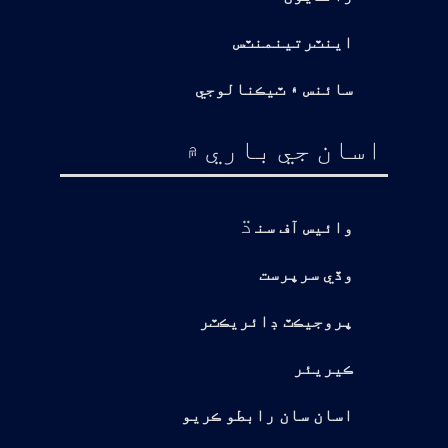
اينٽرتينمنٽس
سائنس ۽ ٽيڪنالوجي
اسان جي باري ۾
ڌ
وائيس آف سن
وڏي سرپرست
پروجيڪٽ ڊائريڪٽر
ڪيريئر
اسان سان رابطو ڪريو