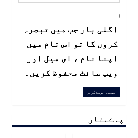
اگلی بار جب میں تبصرہ
کروں گا تو اس نام میں
اپنا نام ، ای میل اور
ویب سائٹ محفوظ کریں۔
پاڪستان