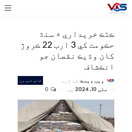
ڪڻڪ خريداري ۾ سنڌ
حڪومت کي 3 ارب 22 ڪروڙ
کان وڌيڪ نقصان جو
انڪشاف
ويب ڊيسڪ
کے ذریعہ
خاص خبرون
مئی 10, 2024
پر
0