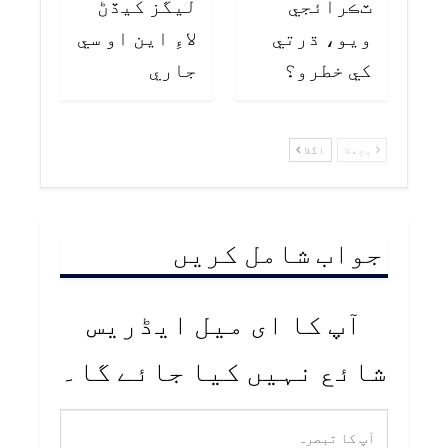
ٽڪرائجي
ليگز کيڏڻ
ويو، ڌرتي
لاءِ اين او سي
کي خطرو؟
جاري
پچھلا
اگلا
جواب شامل کریں
آپ کا ای میل ایڈریس
شائع نہیں کیا جائے گا۔