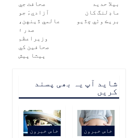
بيلا حديد
صحافت جي
ماڊلنگ کان
آزاديءَ جو
بريڪ وٺي ڇڏيو
عالمي ڏينهن،
صدر ۽
وزيراعظم
صحافين کي
ڀيٽا پيش
شاید آپ یہ بھی پسند
کریں
خاص خبرون
خاص خبرون