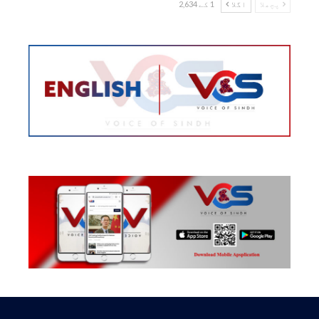
پچھلا
اگلا
1 کے 2,634