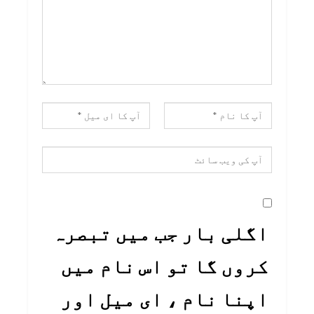
اگلی بار جب میں تبصرہ
کروں گا تو اس نام میں
اپنا نام ، ای میل اور