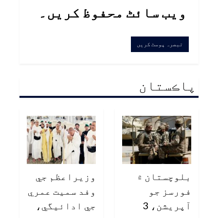
ویب سائٹ محفوظ کریں۔
پاڪستان
بلوچستان ۾
وزيراعظم جي
فورسز جو
وفد سميت عمري
آپريشن، 3
جي ادائيگي،