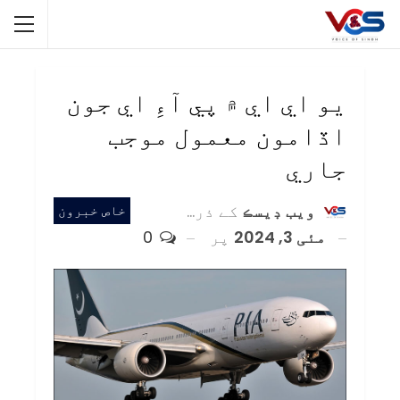
يو اي اي ۾ پي آءِ اي جون
اڏامون معمول موجب
جاري
ويب ڊيسڪ
کے ذریعہ
خاص خبرون
مئی 3, 2024
پر
0