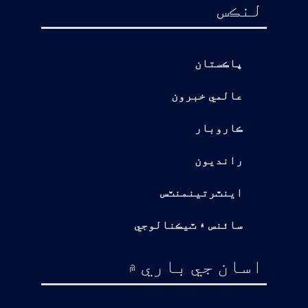
لنڪس
پاڪستان
عالمي خبرون
ڪاروبار
رانديون
اينٽرتينمنٽس
سائنس ۽ ٽيڪنالوجي
اسان جي باري ۾