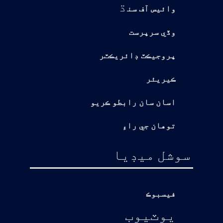
ڌ
وائيس آف سن
وڏي سرپرست
پروجيڪٽ ڊائريڪٽر
ڪيريئر
اسان سان رابطو ڪريو
توهان جي راءِ
سوشل ميڊيا
فيسبوڪ
يوٽيوب