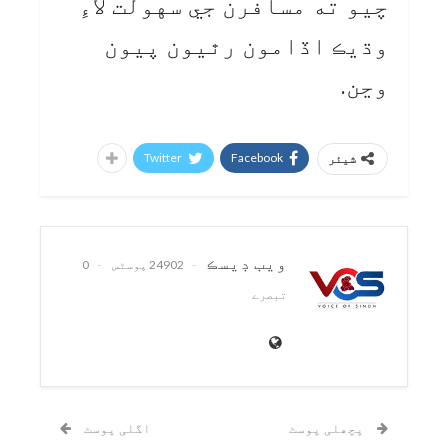
چيو ته مسافرن جي سهولت لاءِ
وڌيڪ اڏامون رٿيون پيون
وڃن.
Twitter
Facebook
شیئر
ويب ڊيسڪ
24902 پوسٹس
0
تبصرے
پچھلی پوسٹ
اگلی پوسٹ