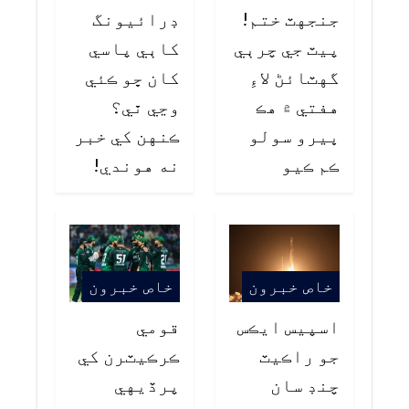
جنجهٽ ختم!
ڊرائيونگ
پيٽ جي چرٻي
کاٻي پاسي
گهٽائڻ لاءِ
کان ڇو ڪئي
هفتي ۾ هڪ
وڃي ٿي؟
ڀيرو سولو
ڪنهن کي خبر
ڪم ڪيو
نه هوندي!
خاص خبرون
خاص خبرون
اسپيس ايڪس
قومي
جو راڪيٽ
ڪرڪيٽرن کي
چنڊ سان
پرڏيهي