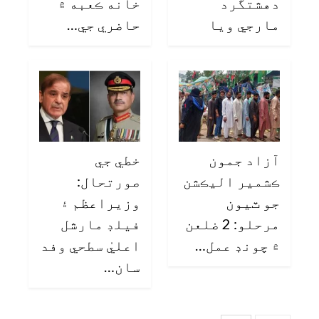
دهشتگرد
خانه ڪعبه ۾
مارجي ويا
حاضري جي…
آزاد جمون
خطي جي
ڪشمير اليڪشن
صورتحال:
جو ٽيون
وزيراعظم ۽
مرحلو: 2 ضلعن
فيلڊ مارشل
۾ چونڊ عمل…
اعليٰ سطحي وفد
سان…