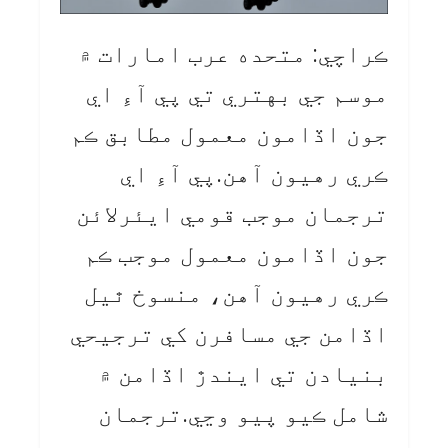
ڪراچي: متحده عرب امارات ۾
موسم جي بهتري تي پي آءِ اي
جون اڏامون معمول مطابق ڪم
ڪري رهيون آهن.پي آءِ اي
ترجمان موجب قومي ايئرلائن
جون اڏامون معمول موجب ڪم
ڪري رهيون آهن، منسوخ ٿيل
اڏامن جي مسافرن کي ترجيحي
بنيادن تي ايندڙ اڏامن ۾
شامل ڪيو پيو وڃي.ترجمان