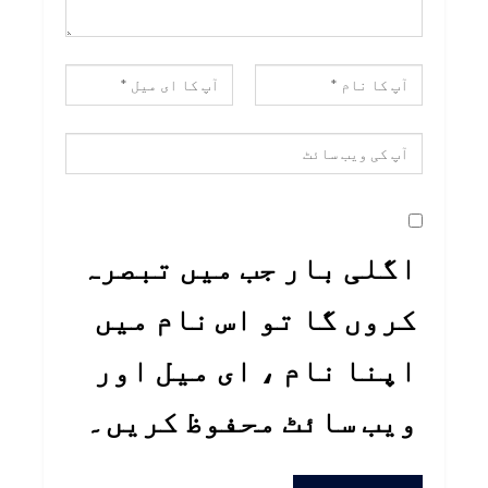
اگلی بار جب میں تبصرہ
کروں گا تو اس نام میں
اپنا نام ، ای میل اور
ویب سائٹ محفوظ کریں۔