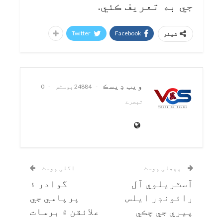
جي به تعريف ڪئي.
Twitter
Facebook
شیئر
ويب ڊيسڪ
24884 پوسٹس
0
تبصرے
پچھلی پوسٹ
اگلی پوسٹ
آسٽريلوي آل
گوادر ۽
رائونڊر ايلس
ڀرپاسي جي
پيري جي ڇڪي
علائقن ۾ برسات