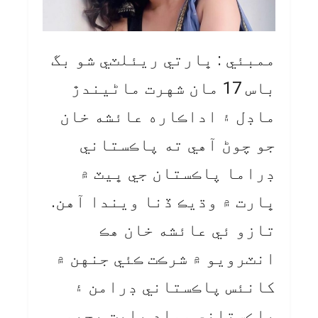
ممبئي : ڀارتي ريئلٽي شو بگ
باس 17 مان شهرت ماڻيندڙ
ماڊل ۽ اداڪاره عائشه خان
جو چوڻ آهي ته پاڪستاني
ڊراما پاڪستان جي ڀيٽ ۾
ڀارت ۾ وڌيڪ ڏنا ويندا آهن.
تازو ئي عائشه خان هڪ
انٽرويو ۾ شرڪت ڪئي جنهن ۾
کانئس پاڪستاني ڊرامن ۽
پاڪستاني مواد بابت پڇيو