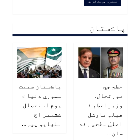
پاڪستان
خطي جي
پاڪستان سميت
صورتحال:
سموري دنيا ۾
وزيراعظم ۽
يوم استحصال
فيلڊ مارشل
ڪشمير اڄ
اعليٰ سطحي وفد
ملهايو پيو…
سان…