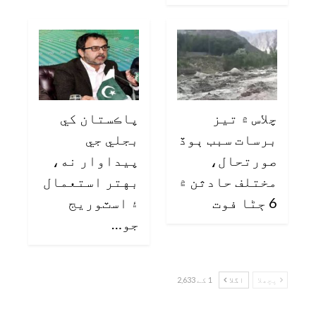
چلاس ۾ تيز
پاڪستان کي
برسات سبب ٻوڏ
بجلي جي
صورتحال،
پيداوار نه،
مختلف حادثن ۾
بهتر استعمال
6 ڄڻا فوت
۽ اسٽوريج
جو…
پچھلا
اگلا
1 کے 2,633