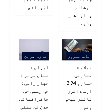
ريڪارڊ
اڳڀرائي
برابر ڪري
ڇڏيو
خاص خبرون
تازہ ترین
جولاءِ ۾
ايران ۽
تجارتي
عمان هرمز ۾
خسارو 3.94
جهاز رانيءَ
ارب ڊالرن
جي رستي جي
تائين پهچي
جاگرافيائي
ويو
حدن تي متفق