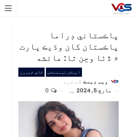
پاڪستاني ڊراما
پاڪستان کان وڌيڪ ڀارت
۾ ڏٺا وڃن ٿا: عائشه
اينٽرتينمنٽس
خاص خبرون
ويب ڊيسڪ
کے ذریعہ
مارچ 5, 2024
پر
0