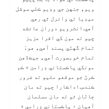
ويو، جنهن جي وڊيو ڪلپ سوشل
ميڊيا تي وائرل ٿي رهي
آهي.انٽرويو دوران عائشه
چيو ته مون کي اقرا عزيز
تمام گهڻي پسند آهي، هوءَ
تمام خوبصورت آهي، جيڪڏهن
مونکي پاڪستاني ڊرامن ۾ ڪم
ڪرڻ جو موقعو مليو ته ضرور
ڪندس.اداڪارا چيو ته مان
ڄاڻان ٿو ته مان مسلمان
آهيان ۽ پاڪستاني ڊرامي ۾