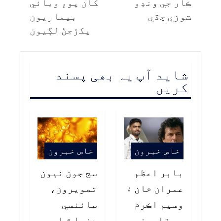
ڪار جي ونڊو
کان پوءِ وبائي
ٽوڙي ڇڏي
بيماريون
پکڙجڻ لڳيون
شاید آپ یہ بھی پسند
کریں
خاص خبرون
خاص خبرون
بابر اعظم
سج جون نيون
عمران خان ۽
تصويرون،
وسيم اڪرم
سائنسي
جو تاريخي
دنيا ۾ اهم