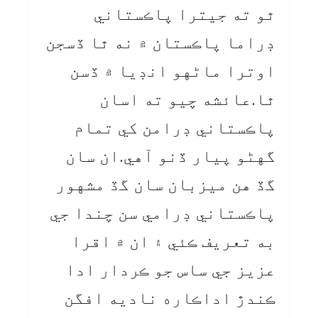
ٿو ته جيترا پاڪستاني
ڊراما پاڪستان ۾ نه ٿا ڏسجن
اوترا ماڻهو انڊيا ۾ ڏسن
ٿا.عائشه چيو ته اسان
پاڪستاني ڊرامن کي تمام
گهڻو پيار ڏنو آهي.ان سان
گڏ هن ميزبان سان گڏ مشهور
پاڪستاني ڊرامي سن چندا جي
به تعريف ڪئي ۽ ان ۾ اقرا
عزيز جي ساس جو ڪردار ادا
ڪندڙ اداڪاره ناديه افگن