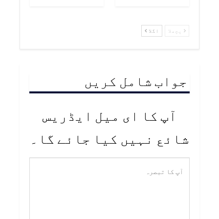
پچھلا
اگلا
جواب شامل کریں
آپ کا ای میل ایڈریس
شائع نہیں کیا جائے گا۔