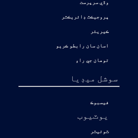
وڏي سرپرست
پروجيڪٽ ڊائريڪٽر
ڪيريئر
اسان سان رابطو ڪريو
توهان جي راءِ
سوشل ميڊيا
فيسبوڪ
يوٽيوب
ٽوئيٽر