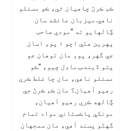
ڪم ڪرڻ چاهيان ٿي، ڪو مسئلو
ناهي.ميزبان عائشه سان
ڳالهايو ته ”مودي صاحب
پهرين هتي اچو ۽ پوءِ اسان
جي گهر، پوءِ مان توهان جو
پتو ڏيندس.ماڊل چيو، ”ڪو
مسئلو ناهي، مان ڇا غلط ڪري
رهيو آهيان؟ مان ڪم ڪرڻ جي
ڳالهه ڪري رهيو آهيان،
مونکي پاڪستاني مواد تمام
گهڻو پسند آهي، مان سمجهان