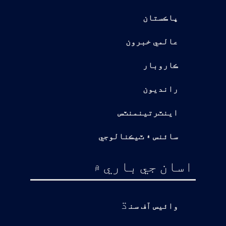
پاڪستان
عالمي خبرون
ڪاروبار
رانديون
اينٽرتينمنٽس
سائنس ۽ ٽيڪنالوجي
اسان جي باري ۾
ڌ
وائيس آف سن