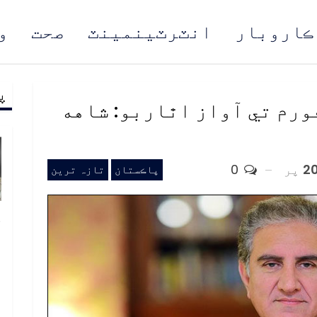
ڪاروبار
انٽرٽينمينٽ
صحت
و
پ
مُن
ورم تي آواز اٿاربو: شاهه
پر
0
پاڪستان
تازہ ترین
خ
ص
و
ف
ا