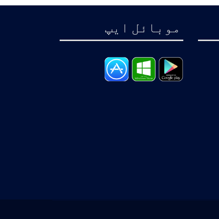
موبائل ايپ