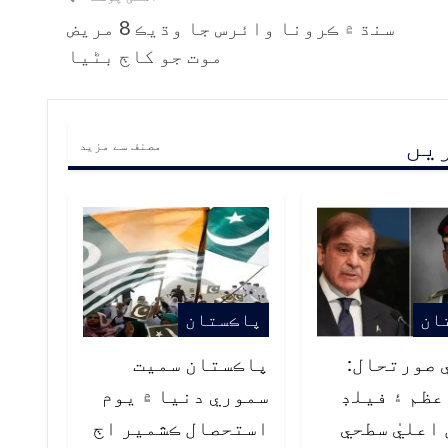
سنڌ ۾ ڪرونا وائرس جا وڌيڪ 8 مريض
موت جو کاڄ بڻيا
ریں
مصنف سے مزید
ان
پاڪستان
 صورتحال:
پاڪستان سميت
ظم ۽ فيلڊ
سموري دنيا ۾ يوم
اعليٰ سطحي
استحصال ڪشمير اڄ