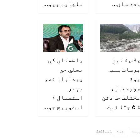
فد سان…
ملهايو پيو…
لاس ۾ تيز
پاڪستان کي
رسات سبب
بجلي جي
وڏ
پيداوار نه،
ورتحال،
بهتر
ختلف حادثن
استعمال ۽
6 ڄڻا فوت
اسٽوريج جو…
چھلا
اگلا
1 کے 2,633