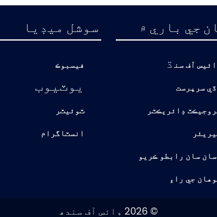
ن جي باري ۾
سوشل ميڊيا
ڌ
ائيس آف سن
فيسبوڪ
يوٽيوب
ڏي سرپرست
روجيڪٽ ڊائريڪٽر
ٽوئيٽر
يريئر
انسٽاگرام
سان سان رابطو ڪريو
هان جي راءِ
© 2026 وائس آف سندھ