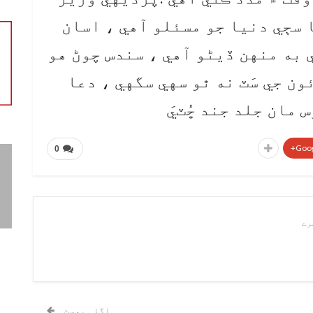
 سڄي دنيا جو مسئلو آهي ، اسان
 به منهن ڏيڻو آهي ، سندس چوڻ هو
ون جي سَٽ نه ٿو سهي سگهي ، دعا
مان جلد جند ڇُٽيَ
Goog
0
اگلی پوسٹ