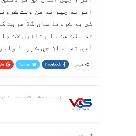
اهو به چيو ته هن وقت ڪرونا
کي به ڪرونا سان گڏ غربت کي
ته ملڪ هڪ سال تائين لاڪ ڊائ
آهي ته اسان جي ڪرونا وائرس 
le+
Twitter
Facebook
شیئر
ويب ڊيسڪ
25 پوسٹس
0 تبصرے
پچھلی پوسٹ