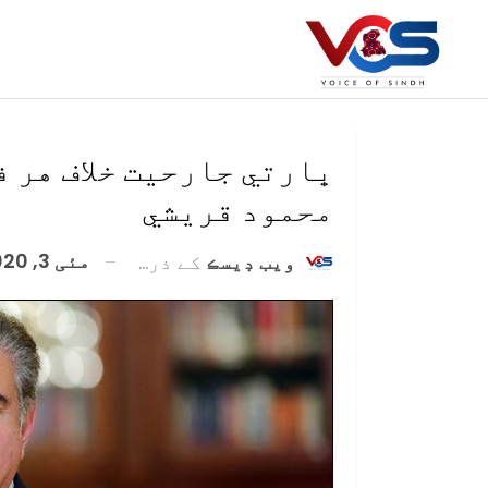
ڀارتي جارحيت خلاف هر ف
محمود قريشي
مئی 3, 2020
ويب ڊيسڪ
کے ذریعہ