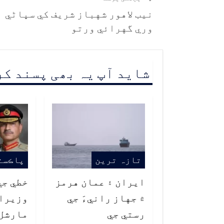
نيب لاهور شهباز شريف کي سڀاڻي
وري گهرائي ورتو
شاید آپ یہ بھی پسند ک
تازہ ترین
پاڪست
ايران ۽ عمان هرمز
خطي جي
۾ جهاز رانيءَ جي
وزيراع
رستي جي
مارشل 