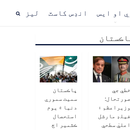
ي او ايس
انڊس کاسٽ
ليز
اڪستان
ڍ
پاڪستان
عالمي خبرون
طي جي
پاڪستان
ورتحال:
سميت سموري
زيراعظم ۽
دنيا ۾ يوم
يلڊ مارشل
استحصال
عليٰ سطحي
ڪشمير اڄ