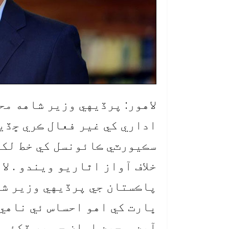
لاهور: پرڏيهي وزير شاهه مح
اداري کي غير فعال ڪري ڇڏيو
سڪيورٽي ڪائونسل کي خط لکي
خلاف آواز اٿاريو ويندو . ل
پاڪستان جي پرڏيهي وزير شا
ڀارت کي اهو احساس ئي ناهي
آهن ، چين اسان جي هر ڏکئي 