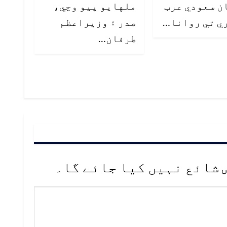
ن سعودي عرب
ملهايو پيو وڃي،
ي تي روانا…
صدر ۽ وزيراعظم
طرفان…
 شائع نہیں کیا جائے گا۔