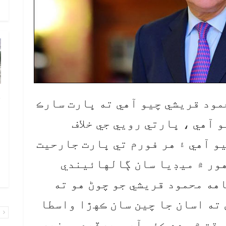
و
چ
مود قريشي چيو آهي ته ڀارت سارڪ
ب
 آهي ، ڀارتي رويي جي خلاف
ٻ
ص
و آهي ۽ هر فورم تي ڀارت جارحيت
م
اهور ۾ ميڊيا سان ڳالهائيندي
۾ 
هه محمود قريشي جو چوڻ هو ته
 ته اسان جا چين سان ڪهڙا واسطا
پ
وقت ۾ مدد ڪئي آهي .پرڏيهي وزير