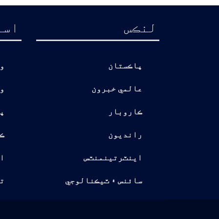
لنڪس
اسا
پاڪستان
و
عالمي خبرون
و
ڪاروبار
پ
رانديون
ڪ
اينٽرتينمنٽس
ا
سائنس ۽ ٽيڪنالوجي
تو