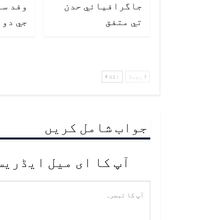
جاگرافيائي حدن
وفد سا
تي متفق
جي دور
پچھلا
اگلا
جواب شامل کریں
آپ کا ای میل ایڈریس