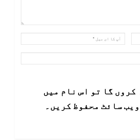
کروں گا تو اس نام میں
 ویب سائٹ محفوظ کریں۔