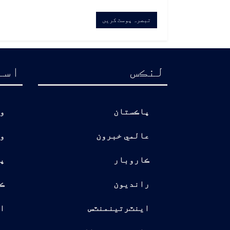
لنڪس
اسا
پاڪستان
و
عالمي خبرون
و
ڪاروبار
پ
رانديون
ڪ
اينٽرتينمنٽس
ا