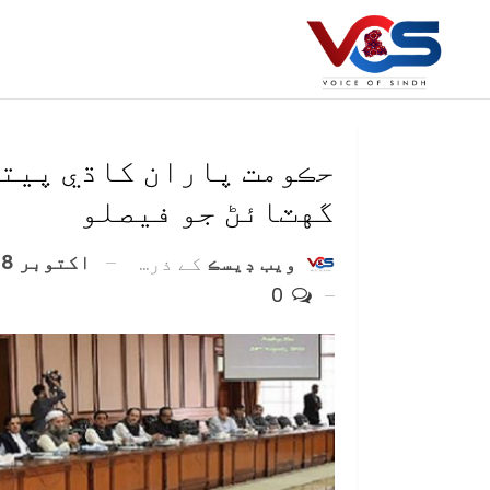
حڪومت پاران کاڌي پيتي
گهٽائڻ جو فيصلو
اکتوبر 18, 2021
ويب ڊيسڪ
کے ذریعہ
0