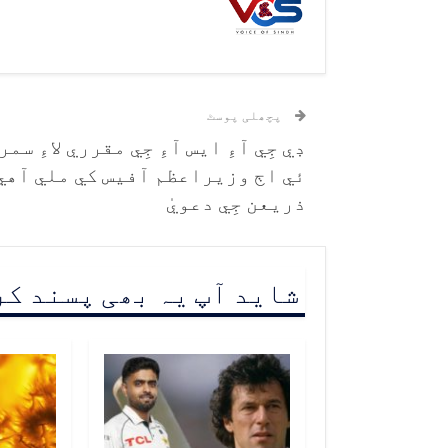
پچھلی پوسٹ
ڊي جِي آءِ ايس آءِ جِي مقرري لاءِ سمر
ئي اڄ وزيراعظم آفيس کي ملي آهي
ذريعن جِي دعويٰ
شاید آپ یہ بھی پسند ک