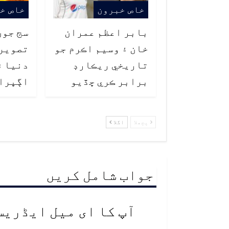
خاص خبرون
خاص خ
بابر اعظم عمران
سج جون
خان ۽ وسيم اڪرم جو
تصوير
تاريخي ريڪارڊ
دنيا ۾
برابر ڪري ڇڏيو
اڳڀرا
پچھلا
اگلا
جواب شامل کریں
آپ کا ای میل ایڈریس