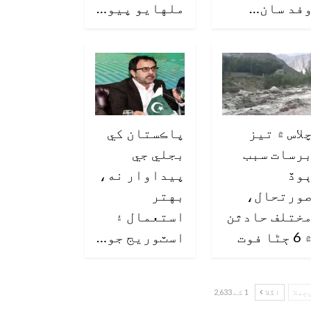
فد سان…
ملهايو پيو…
لاس ۾ تيز
پاڪستان کي
رسات سبب
بجلي جي
وڏ
پيداوار نه،
ورتحال،
بهتر
ختلف حادثن
استعمال ۽
6 ڄڻا فوت
اسٽوريج جو…
چھلا
اگلا
1 کے 2,633