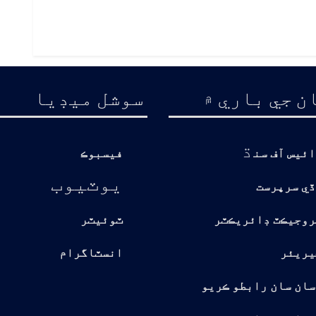
ن جي باري ۾
سوشل ميڊيا
ڌ
ائيس آف سن
فيسبوڪ
يوٽيوب
ڏي سرپرست
روجيڪٽ ڊائريڪٽر
ٽوئيٽر
يريئر
انسٽاگرام
سان سان رابطو ڪريو