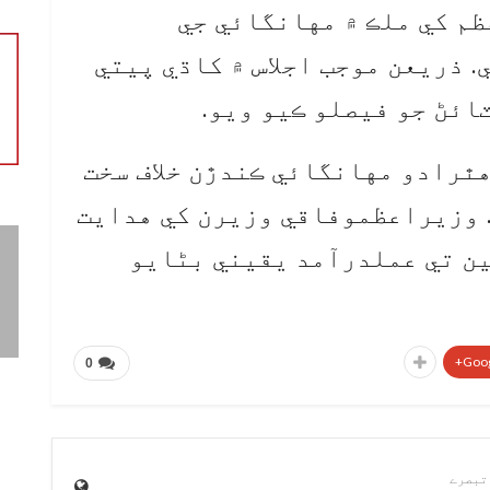
ظم کي ملڪ ۾ مهانگائي جي
 ذريعن موجب اجلاس ۾ کاڌي پيتي
ائڻ جو فيصلو ڪيو ويو.
ٿرادو مهانگائي ڪندڙن خلاف سخت
 وزيراعظموفاقي وزيرن کي هدايت
ن تي عملدرآمد يقيني بڻايو
Goog
0