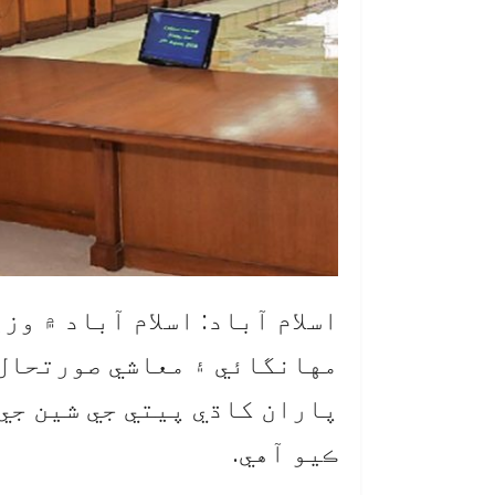
اسلام آباد: اسلام آباد ۾ و
مهانگائي ۽ معاشي صورتحال 
پاران کاڌي پيتي جي شين جي
ڪيو آهي.