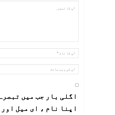
اگلی بار جب میں تبصرہ 
اپنا نام ، ای میل اور