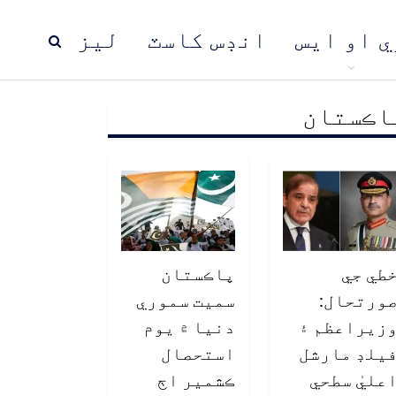
ي او ايس
انڊس کاسٽ
ليز
اڪستان
ڍ
پاڪستان
عالمي خبرون
طي جي
پاڪستان
ورتحال:
سميت سموري
زيراعظم ۽
دنيا ۾ يوم
يلڊ مارشل
استحصال
عليٰ سطحي
ڪشمير اڄ