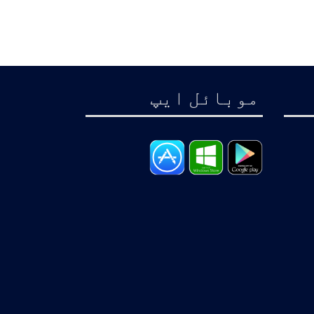
موبائل ايپ