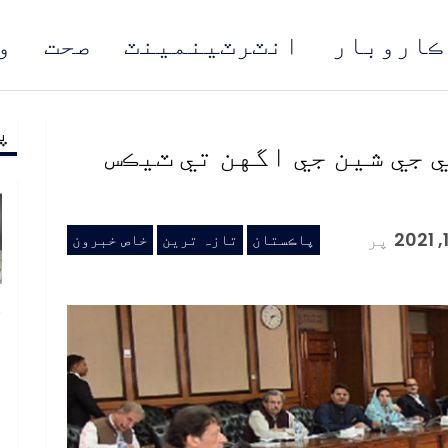
ڪاروبار
انٽرٽينمينٽ
صحت
و
پ
مُن
 جي شين جي اگهن تي ٽيڪس
پر
پاڪستان
تازہ ترین
خاص خبرون
خ
ص
و
ف
ا