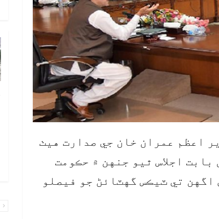
و
چ
ب
ٻ
ص
زير اعظم عمران خان جي صدارت هيٺ
م
بابت اجلاس ٿيو جنهن ۾ حڪومت
۾ 
 اگهن تي ٽيڪس گهٽائڻ جو فيصلو
پ