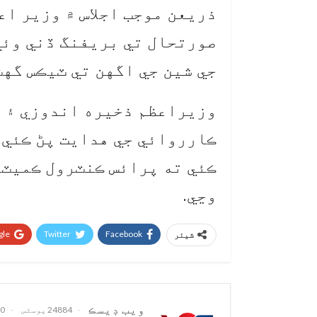
ذريعن موجب اجلاس ۾ وزير اع
صورتحال تي بريفنگ ڏني وئي.
جي شين جي اگهن تي ٽيڪس گهٽ
وزيراعظم ذخيره اندوزي ۽ ه
ڪارروائي جي هدايت پڻ ڪئي.
ڪئي ته پرائس ڪنٽرول ڪميٽي
وڃي.
le+
Twitter
Facebook
شیئر
ويب ڊيسڪ
24884 پوسٹس
0 تبصرے