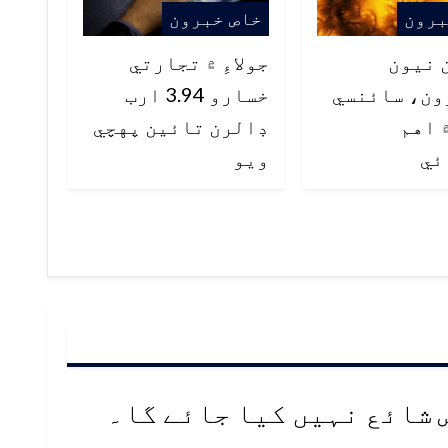
برون
خاص خبرون
 نيون
جولاءِ ۾ تجارتي
ون، سائنسي
خسارو 3.94 ارب
 اهم
ڊالرن تائين پهچي
ئي
ويو
 شائع نہیں کیا جائے گا۔