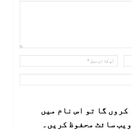
کروں گا تو اس نام میں
 ویب سائٹ محفوظ کریں۔