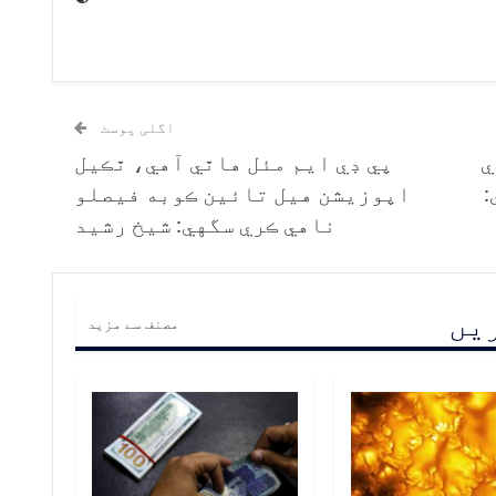
اگلی پوسٹ
ي
پي ڊي ايم مئل هاٿي آهي، ٿڪيل
:
اپوزيشن هيل تائين ڪوبه فيصلو
ناهي ڪري سگهي: شيخ رشيد
ریں
مصنف سے مزید