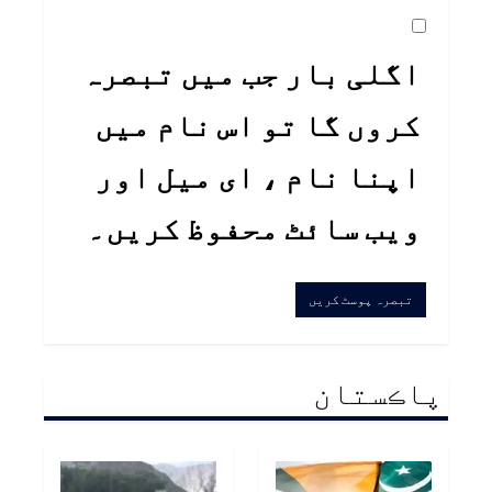
اگلی بار جب میں تبصرہ
کروں گا تو اس نام میں
اپنا نام ، ای میل اور
ویب سائٹ محفوظ کریں۔
پاڪستان