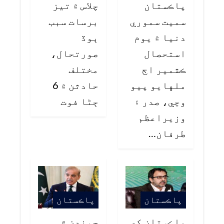
پاڪستان
چلاس ۾ تيز
سميت سموري
برسات سبب
دنيا ۾ يوم
ٻوڏ
استحصال
صورتحال،
ڪشمير اڄ
مختلف
ملهايو پيو
حادثن ۾ 6
وڃي، صدر ۽
ڄڻا فوت
وزيراعظم
طرفان…
پاڪستان
پاڪستان
پاڪستان کي
چونڊن ۾