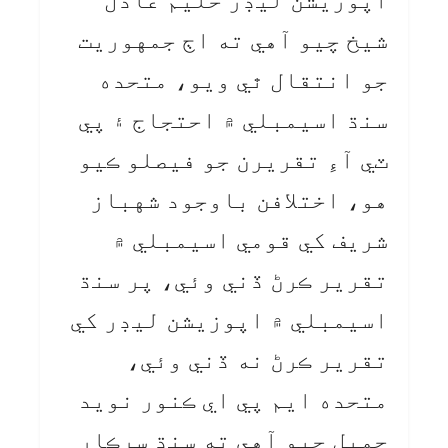
اپوزيشن ليڊر حليم عادل
شيخ چيو آهي ته اڄ جمهوريت
جو انتقال ٿي ويو، متحده
سنڌ اسيمبلي ۾ احتجاج ۽ پي
ٽي آءِ تقريرن جو فيصلو ڪيو
هو، اختلافن باوجود شهباز
شريف کي قومي اسيمبلي ۾
تقرير ڪرڻ ڏني وئي، پر سنڌ
اسيمبلي ۾ اپوزيشن ليڊر کي
تقرير ڪرڻ نه ڏني وئي،
متحده ايم پي اي ڪنور نويد
جميل چيو آهي ته سنڌ سرڪار