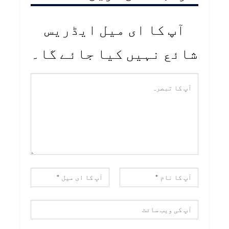
آپ کا ای میل ایڈریس
شائع نہیں کیا جائے گا۔