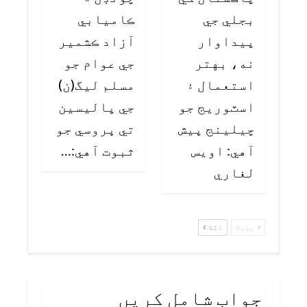
بجلي جي
ڪاميابي
پيداوار
آزاد ڪشمير
نه، بهتر
جي عوام جو
استعمال ۽
مسلم ليگ(ن)
اسٽوريج جو
جي پاليسين
چيلينج پيش
تي ڀروسي جو
آهي: اويس
ثبوت آهي:…
لغاري
پچھلا
اگلا
جواب شامل کریں