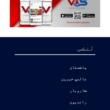
لنڪس
پاڪستان
عالمي خبرون
ڪاروبار
رانديون