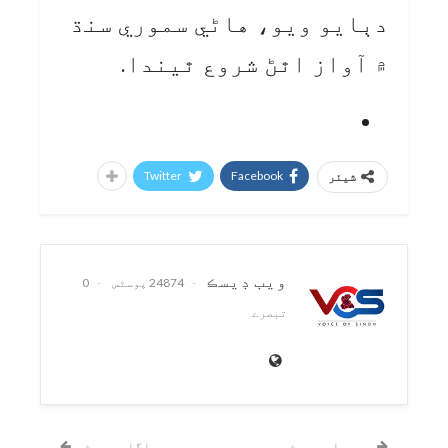
دٻايو ويو، هاڻي سموري سنڌ
۾ آواز اٿڻ شروع ٿيندا.
Twitter
Facebook
شیئر
ويب ڊيسڪ
24874 پوسٹس
0
تبصرے
پچھلی پوسٹ
اگلی پوسٹ