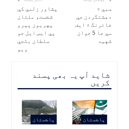
سبي ۾
پشاور زلمي کي
دهشتگردن جي
شڪست، ملتان
فائرنگ ۾ ايف
پهريون ڀيرو
سي جا 5 جوان
پي ايس ايل جو
شهيد
سلطان بڻجي
ويو
شاید آپ یہ بھی پسند
کریں
پاڪستان
پاڪستان