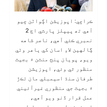
ڪراچي: اپوزيشن اڳواڻن چيو
آھي تھ پيپلز پارٽي اڄ 2
نمبري ڪئي آهي، ناصر شاهه
ڳالهين لاءِ اسان کي ٻاهر وٺي
ويو، پويان پنج منٽن ۾ بجيٽ
منظور ٿي وئي، اپوزيشن
طرفان سنڌ اسيمبلي مان تڪڙ
۾ بجيٽ جي منظوري غيرآئيني
عمل قرار ڏنو ويو آھي،