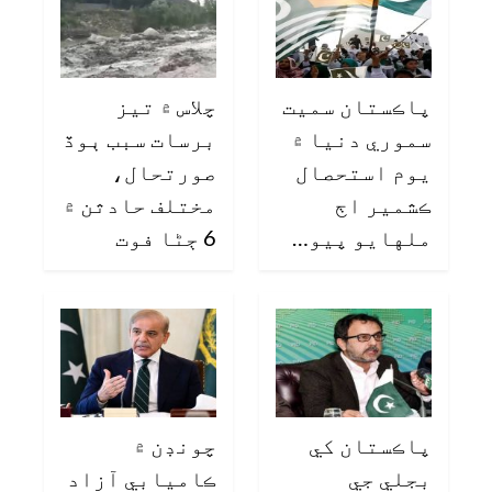
پاڪستان سميت
چلاس ۾ تيز
سموري دنيا ۾
برسات سبب ٻوڏ
يوم استحصال
صورتحال،
ڪشمير اڄ
مختلف حادثن ۾
ملهايو پيو…
6 ڄڻا فوت
پاڪستان کي
چونڊن ۾
بجلي جي
ڪاميابي آزاد