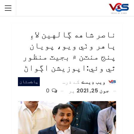
ناصر شاهه ڳالهين لاءِ
ٻاهر وٺي ويو، پويان
پنج منٽن ۾ بجيٽ منظور
ٿي وئي:اپوزيشن اڳواڻ
ويب ڊيسڪ
کے ذریعہ
پاڪستان
جون 25, 2021
پر
0