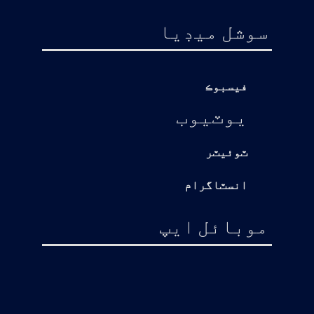
سوشل ميڊيا
فيسبوڪ
يوٽيوب
ٽوئيٽر
انسٽاگرام
موبائل ايپ