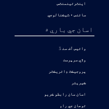
اينٽرتينمنٽس
سائنس ۽ ٽيڪنالوجي
اسان جي باري ۾
ڌ
وائيس آف سن
وڏي سرپرست
پروجيڪٽ ڊائريڪٽر
ڪيريئر
اسان سان رابطو ڪريو
توهان جي راءِ