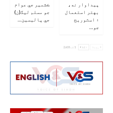
پيداوار نه،
ڪشمير جي عوام
بهتر استعمال
جو مسلم ليگ(ن)
۽ اسٽوريج
جي پاليسين…
جو…
پچھلا
اگلا
1 کے 2,633