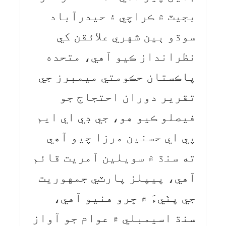
بجيٽ ۾ ڪراچي ۽ حيدرآباد
سوڌو ٻين شهري علائقن کي
نظرانداز ڪيو آهي، متحده
پاڪستان حڪومتي ميمبرز جي
تقرير دوران احتجاج جو
فيصلو ڪيو هو، جي ڊي اي ايم
پي اي حسنين مرزا چيو آهي
ته سنڌ ۾ سويلين آمريت قائم
آهي، پيپلز پارٽي جمهوريت
جي پٺيءَ ۾ ڇرو هنيو آهي،
سنڌ اسيمبلي ۾ عوام جو آواز