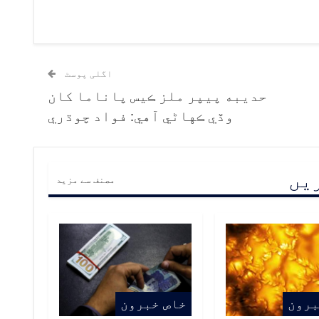
اگلی پوسٹ
حديبه پيپر ملز ڪيس پاناما کان
وڏي ڪهاڻي آهي: فواد چوڌري
ریں
مصنف سے مزید
برون
خاص خبرون