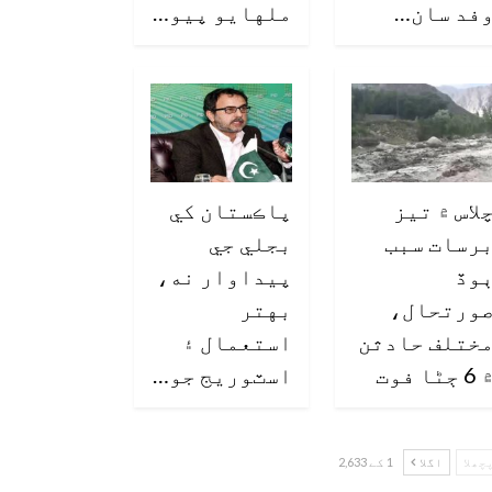
فد سان…
ملهايو پيو…
لاس ۾ تيز
پاڪستان کي
رسات سبب
بجلي جي
وڏ
پيداوار نه،
ورتحال،
بهتر
ختلف حادثن
استعمال ۽
6 ڄڻا فوت
اسٽوريج جو…
چھلا
اگلا
1 کے 2,633