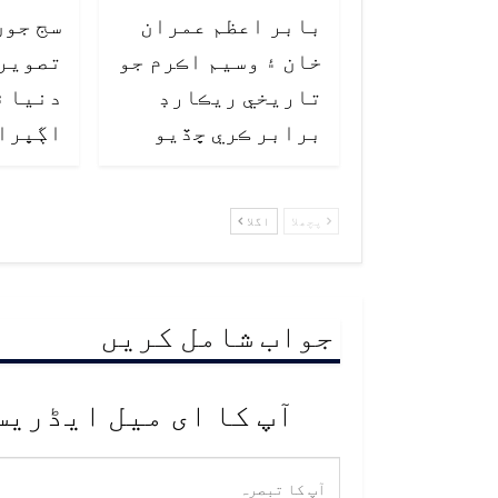
بابر اعظم عمران
سج جون
خان ۽ وسيم اڪرم جو
تصوير
تاريخي ريڪارڊ
دنيا ۾
برابر ڪري ڇڏيو
اڳڀرا
پچھلا
اگلا
جواب شامل کریں
آپ کا ای میل ایڈریس