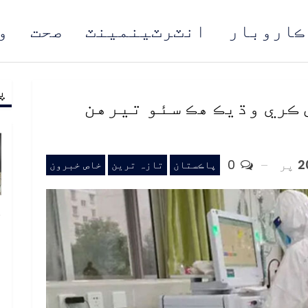
ڪاروبار
انٽرٽينمينٽ
صحت
و
پ
مُن
 ڪري وڌيڪ هڪ سئو تيرهن
پر
0
پاڪستان
تازہ ترین
خاص خبرون
خ
ص
و
ف
ا