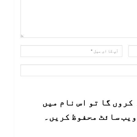
کروں گا تو اس نام میں
 ویب سائٹ محفوظ کریں۔