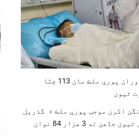
و
چ
ب
ٻ
اسلام آباد:گذريل 24 ڪلاڪن دوران پوري ملڪ مان 113 ڄڻا
ص
ت ٿيون
م
۾ 
نگن اکرن موجب پوري ملڪ ۾ گذريل
24 ڪلاڪن دوران 113 فوتگيون ٿيون جڏهن ته 3 هزار 84 نوان
پ