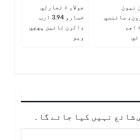
 نيون
جولاءِ ۾ تجارتي
ون، سائنسي
خسارو 3.94 ارب
 اهم
ڊالرن تائين پهچي
ئي
ويو
 شائع نہیں کیا جائے گا۔