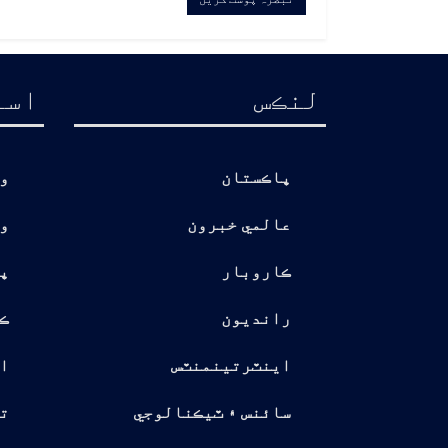
لنڪس
اسا
پاڪستان
و
عالمي خبرون
و
ڪاروبار
پ
رانديون
ڪ
اينٽرتينمنٽس
ا
سائنس ۽ ٽيڪنالوجي
تو