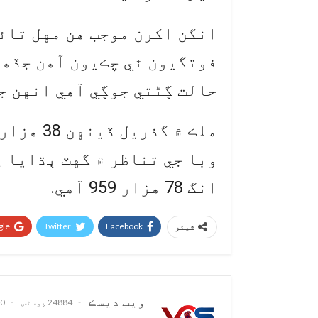
فوتگيون ٿي چڪيون آهن جڏهن
حالت ڳڻتي جوڳي آهي انهن جو انگ 
وبا جي تناظر ۾ گهٽ ٻڌايا پ
انگ 78 هزار 959 آهي.
le+
Twitter
Facebook
شیئر
ويب ڊيسڪ
24884 پوسٹس
0 تبصرے