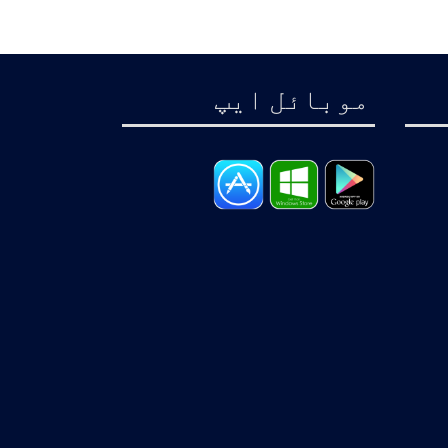
موبائل ايپ