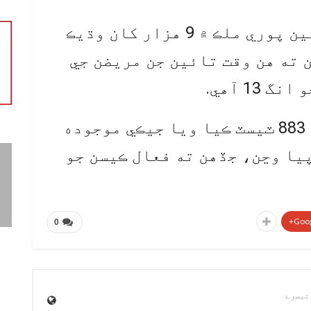
انگن اکرن موجب هن مهل تائين پوري ملڪ ۾ 9 هزار کان وڌيڪ
 ته هن وقت تائين جن مريضن جي
13 آهي.
ملڪ ۾ گذريل ڏينهن 38 هزار 883 ٽيسٽ ڪيا ويا جيڪي موجوده
يا وڃن، جڏهن ته فعال ڪيسن جو
Goog
0