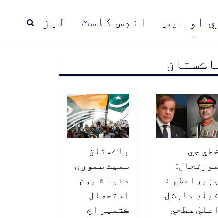
ي او ايس
انڊس کاسٽ
ليز
اڪستان
ڍ
پاڪستان
عالمي خبرون
طي جي
پاڪستان
ورتحال:
سميت سموري
زيراعظم ۽
دنيا ۾ يوم
يلڊ مارشل
استحصال
عليٰ سطحي
ڪشمير اڄ