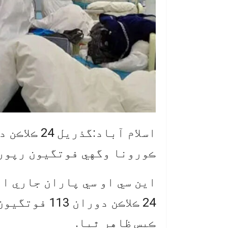
ڪورونا وگهي فوتگيون رپور
اين سي او سي پاران جاري ا
ڪيس ظاهر ٿيا.