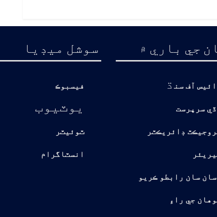
ن جي باري ۾
سوشل ميڊيا
ڌ
ائيس آف سن
فيسبوڪ
يوٽيوب
ڏي سرپرست
روجيڪٽ ڊائريڪٽر
ٽوئيٽر
يريئر
انسٽاگرام
سان سان رابطو ڪريو
هان جي راءِ