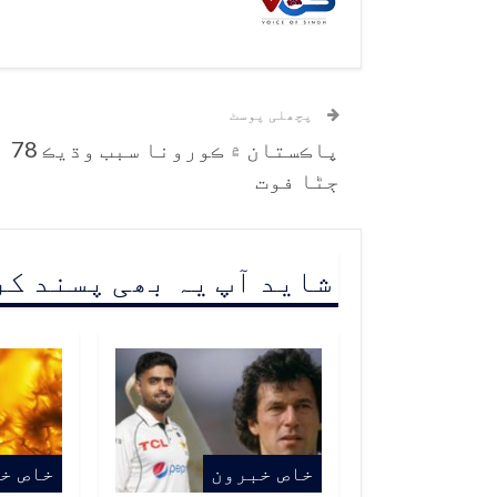
پچھلی پوسٹ
پاڪستان ۾ ڪورونا سبب وڌيڪ 78
ڄڻا فوت
شاید آپ یہ بھی پسند ک
خاص خبرون
خاص خ