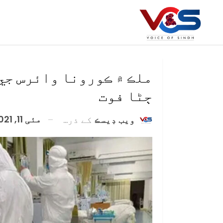
ملڪ ۾ ڪورونا وائرس جي
ڄڻا فوت
مئی 11, 2021
ويب ڊيسڪ
کے ذریعہ