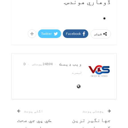
ڏوهاري هوندس.
Twitter
Facebook
شیئر
ويب ڊيسڪ
24894 پوسٹس
0
تبصرے
پچھلی پوسٹ
اگلی پوسٹ
جهانگير ترين
ڪي پي جي صحت
گروپ اڄ وزير
واري وزير