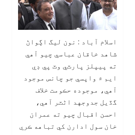
اسلام آباد : نون ليگ اڳواڻ
شاهد خاقان عباسي چيو آهي
ته پيپلز پارٽي وٽ پي ڊي
ايم ۾ واپسي جو چانس موجود
آهي، موجوده حڪومت خلاف
گڏيل جدوجهد اڻٽر آهي،
احسن اقبال چيو ته عمران
خان سول ادارن کي تباهه ڪري