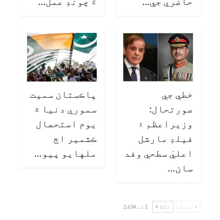
حاضري جي…
۾ چونڊ عمل…
خطي جي
پاڪستان سميت
صورتحال:
سموري دنيا ۾
وزيراعظم ۽
يوم استحصال
فيلڊ مارشل
ڪشمير اڄ
اعليٰ سطحي وفد
ملهايو پيو…
سان…
پچھلا
اگلا
1 کے 2,634