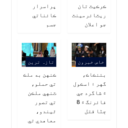
ڪرڪيٽ تان
پراسرار
ريٽائرمينٽ
ڪائناتي
جو اعلان
جسم
خاص خبرون
تازہ ترین
بئنڪاڪ،
ڪنهن به ملڪ
گهر ۽ اسڪول
تي حملو،
۾ شاگرد جي
ٽنهي ملڪن
فائرنگ ۾ 8
تي تصور
ڄڻا قتل
ٿيندو،
معاهدي تي