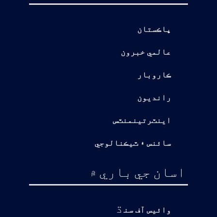
پاڪستان
عالمي خبرون
ڪاروبار
رانديون
اينٽرتينمنٽس
سائنس ۽ ٽيڪنالوجي
اسان جي باري ۾
ڌ
وائيس آف سن