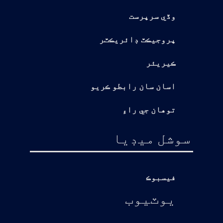
وڏي سرپرست
پروجيڪٽ ڊائريڪٽر
ڪيريئر
اسان سان رابطو ڪريو
توهان جي راءِ
سوشل ميڊيا
فيسبوڪ
يوٽيوب