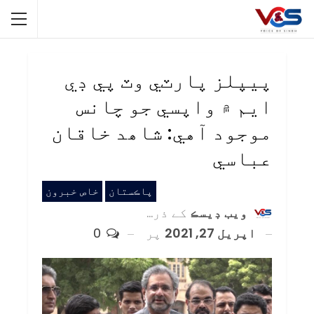
پيپلز پارٽي وٽ پي ڊي
ايم ۾ واپسي جو چانس
موجود آهي: شاھد خاقان
عباسي
پاڪستان
خاص خبرون
ويب ڊيسڪ
کے ذریعہ
اپریل 27, 2021
پر
0