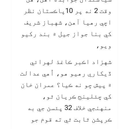
وقت 2 نه پر 10پاڪستان نظر
اچي رهيا آهن، شهباز شريف
کي بنا جواز جيل ۾ بند رکيو
ويو،
شهزاد اڪبر ڪاغذ لهرائي
ڏيکاري رهيو هو، اُهي عدالت
۾ پيش ڇو نه ڪيا؟ عمران خان
کي چئلينج ڪريان ٿو،
منهنجي خلاف 32 پئسن جي به
ڪرپشن ثابت ٿي ته قوم جو