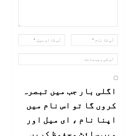
اگلی بار جب میں تبصرہ
کروں گا تو اس نام میں
اپنا نام ، ای میل اور
ویب سائٹ محفوظ کریں۔