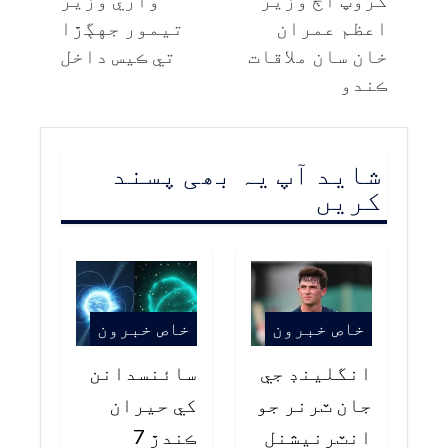
اعظم عمران
تيمور جهڳڙا
خان سان ملاقات
تي ڪيس داخل
ڪندو
شاید آپ یہ بھی پسند
کریں
خاص خبرون
خاص خبرون
انگلينڊ جي
سائنسدانن
جان ٽرنر جو
کي حيران
انٽرنيشنل
ڪندڙ 7