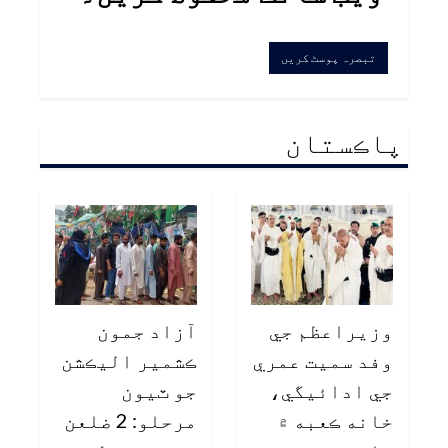
پاڪستان
وزيراعظم جي
آزاد جمون
وفد سميت عمري
ڪشمير اليڪشن
جي ادائيگي،
جو ٽيون
خانه ڪعبه ۾
مرحلو: 2 ضلعن