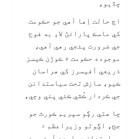
ڇڏيو،
اڄ حالت اِها آهي جو حڪومت
کي ماسڪ پارائڻ لاءِ به فوج
جي ضرورت پئجي رهي آهي،
موجوده حڪومت ۾ ڪوڙن ڪيسز
ذريعي آفيسرز کي هراسان
ڪيو، سازش تحت سياستدانن
جي ڪردار ڪُشي ڪئي پئي وڃي،
ڇا هتي رڳو سپريم ڪورٽ جو
جج، اڳوڻو وزيراعظم ۽
سياستدان جوابده آهن، هن