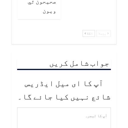
صحيحون ٿي
ويون
پچھلا
اگلا
جواب شامل کریں
آپ کا ای میل ایڈریس
شائع نہیں کیا جائے گا۔