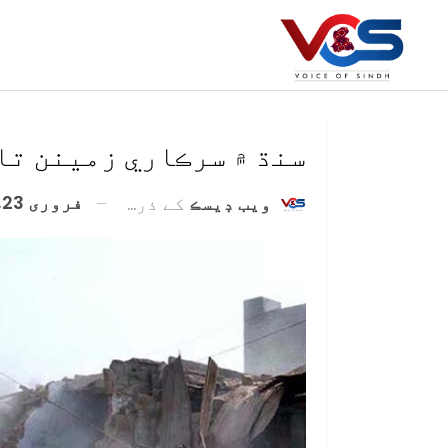
سنڌ ۾ سرڪاري زمينن تان
فروری 23, 2021
ويب ڊيسڪ
کے ذریعہ