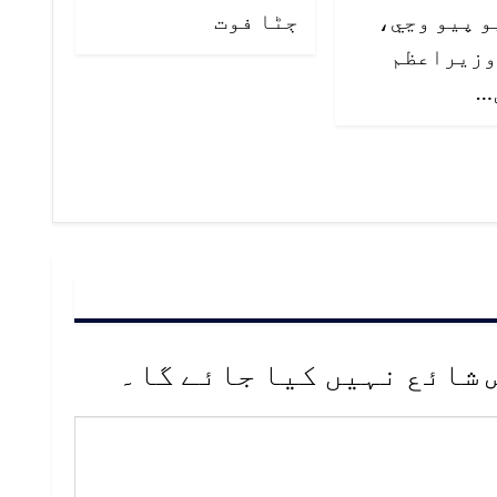
 پيو وڃي،
ڄڻا فوت
وزيراعظم
…
 شائع نہیں کیا جائے گا۔