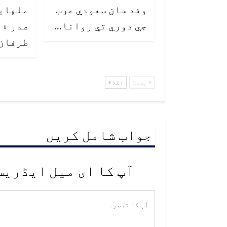
وفد سان سعودي عرب
ملهايو
جي دوري تي روانا…
صدر ۽ 
طرفان
پچھلا
اگلا
جواب شامل کریں
آپ کا ای میل ایڈریس