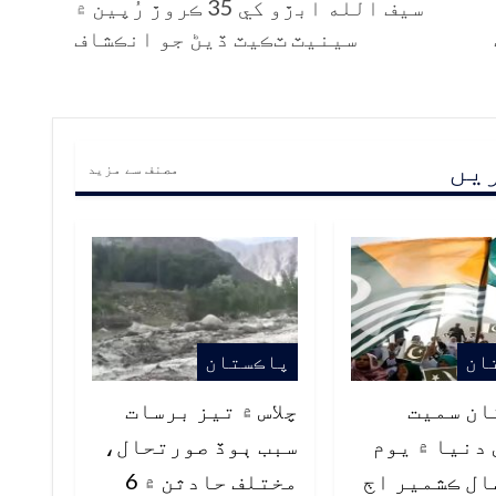
سيف الله ابڙو کي 35 ڪروڙ رُپين ۾
سينيٽ ٽڪيٽ ڏيڻ جو انڪشاف
ریں
مصنف سے مزید
ان
پاڪستان
ان سميت
چلاس ۾ تيز برسات
دنيا ۾ يوم
سبب ٻوڏ صورتحال،
ل ڪشمير اڄ
مختلف حادثن ۾ 6