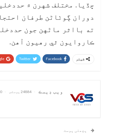
ڇڏيا. مختلف شهرن ۾ حددخلين
دوران ڳوٺاڻن طرفان احتجاج
ته بااثر ماڻهن جون حددخلي
ڪاروايون ٿي رهيون آهن.
le+
Twitter
Facebook
شیئر
ويب ڊيسڪ
24884 پوسٹس
0 تبصرے
پچھلی پوسٹ