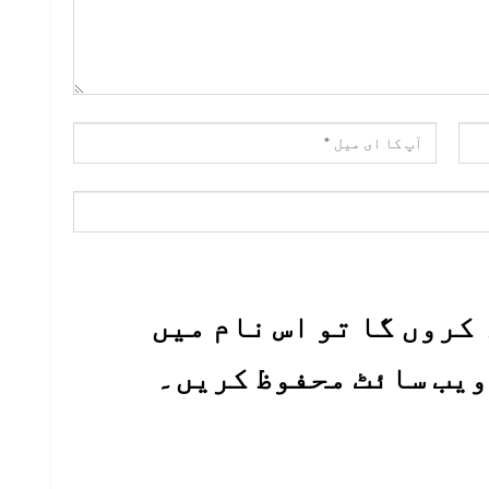
کروں گا تو اس نام میں
 ویب سائٹ محفوظ کریں۔