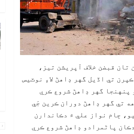
و
چ
ب
 تان قبضن خلاف آپريشن تيز،
ٻ
پرن تي اڏيل گهر ڊاهڻ لاءِ نوٽيس
ص
پنهنجا گهر ڊاهڻ شروع ڪري
م
۾ 
 تي گهر ڊاهڻ دوران ڪرين جَي
يو، ڄام نواز علي ۾ دڪاندارن
دڪان پاڻمرادو ڊاهڻ شروع ڪري
پ