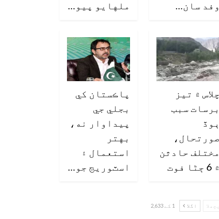
فد سان…
ملهايو پيو…
لاس ۾ تيز
پاڪستان کي
رسات سبب
بجلي جي
وڏ
پيداوار نه،
ورتحال،
بهتر
ختلف حادثن
استعمال ۽
6 ڄڻا فوت
اسٽوريج جو…
چھلا
اگلا
1 کے 2,633