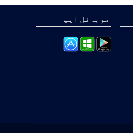
موبائل ايپ