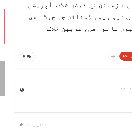
 ۽ زمينن تي قبضن خلاف آپريشن
 ڪيو ويو، ڳوٺاڻن جو چوڻ آهي
ون قائم آهن، غريبن خلاف
Goog
0
اگلی پوسٹ