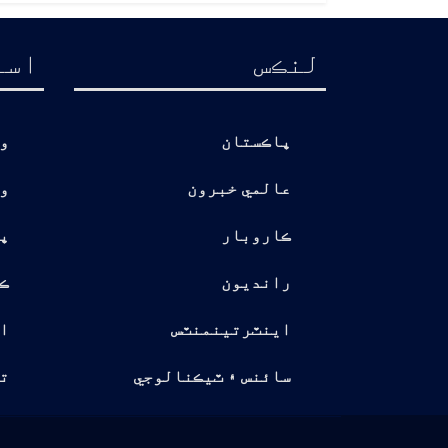
لنڪس
اسا
پاڪستان
و
عالمي خبرون
و
ڪاروبار
پ
رانديون
ڪ
اينٽرتينمنٽس
ا
سائنس ۽ ٽيڪنالوجي
تو