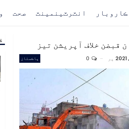
ڪاروبار
انٽرٽينمينٽ
صحت
و
پ
مُن
 قبضن خلاف آپريشن تيز
پر
0
پاڪستان
خ
ص
و
ف
ا