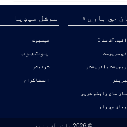
ن جي باري ۾
سوشل ميڊيا
ڌ
ائيس آف سن
فيسبوڪ
يوٽيوب
ڏي سرپرست
روجيڪٽ ڊائريڪٽر
ٽوئيٽر
يريئر
انسٽاگرام
سان سان رابطو ڪريو
هان جي راءِ
© 2026 وائس آف سندھ