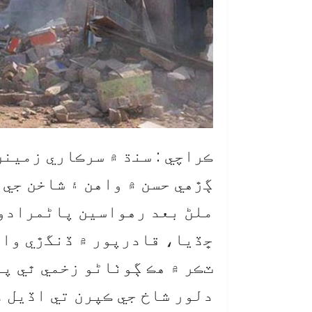
ڪراچي : سنڌ ۾ سرڪاري زمينن
ڳڙهي حسن ۾ واهن ۽ شاخن جي ڪ
ملڻ بعد رهواسين پاڻمرادو 
ڇڏيا، قادرپور ۾ ڏنگڙي واهه
ٽڪر ۾ هڪ ڳوٺاڻو زخمي ٿي پ
دلور شاخ جي ڪپرن تي اڏيل 