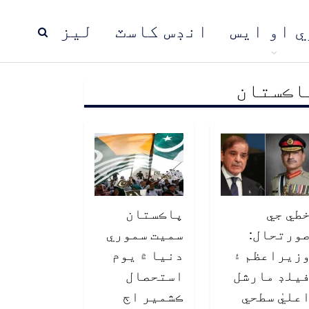
ي او ايس
انڊس کاسٽ
ليز
اڪستان
ڍ
پاڪستان
عالمي خبرون
طي جي
پاڪستان
ورتحال:
سميت سموري
زيراعظم ۽
دنيا ۾ يوم
يلڊ مارشل
استحصال
عليٰ سطحي
ڪشمير اڄ