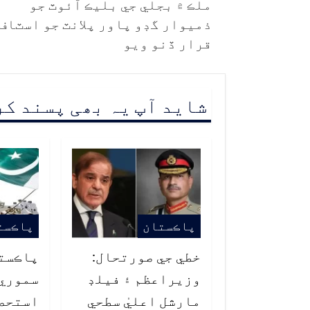
ملڪ ۾ بجلي جي بليڪ آئوٽ جو
ذميوار گڊو پاور پلانٽ جو اسٽاف
قرار ڏنو ويو
شاید آپ یہ بھی پسند ک
پاڪستان
پاڪست
خطي جي صورتحال:
پاڪست
وزيراعظم ۽ فيلڊ
سموري 
مارشل اعليٰ سطحي
استحصا