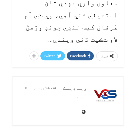
معاون واري عهدي تان
استعيفيٰ ڏني آهي، پي ٽي آءِ
طرفان کيس ننڍي چونڊ وڙهڻ
لاءِ ٽڪيٽ ڏني ويندي….
Twitter
Facebook
شیئر
ويب ڊيسڪ
24884 پوسٹس
0
تبصرے