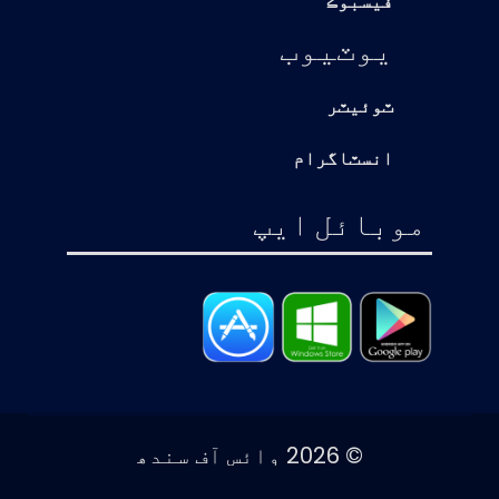
فيسبوڪ
يوٽيوب
ٽوئيٽر
انسٽاگرام
موبائل ايپ
© 2026 وائس آف سندھ