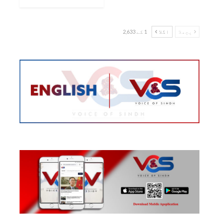
پچھلا
اگلا
1 کے 2,633