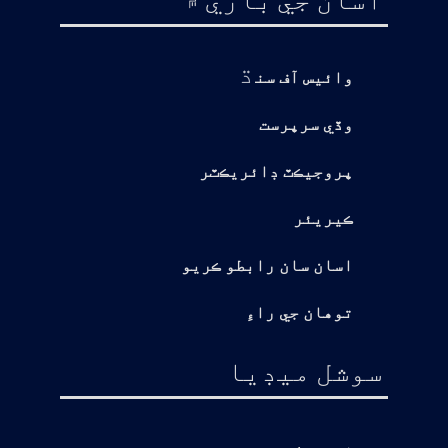
ڌ
وائيس آف سن
وڏي سرپرست
پروجيڪٽ ڊائريڪٽر
ڪيريئر
اسان سان رابطو ڪريو
توهان جي راءِ
سوشل ميڊيا