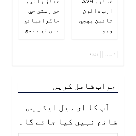
خسارو 3.94
جهاز رانيءَ
ارب ڊالرن
جي رستي جي
تائين پهچي
جاگرافيائي
ويو
حدن تي متفق
پچھلا
اگلا
جواب شامل کریں
آپ کا ای میل ایڈریس
شائع نہیں کیا جائے گا۔