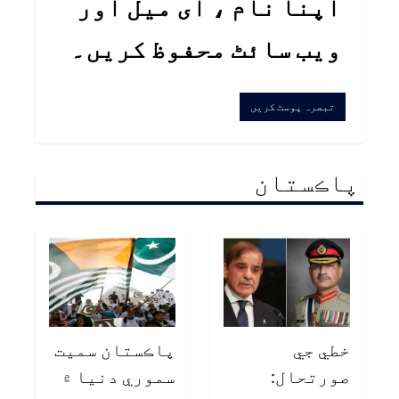
اپنا نام ، ای میل اور
ویب سائٹ محفوظ کریں۔
پاڪستان
خطي جي
پاڪستان سميت
صورتحال:
سموري دنيا ۾