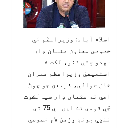
اسلام آباد: وزيراعظم جَي
خصوصي معاون عثمان ڊار
عهدو ڇڏي ڏنو، لکت ۾
استعيفيٰ وزيراعظم عمران
خان حوالي، ذريعن جو چوڻ
آهي ته عثمان ڊار سيالڪوٽ
جَي قومي تڪ اين اي 75 تي
ننڍي چونڊ وڙهڻ لاءِ خصوصي