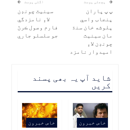
پچھلی پوسٹ
اگلی پوسٹ
پ پ پاران
سينيٽ چونڊن
پنجاب واسي
لاءِ نامزدگي
پلوشه خان سنڌ
فارم وصول ڪرڻ
مان سينيٽ
جو سلسلو جاري
چونڊن لاءِ
اميدوار نامزد
شاید آپ یہ بھی پسند
کریں
خاص خبرون
خاص خبرون