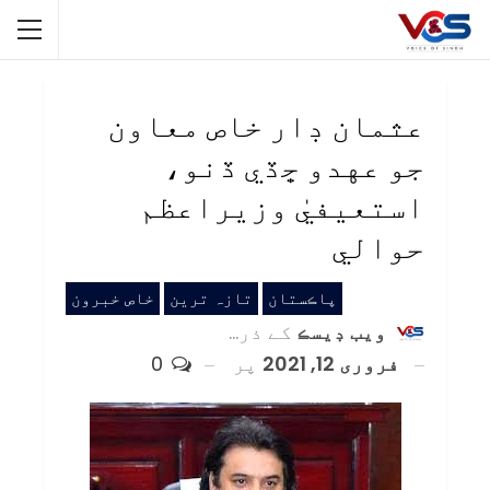
عثمان ڊار خاص معاون
جو عهدو ڇڏي ڏنو،
استعيفيٰ وزيراعظم
حوالي
پاڪستان
تازہ ترین
خاص خبرون
ويب ڊيسڪ
کے ذریعہ
فروری 12, 2021
پر
0