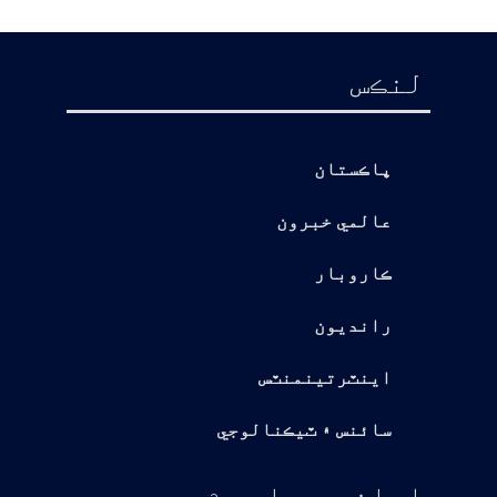
لنڪس
پاڪستان
عالمي خبرون
ڪاروبار
رانديون
اينٽرتينمنٽس
سائنس ۽ ٽيڪنالوجي
اسان جي باري ۾