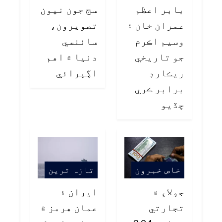
بابر اعظم
سج جون نيون
عمران خان ۽
تصويرون،
وسيم اڪرم
سائنسي
جو تاريخي
دنيا ۾ اهم
ريڪارڊ
اڳڀرائي
برابر ڪري
ڇڏيو
خاص خبرون
تازہ ترین
جولاءِ ۾
ايران ۽
تجارتي
عمان هرمز ۾