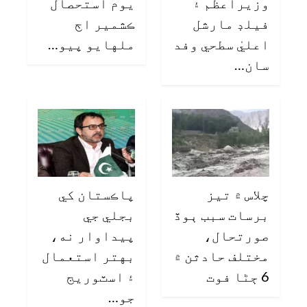
وزيراعظم ۽
يوم استحصال
فيلڊ مارشل
ڪشمير اڄ
اعليٰ سطحي وفد
ملهايو پيو…
سان…
چلاس ۾ تيز
پاڪستان کي
برسات سبب ٻوڏ
بجلي جي
صورتحال،
پيداوار نه،
مختلف حادثن ۾
بهتر استعمال
6 ڄڻا فوت
۽ اسٽوريج
جو…