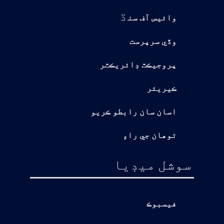
ڌ
وائيس آف سن
وڏي سرپرست
پروجيڪٽ ڊائريڪٽر
ڪيريئر
اسان سان رابطو ڪريو
توهان جي راءِ
سوشل ميڊيا
فيسبوڪ