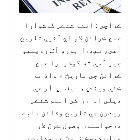
ڪراچي : انڪم ٽئڪس گوشوارا
جمع ڪرائڻ لاءِ اڄ آخري تاريخ
آهي، فيڊرل بورڊ آف روينيو
چيو آهي ته گوشوارا جمع
ڪرائڻ جي تاريخ ۾ واڌ نه
ڪئي ويندي، ايف بي آر جي
ذيلي ادارن کي انڪم ٽئڪس
ريٽرن جي تاريخ وڌائڻ بابت
درخواستون وصول ڪرڻ لاءِ
هيلپ ڊيسڪ ٺاهڻ جي هدايت،