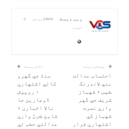
ويب ڊيسڪ
24894 پوسٹس
0
تبصرے
پچھلی پوسٹ
اگلی پوسٹ
احتساب عدالت
سنڌ جي گهرو
مني لانڊرنگ
کاتي اشتهاري
ڪيس ۾ شهباز
۽ روپوش
شريف جي گهر
ڏوهارين جا
واري نصرت
نالا اخبارن ۾
شهباز کي
شايع ڪرڻ واري
اشتهاري قرار
عدالتي حڪم تي