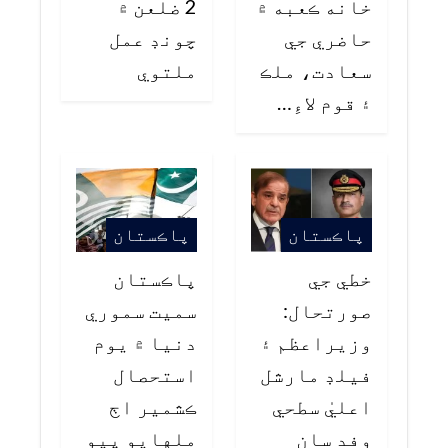
خانه ڪعبه ۾
2 ضلعن ۾
حاضري جي
چونڊ عمل
سعادت، ملڪ
ملتوي
۽ قوم لاءِ…
پاڪستان
پاڪستان
خطي جي
پاڪستان
صورتحال:
سميت سموري
وزيراعظم ۽
دنيا ۾ يوم
فيلڊ مارشل
استحصال
اعليٰ سطحي
ڪشمير اڄ
وفد سان
ملهايو پيو