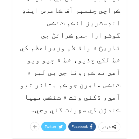
ڪراچي چئمبر آف ڪامرس اينڊ
انڊسٽريز انڪم ٽئڪس
گوشوارا جمع ڪرائڻ جي
تاريخ ۾ واڌ لاءِ وزيراعظم کي
خط لکي ڇڏيو، خط ۾ چيو ويو
آهي ته ڪورونا جي ٻي لهر ۾
ٽئڪس ماهرن جو ڪم متاثر ٿيو
آهي، ڏکئي وقت ۾ ٽئڪس مهيا
ڪندڙن کي سهولت ڏني وڃي..
Twitter
Facebook
شیئر