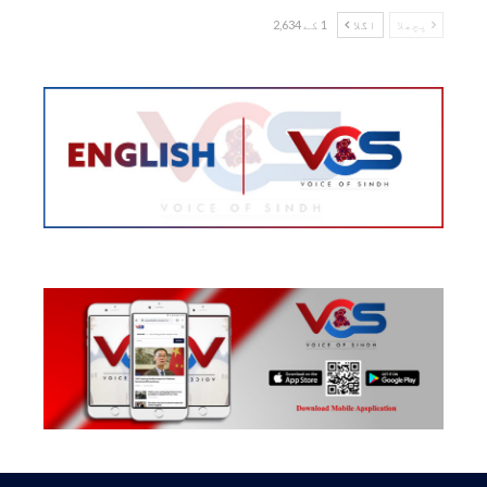
پچھلا
اگلا
1 کے 2,634