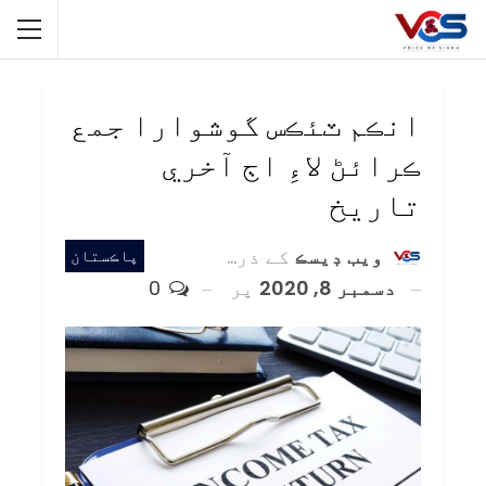
انڪم ٽئڪس گوشوارا جمع
ڪرائڻ لاءِ اڄ آخري
تاريخ
ويب ڊيسڪ
کے ذریعہ
پاڪستان
دسمبر 8, 2020
پر
0