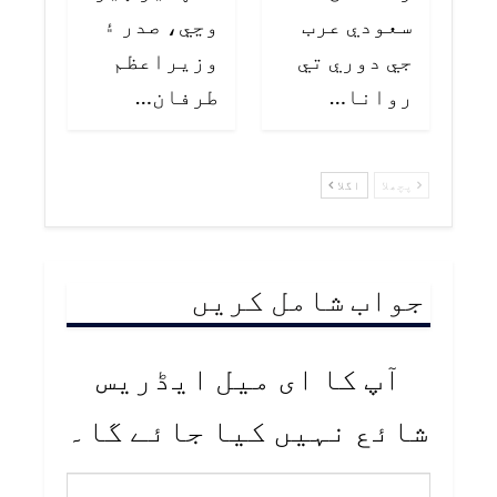
سعودي عرب
وڃي، صدر ۽
جي دوري تي
وزيراعظم
روانا…
طرفان…
پچھلا
اگلا
جواب شامل کریں
آپ کا ای میل ایڈریس
شائع نہیں کیا جائے گا۔