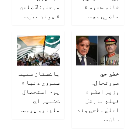
خانه ڪعبه ۾
مرحلو: 2 ضلعن
حاضري جي…
۾ چونڊ عمل…
خطي جي
پاڪستان سميت
صورتحال:
سموري دنيا ۾
وزيراعظم ۽
يوم استحصال
فيلڊ مارشل
ڪشمير اڄ
اعليٰ سطحي وفد
ملهايو پيو…
سان…