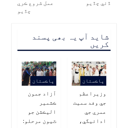
ڏئي ڇڏيو
عمل شروع ڪري
ڇڏيو
شاید آپ یہ بھی پسند
کریں
پاڪستان
پاڪستان
وزيراعظم
آزاد جمون
جي وفد سميت
ڪشمير
عمري جي
اليڪشن جو
ادائيگي،
ٽيون مرحلو: