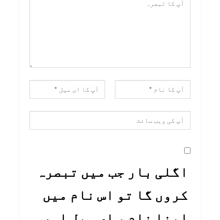
اگلی بار جب میں تبصرہ
کروں گا تو اس نام میں
اپنا نام ، ای میل اور