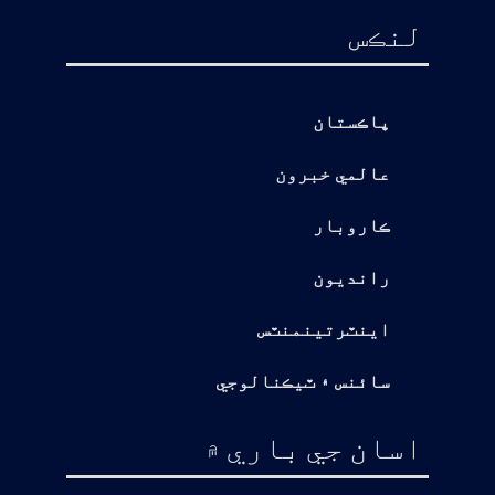
لنڪس
پاڪستان
عالمي خبرون
ڪاروبار
رانديون
اينٽرتينمنٽس
سائنس ۽ ٽيڪنالوجي
اسان جي باري ۾