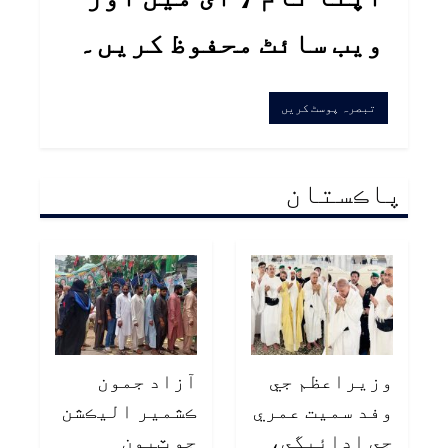
ویب سائٹ محفوظ کریں۔
پاڪستان
وزيراعظم جي
آزاد جمون
وفد سميت عمري
ڪشمير اليڪشن
جي ادائيگي،
جو ٽيون