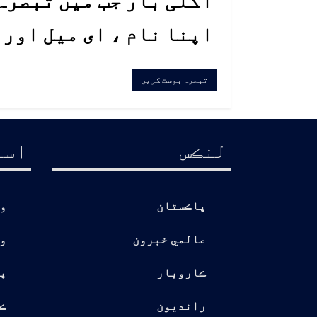
اگلی بار جب میں تبصرہ 
اپنا نام ، ای میل اور
لنڪس
اسا
پاڪستان
و
عالمي خبرون
و
ڪاروبار
پ
رانديون
ڪ