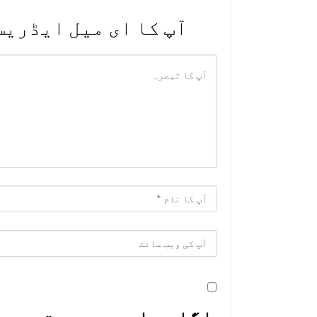
آپ کا ای میل ایڈریس