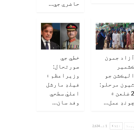
حاضري جي…
زاد جمون
خطي جي
شمير
صورتحال:
ليڪشن جو
وزيراعظم ۽
يون مرحلو:
فيلڊ مارشل
2 ضلعن ۾
اعليٰ سطحي
ونڊ عمل…
وفد سان…
چھلا
اگلا
1 کے 2,634