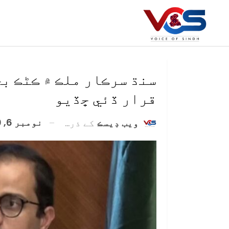
سنڌ سرڪار ملڪ ۾ ڪڻڪ ب
قرار ڏئي ڇڏيو
نومبر 6, 2020
ويب ڊيسڪ
کے ذریعہ