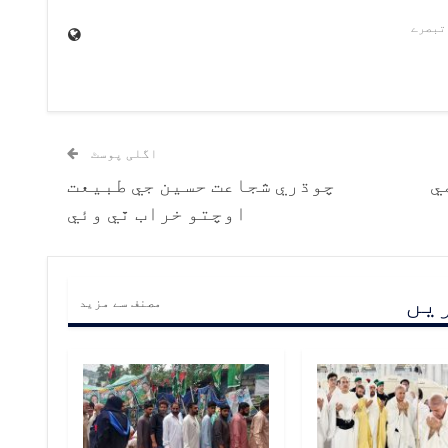
اگلی پوسٹ
ي
چوڌري شجاعت حسين جي طبيعت
اوچتو خراب ٿي وئي
ریں
مصنف سے مزید