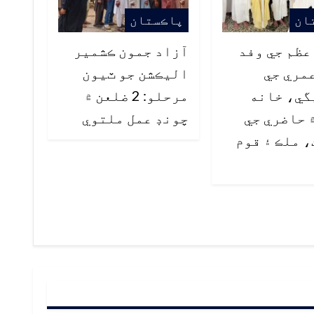
ان
پاڪستان
ظم جي وفد
آزاد جمون ڪشمير
مري جي
اليڪشن جو ٽيون
گي، خانه
مرحلو: 2 ضلعن ۾
 حاضري جي
چونڊ عمل ملتوي
 ملڪ ۽ قوم