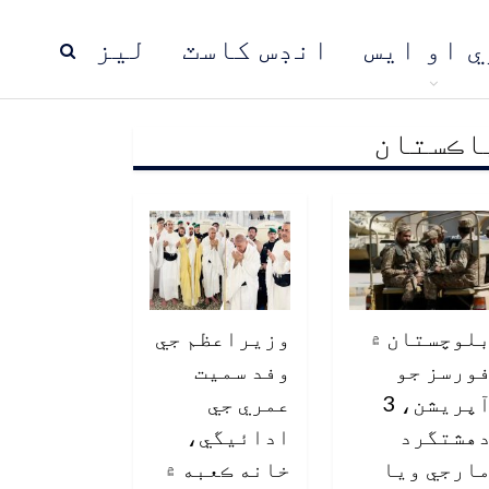
ي او ايس
انڊس کاسٽ
ليز
اڪستان
ڍ
پاڪستان
عالمي خبرون
لوچستان ۾
وزيراعظم جي
ورسز جو
وفد سميت
آپريشن، 3
عمري جي
هشتگرد
ادائيگي،
ارجي ويا
خانه ڪعبه ۾