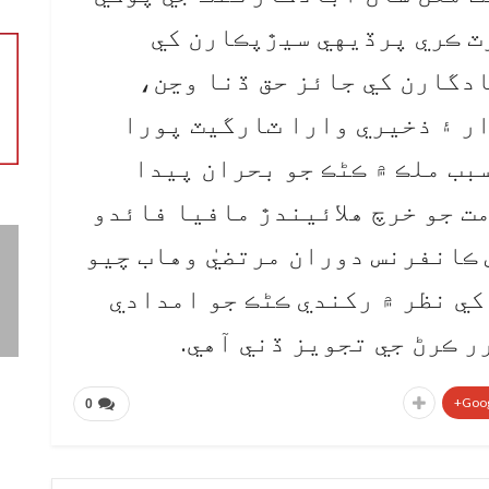
ٽ ڪري پرڏيهي سيڙپڪارن کي
دگارن کي جائز حق ڏنا وڃن،
ار ۽ ذخيري وارا ٽارگيٽ پورا
بب ملڪ ۾ ڪڻڪ جو بحران پيدا
ت جو خرچ هلائيندڙ مافيا فائدو
 ڪانفرنس دوران مرتضيٰ وهاب چيو
کي نظر ۾ رکندي ڪڻڪ جو امدادي
Goog
0