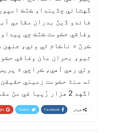
گهٽائي ڇڏيندا، ڪڻڪ امپور
فائدو ڏيڻ بدران مقامي آبا
وفاقي حڪومت ڪڻڪ جِي پيداو
ڪرڻ ۾ ناڪام ٿي وئي، جنهن س
ٿيو، بحران مان وفاقي حڪوم
وٺي رهي آهي، ڪراچي ۾ پريس
ته سنڌ حڪومت زميني حقيقن 
اگهه 2 هزار رُپيا في مڻ مقرر ڪرڻ جي تجويز ڏني آهي.
le+
Twitter
Facebook
شیئر