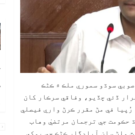
آ
ڪ
ا
صوبي سوڌو سموري ملڪ ۾ ڪڻڪ
ٽ
رار ڏئي ڇڏيو، وفاقي سرڪار کان
چ
امدادي اگهه 14 سئو رُپيا في مڻ مقرر ڪرڻ واري فيصلي
 حڪومت جي ترجمان مرتضيٰ وهاب
پ
ٽ ملڻ سان آبادگار ڪڻڪ جي پوکي