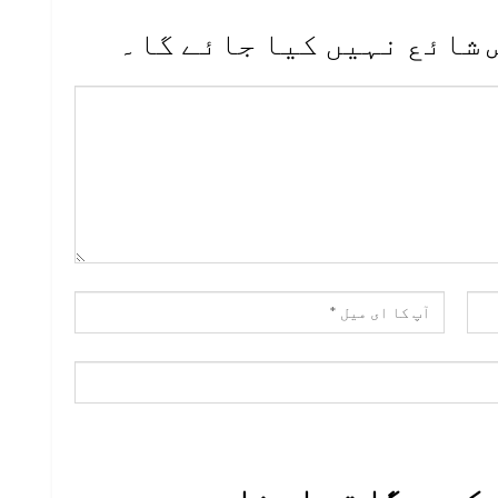
 شائع نہیں کیا جائے گا۔