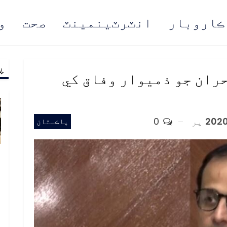
ڪاروبار
انٽرٽينمينٽ
صحت
و
پ
مُن
حران جو ذميوار وفاق کي
پر
0
پاڪستان
ب
ف
د
م