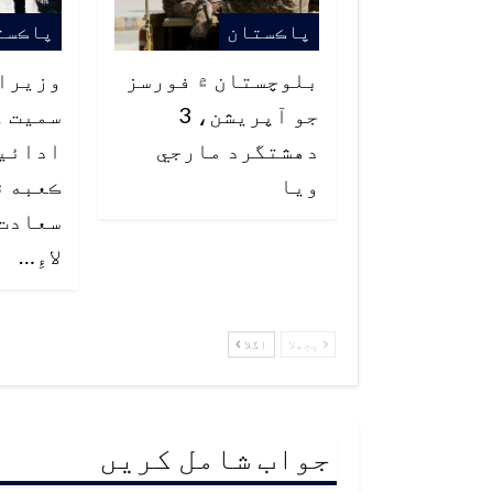
پاڪستان
پاڪست
بلوچستان ۾ فورسز
وزيراع
جو آپريشن، 3
سميت ع
دهشتگرد مارجي
ادائي
ويا
ڪعبه ۾
سعادت،
لاءِ…
پچھلا
اگلا
جواب شامل کریں