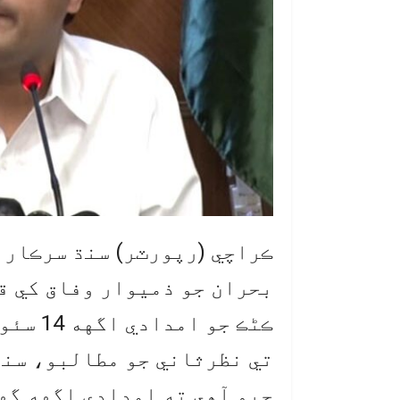
ڪراچي (رپورٽر) سنڌ سرڪار 
بحران جو ذميوار وفاق کي ق
ڪڻڪ جو 
تي نظرثاني جو مطالبو، سنڌ
چيو آهي ته امدادي اگهه گه