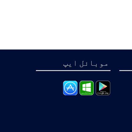
موبائل ايپ