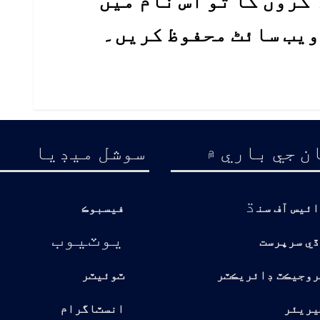
کروں گا تو اس نام میں
 ویب سائٹ محفوظ کریں۔
ن جي باري ۾
سوشل ميڊيا
ڌ
ائيس آف سن
فيسبوڪ
يوٽيوب
ڏي سرپرست
روجيڪٽ ڊائريڪٽر
ٽوئيٽر
يريئر
انسٽاگرام