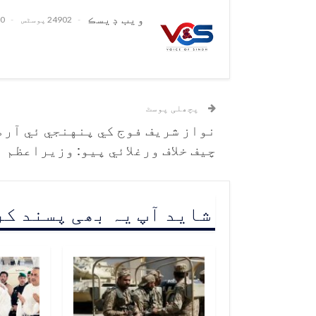
ويب ڊيسڪ
24902 پوسٹس
0 تبصرے
پچھلی پوسٹ
نواز شريف فوج کي پنهنجي ئي آرم
چيف خلاف ورغلائي پيو: وزيراعظم
شاید آپ یہ بھی پسند ک