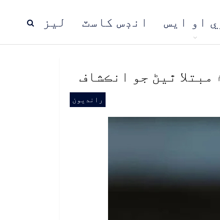
ي او ايس
انڊس کاسٽ
ليز
ڍ
پاڪستان
عالمي خبرون
مبتلا ٿيڻ جو انڪشاف
رانديون