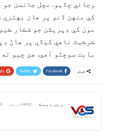
وڃائي ڇڏيو. مچل جانسن جو چ
کي منهن ڏنو پر هان بهتري 
مون کي ڊپريشن جو شڪار ڪيو.
ڪرڪيٽ ناهي کيڏي پر هاڻ ڊپر
بابت سوچڻو آهي. هن چيو ته د
le+
Twitter
Facebook
شیئر
ويب ڊيسڪ
24902 پوسٹس
0 تبصرے