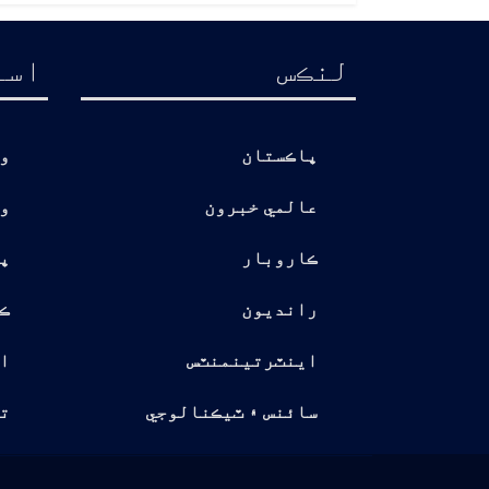
لنڪس
اسا
پاڪستان
و
عالمي خبرون
و
ڪاروبار
پ
رانديون
ڪ
اينٽرتينمنٽس
ا
سائنس ۽ ٽيڪنالوجي
تو