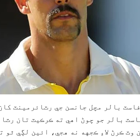
اسٽ بالر مچل جانسن جي رٽائرمينٽ کان 
اسٽ بالر جو چوڻ اهي ته ڪرڪيٽ تان رٽائ
وٽ ڪرڻ لاءِ ڪجهه نه هجي، ائين لڳي ٿو 