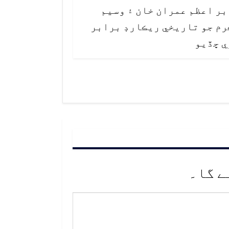
بر اعظم عمران خان ۽ وسيم
رم جو تاريخي ريڪارڊ برابر
ي ڇڏيو
ے گا۔