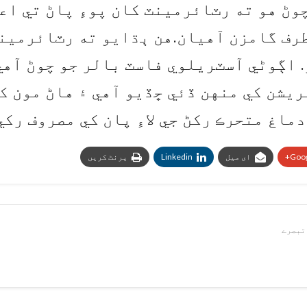
وڻ هو ته رٽائرمينٽ کان پوءِ پاڻ تي ا
طرف گامزن آهيان.هن ٻڌايو ته رٽائرمينٽ
 اڳوڻي آسٽريلوي فاسٽ بالر جو چوڻ آهي
يشن کي منهن ڏئي ڇڏيو آهي ۽ هاڻ مون ک
ماغ متحرڪ رکڻ جي لاءِ پان کي مصروف رکي
Goog
ای میل
Linkedin
پرنٹ کریں