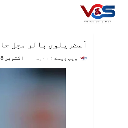
آسٽريلوي بالر مچل جان
اکتوبر 28, 2020
ويب ڊيسڪ
کے ذریعہ