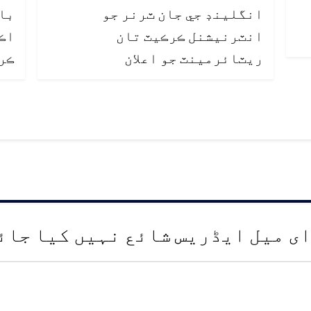
انگلينڊ جي جان ٽرنر جو
با
انٽرنيشنل ڪرڪيٽ تان
اڪ
ريٽائرمينٽ جو اعلان
ڪر
ای میل ایڈریس شائع نہیں کیا جائ