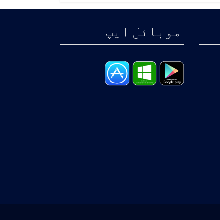
موبائل ايپ