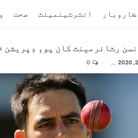
ڪاروبار
انٽرٽينمينٽ
صحت
و
مُن
سن رٽائرمينٽ کان پوءِ ڊپريشن ۾ 
پر
0