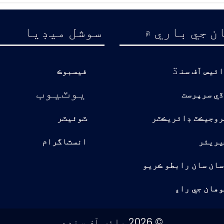
ن جي باري ۾
سوشل ميڊيا
ڌ
ائيس آف سن
فيسبوڪ
يوٽيوب
ڏي سرپرست
روجيڪٽ ڊائريڪٽر
ٽوئيٽر
يريئر
انسٽاگرام
سان سان رابطو ڪريو
هان جي راءِ
© 2026 وائس آف سندھ