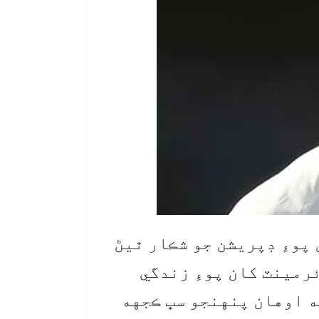
پوءِ ڊپريشن جو شڪار ٿيڻ
رمينٽ کان پوءِ زندگي
ته اوهان پنهنجو سڀ ڪجهه