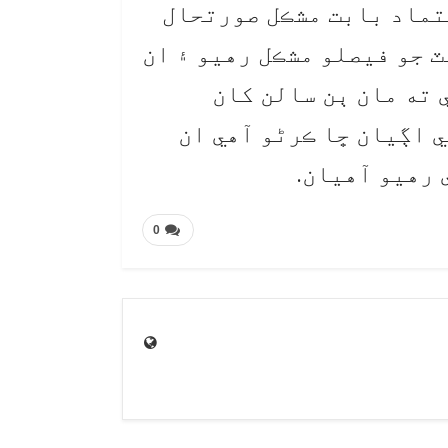
عتماد بابت مشڪل صورتحال
 جو فيصلو مشڪل رهيو ۽ ان
 ته مان ٻن سالن کان
ي اڳيان ڇا ڪرڻو آهي ان
 رهيو آهيان.
0