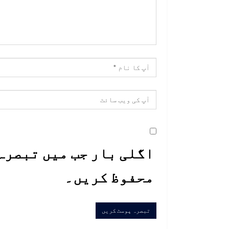
اگلی بار جب میں تبصرہ 
محفوظ کریں۔