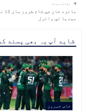
پچھلی پوسٹ
عائزه خان جي ٽام ڪروز سان گڏ ن
ميڊيا تي وائرل
شاید آپ یہ بھی پسند ک
خاص خبرون