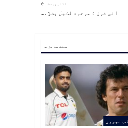
اگلی پوسٹ
آئي فون ۾ موجود لڪيل بٽڻ ….
مصنف سے مزید
ص خبرون