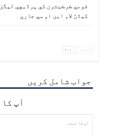
قومي ڪرڪيٽرن کي پرڏيهي ليگز
کيڏڻ لاءِ اين او سي جاري
پچھلا
اگلا
جواب شامل کریں
آپ کا 