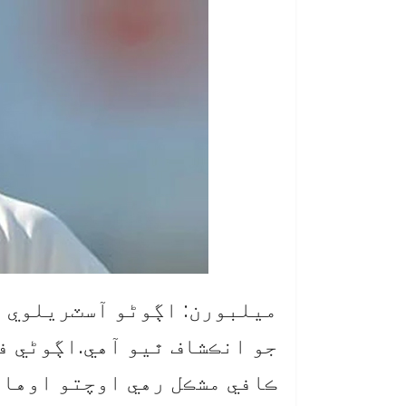
ميلبورن: اڳوڻو آسٽريلوي ف
جو انڪشاف ٿيو آهي.اڳوڻي ف
ڪافي مشڪل رهي اوچتو اوهان 