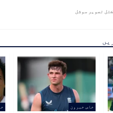
ڪتل تصوير سوشل
ریں
خاص خبرون
خا