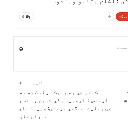
کي ناڪام بڻايو ويندو.
Goog
0
اگلی پوسٹ
4
ڪنهن جي به بليڪ ميلنگ به نه
چ
ايندس ۽ اپوزيشن کي ڪنهن به قسم
جي رعايت نه ڏني ويندي: وزيراعظم
عمران خان