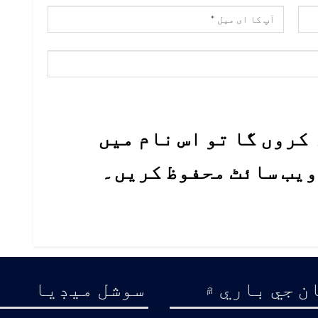
کروں گا تو اس نام میں
 ویب سائٹ محفوظ کریں۔
ن جي باري ۾
سوشل ميڊيا