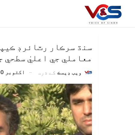
سنڌ سرڪار رٽائرڊ ڪيپٽ
معاملي جي اعليٰ سطحي ج
اکتوبر 20, 2020
ويب ڊيسڪ
کے ذریعہ