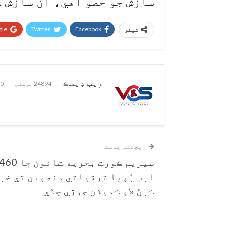
سازش جو حصو آهي، اُن سازش 
le+
Twitter
Facebook
شیئر
ويب ڊيسڪ
24894 پوسٹس
0 تبصرے
پچھلی پوسٹ
سپريم ڪورٽ بحريه ٽائون جا 60
ارب رُپيا ترقياتي منصوبن تي خر
ڪرڻ لاءِ ڪميشن جوڙي ڇڏي