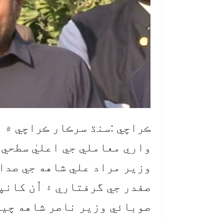
ڪراچي :سنڌ سرڪار ڪراچي ۾ 
واري معاملي جي اعليٰ سطحي 
وزير مراد علي شاهه جي صدا
صفدر جي گرفتاري ۽ اُن کانپ
صوبائي وزير ناصر شاهه چيو