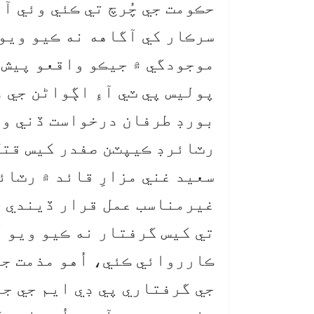
حڪومت جي چُرچ تي ڪئي وئي آ
سرڪار کي آگاهه نه ڪيو ويو،
موجودگي ۾ جيڪو واقعو پيش آ
پوليس پي ٽي آءِ اڳواڻن جي 
بورڊ طرفان درخواست ڏني وئ
رٽائرڊ ڪيپٽن صفدر کيس قتل
سعيد غني مزارِ قائد ۾ رٽا
غيرمناسب عمل قرار ڏيندي چ
تي کيس گرفتار نه ڪيو ويو 
ڪارروائي ڪئي، اُهو مذمت ج
جي گرفتاري پي ڊي ايم جي ج