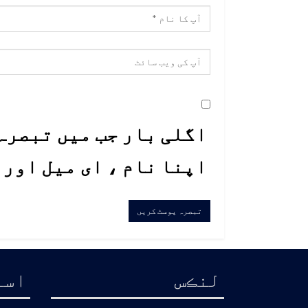
اگلی بار جب میں تبصرہ 
اپنا نام ، ای میل اور
لنڪس
اسا