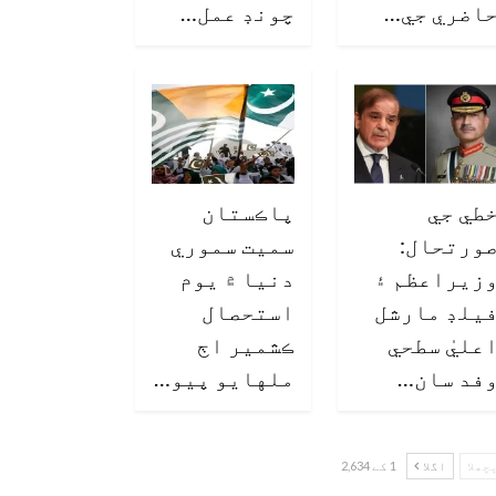
اضري جي…
چونڊ عمل…
طي جي
پاڪستان
ورتحال:
سميت سموري
زيراعظم ۽
دنيا ۾ يوم
يلڊ مارشل
استحصال
عليٰ سطحي
ڪشمير اڄ
فد سان…
ملهايو پيو…
چھلا
اگلا
1 کے 2,634