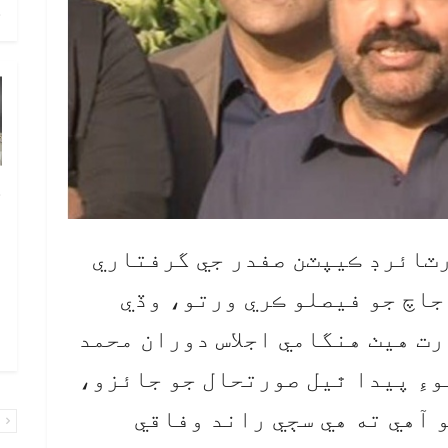
ح
خ
ص
و
رٽائرڊ ڪيپٽن صفدر جي گرفتاري
ف
جاچ جو فيصلو ڪري ورتو، وڏي
ا
رت هيٺ هنگامي اجلاس دوران محمد
و
وءِ پيدا ٿيل صورتحال جو جائزو،
 آهي ته هي سڄي راند وفاقي
پ