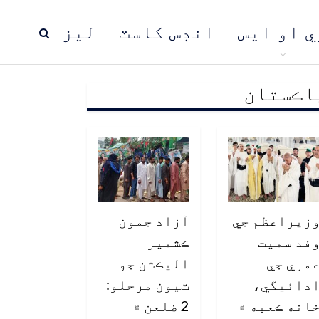
ي او ايس
انڊس کاسٽ
ليز
اڪستان
ڍ
پاڪستان
عالمي خبرون
زيراعظم جي
آزاد جمون
فد سميت
ڪشمير
مري جي
اليڪشن جو
دائيگي،
ٽيون مرحلو:
انه ڪعبه ۾
2 ضلعن ۾