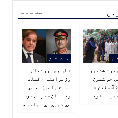
ریں
مصنف سے مزید
ان
پاڪستان
مون ڪشمير
خطي جي صورتحال:
 جو ٽيون
وزيراعظم ۽ فيلڊ
مرحلو: 2 ضلعن ۾
مارشل اعليٰ سطحي
مل ملتوي
وفد سان سعودي عرب
جي دوري تي روانا…