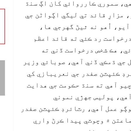
هي، سموري ڪارروائي کان اڳ سنڌ
 مزارِ قائد تي ليگي اڳواڻن جي
يو، اُهو نه ٿيڻ گهرجي ها،
درخواست رد ڪئي ته قائد اعظم
ي، هڪ شخص درخواست ڏني ته
 جي ڌمڪي ڏني آهي، صوبائي وزير
ئرڊ ڪئپٽن صفدر جي نعريبازي کي
يو آهي ته سنڌ حڪومت جي هدايت
آهي، پوليس جهڙي نموني
وڳو عمل آهي، رٽائرڊ ڪئپٽن صفدر
ماعتن ۾ وڇوٽي پيدا ڪرڻ واري