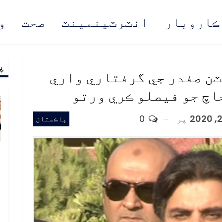
ڪاروبار
انٽرٽينمينٽ
صحت
و
پ
مُن
ن صفدر جي گرفتاري واري
اچ جو فيصلو ڪري ورتو
پر
0
پاڪستان
و
و
ع
ا
خ