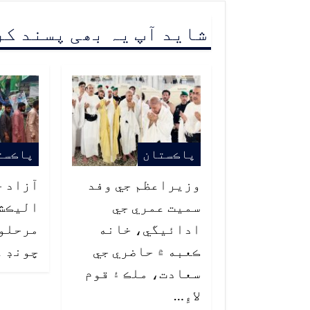
شاید آپ یہ بھی پسند ک
پاڪستان
پاڪست
وزيراعظم جي وفد
آزاد ج
سميت عمري جي
اليڪشن
ادائيگي، خانه
ڪعبه ۾ حاضري جي
چونڊ ع
سعادت، ملڪ ۽ قوم
لاءِ…