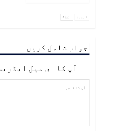
پچھلا
اگلا
جواب شامل کریں
آپ کا ای میل ایڈریس