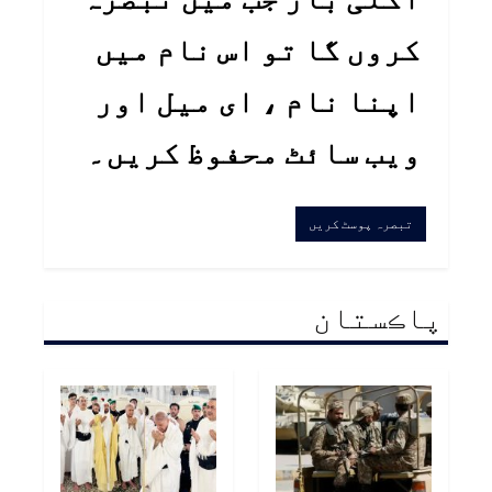
کروں گا تو اس نام میں
اپنا نام ، ای میل اور
ویب سائٹ محفوظ کریں۔
پاڪستان