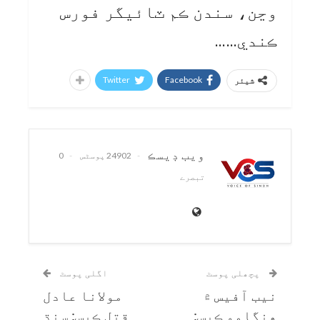
وڃن، سندن ڪم ٽائيگر فورس
ڪندي……
Twitter
Facebook
شیئر
ويب ڊيسڪ
24902 پوسٹس
0
تبصرے
پچھلی پوسٹ
اگلی پوسٹ
نيب آفيس ۾
مولانا عادل
هنگامو ڪيس:
قتل ڪيس: سنڌ