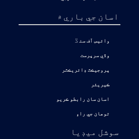
اسان جي باري ۾
ڌ
وائيس آف سن
وڏي سرپرست
پروجيڪٽ ڊائريڪٽر
ڪيريئر
اسان سان رابطو ڪريو
توهان جي راءِ
سوشل ميڊيا