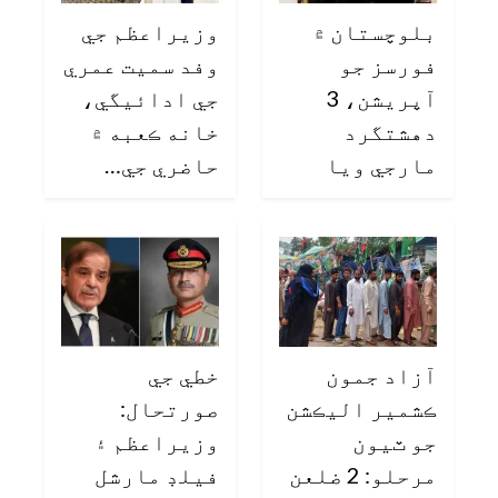
بلوچستان ۾
وزيراعظم جي
فورسز جو
وفد سميت عمري
آپريشن، 3
جي ادائيگي،
دهشتگرد
خانه ڪعبه ۾
مارجي ويا
حاضري جي…
آزاد جمون
خطي جي
ڪشمير اليڪشن
صورتحال:
جو ٽيون
وزيراعظم ۽
مرحلو: 2 ضلعن
فيلڊ مارشل