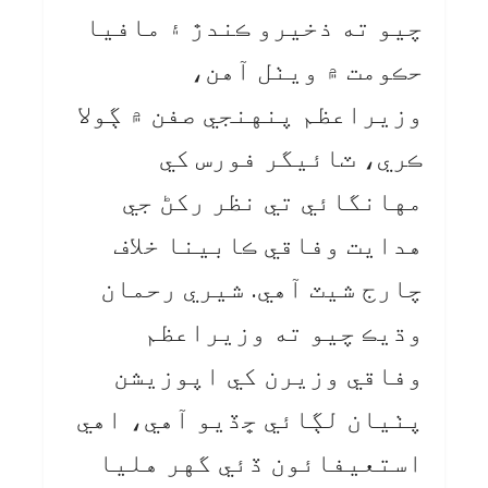
چيو ته ذخيرو ڪندڙ ۽ مافيا
حڪومت ۾ ويٺل آهن،
وزيراعظم پنهنجي صفن ۾ ڳولا
ڪري، ٽائيگر فورس کي
مهانگائي تي نظر رکڻ جي
هدايت وفاقي ڪابينا خلاف
چارج شيٽ آهي. شيري رحمان
وڌيڪ چيو ته وزيراعظم
وفاقي وزيرن کي اپوزيشن
پٺيان لڳائي ڇڏيو آهي، اهي
استعيفائون ڏئي گهر هليا