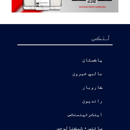
لنڪس
پاڪستان
عالمي خبرون
ڪاروبار
رانديون
اينٽرتينمنٽس
سائنس ۽ ٽيڪنالوجي