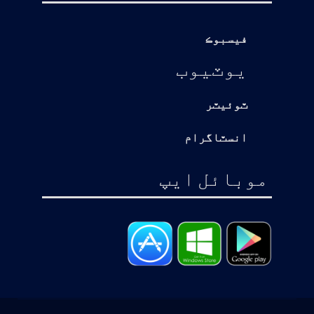
فيسبوڪ
يوٽيوب
ٽوئيٽر
انسٽاگرام
موبائل ايپ