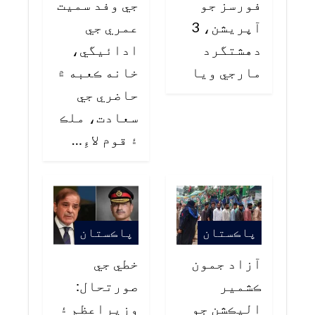
فورسز جو
جي وفد سميت
آپريشن، 3
عمري جي
دهشتگرد
ادائيگي،
مارجي ويا
خانه ڪعبه ۾
حاضري جي
سعادت، ملڪ
۽ قوم لاءِ…
پاڪستان
پاڪستان
آزاد جمون
خطي جي
ڪشمير
صورتحال:
اليڪشن جو
وزيراعظم ۽