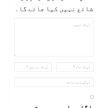
شائع نہیں کیا جائے گا۔
اگلی بار جب میں تبصرہ