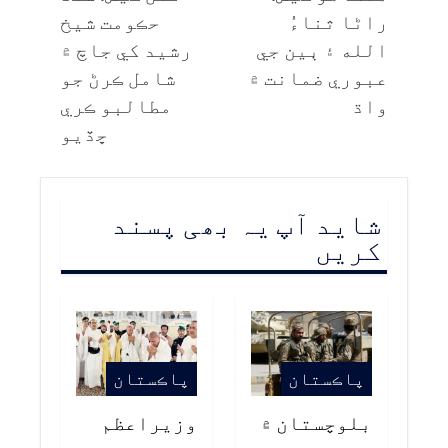
راڻا ثناءُ
حڪومت شيخ
الله ۽ ٻين جي
رشيد کي جاچ ۾
عبوري ضمانت ۾
شامل ڪرڻ جو
واڌ
مطالبو ڪري
ڇڏيو
شاید آپ یہ بھی پسند
کریں
پاڪستان
پاڪستان
بلوچستان ۾
وزيراعظم