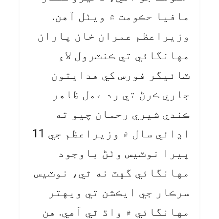
مافيا حڪومت ۾ ويٺل آهن.
وزيراعظم عمران خان پاران
مهانگائي تي ڪنٽرول لاءِ
ٽائيگر فورس کي هدايتون
جاري ڪرڻ تي رد عمل ظاهر
ڪندي شيري رحمان چيو ته
اڍائي سال ۾ وزيراعظم جي 11
ڀيرا نوٽيس وٺڻ باوجود
مهانگائي گهٽ نه ٿي، نوٽيس
سرڪار جي ايڪشن تي ويهتر
مهانگائي ۾ واڌ ٿي آهي. هن