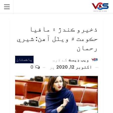
ذخيرو ڪندڙ ۽ مافيا
حڪومت ۾ ويٺل آهن: شيري
رحمان
ويب ڊيسڪ
کے ذریعہ
پاڪستان
اکتوبر 12, 2020
پر
0