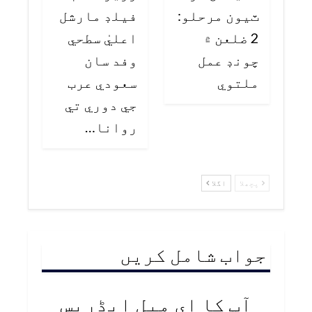
ٽيون مرحلو:
فيلڊ مارشل
2 ضلعن ۾
اعليٰ سطحي
چونڊ عمل
وفد سان
ملتوي
سعودي عرب
جي دوري تي
روانا…
پچھلا
اگلا
جواب شامل کریں
آپ کا ای میل ایڈریس