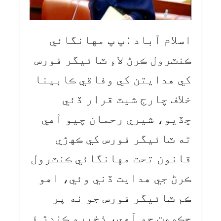
اسلام آباد : پ پ مهانگائي
ڪنٽرول ڪرڻ لاءِ ٽائيگر فورس
کي هدايتن کي وفاقي ڪابينا
خلاف چارج شيٽ قرار ڏئي
ڇڏيو، شيري رحمان چيو آهي
ته ٽائيگر فورس کي ڪهڙي
قانون تحت مهانگائي ڪنٽرول
ڪرڻ جي هدايت ڏني وئي، اهو
ڪم ٽائيگر فورس جو نه پر
حڪومت جو آهي، ذخيرو ڪندڙ ۽