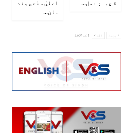
۾ چونڊ عمل…
اعليٰ سطحي وفد
سان…
پچھلا
اگلا
1 کے 2,634