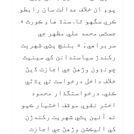
پوءِ ان خلاف عدالت سان رابطو
ڪري سگهو ٿا. سنڌ هاءِ ڪورٽ ۾
جسٽس محمد علي مظهر جي
سربراهيءَ ۾ بئنچ ٻٽِي شهريت
رکندڙ سياستدانن کي سينيٽ
چونڊون وڙهڻ جي اجازت ڏيڻ
خلاف داخل درخواست تي ٻڌڻي
ڪئي. درخواستگذار محمود
اختر نقوي موقف اختيار ڪيو
ته آئين ٻٽي شهريت رکندڙن
کي اليڪشن وڙهڻ جي اجازت