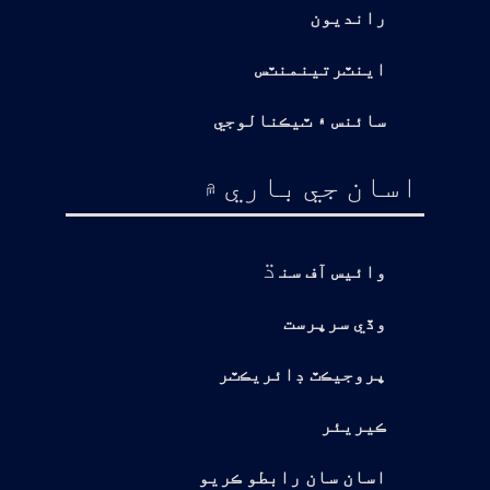
رانديون
اينٽرتينمنٽس
سائنس ۽ ٽيڪنالوجي
اسان جي باري ۾
ڌ
وائيس آف سن
وڏي سرپرست
پروجيڪٽ ڊائريڪٽر
ڪيريئر
اسان سان رابطو ڪريو