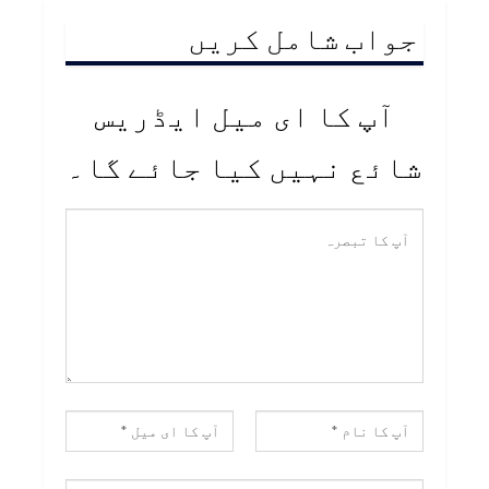
جواب شامل کریں
آپ کا ای میل ایڈریس
شائع نہیں کیا جائے گا۔