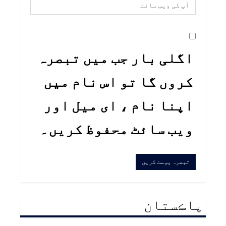
اگلی بار جب میں تبصرہ
کروں گا تو اس نام میں
اپنا نام ، ای میل اور
ویب سائٹ محفوظ کریں۔
پاڪستان