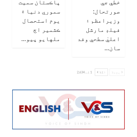
خطي جي
پاڪستان سميت
صورتحال:
سموري دنيا ۾
وزيراعظم ۽
يوم استحصال
فيلڊ مارشل
ڪشمير اڄ
اعليٰ سطحي وفد
ملهايو پيو…
سان…
پچھلا
اگلا
1 کے 2,634