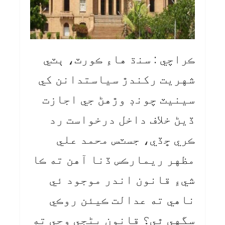
ڪراچي : سنڌ هاءِ ڪورٽ، ٻٽي
شهريت رکندڙ سياستدانن کي
سينيٽ چونڊ وڙهڻ جي اجازت
ڏيڻ خلاف داخل درخواست رد
ڪري ڇڏي، جسٽس محمد علي
مظهر ريمارڪس ڏنا آهن ته ڪا
شيءِ قانون اندر موجود ئي
ناهي ته عدالت ڪيئن روڪي
سگهي ٿي؟ قانون بڻجي وڃي ته