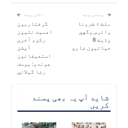
پچھلی پوسٹ
اگلی پوسٹ
ملڪ ۾ ڪرونا
گرفتاريون
وائرس وگهي
اهميت نٿيون
وڌيڪ 8
رکن، آخري
حياتيون ضايع
آپشن
استعيفائون
هوندو: يوسف
رضا گيلاني
شاید آپ یہ بھی پسند
کریں