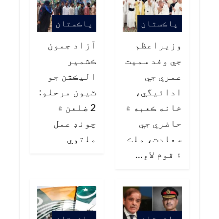
پاڪستان
پاڪستان
وزيراعظم
آزاد جمون
جي وفد سميت
ڪشمير
عمري جي
اليڪشن جو
ادائيگي،
ٽيون مرحلو:
خانه ڪعبه ۾
2 ضلعن ۾
حاضري جي
چونڊ عمل
سعادت، ملڪ
ملتوي
۽ قوم لاءِ…
پاڪستان
پاڪستان