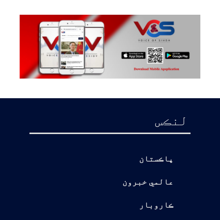
لنڪس
پاڪستان
عالمي خبرون
ڪاروبار