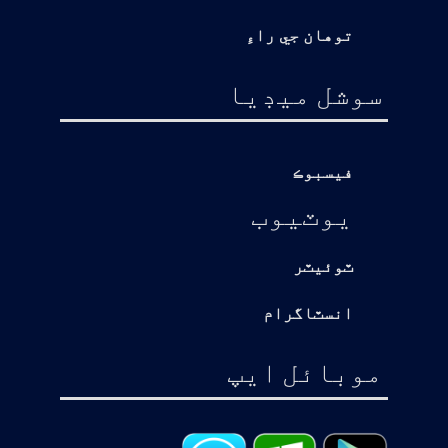
توهان جي راءِ
سوشل ميڊيا
فيسبوڪ
يوٽيوب
ٽوئيٽر
انسٽاگرام
موبائل ايپ