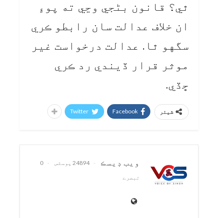
ٿي؟ قانون بڻجي وڃي ته پوءِ
ان خلاف عدالت سان رابطو ڪري
سگهو ٿا. عدالت درخواست غير
موثر قرار ڏيندي رد ڪري
ڇڏي.
Twitter
Facebook
شیئر
ويب ڊيسڪ
24894 پوسٹس
0
تبصرے