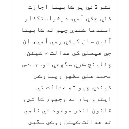
نٿو ڏئي پر ڪابينا اجازت
ڏئي ڇڏي آهي. درخواستگذار
استدعا ڪندي چيو ته ڪابينا
آئين سان کيڏي رهي آهي، ان
جي فيصلي کي عدالت ۾ ڪيئن
چئلينج ڪري سگهجي ٿو. جسٽس
محمد علي مظهر ريمارڪس
ڏيندي چيو ته عدالت تي
ايترو بار نه وجهو، ڪا شيءِ
قانون اندر موجود ئي ناهي
ته عدالت ڪيئن روڪي سگهي