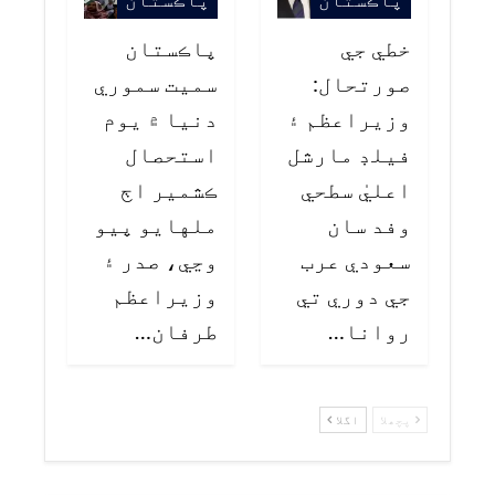
خطي جي
پاڪستان
صورتحال:
سميت سموري
وزيراعظم ۽
دنيا ۾ يوم
فيلڊ مارشل
استحصال
اعليٰ سطحي
ڪشمير اڄ
وفد سان
ملهايو پيو
سعودي عرب
وڃي، صدر ۽
جي دوري تي
وزيراعظم
روانا…
طرفان…
پچھلا
اگلا