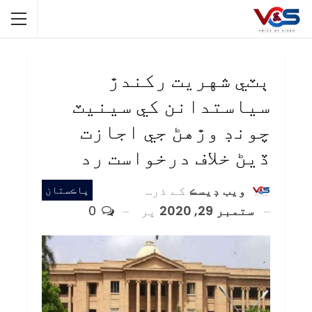
ٻٽي شهريت رکندڙ
سياستدانن کي سينيٽ
چونڊ وڙهڻ جي اجازت
ڏيڻ خلاف درخواست رد
ويب ڊيسڪ
کے ذریعہ
پاڪستان
ستمبر 29, 2020
پر
0