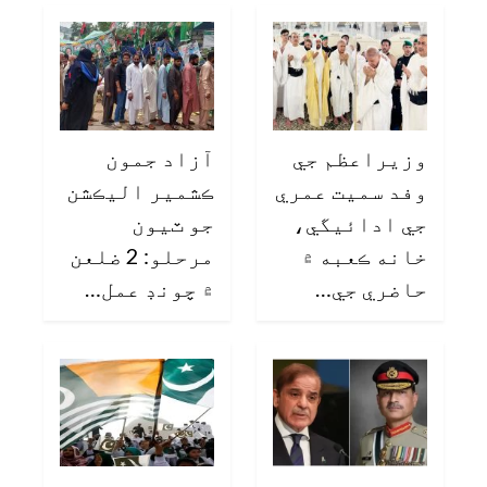
وزيراعظم جي
آزاد جمون
وفد سميت عمري
ڪشمير اليڪشن
جي ادائيگي،
جو ٽيون
خانه ڪعبه ۾
مرحلو: 2 ضلعن
حاضري جي…
۾ چونڊ عمل…