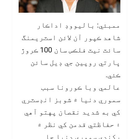
ممبئي: باليووڊ اداڪار
شاهد ڪپور آن لائن اسٽريمنگ
سائٽ نيٽ فلڪس سان 100 ڪروڙ
ڀارتي روپين جي ڊيل سائن
ڪئي.
عالمي وبا ڪورونا سبب
سموري دنيا ۾ شوبز انڊسٽري
کي به شديد نقصان پهتو آهي
۽ حفاظتي قدمن کي نظر ۾
رکندي سموري دنيا جا