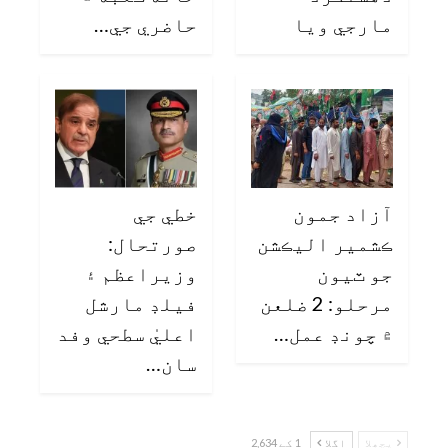
مارجي ويا
حاضري جي…
آزاد جمون
خطي جي
ڪشمير اليڪشن
صورتحال:
جو ٽيون
وزيراعظم ۽
مرحلو: 2 ضلعن
فيلڊ مارشل
۾ چونڊ عمل…
اعليٰ سطحي وفد
سان…
پچھلا
اگلا
1 کے 2,634