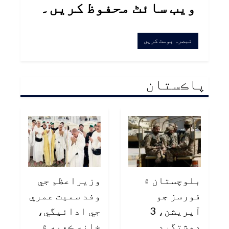
ویب سائٹ محفوظ کریں۔
پاڪستان
بلوچستان ۾
وزيراعظم جي
فورسز جو
وفد سميت عمري
آپريشن، 3
جي ادائيگي،
دهشتگرد
خانه ڪعبه ۾