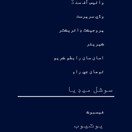
ڌ
وائيس آف سن
وڏي سرپرست
پروجيڪٽ ڊائريڪٽر
ڪيريئر
اسان سان رابطو ڪريو
توهان جي راءِ
سوشل ميڊيا
فيسبوڪ
يوٽيوب