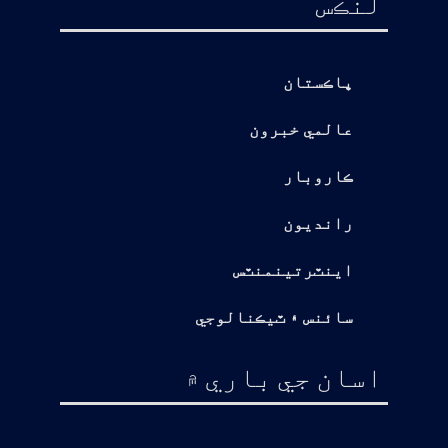
لنڪس
پاڪستان
عالمي خبرون
ڪاروبار
رانديون
اينٽرتينمنٽس
سائنس ۽ ٽيڪنالوجي
اسان جي باري ۾