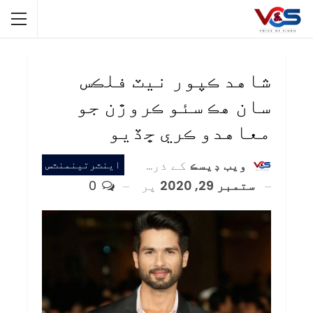
شاهد ڪپور نيٽ فلڪس
سان هڪ سئو ڪروڙن جو
معاهدو ڪري ڇڏيو
ويب ڊيسڪ
کے ذریعہ
اينٽرتينمنٽس
ستمبر 29, 2020
پر
0