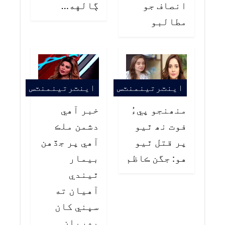
انصاف جو
ڳالهه…
مطالبو
اينٽرتينمنٽس
اينٽرتينمنٽس
منھنجو پيءُ
خبر آهي
فوت نھ ٿيو
دشمن ملڪ
پر قتل ٿيو
آهي پر جڏهن
هو: جگن ڪاظم
بيمار
ٿيندي
آهيان ته
سڀني کان
پهريان