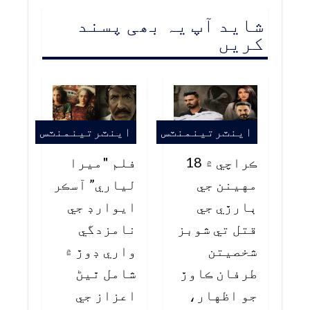
شاید آپ یہ بھی پسند
کریں
اينٽرتينمنٽس
اينٽرتينمنٽس
ڪراچي ۾ 18
فلم "ميرا
مهينن جي
لياري” آسڪر
ٻارڙي جي
ايوارڊ جي
قتل تي شوبز
نامزدگي
شخصيتن
واري ڊوڙ ۾
طرفان ڪاوڙ
شامل ٿيڻ
جو اظهار،
اعزاز جي