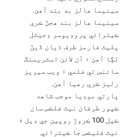
سينيما هالز به بند آهن.
سينيما هالز بند هجڻ ڪري
ڪيترائي پروڊيوسر ڊجيٽل
پليٽ فارمز طرف ڌيان ڏيڻ
لڳا آهن ۽ آن لائن اسٽريمنگ
سائنس تي فلمي ۽ ويب سيريز
رليز ڪري رهيا آهن.
ڀارتي ميڊيا موجب شاهد
ڪپور طرفان نيٽ فلڪس سان
ڪيل 100 ڪروڙ روپين جي ڊيل ۾
نيٽ فليڪس جا ڪيترائي