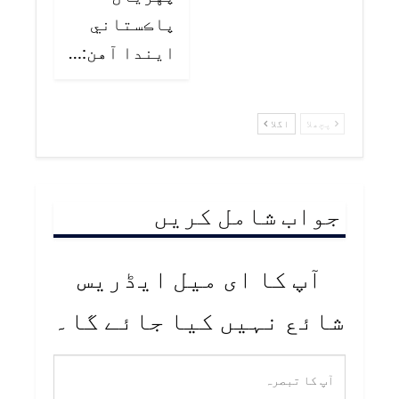
پاڪستاني
ايندا آهن:…
پچھلا
اگلا
جواب شامل کریں
آپ کا ای میل ایڈریس
شائع نہیں کیا جائے گا۔