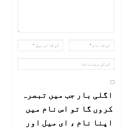
اگلی بار جب میں تبصرہ
کروں گا تو اس نام میں
اپنا نام ، ای میل اور