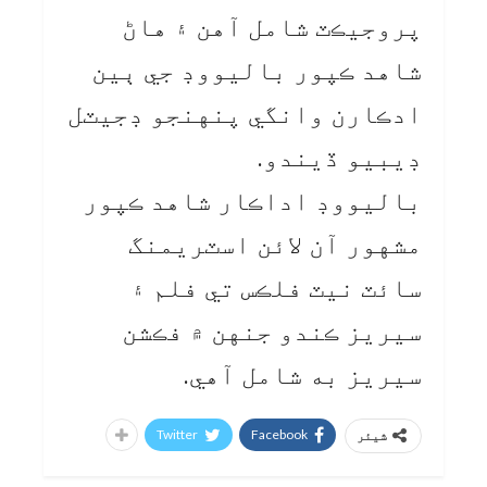
پروجيڪٽ شامل آهن ۽ هاڻ
شاهد ڪپور باليووڊ جي ٻين
ادڪارن وانگي پنهنجو ڊجيٽل
ڊيبيو ڏيندو.
باليووڊ اداڪار شاهد ڪپور
مشهور آن لائن اسٽريمنگ
سائٽ نيٽ فلڪس تي فلم ۽
سيريز ڪندو جنهن ۾ فڪشن
سيريز به شامل آهي.
Twitter
Facebook
شیئر