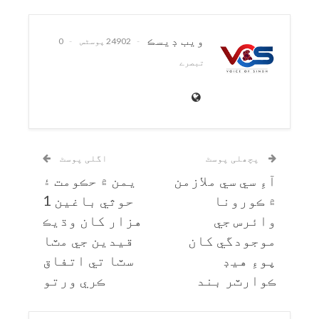
ويب ڊيسڪ
24902 پوسٹس
0
تبصرے
پچھلی پوسٹ
اگلی پوسٹ
آءِ سي سي ملازمن
يمن ۾ حڪومت ۽
۾ ڪورونا
حوثي باغين 1
وائرس جي
هزار کان وڌيڪ
موجودگي کان
قيدين جي مٽا
پوءِ هيڊ
سٽا تي اتفاق
ڪوارٽر بند
ڪري ورتو