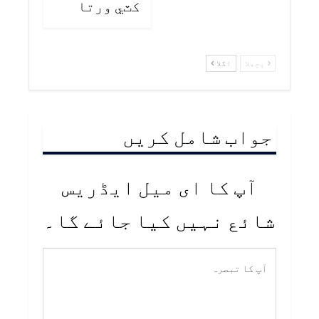
کٽي ورتا
پچھلا
اگلا
جواب شامل کریں
آپ کا ای میل ایڈریس
شائع نہیں کیا جائے گا۔