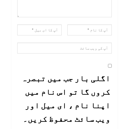
اگلی بار جب میں تبصرہ
کروں گا تو اس نام میں
اپنا نام ، ای میل اور
ویب سائٹ محفوظ کریں۔