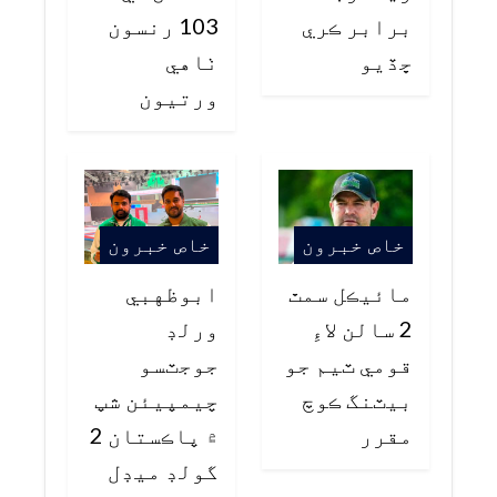
برابر ڪري
103 رنسون
ڇڏيو
ٺاهي
ورتيون
خاص خبرون
خاص خبرون
مائيڪل سمٿ
ابوظهبي
2 سالن لاءِ
ورلڊ
قومي ٽيم جو
جوجٽسو
بيٽنگ ڪوچ
چيمپيئن شپ
مقرر
۾ پاڪستان 2
گولڊ ميڊل