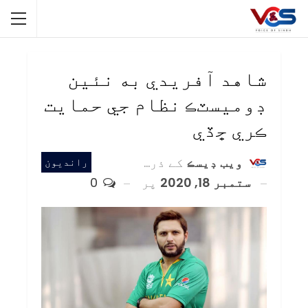
شاهد آفريدي به نئين
ڊوميسٽڪ نظام جي حمايت
ڪري ڇڏي
ويب ڊيسڪ
کے ذریعہ
رانديون
ستمبر 18, 2020
پر
0