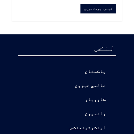
لنڪس
پاڪستان
عالمي خبرون
ڪاروبار
رانديون
اينٽرتينمنٽس