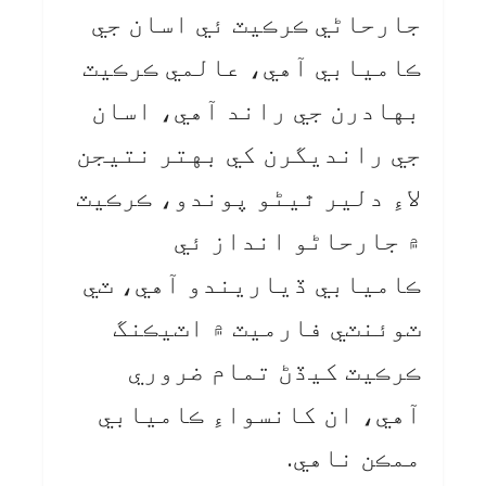
جارحاڻي ڪرڪيٽ ئي اسان جي
ڪاميابي آهي، عالمي ڪرڪيٽ
بهادرن جي راند آهي، اسان
جي رانديگرن کي بهتر نتيجن
لاءِ دلير ٿيڻو پوندو، ڪرڪيٽ
۾ جارحاڻو انداز ئي
ڪاميابي ڏياريندو آهي، ٽي
ٽوئنٽي فارميٽ ۾ اٽيڪنگ
ڪرڪيٽ کيڏڻ تمام ضروري
آهي، ان کانسواءِ ڪاميابي
ممڪن ناهي.