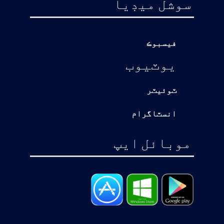
سوشل ميڊيا
فيسبوڪ
يوٽيوب
ٽوئيٽر
انسٽاگرام
موبائل ايپ