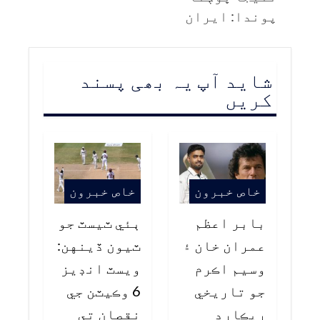
پوندا: ايران
شاید آپ یہ بھی پسند
کریں
خاص خبرون
خاص خبرون
بابر اعظم
ٻئي ٽيسٽ جو
عمران خان ۽
ٽيون ڏينهن:
وسيم اڪرم
ويسٽ انڊيز
جو تاريخي
6 وڪيٽن جي
ريڪارڊ
نقصان تي