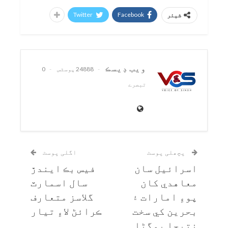
Twitter
Facebook
شیئر
ويب ڊيسڪ
24888 پوسٹس
0
تبصرے
پچھلی پوسٹ
اگلی پوسٹ
اسرائيل سان
فيس بڪ ايندڙ
معاهدي کان
سال اسمارٽ
پوءِ امارات ۽
گلاسز متعارف
بحرين کي سخت
ڪرائڻ لاءِ تيار
نتيجا ڀوڳڻا