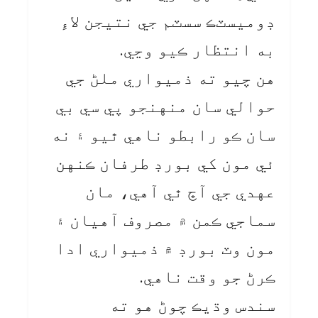
ڊوميسٽڪ سسٽم جي نتيجن لاءِ
به انتظار ڪيو وڃي.
هن چيو ته ذميواري ملڻ جي
حوالي سان منهنجو پي سي بي
سان ڪو رابطو ناهي ٿيو ۽ نه
ئي مون کي بورڊ طرفان ڪنهن
عهدي جي آڇ ٿي آهي، مان
سماجي ڪمن ۾ مصروف آهيان ۽
مون وٽ بورڊ ۾ ذميواري ادا
ڪرڻ جو وقت ناهي.
سندس وڌيڪ چوڻ هو ته