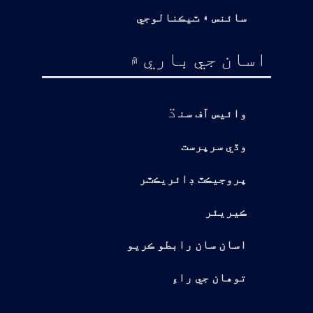
سائنس ۽ ٽيڪنالوجي
اسان جي باري ۾
ڌ
وائيس آف سن
وڏي سرپرست
پروجيڪٽ ڊائريڪٽر
ڪيريئر
اسان سان رابطو ڪريو
توهان جي راءِ