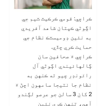
ڪراچي: قومي ڪرڪيٽ ٽيم جي
اڳوڻي ڪپتان شاهد آفريدي
به نئين ڊوميسٽڪ نظام جي
حمايت ڪري ڇڏي.
ڪراچي ۾ صحافين سان
ڳالهائيندي اڳوڻي آل
رائونڊر چيو ته ڪنهن به
نظام جا نتيجا سامهون اچڻ ۾
2 کان 3 سالن جو عرصو لڳندو
آهي، تنهن ڪري نئين