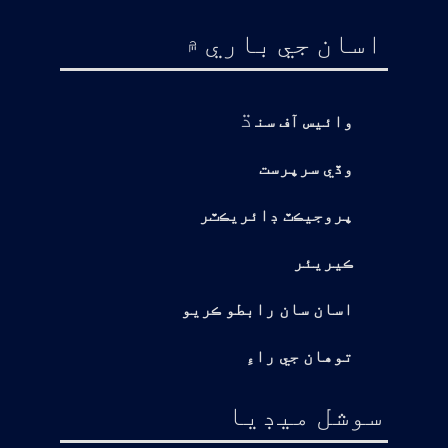
اسان جي باري ۾
ڌ
وائيس آف سن
وڏي سرپرست
پروجيڪٽ ڊائريڪٽر
ڪيريئر
اسان سان رابطو ڪريو
توهان جي راءِ
سوشل ميڊيا