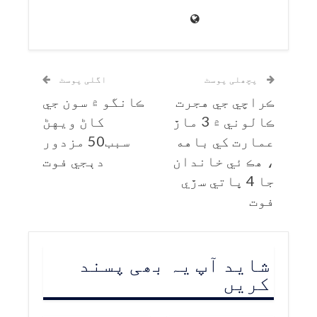
پچھلی پوسٹ
اگلی پوسٹ
ڪراچي جي هجرت
ڪانگو ۾ سون جي
ڪالوني ۾ 3 ماڙ
کاڻ ويهڻ
عمارت کي باهه
سبب50 مزدور
، هڪ ئي خاندان
دٻجي فوت
جا 4 ڀاتي سڙي
فوت
شاید آپ یہ بھی پسند
کریں