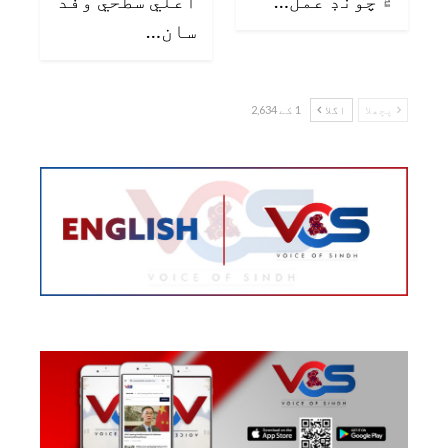
سان…
پچھلا
اگلا
1 کے 2,634