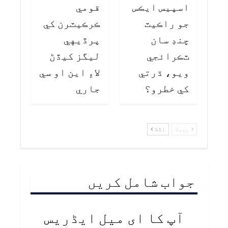
اسپيس ايڪس
قومي
جو راڪيٽ
ڪرڪيٽرن کي
چنڊ سان
پرڏيهي
ٽڪرائجي
ليگز کيڏڻ
ويو، ڌرتي
لاءِ اين او سي
کي خطرو؟
جاري
پچھلا
اگلا
جواب شامل کریں
آپ کا ای میل ایڈریس