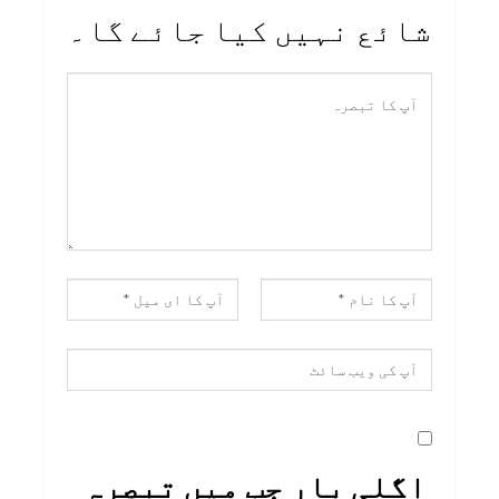
شائع نہیں کیا جائے گا۔
اگلی بار جب میں تبصرہ