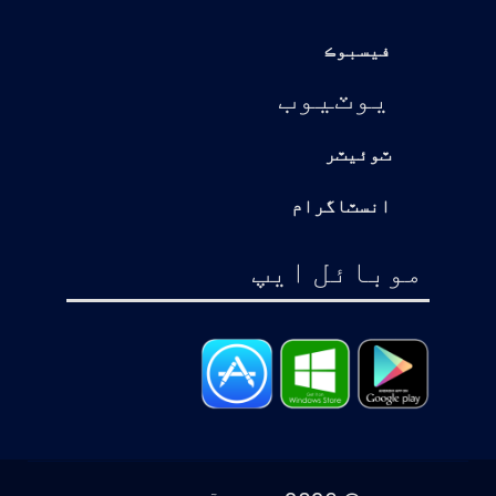
فيسبوڪ
يوٽيوب
ٽوئيٽر
انسٽاگرام
موبائل ايپ