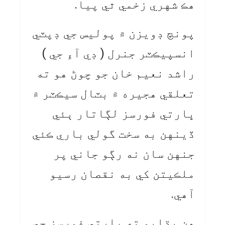
هڪ شهري زخمي ٿي پيا.
پونڇ ڊويزن ۾ پوليس جي ڊپٽي
انسپيڪٽر جنرل ( ڊي آءِ جي )
راشد نعيم خان جو چوڻ هو ته
تعلقي هجيره ۾ بٽال سيڪٽر ۾
ڀارتي فورسز لڳاتار ٻئي
ڏينهن به سخت گولي باري ڪئي
جنهن سان نه رڳو جاني پر
ملڪيتن کي به نقصان رسيو
آهي.
هن ٻڌايو ته ڀارتي فورسز جي