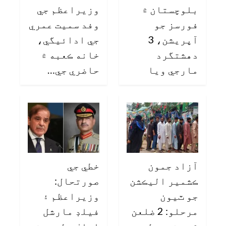
بلوچستان ۾
وزيراعظم جي
فورسز جو
وفد سميت عمري
آپريشن، 3
جي ادائيگي،
دهشتگرد
خانه ڪعبه ۾
مارجي ويا
حاضري جي…
آزاد جمون
خطي جي
ڪشمير اليڪشن
صورتحال:
جو ٽيون
وزيراعظم ۽
مرحلو: 2 ضلعن
فيلڊ مارشل
۾ چونڊ عمل…
اعليٰ سطحي وفد