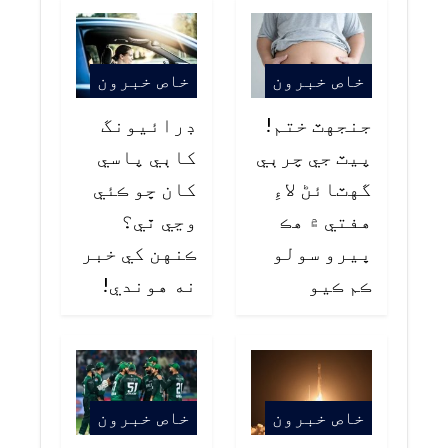
خاص خبرون
خاص خبرون
جنجهٽ ختم!
ڊرائيونگ
پيٽ جي چرٻي
کاٻي پاسي
گهٽائڻ لاءِ
کان ڇو ڪئي
هفتي ۾ هڪ
وڃي ٿي؟
ڀيرو سولو
ڪنهن کي خبر
ڪم ڪيو
نه هوندي!
خاص خبرون
خاص خبرون