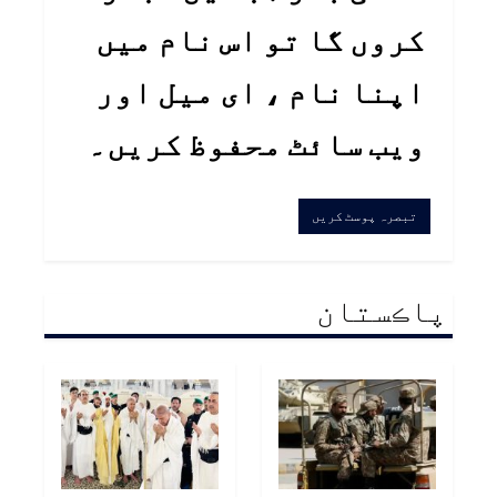
کروں گا تو اس نام میں
اپنا نام ، ای میل اور
ویب سائٹ محفوظ کریں۔
پاڪستان