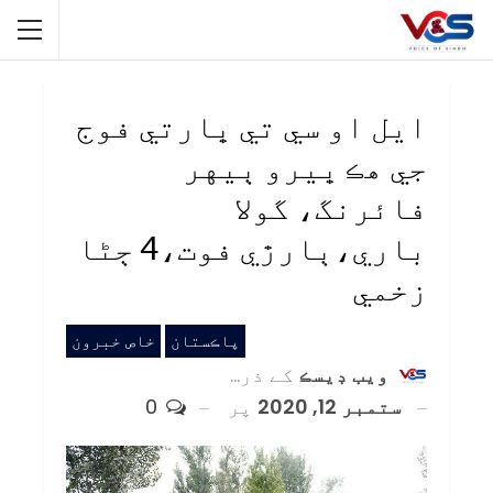
ايل او سي تي ڀارتي فوج
جي هڪ ڀيرو ٻيهر
فائرنگ، گولا
باري،ٻارڙي فوت،4 ڄڻا
زخمي
پاڪستان
خاص خبرون
ويب ڊيسڪ
کے ذریعہ
ستمبر 12, 2020
پر
0