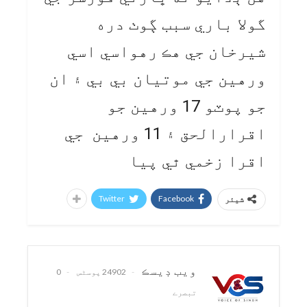
گولا باري سبب ڳوٺ دره
شيرخان جي هڪ رهواسي اسي
ورهين جي موتيان بي بي ۽ ان
جو پوٽو 17 ورهين جو
اقرارالحق ۽ 11 ورهين جي
اقرا زخمي ٿي پيا
Twitter
Facebook
شیئر
ويب ڊيسڪ
24902 پوسٹس
0
تبصرے