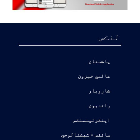
لنڪس
پاڪستان
عالمي خبرون
ڪاروبار
رانديون
اينٽرتينمنٽس
سائنس ۽ ٽيڪنالوجي