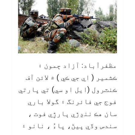
مظفرآباد: آزاد ڄمون ۽
ڪشمير ( اي جي ڪي ) ۾ لائن آف
ڪنٽرول (ايل او سي) تي ڀارتي
فوج جي فائرنگ ۽ گولا باري
سان هڪ ننڍڙي ٻارڙِي فوت ،
سندس وڏي ڀيڻ، ڀاءُ ، نانو ۽