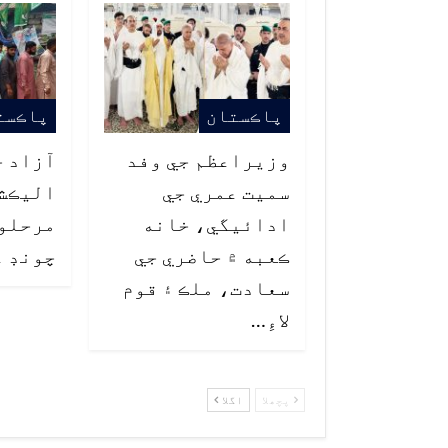
پاڪستان
پاڪست
وزيراعظم جي وفد
آزاد ج
سميت عمري جي
اليڪشن
ادائيگي، خانه
ڪعبه ۾ حاضري جي
چونڊ ع
سعادت، ملڪ ۽ قوم
لاءِ…
پچھلا
اگلا