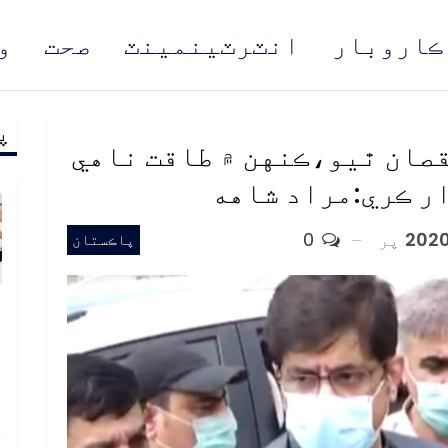
ڪاروبار
انٽرٽينمينٽ
صحت
و
پ
مُن
قصان ٿيو،ڪنهن ۾ طاقت ناهي
ار ڪري:مراد شاهه
پر
0
پاڪستان
و
و
ع
ا
خ