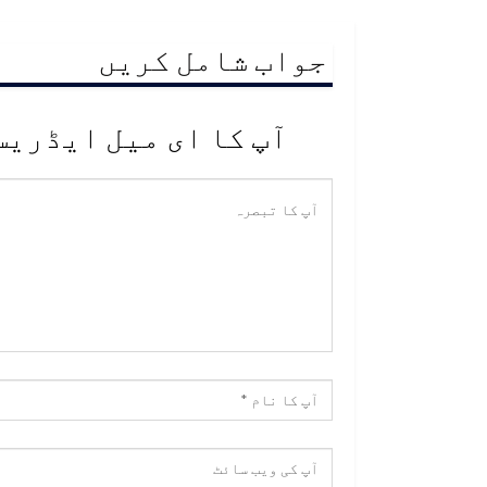
جواب شامل کریں
آپ کا ای میل ایڈریس