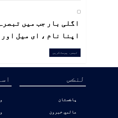
اگلی بار جب میں تبصرہ 
اپنا نام ، ای میل اور
لنڪس
اسا
پاڪستان
و
عالمي خبرون
و