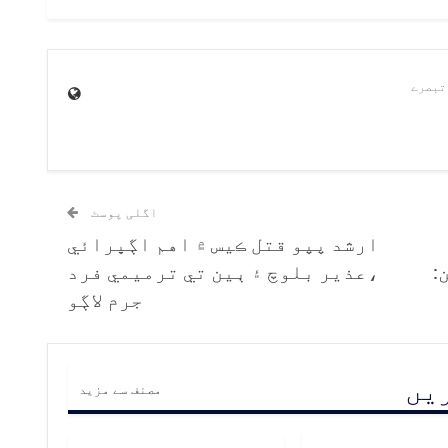
اگلی پوسٹ
ارشد پپو قتل ڪيس ۾ اهم اڳڀرائي
:
،عذير بلوچ ۽ ٻين تي ترميمي فرد
جرم لاڳو
ریں
مصنف سے مزید