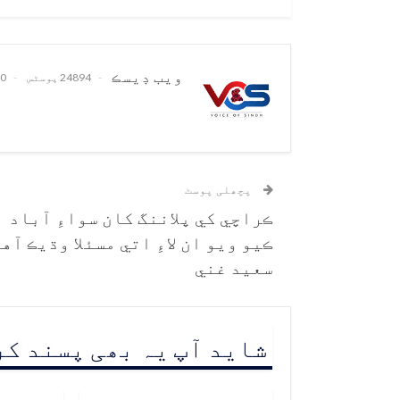
ويب ڊيسڪ
24894 پوسٹس
0 تبصرے
پچھلی پوسٹ
ڪراچي کي پلاننگ کان سواءِ آباد
ڪيو ويو ان لاءِ اتي مسئلا وڌيڪ آهن
سعيد غني
شاید آپ یہ بھی پسند ک