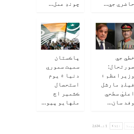
اضري جي…
چونڊ عمل…
طي جي
پاڪستان
ورتحال:
سميت سموري
زيراعظم ۽
دنيا ۾ يوم
يلڊ مارشل
استحصال
عليٰ سطحي
ڪشمير اڄ
فد سان…
ملهايو پيو…
چھلا
اگلا
1 کے 2,634