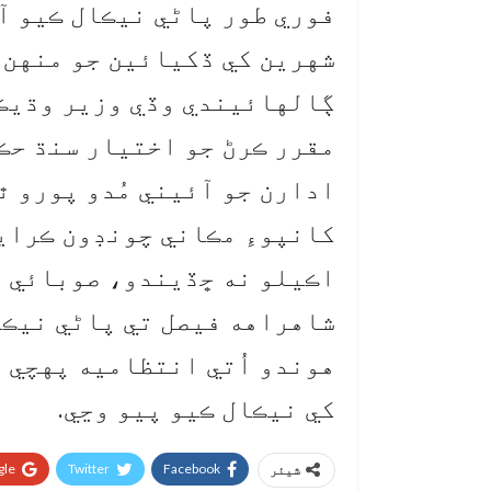
فوري طور پاڻي نيڪال ڪيو آ
شهرين کي ڏکيائين جو منهن 
ڳالهائيندي وڏي وزير وڌيڪ 
مقرر ڪرڻ جو اختيار سنڌ حڪ
ادارن جو آئيني مُدو پورو 
کانپوءِ مڪاني چونڊون ڪراي
اڪيلو نه ڇڏيندو، صوبائي و
شاهراهه فيصل تي پاڻي نيڪا
هوندو اُتي انتظاميه پهچي 
کي نيڪال ڪيو پيو وڃي.
le+
Twitter
Facebook
شیئر