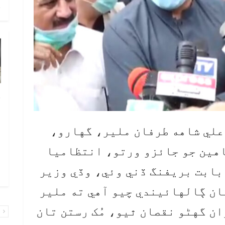
ح
خ
ص
و
 علي شاهه طرفان ملير، گهارو،
ف
اهين جو جائزو ورتو، انتظاميا
ا
بابت بريفنگ ڏني وئي، وڏي وزير
و
ان ڳالهائيندي چيو آهي ته ملير
ن گهڻو نقصان ٿيو، مُک رستن تان
پ