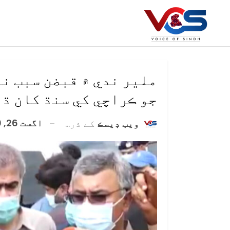
ملير ندي ۾ قبضن سبب ن
جو ڪراچي کي سنڌ کان ڌ
اگست 26, 2020
ويب ڊيسڪ
کے ذریعہ