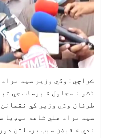
ڪراچي : وڏي وزير سيد مراد
ٺٽو ۽ سجاول ۾ برسات جي تب
طرفان وڏي وزير کي نقصانن 
سيد مراد علي شاهه ميڊيا س
ندي ۾ قبضن سبب برساتن دورا