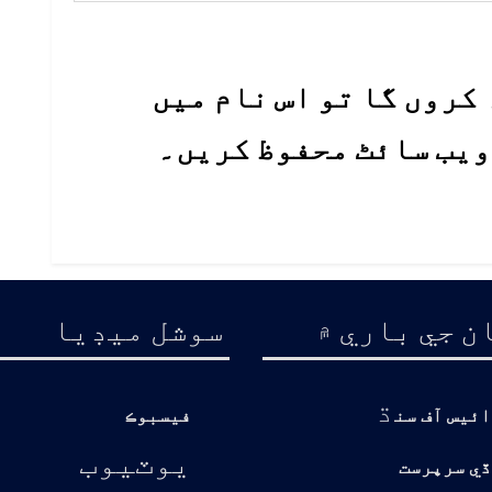
کروں گا تو اس نام میں
 ویب سائٹ محفوظ کریں۔
ن جي باري ۾
سوشل ميڊيا
ڌ
ائيس آف سن
فيسبوڪ
يوٽيوب
ڏي سرپرست