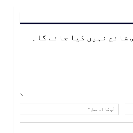
 شائع نہیں کیا جائے گا۔