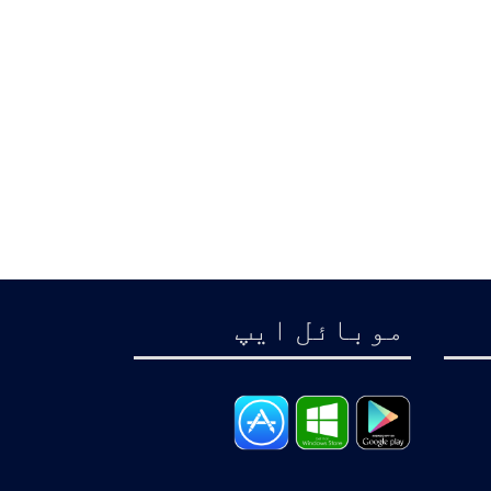
موبائل ايپ