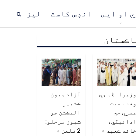
ي او ايس
انڊس کاسٽ
ليز
اڪستان
ڍ
پاڪستان
عالمي خبرون
زيراعظم جي
آزاد جمون
فد سميت
ڪشمير
مري جي
اليڪشن جو
دائيگي،
ٽيون مرحلو:
انه ڪعبه ۾
2 ضلعن ۾