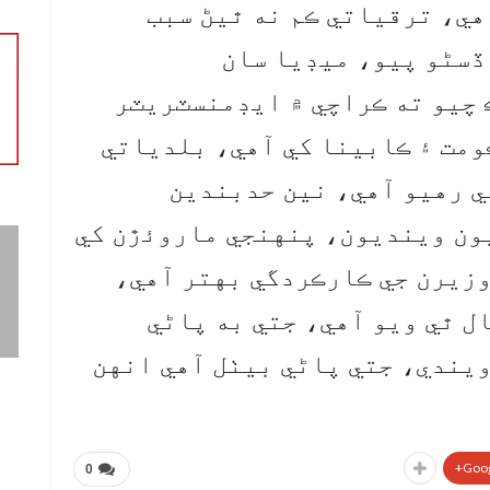
هي، ترقياتي ڪم نه ٿيڻ سبب
ڏسڻو پيو، ميڊيا سان
چيو ته ڪراچي ۾ ايڊمنسٽريٽر
ومت ۽ ڪابينا کي آهي، بلدياتي
ٿي رهيو آهي، نين حدبندين
ون وينديون، پنهنجي ماروئڙن کي
زيرن جي ڪارڪردگي بهتر آهي،
ل ٿي ويو آهي، جتي به پاڻي
ويندي، جتي پاڻي بيٺل آهي انهن
Goog
0