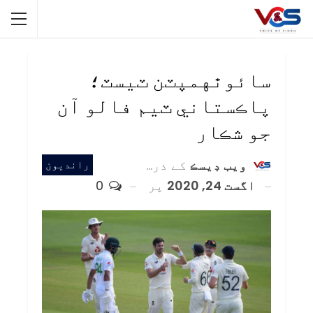
سائوٿهمپٽن ٽيسٽ؛
پاڪستاني ٽيم فالو آن
جو شڪار
ويب ڊيسڪ
کے ذریعہ
رانديون
اگست 24, 2020
پر
0