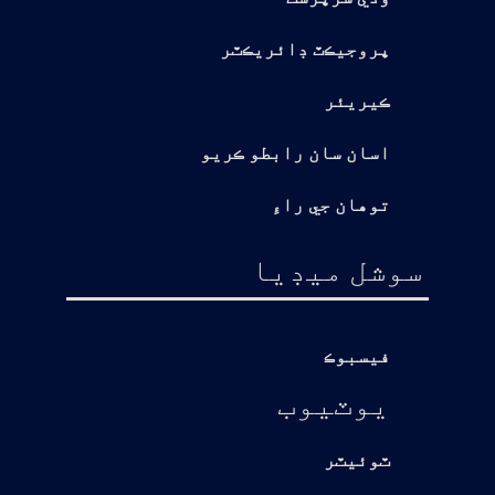
پروجيڪٽ ڊائريڪٽر
ڪيريئر
اسان سان رابطو ڪريو
توهان جي راءِ
سوشل ميڊيا
فيسبوڪ
يوٽيوب
ٽوئيٽر