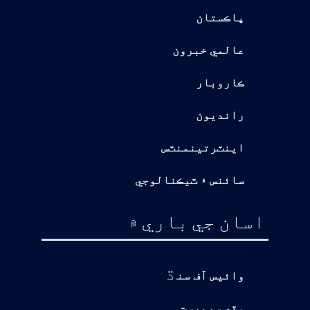
پاڪستان
عالمي خبرون
ڪاروبار
رانديون
اينٽرتينمنٽس
سائنس ۽ ٽيڪنالوجي
اسان جي باري ۾
ڌ
وائيس آف سن
وڏي سرپرست