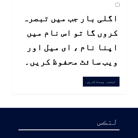
اگلی بار جب میں تبصرہ
کروں گا تو اس نام میں
اپنا نام ، ای میل اور
ویب سائٹ محفوظ کریں۔
لنڪس