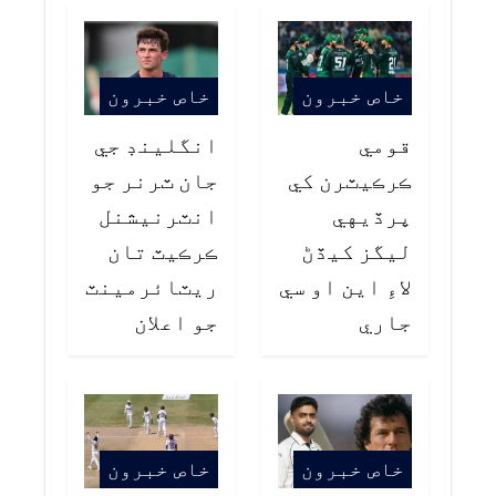
خاص خبرون
خاص خبرون
قومي
انگلينڊ جي
ڪرڪيٽرن کي
جان ٽرنر جو
پرڏيهي
انٽرنيشنل
ليگز کيڏڻ
ڪرڪيٽ تان
لاءِ اين او سي
ريٽائرمينٽ
جاري
جو اعلان
خاص خبرون
خاص خبرون