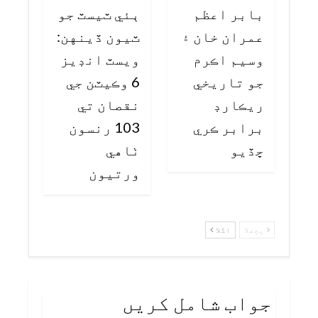
بابر اعظم
ٻئي ٽيسٽ جو
عمران خان ۽
ٽيون ڏينهن:
وسيم اڪرم
ويسٽ انڊيز
جو تاريخي
6 وڪيٽن جي
ريڪارڊ
نقصان تي
برابر ڪري
103 رنسون
ڇڏيو
ٺاهي
ورتيون
پچھلا
اگلا
جواب شامل کریں