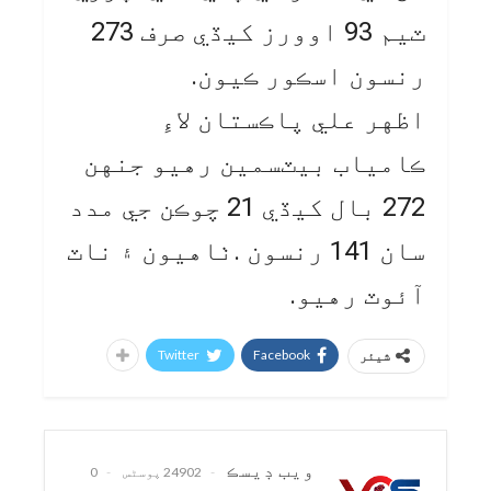
ٽيم 93 اوورز کيڏي صرف 273
رنسون اسڪور ڪيون.
اظهر علي پاڪستان لاءِ
ڪامياب بيٽسمين رهيو جنهن
272 بال کيڏي 21 چوڪن جي مدد
سان 141 رنسون .ٺاهيون ۽ ناٽ
آئوٽ رهيو.
Twitter
Facebook
شیئر
ويب ڊيسڪ
24902 پوسٹس
0