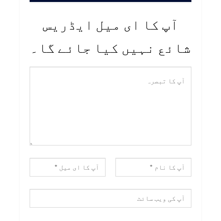
آپ کا ای میل ایڈریس
شائع نہیں کیا جائے گا۔