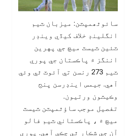
سائوٿھمپٽن: ميزبان ٽيم
انگلينڊ خلاف کيڏي وينڊر
ٽئين ٽيسٽ ميچ جي پهرين
اننگز ۾ پاڪستان جي پوري
ٽيم 273 رنسن تي آئوٽ ٿي وئي
آهي. جيمس اينڊرسن پنج
وڪيٽون ورتيون.
تفصيل موجب ساؤٿمپٽن ٽيسٽ
ميچ ۾ ، پاڪستاني ٽيم فالو
آن جي شڪار ٿي چڪي آهي. پوري