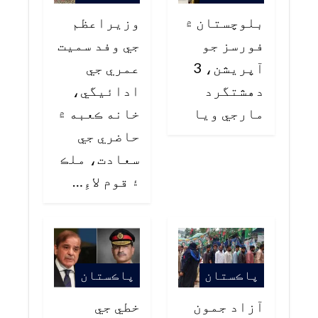
بلوچستان ۾
وزيراعظم
فورسز جو
جي وفد سميت
آپريشن، 3
عمري جي
دهشتگرد
ادائيگي،
مارجي ويا
خانه ڪعبه ۾
حاضري جي
سعادت، ملڪ
۽ قوم لاءِ…
پاڪستان
پاڪستان
آزاد جمون
خطي جي