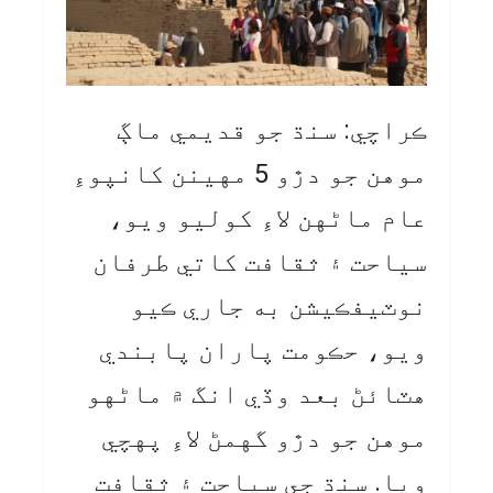
ڪراچي: سنڌ جو قديمي ماڳ
موهن جو دڙو 5 مهينن کانپوءِ
عام ماڻهن لاءِ کوليو ويو،
سياحت ۽ ثقافت کاتي طرفان
نوٽيفڪيشن به جاري ڪيو
ويو، حڪومت پاران پابندي
هٽائڻ بعد وڏي انگ ۾ ماڻهو
موهن جو دڙو گهمڻ لاءِ پهچي
ويا. سنڌ جي سياحت ۽ ثقافت