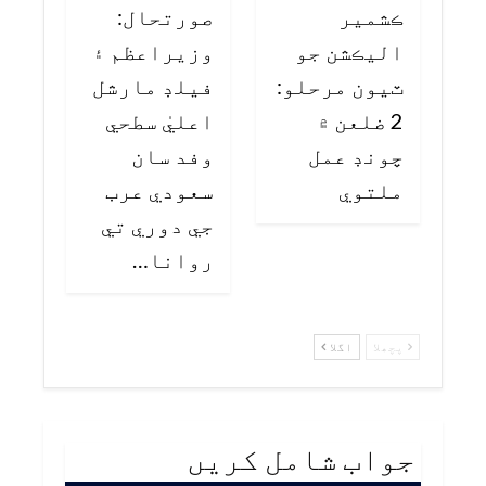
ڪشمير
صورتحال:
اليڪشن جو
وزيراعظم ۽
ٽيون مرحلو:
فيلڊ مارشل
2 ضلعن ۾
اعليٰ سطحي
چونڊ عمل
وفد سان
ملتوي
سعودي عرب
جي دوري تي
روانا…
پچھلا
اگلا
جواب شامل کریں