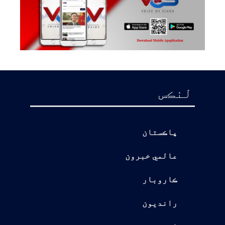
لنڪس
پاڪستان
عالمي خبرون
ڪاروبار
رانديون