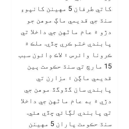
کاتي طرفان 5 مهينن کانپوءِ
سنڌ جي قديمي ماڳ موهن جو
دڙو ۾ عام ماڻهن جي داخلا تي
پابندي ختم ڪري ڇڏي. ملڪ ۾
ڪرونا وائرس ۽ لاڪ ڊائون سبب
15 مارچ تي سنڌ حڪومت ٻين
قديمي ماڳن ۽ مزارن تي
پابندي سان گڏوگڏ موهن جي
دڙي ۾ به عام ماڻهن جي داخلا
تي پابندي لڳائي ڇڏي هئي.
سنڌ حڪومت پاران 5 مهينن