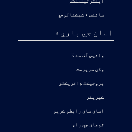
اينٽرتينمنٽس
سائنس ۽ ٽيڪنالوجي
اسان جي باري ۾
ڌ
وائيس آف سن
وڏي سرپرست
پروجيڪٽ ڊائريڪٽر
ڪيريئر
اسان سان رابطو ڪريو
توهان جي راءِ