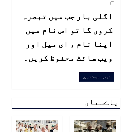
اگلی بار جب میں تبصرہ
کروں گا تو اس نام میں
اپنا نام ، ای میل اور
ویب سائٹ محفوظ کریں۔
پاڪستان