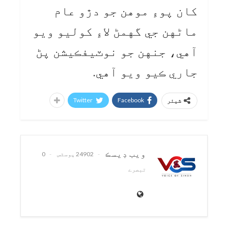
کان پوءِ موهن جو دڙو عام
ماڻهن جي گهمڻ لاءِ کوليو ويو
آهي، جنهن جو نوٽيفڪيشن پڻ
جاري ڪيو ويو آهي.
Twitter
Facebook
شیئر
ويب ڊيسڪ
24902 پوسٹس
0
تبصرے