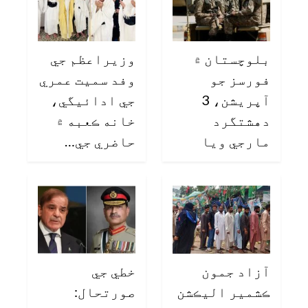
بلوچستان ۾
وزيراعظم جي
فورسز جو
وفد سميت عمري
آپريشن، 3
جي ادائيگي،
دهشتگرد
خانه ڪعبه ۾
مارجي ويا
حاضري جي…
آزاد جمون
خطي جي
ڪشمير اليڪشن
صورتحال: