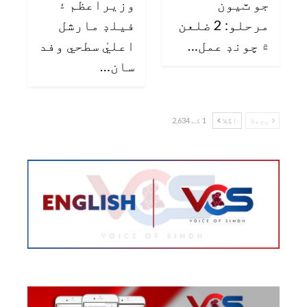
جو ٽيون
وزيراعظم ۽
مرحلو: 2 ضلعن
فيلڊ مارشل
۾ چونڊ عمل…
اعليٰ سطحي وفد
سان…
پچھلا
اگلا
1 کے 2,634