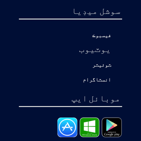
سوشل ميڊيا
فيسبوڪ
يوٽيوب
ٽوئيٽر
انسٽاگرام
موبائل ايپ