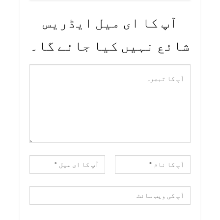
آپ کا ای میل ایڈریس
شائع نہیں کیا جائے گا۔