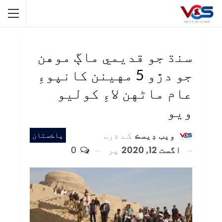
سنڌ جو قديمي ماڳ موهن
جو دڙو 5 مهينن کانپوءِ
عام ماڻهن لاءِ کوليو
ويو
ويب ڊيسڪ
کے ذریعہ
پاڪستان
اگست 12, 2020
پر
0