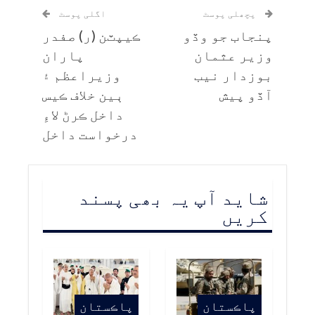
پچھلی پوسٹ
اگلی پوسٹ
پنجاب جو وڏو
ڪيپٽن (ر) صفدر
وزير عثمان
پاران
بوزدار نيب
وزيراعظم ۽
آڏو پيش
ٻين خلاف ڪيس
داخل ڪرڻ لاءِ
درخواست داخل
شاید آپ یہ بھی پسند
کریں
پاڪستان
پاڪستان