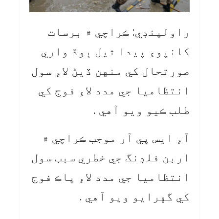
راولپنڊي: ڪراچي ۾ برسات
کانپوءِ پيدا ٿيل ٻوڏ واري
صورتحال کي منهن ڏيڻ لاءِ سول
انتظاميا جي مدد لاءِ فوج کي
طلب ڪيو ويو آهي .
آءِ ايس پي آر موجب ڪراچي ۾
اربن فلڊنگ جي خطري سبب سول
انتظاميا جي مدد لاءِ پاڪ فوج
کي گهرايو ويو آهي .