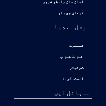
اسان سان رابطو ڪريو
توهان جي راءِ
سوشل ميڊيا
فيسبوڪ
يوٽيوب
ٽوئيٽر
انسٽاگرام
موبائل ايپ