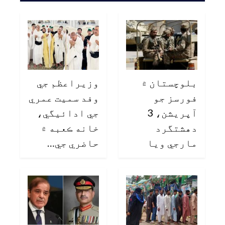
بلوچستان ۾
وزيراعظم جي
فورسز جو
وفد سميت عمري
آپريشن، 3
جي ادائيگي،
دهشتگرد
خانه ڪعبه ۾
مارجي ويا
حاضري جي…