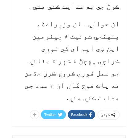
ڪرڻ جي به هدايت ڪئي هئي .
ان حوالي سان وزيراعظم
پنهنجي ٽوئيٽ ۾ چيئرمين
اين ڊي ايم اي کي فوري
ڪراچي پهچڻ ۽ شهر ۾ صفائي
جو عمل فوري شروع ڪرڻ جڏهن
ته پاڪ فوج کان ان ۾ مدد جي
هدايت ڪئي هئي.
Twitter
Facebook
شیئر