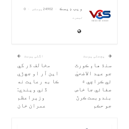
ويب ڊيسڪ
24902 پوسٹس
0
تبصرے
پچھلی پوسٹ
اگلی پوسٹ
سنڌ هاءِ ڪورٽ
مخالف ڌر کي
جو عيد الاضحيٰ
اين آر او جهڙي
تي ڪراچي ۾
ڪا به رعايت نه
صفائي جا خاص
ڏني ويندي:
بندوبست ڪرڻ
وزيراعظم
جو حڪم
عمران خان