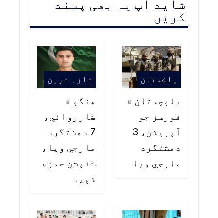
شاید آپ یہ بھی پسند
کریں
پاڪستان
تازہ ترین
بلوچستان ۾
هنگو ۾
فورسز جو
ڪارروائي،
آپريشن، 3
7 دهشتگرد
دهشتگرد
مارجي ويا،
مارجي ويا
ڪئپٽن حمزه
شهيد