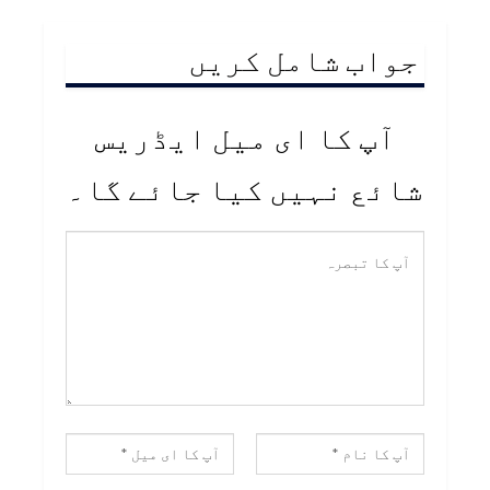
جواب شامل کریں
آپ کا ای میل ایڈریس
شائع نہیں کیا جائے گا۔