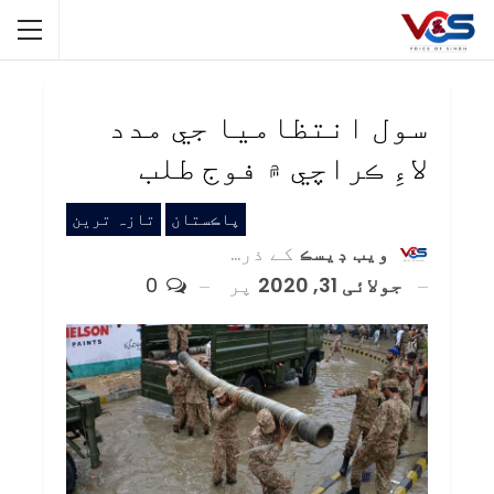
سول انتظاميا جي مدد
لاءِ ڪراچي ۾ فوج طلب
پاڪستان
تازہ ترین
ويب ڊيسڪ
کے ذریعہ
جولائی 31, 2020
پر
0