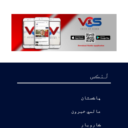
لنڪس
پاڪستان
عالمي خبرون
ڪاروبار