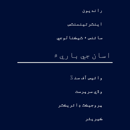
رانديون
اينٽرتينمنٽس
سائنس ۽ ٽيڪنالوجي
اسان جي باري ۾
ڌ
وائيس آف سن
وڏي سرپرست
پروجيڪٽ ڊائريڪٽر
ڪيريئر