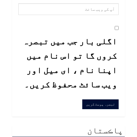
اگلی بار جب میں تبصرہ
کروں گا تو اس نام میں
اپنا نام ، ای میل اور
ویب سائٹ محفوظ کریں۔
پاڪستان