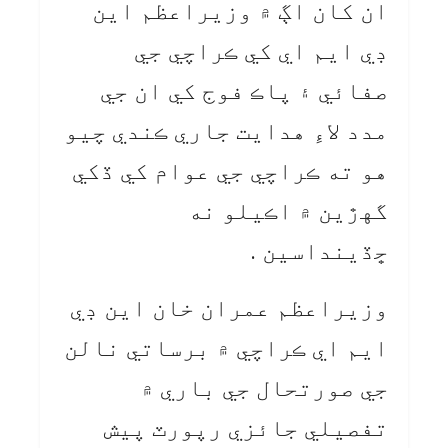
ان کان اڳ ۾ وزيراعظم اين
ڊي ايم اي کي ڪراچي جي
صفائي ۽ پاڪ فوج کي ان جي
مدد لاءِ هدايت جاري ڪندي چيو
هو ته ڪراچي جي عوام کي ڏکي
گهڙين ۾ اڪيلو نه
ڇڏينداسين .
وزيراعظم عمران خان اين ڊي
ايم اي ڪراچي ۾ برساتي نالن
جي صورتحال جي باري ۾
تفصيلي جائزي رپورٽ پيش