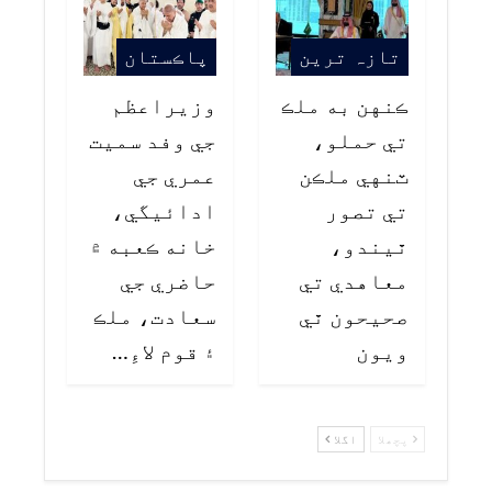
تازہ ترین
پاڪستان
ڪنهن به ملڪ
وزيراعظم
تي حملو،
جي وفد سميت
ٽنهي ملڪن
عمري جي
تي تصور
ادائيگي،
ٿيندو،
خانه ڪعبه ۾
معاهدي تي
حاضري جي
صحيحون ٿي
سعادت، ملڪ
ويون
۽ قوم لاءِ…
پچھلا
اگلا