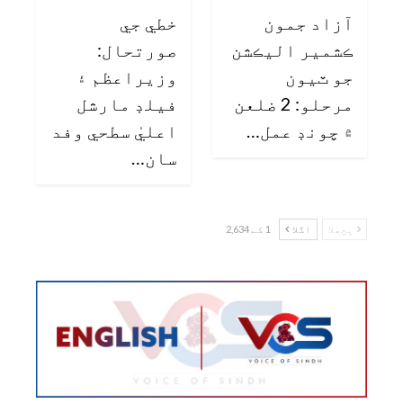
آزاد جمون
خطي جي
ڪشمير اليڪشن
صورتحال:
جو ٽيون
وزيراعظم ۽
مرحلو: 2 ضلعن
فيلڊ مارشل
۾ چونڊ عمل…
اعليٰ سطحي وفد
سان…
پچھلا
اگلا
1 کے 2,634